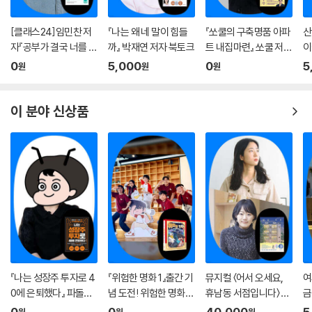
[클래스24]임민찬 저
『나는 왜 네 말이 힘들
『쏘쿨의 구축명품 아파
산
자『공부가 결국 너를 지
까』 박재연 저자 북토크
트 내집마련』 쏘쿨 저자
이
켜줄 거야』온라인 북토
온라인 북토크
0
5,000
0
5
원
원
원
크
이 분야 신상품
『나는 성장주 투자로 4
『위험한 명화 1』출간 기
뮤지컬 〈어서 오세요,
여
0에 은퇴했다』 파돌댁
념 도전! 위험한 명화
휴남동 서점입니다〉 X
금
온라인 북토크
탐정단 연극
『윗집 부부』 황보름 작
0
0
40,000
5