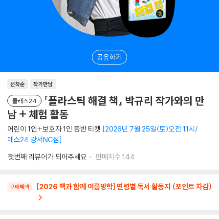
공유하기
선착순
작가만남
『플라스틱 해결 책』 박규리 작가와의 만
클래스24
남 + 체험 활동
어린이 1인+보호자 1인 동반 티켓
2026년 7월 25일(토)오전 11시/
예스24 강서NC점
첫번째 리뷰어가 되어주세요
판매지수
144
[2026 책과 함께 여름방학] 연령별 독서 활동지 (포인트 차감)
구매혜택