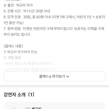
4. 출연 : 박규리 작가
5. 진행 시간 : 약 1시간 30분 이내
6. 모객 인원 : 30팀, 총 60명 이내 (티켓 1매 구매시, 어린이 1인 + 보호자
1인 동반 가능)
7. 참여 방법 : 티켓은 어린이만 구매 부탁드립니다. 보호자는 티켓을 구매
하지 않아도 됩니다.
[클래스 내용]
1) 박규리 작가와의 만남
2) 체험 활동
나만의 '플라스틱 해결책' 완성하기!
- 출판사에서 활동 재료를 제공합니다.
3) 사인 및 사진 촬영
클래스소개 더보기
[유의사항]
티켓은 1매 구매 시, 어린이 1인 + 보호자 1인 동반 가능합니다.
강연자 소개
1
티켓은 실물 상품이 아닙니다. 구매 시, 자동으로 북토크에 입장하실 수 있
습니다.
강의
박규리