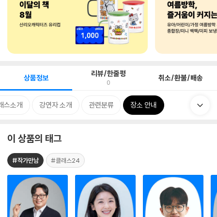
리뷰/한줄평
상품정보
취소/환불/배송
0
래스소개
강연자 소개
관련분류
장소 안내
이 상품의 태그
#작가만남
#클래스24