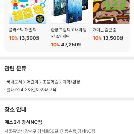
- 개인정보 제공업체 : 위즈덤하우스
- 개인정보 제공항목 : 성함, 휴대전화번호
플라스틱 해결 책
환경 그림책 고래와 펭
개미는 출근 중
귄 3권 세트
10
13,500
10
13,500
%
%
원
원
10
47,250
%
원
관련 분류
국내도서
어린이
초등학습
과학/환경
클래스24
어린이·자녀교육
장소 안내
예스24 강서NC점
서울특별시 강서구 강서로56길 17 등촌동,강서NC점