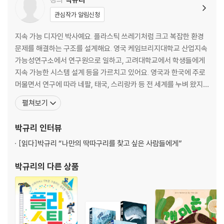
당일 현장에서 구매자 본인임을 확인할 수 있는 신분증(성함)과 연락처를
확인한 후 진행합니다
관심작가 알림신청
행사는 오전 11시에 바로 시작하오니 원활한 진행을 위해 오전 10시 50분
지속 가능 디자인 박사예요. 플라스틱 쓰레기처럼 크고 복잡한 환경
까지 도착하시어 참석 확인 부탁드립니다.
문제를 해결하는 구조를 설계해요. 영국 케임브리지대학교 산업지속
별도의 주차 할인이 되지 않습니다. 가급적 대중교통 이용을 권장드립니
가능성연구소에서 연구원으로 일하고, 고려대학교에서 학생들에게
다.
지속 가능한 시스템 설계 등을 가르치고 있어요. 영국과 한국에 주로
무배송 상품으로 현장에서 응모 당첨 내역, 성함, 핸드폰번호를 확인 후 참
머물면서 연구에 따라 네팔, 태국, 스리랑카 등 전 세계를 누벼 왔지
석 가능합니다.
요. 2026년 2월에는 네팔 피투지 프로젝트로 케임브리지 연구 임팩
구매하신 분들께는 [응모하기]에 입력하신 연락처로 알림톡과 이메일 또
펼쳐보기
트 대상(협력 부문)을 받기도 했어요. (네팔 피투지 프로젝트는 《플
는 문자(LMS)로 개별 안내드립니다.(입력 오류 또는 수신 차단 등으로 인
라스틱 해결 책》 책에서 자세히 소개하고 있어요.) 전 세계에 지속 가
한 미수신 시 재발송은 불가합니다.)
박규리
인터뷰
능 영향력을 펼치는 일에서 큰 자부심과 기쁨을 느낀답니
최근 주문번호 상의 정보를 기준으로 하되 최근 3개월 내역이 없으면 회원
[읽다]
박규리 “나만의 딱따구리를 찾고 싶은 사람들에게”
정보 기준.
최소 인원 미달 시 행사가 취소될 수 있으며 취소 시 행사 3일 전에 개별 안
박규리
의 다른 상품
내 드립니다.
[개인정보 관련 사항]
- 해당 북토크 행사는 출판사 주관하에 진행됩니다.
- 행사의 주최사(출판사)로 혜택 제공에 필요한 정보가 전달됩니다.