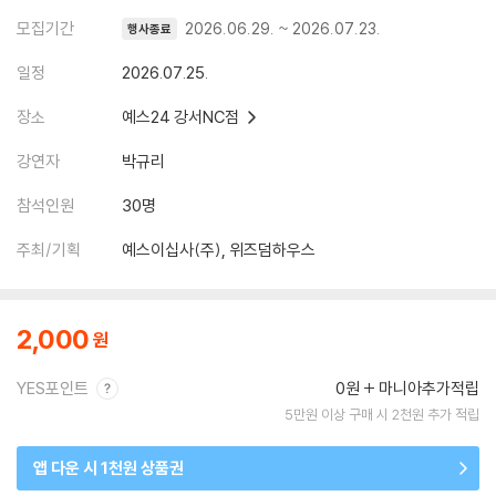
모집기간
2026.06.29. ~ 2026.07.23.
행사종료
일정
2026.07.25.
장소
예스24 강서NC점
강연자
박규리
참석인원
30명
주최/기획
예스이십사(주), 위즈덤하우스
2,000
YES포인트
0원
마니아추가적립
5만원 이상 구매 시 2천원 추가 적립
앱 다운 시 1천원 상품권