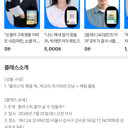
『쏘쿨의 구축명품 아파
『나는 왜 네 말이 힘들
[클래스24]임민찬 저
『
트 내집마련』 쏘쿨 저자
까』 박재연 저자 북토크
자『공부가 결국 너를 지
저
온라인 북토크
켜줄 거야』온라인 북토
0
5,000
0
1
원
원
원
크
클래스소개
[상품 구성]
1. 『플라스틱 해결 책』 박규리 작가와의 만남 + 체험 활동
[클래스 상세]
1. 주제 : 플라스틱 없이 살 수 있을까?
2. 일시 : 2026년 7월 25일(토) 오전 11시
3. 장소 : 예스24 강서NC점(서울시 강서구 강서로 56길 17, NC백화점 강
서점 8,9층)