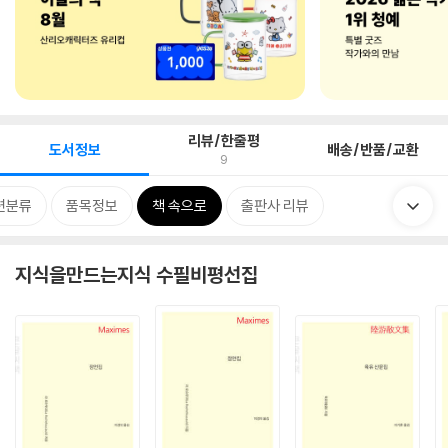
리뷰/한줄평
도서정보
배송/반품/교환
9
련분류
품목정보
책 속으로
출판사 리뷰
지식을만드는지식 수필비평선집