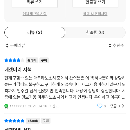
리뷰 쓰기
한줄평 쓰기
인 와카나 일기 속에 나오는 정형화된 소재에서 벗어나기 위한 방법으로
우아하고 세련된 귀족 문학에서는 거의 거론되지 않았던 실생활의 소소한
혜택 및 유의사항
혜택 및 유의사항
것들에 대한 관심과 흥미를 극대화한 것이다. 자신을 둘러싸고 있는 외부
세계에 대해서 활발하게 움직이는 강한 호기심, 그것이 ≪베갯머리 서책
리뷰
3
한줄평
6
≫을 쓰는 데 큰 원동력으로 작용했다.
매일같이 세이쇼나곤의 눈에 비치고 귀에 들어오는 다양한 모습들. 그중에
구매리뷰
추천순
서 가장 아름답고 흥미로운 풍경과 현상, 그리고 아 맞아 하고 무릎을 칠 만
한 발견, 자신도 모르게 흐뭇해지는 감동, 평소에 대수롭지 않게 지나치던
것에 새로운 가치를 부여했을 때의 기쁨. 그러한 것들이 ≪베갯머리 서책
종이책
구매
≫의 문장 속에 고스란히 담겨 있다.
베갯머리 서책
세이쇼나곤의 간결하면서도 직설적인 문장은 당대의 다른 문학 작품?특
현재 구할수 있는 마쿠라노소시 중에서 완역본은 이 책 하나뿐이라 상당히
히 여류 문학 작품?에서는 볼 수 없는 독창적인 것이다. 자신의 생각과 감
높은 가격에도 불구하고 구매하게 되었습니다. 재고가 용이하지 않은지 도
정을 내숭 없이 솔직하게 내지르듯이 표현하는 문장이 통쾌함마저 느끼게
착까지 일주일 넘게 걸렸지만 만족합니다. 내용이 상당히 충실합니다. 시
한다. 세이쇼나곤의 문장법의 본질은 옷자락의 바늘땀과 머리카락의 한 올
중에 있는 맛보기용 마쿠라노소시와 비교가 안됩니다. 우아하고 아름다운
까지도 잡아내는 극도의 리얼리즘이었다. 대부분의 헤이안 귀족들은 있는
문체를 그대로 옮긴 훌륭한 번역과 당시대 상활을 이해할 수 있는 상세한
s*****u
2021.04.18.
신고
3
댓글
0
사실을 그대로 표현하는 것을 부담스럽게 느꼈고 은유적이고 상징적으로
주석 덕분에 책
표현해서 은근슬쩍 넘어가는 것을 좋아했다. 새로운 미의 세계를 향해 재
eBook
구매
빠르게 작동하는 예민한 호기심. 그리고 그것을 생생하게 묘사해 내는 뛰
베갯머리 서책