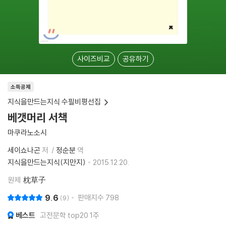
사이즈비교
공유하기
소득공제
지식을만드는지식 수필비평선집
베갯머리 서책
마쿠라노소시
세이쇼나곤
저
정순분
역
지식을만드는지식(지만지)
2015.12.20.
원제
枕草子
9.6
판매지수
798
9
베스트
고전문학 top20 1주