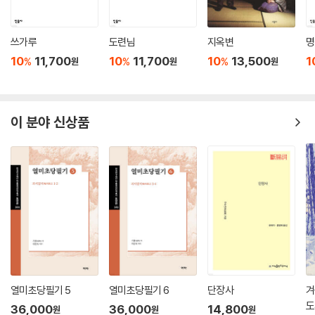
쓰가루
도련님
지옥변
명
10
11,700
10
11,700
10
13,500
1
%
%
%
원
원
원
이 분야 신상품
열미초당필기 5
열미초당필기 6
단장사
겨
도
36,000
36,000
14,800
원
원
원