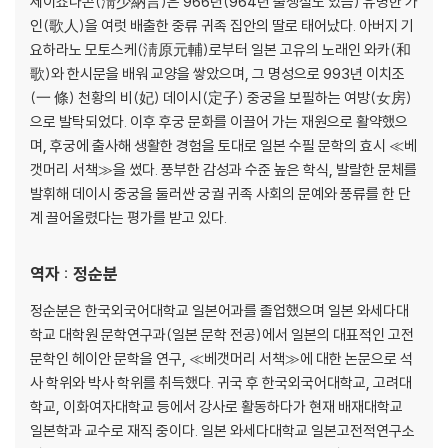
세이쇼나곤(淸少納言)은 966년(964년 출생설도 있음) 유명한 가
인(歌人)을 여럿 배출한 중류 귀족 집안의 딸로 태어났다. 아버지 기
요하라노 모토스케(淸原元輔)로부터 일본 고유의 노래인 와카(和
歌)와 한시문을 배워 교양을 쌓았으며, 그 명성으로 993년 이치조
(一 條) 천황의 비(妃) 데이시(定子) 중궁을 보필하는 여방(女房)
으로 발탁되었다. 이후 후궁 문화를 이끌어 가는 재원으로 활약했으
며, 후궁에 출사해 생활한 경험을 토대로 일본 수필 문학의 효시 ≪베
갯머리 서책≫을 썼다. 풍부한 감성과 수준 높은 학식, 발랄한 문체를
발휘해 데이시 중궁을 둘러싼 궁궐 귀족 사회의 문예와 풍류를 한 단
계 끌어올렸다는 평가를 받고 있다.
역자 : 정순분
정순분은 한국외국어대학교 일본어과를 졸업했으며 일본 와세다대
학교 대학원 문학연구과(일본 문학 전공)에서 일본의 대표적인 고전
문학인 헤이안 문학을 연구, ≪베갯머리 서책≫에 대한 논문으로 석
사 학위와 박사 학위를 취득했다. 귀국 후 한국외국어대학교, 고려대
학교, 이화여자대학교 등에서 강사로 활동하다가 현재 배재대학교
일본학과 교수로 재직 중이다. 일본 와세다대학교 일본고전적연구소