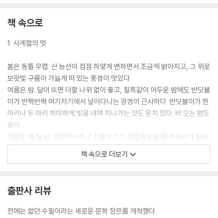
책 속으로
1. 사계절의 멋
봄은 동틀 무렵. 산 능선이 점점 하얗게 변하면서 조금씩 밝아지고, 그 위로
보랏빛 구름이 가늘게 떠 있는 풍경이 멋있다.
여름은 밤. 달이 뜨면 더할 나위 없이 좋고, 칠흑같이 어두운 밤에도 반딧불
이가 반짝반짝 여기저기에서 날아다니는 광경이 근사하다. 반딧불이가 한
마리나 두 마리 희미하게 빛을 내며 지나가는 것도 운치 있다. 비 오는 밤도
좋다.
가을은 해 질 녘. 석양이 비추고 산봉우리가 가깝게 보일 때 까마귀가 둥지
를 향해 세 마리나 네 마리, 아니면 두 마리씩 떼 지어 날아가는 모습에 가
책 속으로 더보기
슴이 뭉클해진다. 기러기가 줄지어 저 멀리로 날아가는 광경은 한층 더 정
취 있다. 해가 진 후 바람 소리나 벌레 소리가 들려오는 것도 기분 좋다.
겨울은 새벽녘. 눈이 내리면 더없이 좋고, 서리가 하얗게 내린 것도 멋있다.
출판사 리뷰
아주 추운 날 급하게 피운 숯을 들고 지나가는 모습은 그 나름대로 겨울에
어울리는 풍경이다. 이때 숯을 뜨겁게 피우지 않으면 화로 속이 금방 흰 재
전에는 없던 수필이라는 새로운 문학 장르를 개척했다.