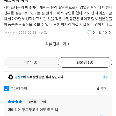
어난 문장력. 이 두 가지가 ≪베갯머리 서책≫을 만드는 실제적인 요인이
었다고 할 수 있다.
세아쇼나곤의 베갯머리 새책은 원래 발췌본으로만 읽었던 책인데 이렇게
전부를 실은 책이 있다는 걸 알게 돠어서 구입을 했다. 작가인 세이쇼나곤
이 살아가면서 생각하고 느낀 것을 적은 수필집같은 책이고 당시 일본인들
의 풍습과 생활상을 엿볼 수 있다. 또한 역자의 해설이 잘 되어 있어서 내용
이해에 도움을 준다.
h****y
2026.02.28.
신고
0
댓글
0
리뷰 전체보기
리뷰
3
한줄평
6
클린봇
이 부적절한 글을 감지 중입니다.
설정
구매한줄평
추천순
종이책
구매
머리맡에 두고두고 읽어도 좋은 책.