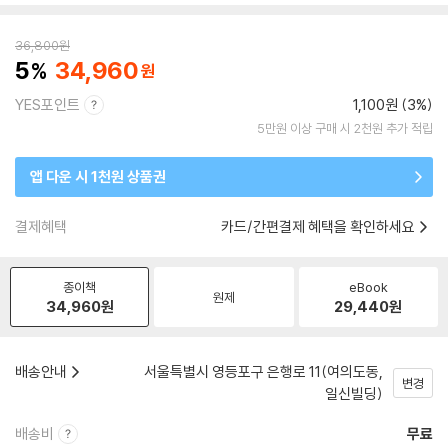
36,800
원
5
34,960
YES포인트
1,100원 (3%)
5만원 이상 구매 시 2천원 추가 적립
앱 다운 시 1천원 상품권
결제혜택
카드/간편결제 혜택을 확인하세요
종이책
eBook
원제
34,960
원
29,440
원
배송안내
서울특별시 영등포구 은행로 11(여의도동,
변경
일신빌딩)
배송비
무료