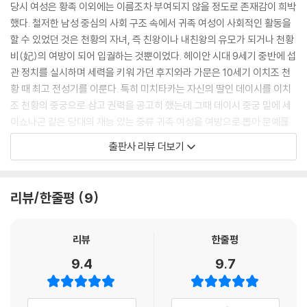
로 변해 버려 좋지 않다.
당시 여성은 황족 이외에는 이름조차 부여되지 않을 정도로 존재감이 희박
했다. 철저한 남성 중심의 사회 구조 속에서 귀족 여성이 사회적인 활동을
--- 본문 중에서
할 수 있었던 것은 천황의 자녀, 즉 친왕이나 내친왕의 유모가 되거나 천황
비(妃)의 여방이 되어 입궐하는 것뿐이었다. 헤이안 시대 9세기 중반에 섭
관 정치를 실시하며 세력을 키워 가던 후지와라 가문은 10세기 이치조 천
황 때 최고 전성기를 이룬다. 특히 미치타카는 자신의 딸인 데이시를 이치
조 천황의 중궁으로 삼고 권력을 공고히 했는데 그때 데이시 중궁 밑에 세
이쇼나곤 같은 당대의 재능 있는 중류 귀족 여성을 여방으로 뽑아 문예를
이끌도록 했다.
출판사 리뷰 더보기
세이쇼나곤은 어릴 때부터 와카와 한시문을 익혀 문학적인 소양은 이미 갖
추고 있는 상태였지만, 미치타카에 의해서 궁궐로 출사하게 된 것이 재능
을 발휘하는 큰 계기가 되었다. 그렇게 자신을 꿈에서나 그릴 수 있는 궁궐
리뷰/한줄평
9
로 불러 준 주군인 미치타카와 데이시 중궁을 위해서 세이쇼나곤은 무엇을
할 수 있었을까? 중궁으로부터 양질의 종이를 하사받은 그녀는 역시 데이
시 중궁과 중궁을 둘러싼 사람들의 아름답고 흐뭇한 장면을 그려서 후대에
리뷰
한줄평
남기고자 마음먹었을 것이다. 세이쇼나곤은 자신이 보고 들은 것 중에서
9.4
9.7
인상적이고 흥미로운 장면을 골라 어떤 전통이나 규칙에도 구애받지 않고
자유롭고 솔직하게 쓰고자 했다.
자유로운 영혼의 소유자였던 세이쇼나곤에게는 주특기가 있었다. 전통적