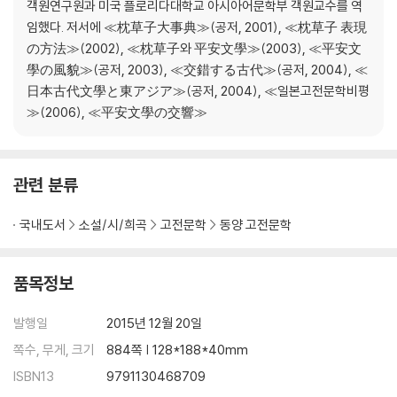
객원연구원과 미국 플로리다대학교 아시아어문학부 객원교수를 역
임했다. 저서에 ≪枕草子大事典≫(공저, 2001), ≪枕草子 表現
の方法≫(2002), ≪枕草子와 平安文學≫(2003), ≪平安文
學の風貌≫(공저, 2003), ≪交錯する古代≫(공저, 2004), ≪
日本古代文學と東アジア≫(공저, 2004), ≪일본고전문학비평
≫(2006), ≪平安文學の交響≫
관련 분류
국내도서
소설/시/희곡
고전문학
동양 고전문학
품목정보
발행일
2015년 12월 20일
쪽수, 무게, 크기
884쪽 | 128*188*40mm
ISBN13
9791130468709