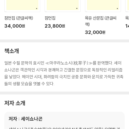
잠언집 (큰글씨책)
잠언집
육유 산문집 (큰글씨
육
책)
34,000
23,800
1
원
원
32,000
원
책소개
일본 수필 문학의 효시인 ≪마쿠라노소시(枕草子)≫를 완역했다. 세이
쇼나곤은 객관적인 시각과 경쾌하고 간결한 문장으로 독창적인 리얼리즘
을 낳았다. 헤이안 시대, 화려함의 극치인 궁중 문화와 운치로 가득한 귀족
들의 생활 모습을 엿볼 수 있다.
저자 소개
저자 : 세이쇼나곤