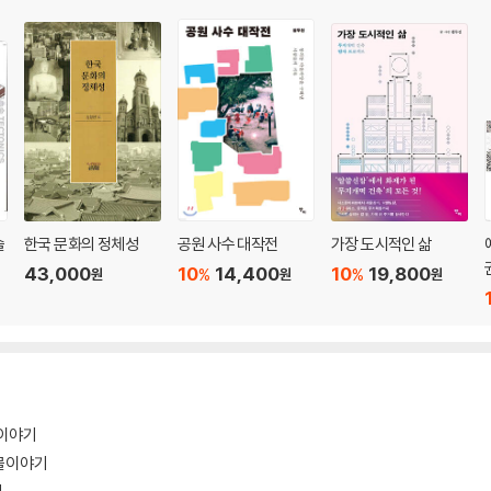
술
한국 문화의 정체성
공원 사수 대작전
가장 도시적인 삶
43,000
10
14,400
10
19,800
%
%
원
원
원
물이야기
물이야기