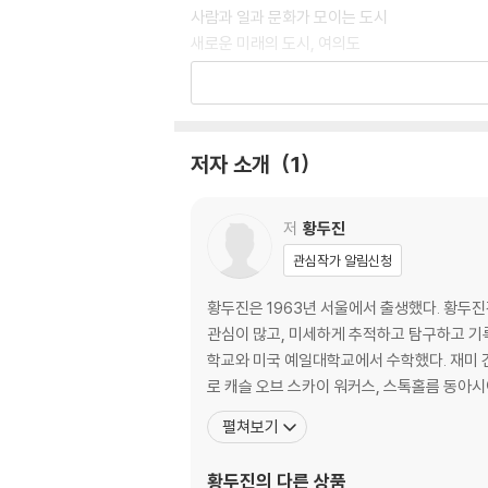
사람과 일과 문화가 모이는 도시
새로운 미래의 도시, 여의도
한국의 건축가로 거듭나다
둘러싸여 있으나 막히지 않은 공간
예술인들의 사랑방 공간
하늘 아래 펼쳐진 거대한 텐트
저자 소개
1
따스하고 표정이 많은 벽돌
벽돌이 만든 특별한 공간 경동교회
건축 설계의 시작, 자연
저
황두진
자연과 문화 속에 짓는 집 박물관
관심작가 알림신청
끝나지 않은 열정
한 그루 나무 같은 사람
황두진은 1963년 서울에서 출생했다. 황두
관심이 많고, 미세하게 추적하고 탐구하고 기
부록
학교와 미국 예일대학교에서 수학했다. 재미 건
공간 사옥이 지어지기까지
로 캐슬 오브 스카이 워커스, 스톡홀름 동아시아
공간 사옥 구석구석 둘러보기
펼쳐보기
김수근 선생님이 설계한 그 밖의 건물들
건축가 김수근의 한평생
황두진
의 다른 상품