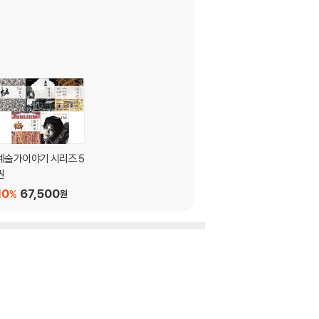
예술가이야기 시리즈 5
권
10
67,500
%
원