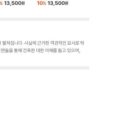
13,500
10
13,500
%
%
원
원
기가 펼쳐집니다. 사실에 근거한 객관적인 묘사로 탁
면들을 통해 건축한 대한 이해를 돕고 있으며,