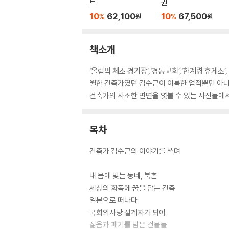
트
권
10
62,100
10
67,500
%
%
원
원
책소개
‘올림픽 체조 경기장’,‘경동교회’,‘한계령 휴게
월한 건축가였던 김수근이 이룩한 업적뿐만 아니
건축가의 사소한 면면을 엿볼 수 있는 사진들에서
목차
건축가 김수근의 이야기를 쓰며
내 몸에 맞는 동네, 북촌
세상의 화폭에 꿈을 담는 건축
일본으로 떠나다
국회의사당 설계자가 되어
젊음과 패기를 담은 건물들