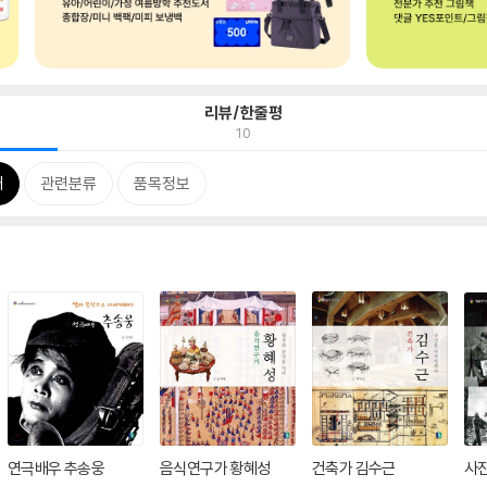
리뷰/한줄평
10
개
관련분류
품목정보
연극배우 추송웅
음식연구가 황혜성
건축가 김수근
사