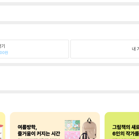
팔기
내 
800원