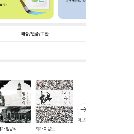
배송/반품/교환
더보기
진가 임응식
화가 이응노