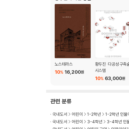
노스테라스
황두진 : 다공성 구축
시스템
10
16,200
%
원
10
63,000
%
원
관련 분류
국내도서
어린이
1-2학년
1-2학년 인
국내도서
어린이
3-4학년
3-4학년 인