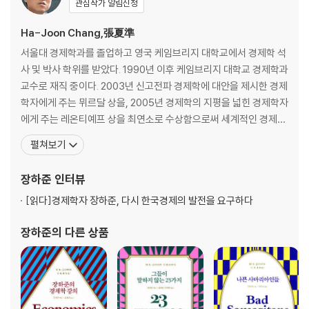
관심작가 알림신청
2 신자유주의 비판
3 제도주의 정치경제학을 향하여
Ha-Joon Chang,張夏準
서울대 경제학과를 졸업하고 영국 케임브리지 대학교에서 경제학 석
2부 : (대외 경제 정책 이슈 점검) 발전과 진보를 위한 경제학을 향하여
사 및 박사 학위를 받았다. 1990년 이후 케임브리지 대학교 경제학과
교수로 재직 중이다. 2003년 신고전파 경제학에 대안을 제시한 경제
4장 : 초국적기업의 등장과 산업 정책
학자에게 주는 뮈르달 상을, 2005년 경제학의 지평을 넓힌 경제학자
1 세계화와 초국적기업에 대한 신화와 진실
에게 주는 레온티예프 상을 최연소로 수상함으로써 세계적인 경제학
2 초국적기업의 유치는 곧 경제 발전인가?
자로 명성을 얻었다. 2014년에는 영국의 정치 평론지 《프로스펙트P
펼쳐보기
3 초국적기업 때문에 산업 정책이 불가능한가?
ROSPECT》가 매년 선정하는 ‘올해의 사상가 50인’ 중 9위에 오르
4 아직 확보 가능한 개발도상국의 정책 선택권
기도 했다. 주요 저서로는 《장하준의 경제학 강의Economics The
장하준
인터뷰
5 전략적 산업 정책은 여전히 유효하다!
User’s Guide》, 《그들이 말하
5장 : 경제 발전에서 지적재산권의 역할
[읽다]
경제학자 장하준, 다시 한국경제의 발전을 요구하다
1 경제 발전과 기술이전, 지적재산권의 관계사
2 지적재산권은 경제 발전에 필수적인가?
장하준
의 다른 상품
3 무역 관련 지적재산권과 국가 발전
4 무역 관련 지적재산권의 대안을 찾아서
6장 : 선별적 산업 정책은 지금도 유효한가?
1 제도적 선결 요건론에 담긴 허구