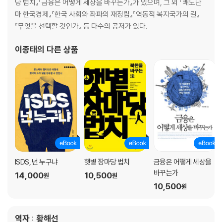
당 법치』『금융은 어떻게 세상을 바꾸는가』가 있으며, 그 외 『쾌도난
3 공기업과 사기업의 효율성 비교
마 한국경제』『한국 사회와 좌파의 재정립』『역동적 복지국가의 길』
4 실증적 증거를 통한 저개발국의 공기업 평가
『무엇을 선택할 것인가』 등 다수의 공저가 있다.
5 공기업의 실적을 향상시킬 방법은 있는가?
6 공기업은 단순히 경제학만의 문제가 아니다
이종태
의 다른 상품
주
참고 문헌
ISDS, 넌 누구냐
햇볕 장마당 법치
금융은 어떻게 세상을
바꾸는가
14,000
10,500
원
원
10,500
원
역자 : 황해선