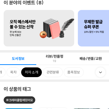
이 분야의 이벤트
8
리뷰/한줄평
도서정보
배송/반품/교환
19
개
목차
저자 소개
관련분류
품목정보
이 상품의 태그
#크레마클럽에있어요