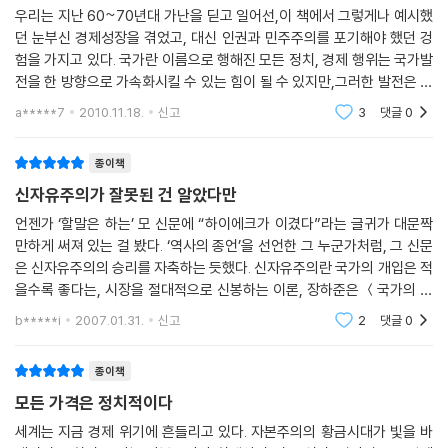
우리는 지난 60~70년대 가난을 딛고 일어선,이 책에서 그렇게나 예시했
던 눈부신 경제성장을 겪었고, 대신 인권과 민주주의를 포기해야 했던 겅
험을 가지고 있다. 국가란 이름으로 행해진 모든 정치, 경제 행위는 국가발
전을 한 방향으로 가속화시킬 수 있는 힘이 될 수 있지만,그러한 발전은 계
급갈등을 심화하고 인간의 존엄을 상실하는,그리고 그러한 것들이 어쩔수
a*****7
2010.11.18.
신고
3
댓글
0
없다는, 심지어는
종이책
신자유주의가 잘못된 건 알았다만
언젠가 ‘할말은 하는’ 모 신문에 “하이에크가 이겼다”라는 글귀가 대문짝
만하게 써져 있는 걸 봤다. ‘역사의 종언’을 선언한 그 누군가처럼, 그 신문
은 신자유주의의 승리를 자축하는 듯했다. 신자유주의란 국가의 개입은 적
을수록 좋다는, 시장을 절대적으로 신봉하는 이론, 장하준은 ＜국가의 역
할＞에서 신자유주의의 오류를 지적하며 국가의 개입은 아직도 필요함을
b*****i
2007.01.31.
신고
2
댓글
0
강
종이책
모든 가격은 정치적이다
세계는 지금 경제 위기에 흔들리고 있다. 자본주의의 황금시대가 빛을 바