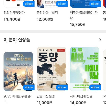
정의란 무엇인가
공정하다는 착각
깨끗한 죽음이라는 환
동
상
14,400
12,600
1
원
원
15,750
원
이 분야 신상품
2035 미래를 위한 준
만들어진 동양
시화, 마침내 빛날
꼬
비
11,000
14,000
1
원
원