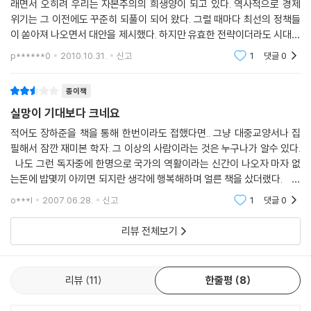
래면서 오히려 우리는 자본주의의 희생양이 되고 있다. 역사적으로 경제
위기는 그 이전에도 꾸준히 되풀이 되어 왔다. 그럴 때마다 최선의 정책들
이 쏟아져 나오면서 대안을 제시했다. 하지만 유효한 전략이더라도 시대적
이 한계에 노출되면서 더 이상 효력을 상실했다. 현 시점에서 경제 위기의
p******0
2010.10.31.
신고
1
댓글
0
주범인 신자유
종이책
실망이 기대보다 크네요
적어도 장하준을 책을 통해 한번이라도 접했다면.. 그냥 대중교양서나 집
필해서 잠깐 재미본 학자. 그 이상의 사람이라는 것은 누구나가 알수 있다.
나도 그런 독자중에 한명으로 국가의 역활이라는 신간이 나오자 마자 없
는돈에 밥몇끼 아끼면 되지란 생각에 행복해하며 얼른 책을 샀더랬다. 책
을 읽다보면 이 책이 어떻게 해서 나온 책인지 알 수 있다. 좀 적나라하게
o***l
2007.06.28.
신고
1
댓글
0
책의 출
리뷰 전체보기
리뷰
11
한줄평
8