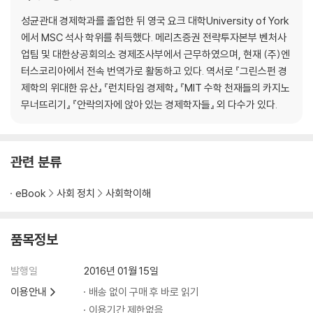
성균관대 경제학과를 졸업한 뒤 영국 요크 대학University of York
에서 MSC 석사 학위를 취득했다. 메리츠증권 전략투자본부 벤처사
업팀 및 대한상공회의소 경제조사부에서 근무하였으며, 현재 (주)엔
터스코리아에서 전속 번역가로 활동하고 있다. 역서로 『그린스펀 경
제학의 위대한 유산』 『런치타임 경제학』 『MIT 수학 천재들의 카지노
무너뜨리기』 『안락의자에 앉아 있는 경제학자들』 외 다수가 있다.
관련 분류
eBook
사회 정치
사회학이해
품목정보
발행일
2016년 01월 15일
이용안내
배송 없이 구매 후 바로 읽기
이용기간 제한없음