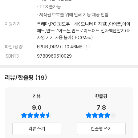
TTS 불가능
저작권 보호를 위해 인쇄 기능 제공 안함
지원기기
크레마,PC(윈도우 - 4K 모니터 미지원),아이폰,아이
패드,안드로이드폰,안드로이드패드,전자책단말기(저
사양 기기 사용 불가),PC(Mac)
파일/용량
EPUB(DRM) | 10.46MB
ISBN13
9788960510029
리뷰/한줄평
19
리뷰
한줄평
9.0
7.8
리뷰 쓰기
한줄평 쓰기