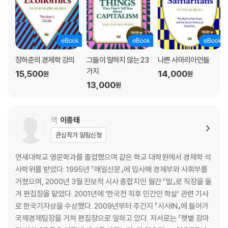
2 제도적 선결 요건론의 실증적 검증
3 국제 환경의 변화와 선별적 산업 정책
4 선별적 산업 정책은 여전히 가능하다!
3부 : (국내 경제 정책 이슈 점검) 신자유주의 경제학의 반경제성 비판
장하준의 경제학 강의
그들이 말하지 않는 23
나쁜 사마리아인들
가지
15,500
14,000
원
원
7장 : 산업 정책의 정치경제학
13,000
원
1 산업 정책을 둘러싼 논쟁들
2 정태적 차원에서의 산업 정책 논리
3 동태적 차원에서의 산업 정책의 논리
역
이종태
4 반산업 정책론자들의 질문에 답한다!
관심작가 알림신청
5 문제는 타당성이 아니라 실행 방법이다!
8장 : 규제의 경제학과 정치학
연세대학교 영문학과를 졸업했으며 같은 학교 대학원에서 경제학 석
1 정부 규제의 역사적 변천 과정
사학위를 받았다. 1995년 『매일신문』에 입사해 경제부와 사회부를
2 탈규제 논쟁에서 간과된 것은 무엇인가?
거쳤으며, 2000년 3월 진보적 시사 종합지인 월간 『말』로 직장을 옮
3. 아직은 결론을 내리기에 너무 이르다
겨 편집장을 맡았다. 2001년에 ‘한국전 직후 민간인 학살’ 관련 기사
9장 : 개발도상국에서 공기업의 효율성
로 한국기자상을 수상했다. 2009년부터 주간지 『시사IN』에 들어가
1 ‘비효율적’인 공기업이라는 허구
국제경제팀장을 거쳐 편집장으로 일하고 있다. 저서로는 『햇볕 장마
2 공기업을 둘러싼 찬반 양론