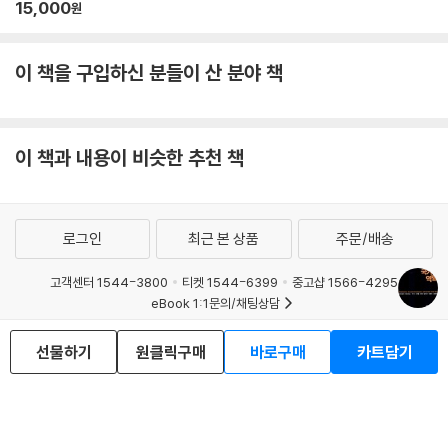
15,000
원
이 책을 구입하신 분들이 산 분야 책
이 책과 내용이 비슷한 추천 책
로그인
최근 본 상품
주문/배송
고객센터 1544-3800
티켓 1544-6399
중고샵 1566-4295
eBook 1:1문의/채팅상담
예스이십사(주) 사업자 정보
선물하기
원클릭구매
바로구매
카트담기
이용약관
개인정보처리방침
청소년보호정책
PC버전
회사소개
거래처관계자께
도서홍보
광고
Copyright © YES24 Corp. All Rights Reserved.
MATOM3