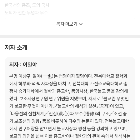
한국선의 종조, 도의 국사
도의가 전한 무념과 무수
도의선의 전승과 인문 정신
목차 더보기
2. 실상산문
홍척 국사와 실상사
저자 소개
홍척이 전한 삶의 참모습
차이와 공존
저자 : 이일야
3. 동리산문
본명 이창구. 일야(一也)는 법명이자 필명이다. 전북대학교 철학과
태안사와 혜철 국사
에서 학부와 석·박사과정을 마치고, 전북대학교·전주교육대학교·송
적인의 인문 정신
광사 승가대학에서 철학과 종교학, 동양사상, 한국불교 등을 강의해
도선 국사와 광자 대사
왔다. 보조사상연구원 연구위원을 지냈으며, 저서로 『불교란 무엇인
가 불교란 무엇이 아닌가』·『불교학의 해석과 실천』(공저)이 있고,
4. 성주산문
「나옹선의 실천체계」·「진심(眞心)과 오수(悟修)의 구조」·「조선 중
동방의 대보살, 낭혜 무염
기 보조선의 영향」 등을 비롯하여 다수의 논문이 있다. 전북불교대학
마음과 언어
에서 연구처장을 맡으면서 불교사상과 경전 등을 강의하고 있으며,
차별 없는 세상을 향하여
불교의 외연을 넓혀 이를 종교학이나 철학과의 관계 속에서 해석하는