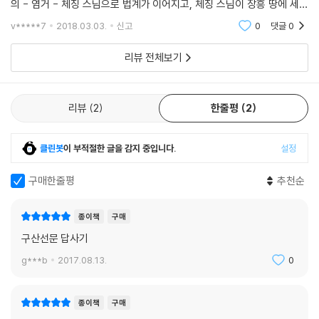
의 - 염거 - 체징 스님으로 법계가 이어지고, 체징 스님이 장흥 땅에 세운
배해 있던 귀족들만의 불교를 전복시킨 주인공이다. 하지만 신라 시대의
그러고 보면 가지산문의 중심 사찰인 보림사는 장흥에만 있는 게 아닌 듯
고사찰이 바로 보림사입니다. 이 보림사가 소재한 장흥에 대해서는 김재석
불교, 즉 ‘교종(敎宗)’에 의해 그들의 말은 ‘악마의 말(魔語)’로 폄하되었
v*****7
2018.03.03.
신고
0
댓글
0
하다. 우리 안에 이미 부처라는 보배가 갖추어져 있으니 말이다. 내가 서 있
시인이 여러 편
다. 결국 그들은 신라 수도인 경주와 멀리 떨어진 지방을 중심으로 산문을
는 모든 곳이 바로 보배의 숲인 것이다. 도의는 이러한 삶의 진실을 우리에
열었다. 이때 대부분의 산문은 중앙 권력으로부터 벗어나 독자적인 세력을
리뷰 전체보기
게 전하고 있다.
형성하고 있던 지방 호족들의 지원이 기반이 되었다. 이러한 배경에서 아
-본문 48쪽
홉 개의 산문을 중심으로 새로운 불교운동이 전개되는데, 이를 흔히 ‘구산
리뷰
2
한줄평
2
선문(九山禪門)’이라 한다.
홍척이 전한 우리들 삶의 실상도 이런 것이 아닐까? 마조가 강조한 평상심
平常心도 그 어떤 상황에서든지 눈앞의 경치를 즐길 줄 아는 단순한 마음
비록 교종의 견제와 비판에 자유로이 선법(禪法)을 전할 수는 없었지만
클린봇
이 부적절한 글을 감지 중입니다.
설정
을 의미한다. 그 마음이 홍척을 통해 실상사에 울려 퍼진 것이다. 과거의 기
아홉 산문의 개산조(開山祖)들은 그에 굴하지 않고 신라를 병들게 한 신
억이나 미래의 불안으로 아파하는 이가 있다면 이곳 실상사를 찾아 떠나
분제도를 날카롭게 비판하였다. 출생에 의해 신분이 결정되던 골품제는 부
구매한줄평
추천순
보면 어떨까? 이곳의 바람이 우리에게 삶이란 현재를 사는 것이라고 속삭
처의 평등 정신에 어긋나기 때문이다. 잘 알려져 있듯 부처는 인도의 카스
일 테니 말이다. --- p.78
트 제도를 비판하고, 중생 모두가 깨달을 수 있는 존재임을 일깨웠다.
종이책
구매
구산선문 답사기
실상사에는 일반 사찰에서 흔히 볼 수 있는 일주문이 따로 없다. 일주문은
성별이나 출신에 관계없이 평등한 존재. 중생은 모두 불성(佛性)을 지닌
번뇌가 가득한 세속의 세계에서 고요와 평화가 가득한 열반의 세계로 들어
g***b
2017.08.13.
0
소중한 존재이다. 아홉 선사(禪師)들은 이러한 부처의 가르침을 전하고자
가는 관문이다. 일주문을 중심으로 이쪽(此岸)이 중생의 세계라면 저쪽
했고, 귀족과의 결탁으로 타락 일로를 달리던 당시의 불교에도 본래의 모
(彼岸)은 부처의 세계라 할 것이다. 그런데 유서 깊은 이곳에 일주문이 없
습을 찾을 것을 강력히 주창했다.
종이책
구매
는 것은 잘 이해가 되지 않는다. 이것은 내가 서 있는 모든 공간이 결국 깨