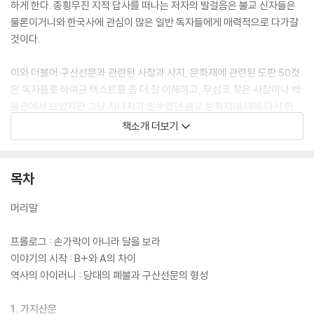
하게 한다. 종횡무진 지적 답사를 떠나는 저자의 발걸음은 불교 신자들은
물론이거니와 한국사에 관심이 많은 일반 독자들에게 매력적으로 다가갈
것이다.
이와 더불어 구산선문과 관련된 사찰과 사지, 문화재에 관련된 도판 50컷
은 독자들로 하여금 텍스트를 좀 더 잘 이해하고, 무심코 찾은 사찰이나 박
물관에서 보았지만 그냥 지나치기 일쑤였던 불교 문화재에 대해 다시 한
번 곱씹는 계기를 만들어 줄 것이다. 한편 각 산문의 글 말미에는 답사노트
책소개 더보기
를 두어 산문과 선승 관련 문화재와 사찰, 사지에 대한 정보를 수록해 일반
독자에게는 새로운 답사 여행의 팁을 주고, 불교 신자들에게는 또 하나의
성지순례를 위한 준비를 할 수 있게 도와준다.
목차
머리말
프롤로그 : 손가락이 아니라 달을 보라
이야기의 시작 : B+와 A의 차이
역사의 아이러니 : 당대의 폐불과 구산선문의 형성
1. 가지산문