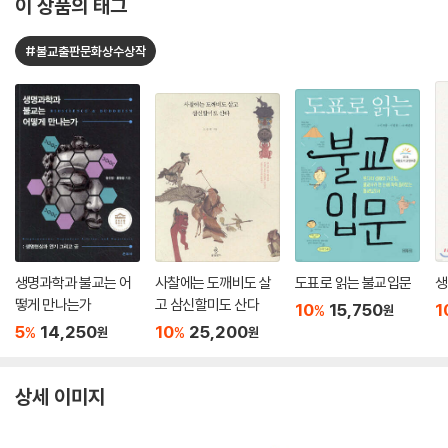
이 상품의 태그
#불교출판문화상수상작
생명과학과 불교는 어
사찰에는 도깨비도 살
도표로 읽는 불교입문
생
떻게 만나는가
고 삼신할미도 산다
10
15,750
1
%
원
5
14,250
10
25,200
%
%
원
원
상세 이미지