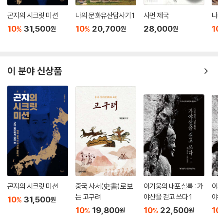
보살행을 한다. 그는 어려운 이웃들을 마치 임금을 받드는 마음으로 보살
이러한 무염의 인문 정신은 오늘날에도 계승되어야 한다. 오늘의 세계 역
곤지의 시크릿 미션
나의 문화유산답사기 1
샤먼 제국
나
폈으며, 그들을 위해 자신의 몸을 아끼지 않고 종처럼 일을 했다. 우리는 이
시 사람을 목적이 아닌 자본과 권력, 전쟁을 위한 수단으로 취급하기 때문
10
31,500
10
20,700
28,000
1
%
%
원
원
원
부분을 특히 눈여겨보아야 한다. 선은 관념 속에서 안주하는 것이 아니라
이다. 그 잔인한 폭력으로 희생된 사람들이 우리 주위에 너무도 많다. 세월
삶속에서 실천되어야 한다는 것을 직접 보여 주었기 때문이다. 특히 깨달
호 희생자들을 위시해서 일본군 위안부 피해자 할머니들, 쌍용차 해고 노
음은 자신을 위한 수행이 아니라 이타행을 통해 완성될 수 있다는 점에서
동자, 밀양 송전탑 건설 반대 주민, 용산 참사 피해자, 제주 강정마을 주
무염의 보살행은 매우 중요한 의미를 지닌다. 이에 감동받은 중국인들은
이 분야 신상품
민……. 우리 스스로 자문해 보자. 진정 그들을 이념이나 이해 관계를 떠나
그를 가리켜 동방의 대보살이라 칭송하였다.
목적으로 대했는지 말이다. 모든 이들을 부처로, 목적으로 대했던 성주산
--- p.126
문의 정신이 더욱 그리워지는 요즘이다.
-본문 144쪽
봉암사를 찾은 초파일에는 단순하면서도 아름다운 순백의 연등이 장관을
이루고 있었다. 그 가운데 세월호 참사로 희생된 이들의 명복을 기리는 연
등도 눈에 띄었다. 어느 이름 모를 불자의 마음에 그 아이들이 있었던 것이
다. 이 참사는 목표와 방향을 상실한 채 그저 속도만 강조했던 천박한 자본
과 골든 타임을 허무하게 보내 버린 무능한 권력이 만들어 낸 합작품이 아
곤지의 시크릿 미션
중국 사서(史書)로 보
이기웅의 내포실록 : 가
이
니던가. 그날의 희양산은 우리에게 진정 중요한 것이 무엇인지를 묻고 있
는 고구려
야산을 걷고 쓰다 1
야
는 듯했다. 속도인가, 아니면 방향인가 하고 말이다.
10
31,500
%
원
10
19,800
10
22,500
1
-본문 256쪽
%
%
원
원