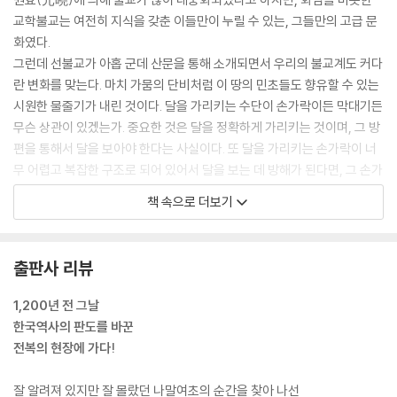
정진 대사의 방향 전환
교학불교는 여전히 지식을 갖춘 이들만이 누릴 수 있는, 그들만의 고급 문
화였다.
9. 수미산문
그런데 선불교가 아홉 군데 산문을 통해 소개되면서 우리의 불교계도 커다
묵조선을 전한 진철 대사
란 변화를 맞는다. 마치 가뭄의 단비처럼 이 땅의 민초들도 향유할 수 있는
밖에서 찾지 말라
시원한 물줄기가 내린 것이다. 달을 가리키는 수단이 손가락이든 막대기든
무슨 상관이 있겠는가. 중요한 것은 달을 정확하게 가리키는 것이며, 그 방
에필로그
편을 통해서 달을 보아야 한다는 사실이다. 또 달을 가리키는 손가락이 너
무 어렵고 복잡한 구조로 되어 있어서 달을 보는 데 방해가 된다면, 그 손가
선불교 법계와 구산선문 관계도
락을 잘라 버려야 한다. 그런 단호함이 선에 담겨 있다. --- p.16
구산선문 발생지와 관련 사찰·사지·유물 전도
책 속으로 더보기
당나라의 폐불 사건으로 인해서 유학을 떠났던 많은 승려들은 귀국할 수밖
에 없었다. 역사에 가정이란 없다지만 만약 회창의 폐불이 없었다면 우리
출판사 리뷰
의 불교는 어떻게 되었을까? 아마도 선불교와 만나기까지 더 오랜 시간을
기다려야 하지 않았을까? 이 사건이 선불교라는 보배 비(雨寶)를 가져다
1,200년 전 그날
주었으니 우리로서는 반가운 일인지 몰라도, 불교 전체의 역사를 생각하면
한국역사의 판도를 바꾼
가슴 아픈 일이라 하지 않을 수 없다. 그들의 불행이 우리에겐 행운이었으
전복의 현장에 가다!
니, 역사란 참으로 아이러니하다. --- pp.26-27
잘 알려져 있지만 잘 몰랐던 나말여초의 순간을 찾아 나선