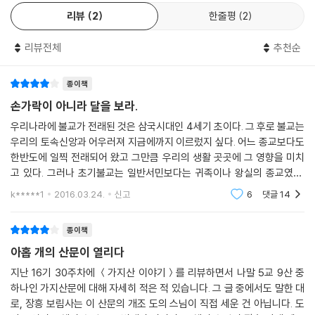
이루고 있던 골품제는 와해되고 있었다. 또한 중앙의 통치력이 약화되면서
산선문(九山禪門)’이라 부른다. 이 외에도 네다섯 군데 산문이 더 있었다
리뷰
2
한줄평
2
지방 분권화 현상은 가속되었다. 불교계도 이러한 정치적 격변에 휩쓸려
전해지고 있다. 이러한 산문들은 신라 말부터 고려 초에 이르기까지 백여
불교 본연의 모습을 잃고 타락의 길을 걷고 있었다.
년에 걸쳐 맥을 이어 오는데, 단순히 중국의 선불교를 소개하는 차원이 아
리뷰전체
추천순
-본문 27쪽
니라 새로운 시대의 이념을 제시해야 하는 시대적 과제를 안고 있었다. ---
p.28
그런데 선불교가 아홉 군데 산문을 통해 소개되면서 우리의 불교계도 커다
종이책
란 변화를 맞는다. 마치 가뭄의 단비처럼 이 땅의 민초들도 향유할 수 있는
손가락이 아니라 달을 보라.
도의가 당시 교학불교에 던진 메시지는 분명했다. 아무리 오랫동안 경전을
시원한 물줄기가 내린 것이다.
우리나라에 불교가 전래된 것은 삼국시대인 4세기 초이다. 그 후로 불교는
읽고 외울지라도 마음을 깨치는 데는 헤아릴 수 없는 세월이 흐르고 또한
-본문 16쪽
우리의 토속신앙과 어우러져 지금에까지 이르렀지 싶다. 어느 종교보다도
그렇게 해서는 실제 깨치기도 어렵다는 것이다. 유식불교(唯識佛敎)에서
한반도에 일찍 전래되어 왔고 그만큼 우리의 생활 곳곳에 그 영향을 미치
도 궁극적 깨달음의 경지인 구경위(究竟位)에 이르는 데 삼아승지겁의
그러나 이러한 상황을 타파했던 이들이 있었으니 바로 당시의 유학승들이
고 있다. 그러나 초기불교는 일반서민보다는 귀족이나 왕실의 종교였다.
시간이 걸린다고 한다. 이 무한한 시간 앞에서 인간은 무력감을 느끼지 않
다.
원효대사가 백성을 위해 포교하기 전까지는 오직 왕과 귀족들만이 불교에
k*****1
2016.03.24.
신고
6
댓글
14
을 수 없을 것이다.
이 유학승들은 중국 선진 불교의 가르침을 전수받기 위해 입당(入唐)해
대해 논하
또한 교종의 수많은 방편들에 우리의 시선이 머무는 한 결코 깨달음에 이
있었다. 하지만 당무종의 폐불 정책에 의해 고향인 신라로 돌아올 수밖에
를 수 없다. 달을 가리키는 손가락에서 우리의 시선을 돌려 직접 달을 보아
종이책
없었다. 그들은 오조 홍인의 제자인 육조 혜능과 대통 신수의 선법을 전수
야 한다는 것이다. 방편이 아무리 소중하다 해도 그것마저 버릴 수 있어야
아홉 개의 산문이 열리다
받은 우리나라 최초의 선승(禪僧)이다. 이들의 귀환으로 한국사 상 최고
한다는 것이 부처님의 가르침 아니던가. ‘뗏목을 버려야 한다.’는 부처님의
의 수입품이라 할 수 있는 ‘선종(禪宗)’이 들어오게 된 것이다.
지난 16기 30주차에 ＜가지산 이야기＞를 리뷰하면서 나말 5교 9산 중
메시지가 선에 의해 재해석되어 신라 땅에 울려 퍼진 것이다. --- pp.37-
하나인 가지산문에 대해 자세히 적은 적 있습니다. 그 글 중에서도 말한 대
38
로, 장흥 보림사는 이 산문의 개조 도의 스님이 직접 세운 건 아닙니다. 도
도의·홍척·혜철·무염·범일·도윤·현욱·도헌·이엄……. 이들은 신라 땅에 팽