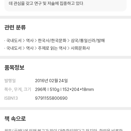
데 관심을 갖고 연구 및 저술에 집중하고 있다.
5. 사굴산문
강릉단오제의 주신, 범일 국사
진귀조사설의 속내
관련 분류
만남의 광장, 영동
국내도서
역사
한국사/한국문화
삼국/통일신라/발해
6. 사자산문
국내도서
역사
주제로 읽는 역사
사회문화사
쌍봉의 스승, 철감 선사
한 가족 두 지붕, 쌍봉사와 흥녕사
체험과 해석
품목정보
?
7. 봉림산문
발행일
2016년 02월 24일
혜목산의 국보, 원감 국사
쪽수, 무게, 크기
296쪽 | 510g | 152*204*18mm
봉림의 참거울, 진경 대사
ISBN13
9791155800690
원종 국사의 귀향
8. 희양산문
책 속으로
북종선 지킴이, 지증 대사
속도인가, 방향인가?
원효(元曉)에 의해 불교가 많이 대중화되었다고 하지만, 화엄을 비롯한