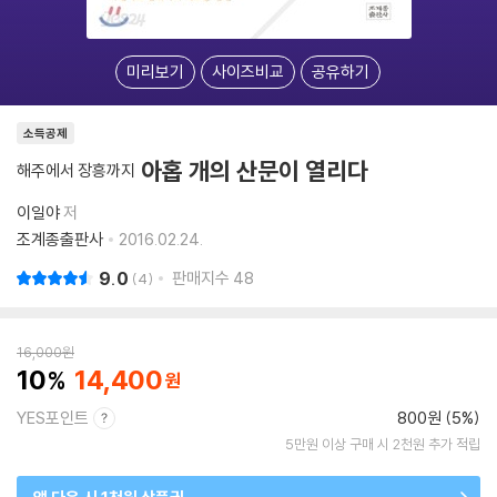
미리보기
사이즈비교
공유하기
소득공제
아홉 개의 산문이 열리다
해주에서 장흥까지
이일야
저
조계종출판사
2016.02.24.
9.0
판매지수
48
4
16,000
원
10
14,400
YES포인트
800원 (5%)
5만원 이상 구매 시 2천원 추가 적립