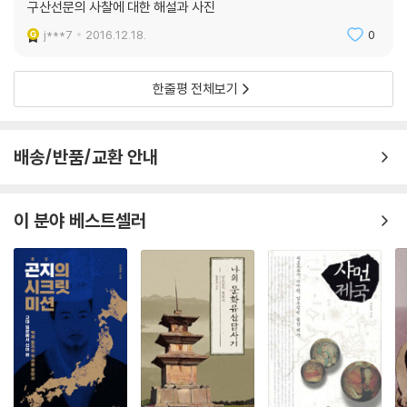
달음의 세계란 선의 정신을 담고 있는 것이다. --- p.79
구산선문의 사찰에 대한 해설과 사진
또 하나의 한국사, 과거를 뛰어넘다
j***7
2016.12.18.
0
- 잘 알려져 있지만 잘 몰랐던 역사, 구산선문
장보고가 사망한 후인 851년 정부는 청해진을 폐지한다. 또한 장보고를 따
르던 수많은 사람들을 김제 벽골제로 강제 이주시킨다. 신라에 반감을 가
우리가 잘 아는 역사는 국가와 왕, 귀족을 중심으로 한 권력 쟁탈의 역사와
한줄평 전체보기
지고 있던 장보고 세력에 대해 부담을 느낀 것이다. 왕실이 혜철과 태안사
다르지 않다. 하지만 이것이 한국사의 전부는 아닐 터, 역사라는 직조물의
에 관심을 가진 것도 이러한 정치적 배경이 작용한 듯하다. 혜철에 대한 일
씨줄과 날줄은 우리 삶의 모든 양식임은 누구나 동의할 것이다. 우리나라
종의 경계라 할 것이다. 한편 이 지역은 신라에 반기를 들었던 견훤이 후백
국가 지정 문화재 중 불교 문화재가 차지하는 비율은 매우 높은 편이다. 이
배송/반품/교환 안내
제를 세운 곳이다. 또한 태안사는 고려를 세운 왕건의 정신적 지주였던 도
는 불교가 우리 역사에 큰 영향을 미쳤음을 반증한다. 하지만 우리는 한국
선 국사를 배출하였다. 그러고 보면 태안사는 고려에게는 은혜의 공간이지
사에 묻어나는 불교의 흔적을 단순히 문화재 지정 번호 정도로만 기억할
만, 신라에게는 아픔일 수 있는 곳이다. --- p.101
뿐이다.
이 분야 베스트셀러
일반적으로 나보다 사회·경제적으로 나은 사람에게 공손하기는 쉽지만 당
우리 문화사 일대의 사건을 통해 귀족들만의 축제는 끝났다고 선언한 한국
당하기는 어려운 법이다. 반대로 나보다 못하다고 생각하는 사람을 가볍게
선종의 시발점. 하지만 안타깝게도 우리에게 그 역사는 점점 희미해지고
대하기는 쉽지만 겸손하기는 힘들다. ‘나’라는 상을 가지고 대하기 때문이
있다. 이러한 상황에서 저자는 구산선문의 아홉 선승들이 지향했던 정신을
다. 불교에서 경계하는 것도 바로 이 부분이다. 진정한 적인의 삶은 강자 앞
계승해 오늘에 맞게 해석하고 의미를 되살려야 한다고 말한다. 그것이 이
에선 당당할 수 있고, 약자 앞에서는 한없이 겸손할 수 있는 삶이다. --- p.
책을 집필하게 된 계기였음도 고백하고 있다. 그렇다면 선사들이 지향한
108
정신은 무엇이길래 21세기를 사는 우리가 다시금 해석하고 의미를 되새겨
야 한단 말인가.
스승이 입적하자 무염은 여러 곳을 다니면서 고아나 가난한 이들을 위해