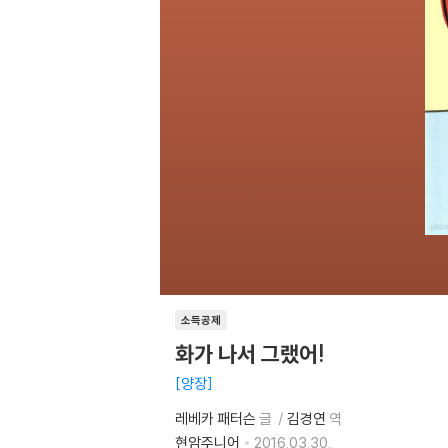
소득공제
화가 나서 그랬어!
양장
레베카 패터슨
글
김경연
역
현암주니어
2016.03.30.