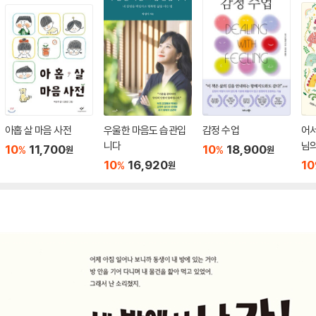
아홉 살 마음 사전
우울한 마음도 습관입
감정 수업
어서
니다
님의
10
11,700
10
18,900
%
%
원
원
10
16,920
10
%
원