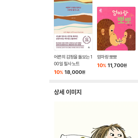
어른의 감정을 돌보는 1
엄마랑 뽀뽀
00일 필사 노트
10
11,700
%
원
10
18,000
%
원
상세 이미지