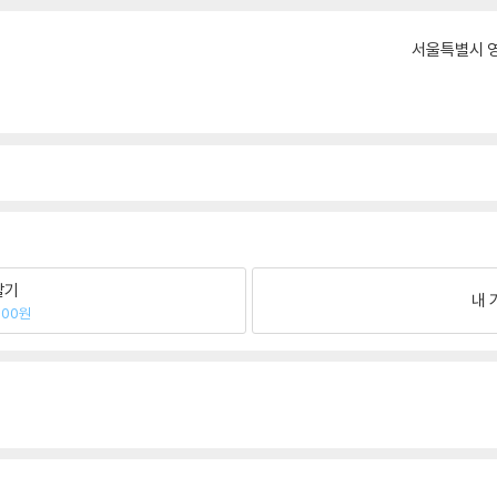
서울특별시 영
팔기
내 
600원