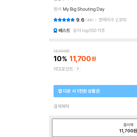
원서
My Big Shouting Day
9.6
판매지수
2,910
48
베스트
유아 top100 11주
13,000
원
10
11,700
YES포인트
앱 다운 시 1천원 상품권
결제혜택
종이책
11,700