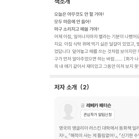
책소개
오늘은 아무것도 안 할 거야!
모두 마음에 안 들어!
마구 소리치고 떼쓸 거야!
어제 아침, 일어나자마자 벨라는 기분이 나빴어요
지요. 아침 식탁 위에 먹기 싫은 달걀이 있었고,
었답니다. 덮어놓고 떼를 쓰는 것처럼 보이지만 
구가 먼저 알아주었으면 하는 바람……. [화가 
꼭 내 얘기 같아서 재미있고 그동안 미처 보지 
저자 소개
2
글
레베카 패터슨
관심작가 알림신청
영국의 앵글리아 러스킨 대학에서 동화책 일러스
자!』, 『해적이 사는 게 틀림없어!』, 『신기한 