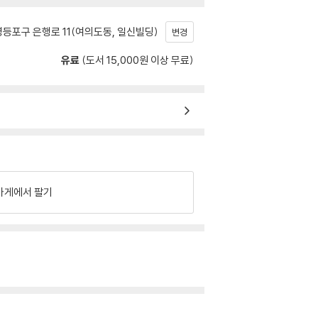
등포구 은행로 11(여의도동, 일신빌딩)
변경
유료
(도서 15,000원 이상 무료)
가게에서 팔기