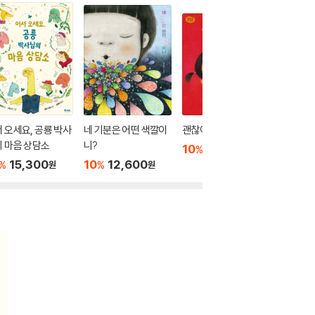
 오세요, 공룡 박사
네 기분은 어떤 색깔이
괜찮아
파도야 
 마음 상담소
니?
10
9,000
10
1
%
%
원
15,300
10
12,600
%
%
원
원