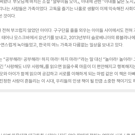
써왔다. 부모님께 바치는 소설 『알루미늄 오이』, 아내에 관한 『아내를 닮은 도시』
 생각나는 사람들은 가족이었다. 고독을 즐기는 나홀로 생활이 이제 익숙해진 사회
쓴 것이다.
 전혀 부끄럽지 않았던 아이다. 구구단을 줄줄 외우는 아이들 사이에서도 전혀 
서 태어나 모스크바에서 유년기를 보내고, 2013년부터 슬로베니아의 류블랴나에
연스럽게 녹아들었고, 한국의 여느 가족과 다름없는 일상을 보내고 있다.
 “공부해라! 공부해라! 하지 마라! 하지 마라!”라는 말 대신 “놀아라! 놀아라!
담긴 『사랑해도 너무 사랑해』를 읽으면 읽을수록 마음이 더 편안해지고 행복해지는
부모와 아이가 함께 읽으며 공감하고 서로를 이해하게 되는 마법 같은 이 책은 아
진정한 사랑이 흔들리는 이 시대, 우리들의 인생 책이 될 만큼 소중한 책이기도 