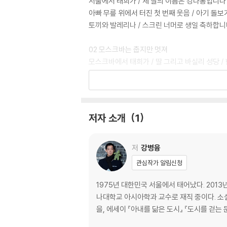
서울에서 태희가 / 제 딸의 이름은 강다롱입니다 /
아빠 무릎 위에서 터진 첫 번째 웃음 / 아기 돌보
토끼와 발레리나 / 스크린 너머로 생일 축하합니다
02 모스크바는 춥지만 멋져
모스크바에서 태희가 / 딸 그리고 바실리 성당 /
각하는 배의 의미 / 뽀뽀의 기술 / 휴지통을 뒤지
말로 바로 진짜 선물 / 화장실 좀 만들어 주세요 
03 다시 서울
저자 소개
1
다시 서울에서 태희가 / 할아버지의 행차 / 왕따의 
람 / 딸이라는 이름의 안경 / 사랑해도 너무 사랑해
저
강병융
04 작지만 아름다운 도시, 류블랴나
관심작가 알림신청
류블랴나에서 태희가 / 여름학교 / 키신이 누구? 
께 죽음 / BFF, 베스트 프렌드 포에버 / 수학 천
1975년 대한민국 서울에서 태어났다. 20
터를 타고 느끼는 바람 / 수영의 중요성 / 미니
나대학교 아시아학과 교수로 재직 중이다. 소설 
을, 에세이 『아내를 닮은 도시』 『도시를 걷는 
epilogue