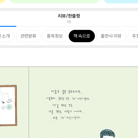
리뷰/한줄평
15
 소개
관련분류
품목정보
책 속으로
출판사 리뷰
추