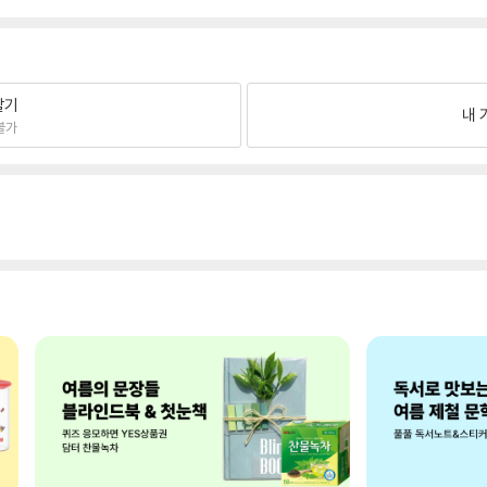
팔기
내 
불가