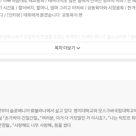
 아빠 마음대로 태교동화 / 태어나지도 않은 딸에게 전하는 엄마의 사과 / 콘 헤
기 시간표 / 할아버지, 할머니, 엄마 그리고 아저씨 / 공동육아와 시장골목 / 한
 / [인터뷰] 태희에게 묻겠습니다: 공동육아 편
 한글학교에서 유일하게 한글을 모르는 한국인 / 인생이 뭐냐고 물으신다면 / 썰
는 딸 / 아빠가 죽으면 어쩌지 / 엘리베이터에서는 밝힐 수 없는 ‘참’ 좋은 이유 
목차 더보기
/ 큰맘 먹고 간 아프리카 여행의 기억 / [인터뷰] 태희에게 묻겠습니다: 모스크바
추억 / 아무리 그래도 0점은 좀 / 2학년 2반 회장님 / 창피할 게 뭐 있어? / 정
 / 아빠(가 가장 많이 하는) 말 / 무겁지 않은 아령 / [인터뷰] 태희에게 묻겠
/ 장구치고, 징을 치고, 노래하고 / 달걀을 던지고 싶은 사람 / 이기적인 아빠 /
재의 등장 / 같이 뛰는 마라톤 / 비 오는 날 / 슬로베니아식 생일 축하 / 에곤 실레
13년부터 슬로베니아 류블랴나에서 살고 있다. 명지대학교와 모스크바국립대학교
언이니까 괜찮아 / 여행의 의미 / [인터뷰] 태희에게 묻겠습니다: 슬로베니아 학교
『손가락이 간질간질』 『여러분, 이거 다 거짓말인 거 아시죠?』 『나는 빅또르 최
문장들』 『사랑해도 너무 사랑해』 등을 썼다.