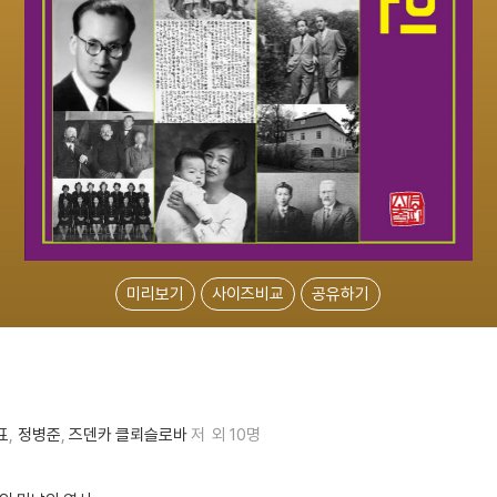
미리보기
사이즈비교
공유하기
표
정병준
즈덴카 클뢰슬로바
저
외 10명