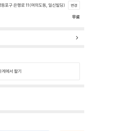
등포구 은행로 11(여의도동, 일신빌딩)
변경
무료
가게에서 팔기