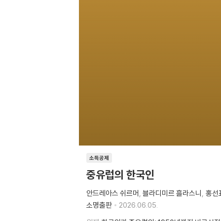
소득공제
중유럽의 한국인
안드레아스 쉬르머
블라디미르 흘라스니
홍선
소명출판
2026.06.05.