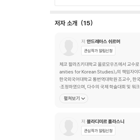
제7장도유호를 기억하며
제2부 | 한흥수의 중유럽
저자 소개
15
제8장모스크바 여행기
제9장비엔나 시기
저
안드레아스 쉬르머
제10장세계대전 속 중유럽의 한국인
관심작가 알림신청
제11장영상 속 한국인의 흔적
제12장해방 이후 흔적들
체코 팔라츠키대학교 올로모우츠에서 교수로 재직
제13장한흥수의 저작들
anities for Korean Studies
한국외국어대학교 통번역대학원 조교수, 한국문
제3부 | 냉전 속 두 명의 한국인
·조정하였으며, 다수의 국제 학술대회 및 워
펼쳐보기
제14장스파이? 혁명가?
제15장냉전기 중유럽의 한국인 의사
저·역자 소개
저
블라디미르 흘라스니
참고문헌
관심작가 알림신청