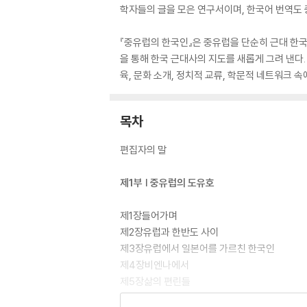
학자들의 글을 모은 연구서이며, 한국어 번역도
『중유럽의 한국인』은 중유럽을 단순히 근대 한국
을 통해 한국 근대사의 지도를 새롭게 그려 낸다.
육, 문화 소개, 정치적 교류, 학문적 네트워크
목차
편집자의 말
제1부 | 중유럽의 도유호
제1장들어가며
제2장유럽과 한반도 사이
제3장유럽에서 일본어를 가르친 한국인
제4장비엔나에서
제5장삶의 편린들
제6장비엔나에 보관된 한국인의 목소리