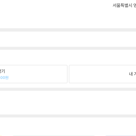
서울특별시 영
팔기
내 
000원