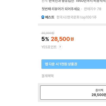
원제
한국인과 중유럽인: 1950년까지 비공식적
첫번째 리뷰어가 되어주세요
판매지수
78
베스트
한국사/한국문화 top100 1주
30,000
원
5
28,500
YES포인트
앱 다운 시 1천원 상품권
결제혜택
종이책
28,500