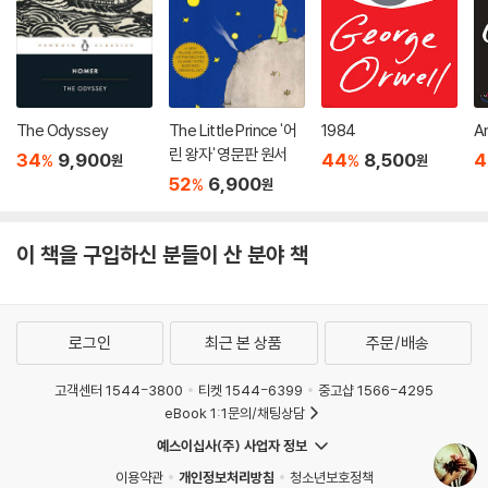
The Odyssey
The Little Prince '어
1984
A
린 왕자' 영문판 원서
34
9,900
44
8,500
4
%
%
원
원
52
6,900
%
원
이 책을 구입하신 분들이 산 분야 책
로그인
최근 본 상품
주문/배송
고객센터 1544-3800
티켓 1544-6399
중고샵 1566-4295
eBook 1:1문의/채팅상담
예스이십사(주) 사업자 정보
이용약관
개인정보처리방침
청소년보호정책