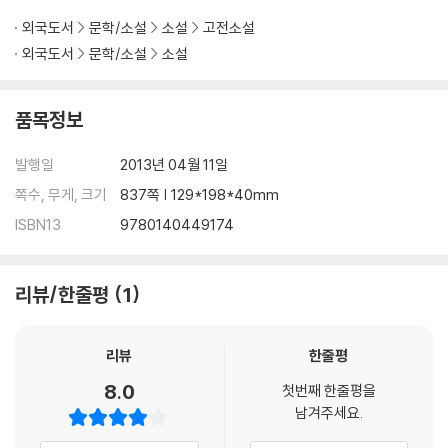
외국도서
문학/소설
소설
고전소설
외국도서
문학/소설
소설
품목정보
발행일
2013년 04월 11일
쪽수, 무게, 크기
837쪽 | 129*198*40mm
ISBN13
9780140449174
리뷰/한줄평
1
리뷰
한줄평
8.0
첫번째 한줄평을
남겨주세요.