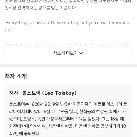
혼녀 안나의 간통과 가정 파탄이라는 통속적인 주제를 다루면서도 소설의
형식상 완벽하다는 평가를 받는 작품이다.
‘Everything is finished. I have nothing but you now. Remember
that’
Anna Karenina seems to have everything ? beauty, wealth, po
pularity and an adored son. But she feels that her life is empty
책소개 더보기
until the moment she encounters the impetuous officer Coun
t Vronsky. Their subsequent affair scandalizes society and fa
mily alike and soon brings jealously and bitterness in its wake.
저자 소개
Contrasting with this tale of love and self-destruction is the vi
vidly observed story of Levin, a man striving to find contentm
저자 : 톨스토이 (Leo Tolstoy)
ent and a meaning to his life ? and also a self-portrait of Tolst
oy himself.
톨스토이는 1828년 9월 9일 부유한 지주귀족의 아들로 야스나야 폴
랴나에서 태어났다. 9살 때 부모를 잃고, 친척들의 보살핌 속에서 자
This new translation has been acclaimed as the definitive vers
랐으며, 프랑스, 독일 가정교사로부터 교육을 받았다. 그는 16살 때
ion of Tolstoy’s masterpiece. It also contains an introduction b
카잔대학에 입학하여, 처음엔 어학을, 다음엔 법학을 공부하다가 18
y Richard Pevear and a preface by John Bayley.
47년에 중퇴했다.