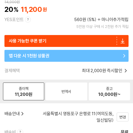
14,000
원
20
11,200
YES포인트
560원 (5%)
마니아추가적립
5만원 이상 구매 시 2천원 추가 적립
사용 가능한 쿠폰 받기
앱 다운 시 1천원 상품권
결제혜택
최대 2,000원 즉시할인
종이책
중고
번역서
11,200
원
10,000
원~
배송안내
서울특별시 영등포구 은행로 11(여의도동,
변경
일신빌딩)
배송비
무료