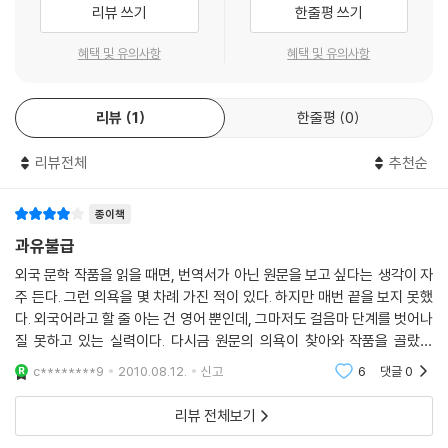
리뷰 쓰기
한줄평 쓰기
혜택 및 유의사항
혜택 및 유의사항
리뷰
1
한줄평
0
리뷰전체
추천순
종이책
과유불급
외국 문학 작품을 읽을 때면, 번역서가 아닌 원문을 보고 싶다는 생각이 자
주 든다. 그런 의욕을 몇 차례 가진 적이 있다. 하지만 매번 끝을 보지 못했
다. 외국어라고 할 줄 아는 건 영어 뿐인데, 그마저도 걸음마 단계를 벗어나
질 못하고 있는 실력이다. 다시금 원문의 의욕이 찾아와 작품을 골랐것
만 영어로 번역된 것이지 사실 원문은 아닌, 러시아 문학작품 [Anna Kar
c********9
2010.08.12.
신고
6
댓글
0
enina]를 집어
리뷰 전체보기