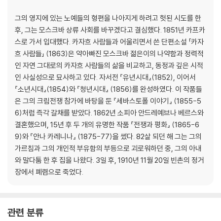
그의 영지에 있는 노예들의 형편을 나아지게 하려고 헛된 시도를 한
후, 그는 모스크바 상류 사회를 바꾸겠다고 결심했다. 1851년 카프카
스로 가서 입대했다. 카자흐 사람들과 어울리면서 쓴 단편소설 「카자
흐 사람들」 (1863)은 약아빠진 모스크바 젊은이의 나약함과 정력적
인 자연 그대로의 카자흐 사람들의 삶을 비교하고, 동정과 깊은 시적
인 사실성으로 묘사하고 있다. 자서전 『유년시대』(1852), 이어서
『소년시대』(1854)와 『청년시대』 (1856)를 완성하였다. 이 작품들
은 그의 크림전쟁 참가에 바탕을 둔 『세바스토폴 이야기』 (1855-5
6)처럼 즉각 갈채를 받았다. 1862년 소피아 안드레예브나 베르스와
결혼했으며, 15년 후 두 개의 유명한 작품 『전쟁과 평화』 (1865-6
9)와 『안나 카레니나』 (1875-77)을 썼다. 82살 되던 해 그는 그의
가르침과 그의 개인적 부유함의 부등으로 괴로워하던 중, 그의 아내
와 말다툼 한 후 집을 나왔다. 3일 후, 1910년 11월 20일 빈촌의 정거
장에서 폐렴으로 죽었다.
관련 분류