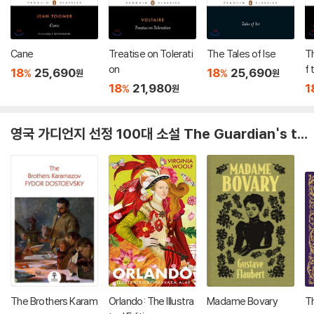
Cane
Treatise on Tolerati
The Tales of Ise
T
on
f 
18
25,690
18
25,690
%
%
원
원
n
18
21,980
1
%
원
S
n
영국 가디언지 선정 100대 소설 The Guardian's the 100 greatest literature ever published in English (2026)
The Brothers Karam
Orlando: The Illustra
Madame Bovary
T