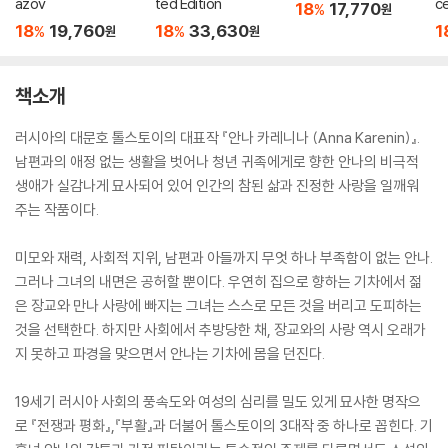
azov
ted Edition
c
18
17,770
%
원
18
19,760
18
33,630
1
%
%
원
원
책소개
러시아의 대문호 톨스토이의 대표작 『안나 카레니나 (Anna Karenin)』.
남편과의 애정 없는 생활을 벗어나 청년 귀족에게로 향한 안나의 비극적
생애가 실감나게 묘사되어 있어 인간의 참된 삶과 진정한 사랑을 일깨워
주는 작품이다.
미모와 재력, 사회적 지위, 남편과 아들까지 무엇 하나 부족함이 없는 안나.
그러나 그녀의 내면은 공허할 뿐이다. 우연히 집으로 향하는 기차에서 젊
은 장교와 만나 사랑에 빠지는 그녀는 스스로 모든 것을 버리고 도피하는
것을 선택한다. 하지만 사회에서 추방당한 채, 장교와의 사랑 역시 오래가
지 못하고 파경을 맞으면서 안나는 기차에 몸을 던진다.
19세기 러시아 사회의 풍속도와 여성의 심리를 밀도 있게 묘사한 명작으
로 『전쟁과 평화』,『부활』과 더불어 톨스토이의 3대작 중 하나로 꼽힌다. 기