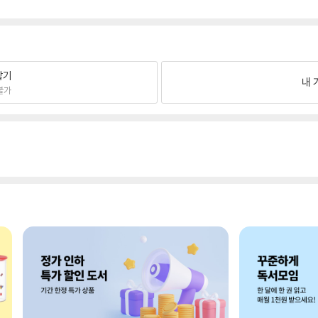
팔기
내 
불가