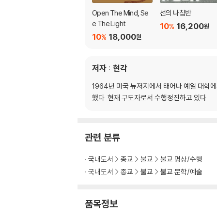
Open The Mind, Se
선의 나침반
e The Light
10
16,200
%
원
10
18,000
%
원
저자 : 현각
1964년 미국 뉴저지에서 태어나 예일 대학
했다. 현재 구도자로서 수행정진하고 있다.
관련 분류
국내도서
종교
불교
불교 명상/수행
국내도서
종교
불교
불교 문학/예술
품목정보