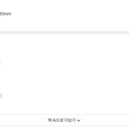
*30mm
늘
것.
책 속으로 더보기