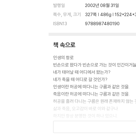
발행일
2002년 08월 31일
쪽수, 무게, 크기
327쪽 | 486g | 152*224
ISBN13
9788987480190
책 속으로
인생의 항로
빈손으로 왔다가 빈손으로 가는 것이 인간이거
네가 태어날 때 어디에서 왔는가?
네가 죽을 때 어디로 갈 것인가?
인생이란 허공에 떠다니는 구름과 같은 것을.
죽음이란 허공에 떠다니는 구름과 같은 것을.
허공을 흘러 다니는 구름은 원래 존재하지 않는 
삶과 죽음, 오고감이 바로 이와 같구나.
하지만 항상 분명한 것이 하나 있으니.
삶과 죽음을 초월하고 순수하고 청정한 것.
순수하고 청정한 그 하나는 무엇인가?