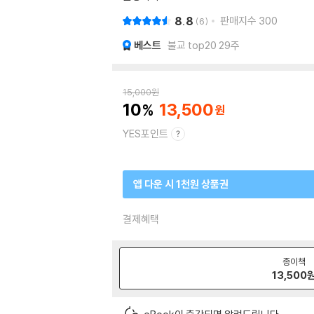
8.8
판매지수
300
6
베스트
불교 top20 29주
15,000
원
10
13,500
YES포인트
앱 다운 시 1천원 상품권
결제혜택
종이책
13,500