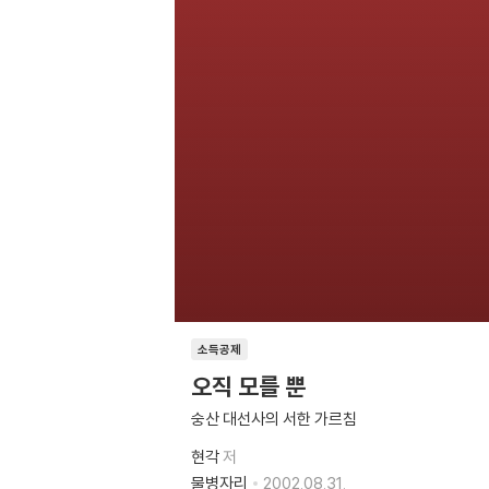
소득공제
오직 모를 뿐
숭산 대선사의 서한 가르침
현각
저
물병자리
2002.08.31.