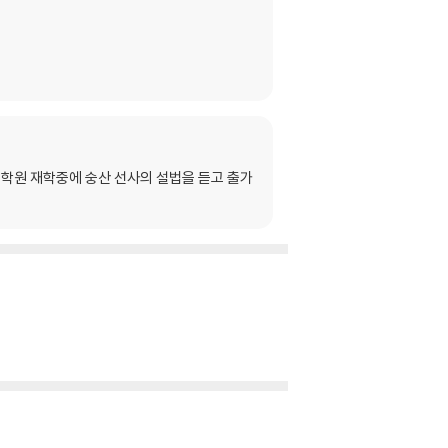
대학원 재학중에 숭산 선사의 설법을 듣고 출가