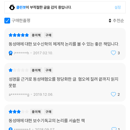
음을 전하고, 잃어버린 자들을 사랑하며, 상처받은 자들을 포용하고, 예수
클린봇
이 부적절한 글을 감지 중입니다.
설정
님과 그분의 말씀을 더욱 굳게 옹호할 준비를 갖추게 될 것이다.”
_러셀 무어(『왜 우리는 유혹을 이길 수 없는가』의 저자)
구매한줄평
추천순
“이 책은 교회에 참으로 놀라운 선물이 아닐 수 없다. 이 책은 철저한 연구
종이책
구매
를 기반으로 하며, 읽기 쉬운 문장과 복음 중심의 내용을 갖추고 있다. 이
동성애에 대한 보수신학의 체계적 논리를 볼 수 있는 좋은 책입니다.
주제에 관한 한 가히 독보적인 책이라 할 수 있다.” _J. D. 그리어(『지저스
i******h
2017.02.10.
3
컨티뉴드』의 저자)
“최근 동성애에 관하여 다각적인 주제로 열띤 논쟁이 벌어지고 있다. 그 가
종이책
구매
운데 신중한 사고를 바탕으로 반드시 언급해야 할 가장 중요한 요소가 바
성경을 근거로 동성애혐오를 정당화한 글. 혐오에 질려 끝까지 읽지
로 동성애에 관한 성경의 가르침이다. 저자는 늘 그러하듯 분명하고도 명
못함.
확한 어조로 이러한 필요를 충족시킨다.” _D. A. 카슨(트리니티 에반젤리
a********g
2019.12.06.
2
컬 신학교 신약학 연구 교수)
종이책
구매
동성애에 대한 보수기독교의 논리를 서술한 책
s******4
2018.09.07.
1