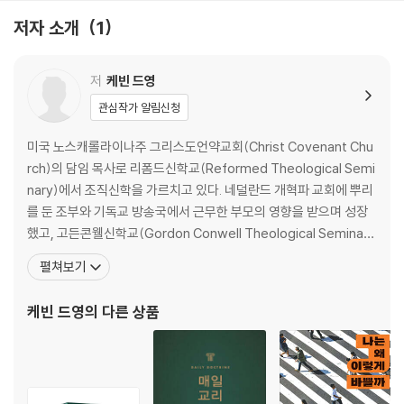
7 “그런 종류의 동성애와는 다르다”
저자 소개
1
8 “폭식과 이혼은 어떤가?”
9 “교회는 상심한 사람들을 위한 안식처가 되어야 한다”
10 “당신의 생각은 시대착오적이다”
저
케빈 드영
11 “공정하지 못하다”
관심작가 알림신청
12 “내가 섬기는 하나님은 사랑의 하나님이시다”
미국 노스캐롤라이나주 그리스도언약교회(Christ Covenant Chu
맺음말 진리와 은혜 안에서 하나님과 함께,
rch)의 담임 목사로 리폼드신학교(Reformed Theological Semi
그리고 이웃과 함께 걷다
nary)에서 조직신학을 가르치고 있다. 네덜란드 개혁파 교회에 뿌리
를 둔 조부와 기독교 방송국에서 근무한 부모의 영향을 받으며 성장
부록Ⅰ
했고, 고든콘웰신학교(Gordon Conwell Theological Seminar
1 동성 간의 결혼은 가능한가?
y)와 레스터대학(University of Leicester)을 졸업한 뒤 아이오와
펼쳐보기
2 동성 간에 느끼는 매력: 세 가지 요소
주, 미시간주 등지에서 여러 교회를 섬겼다. 미국 전역의 교회, 콘퍼
3 교회와 동성애: 열 가지 서약
런스, 대학 등에 강사로 초청받을 뿐 아니라 저술가로서도 활발하
케빈 드영
의 다른 상품
부록 Ⅱ 스터디 가이드
부록 Ⅲ 더 깊은 연구를 위한 참고 문헌
성구 색인