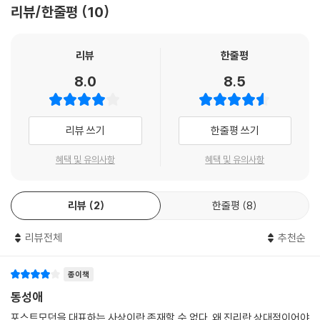
리뷰/한줄평
10
“그렇다면 동성애는 뉘우치고 돌이켜 용서받아야 하는 죄일까? 아니면 동
성 간의 성적 결합일지라도, 상황이 적절하고 서로 깊이 헌신하기만 한다
면 엄숙히 축하해 줄 만한 가치를 지닌 복으로 간주해야 하는 것일까?”(책
리뷰
한줄평
17쪽)
8.0
8.5
케빈 드영은 『성경이 동성애에 답하다』를 통해 그리스도인이 이 질문에 답
하도록 돕는다. 이 책은 성경이 결혼과 성에 대해 말하는 더 큰 맥락 가운데
리뷰 쓰기
한줄평 쓰기
서 성경의 관점으로 동성애 문제에 대답한다. 머리말에서는 바로 성경 전
체가 가장 중요하게 말하는 것이 무엇인가를 제시한다. 1부는 구체적으로
혜택 및 유의사항
혜택 및 유의사항
동성애와 관련된 성경의 내용들을 검토한다. 1장은 성과 결혼의 목적에 대
해 말한다. 2장은 소돔과 고모라의 멸망과 동성애의 관계를 다룬다. 3장과
리뷰
2
한줄평
8
4장은 각각 레위기와 로마서에서 동성애에 관해 가르치는 본문을 해설한
다. 5장은 사도 바울이 고린도전서와 디모데전서에서 동성애에 관해 가르
리뷰전체
추천순
치면서 사용한 핵심적인 두 단어를 분석한다. 이상의 논의를 토대로 성경
이 동성애를 죄로 단죄한다는 사실을 분명히 밝힌다.
종이책
2부는 이러한 성경적 관점을 토대로 하여 실제로 동성애에 관한 다양한 질
동성애
문들에 답변한다. “성경은 동성애를 언급한 적이 없다”(6장), “그런 종류
포스트모던을 대표하는 사상이란 존재할 수 없다. 왜 진리란 상대적이어야