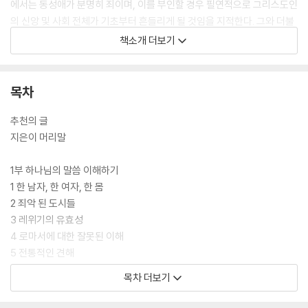
에서는 동성애가 분명히 죄이며, 이를 부인할 경우 필연적으로 그리스도인
의 신앙 및 사회 전체가 기초부터 흔들리게 될 것임을 지적한다. 그와 더불
어 그리스도인이 동성애라는 문제를 다룰 때는 다른 어떤 것보다 성경이
책소개 더보기
말하는 구원의 진리에 확고하게 서 있어야 함을 권면한다.
목차
추천의 글
지은이 머리말
1부 하나님의 말씀 이해하기
1 한 남자, 한 여자, 한 몸
2 죄악 된 도시들
3 레위기의 유효성
4 로마서에 대한 잘못된 이해
5 전통적인 견해
목차 더보기
2부 반론과 답변
6 “성경은 동성애를 언급한 적이 없다”