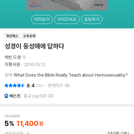
미리보기
사이즈비교
공유하기
청년패스
소득공제
성경이 동성애에 답하다
케빈 드영
저
지평서원
2016.05.12.
원제
What Does the Bible Really Teach about Homosexuality?
8.4
판매지수
36
10
베스트
종교 top100 3주
12,000
원
5
11,400
YES포인트
240원 (2%)