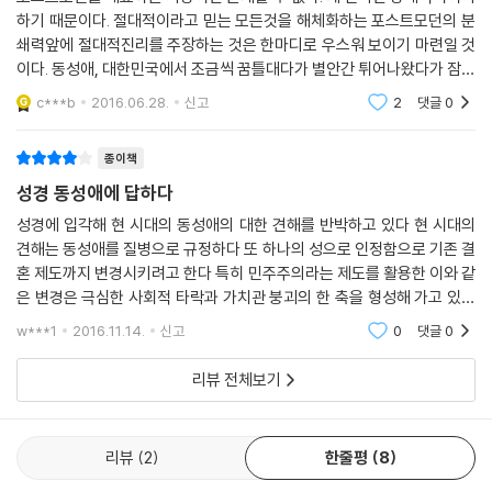
의 동성애와는 다르다”(7장), “폭식과 이혼은 어떤가”(8장), “교회는 상
하기 때문이다. 절대적이라고 믿는 모든것을 해체화하는 포스트모던의 분
심한 사람들을 위한 안식처가 되어야 한다”(9장), “당신의 생각은 시대착
쇄력앞에 절대적진리를 주장하는 것은 한마디로 우스워 보이기 마련일 것
오적이다”(10장), “공정하지 못하다”(11장), “내가 섬기는 하나님은 사랑
이다. 동성애, 대한민국에서 조금씩 꿈틀대다가 별안간 튀어나왔다가 잠시
의 하나님이시다”(12장)라는 대표적인 일곱 가지 관점들이 간과하고 있거
숨을 죽이고 조용하다 싶으면 또 다시 고개를 들이미는 사회적인 이슈를
c***b
2016.06.28.
신고
2
댓글
0
나 잘못 주장하는 부분들을 간결하면서도 명확하게 지적하면서, 성경이 동
끌어 당기는 주제.
성애에 대해 말하는 내용들이 현실적으로도 적법한 것임을 논증한다. 결론
종이책
에서는 동성애가 분명히 죄이며, 이를 부인할 경우 필연적으로 그리스도인
성경 동성애에 답하다
의 신앙 및 사회 전체가 기초부터 흔들리게 될 것임을 지적한다. 그와 더불
어 그리스도인이 동성애라는 문제를 다룰 때는 다른 어떤 것보다 성경이
성경에 입각해 현 시대의 동성애의 대한 견해를 반박하고 있다 현 시대의
말하는 구원의 진리에 확고하게 서 있어야 함을 권면한다.
견해는 동성애를 질병으로 규정하다 또 하나의 성으로 인정함으로 기존 결
혼 제도까지 변경시키려고 한다 특히 민주주의라는 제도를 활용한 이와 같
은 변경은 극심한 사회적 타락과 가치관 붕괴의 한 축을 형성해 가고 있다
이처럼 『성경이 동성애에 답하다』는 그리스도인이 동성애를 생각할 때 알
더부러 기독교인이라 자처하는 그룹에서도 주 예수 그리스도의 십자가 대
아야 할 핵심적인 내용들을 간결하고 명확하게 제시한다. 그리스도인은 이
w***1
2016.11.14.
신고
0
댓글
0
속 사역에서 보여
러한 문제 앞에서 성경의 진리에 집중해야 한다. 바로 이 책이 그 답을 들려
줄 것이다.
리뷰 전체보기
추천의 글
리뷰
2
한줄평
8
“그리스도인이라면 누구나 이 책을 읽어야 한다. 이 책을 다 읽고 나면, 복