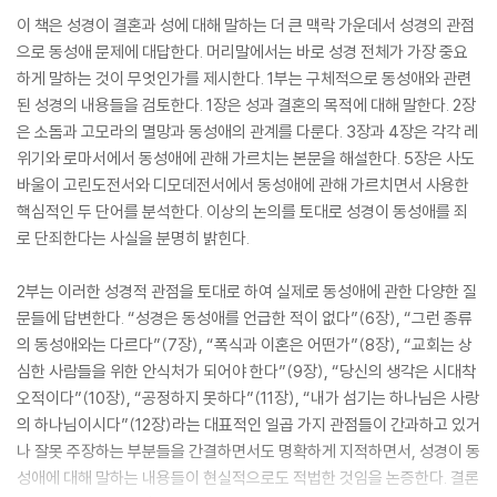
이 책은 성경이 결혼과 성에 대해 말하는 더 큰 맥락 가운데서 성경의 관점
으로 동성애 문제에 대답한다. 머리말에서는 바로 성경 전체가 가장 중요
하게 말하는 것이 무엇인가를 제시한다. 1부는 구체적으로 동성애와 관련
된 성경의 내용들을 검토한다. 1장은 성과 결혼의 목적에 대해 말한다. 2장
은 소돔과 고모라의 멸망과 동성애의 관계를 다룬다. 3장과 4장은 각각 레
위기와 로마서에서 동성애에 관해 가르치는 본문을 해설한다. 5장은 사도
바울이 고린도전서와 디모데전서에서 동성애에 관해 가르치면서 사용한
핵심적인 두 단어를 분석한다. 이상의 논의를 토대로 성경이 동성애를 죄
로 단죄한다는 사실을 분명히 밝힌다.
2부는 이러한 성경적 관점을 토대로 하여 실제로 동성애에 관한 다양한 질
문들에 답변한다. “성경은 동성애를 언급한 적이 없다”(6장), “그런 종류
의 동성애와는 다르다”(7장), “폭식과 이혼은 어떤가”(8장), “교회는 상
심한 사람들을 위한 안식처가 되어야 한다”(9장), “당신의 생각은 시대착
오적이다”(10장), “공정하지 못하다”(11장), “내가 섬기는 하나님은 사랑
의 하나님이시다”(12장)라는 대표적인 일곱 가지 관점들이 간과하고 있거
나 잘못 주장하는 부분들을 간결하면서도 명확하게 지적하면서, 성경이 동
성애에 대해 말하는 내용들이 현실적으로도 적법한 것임을 논증한다. 결론