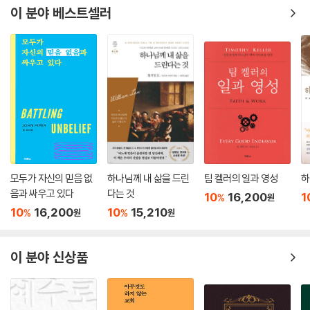
이 분야 베스트셀러
모두가 자신의 믿음 없
하나님께 내 삶을 드린
팀 켈러의 일과 영성
하
음과 싸우고 있다
다는 것
10
16,200
1
%
원
10
16,200
10
15,210
%
%
원
원
이 분야 신상품