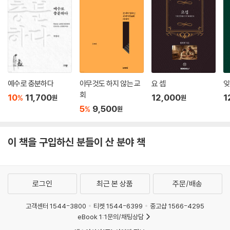
예수로 충분하다
아무것도 하지 않는 교
요 셉
잊
회
10
11,700
12,000
1
%
원
원
5
9,500
%
원
이 책을 구입하신 분들이 산 분야 책
로그인
최근 본 상품
주문/배송
고객센터 1544-3800
티켓 1544-6399
중고샵 1566-4295
eBook 1:1문의/채팅상담