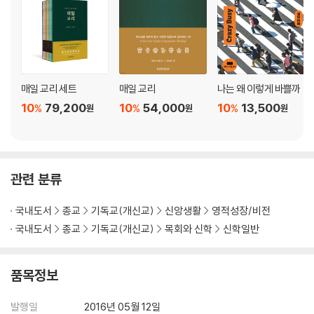
매일 교리 세트
매일 교리
나는 왜 이렇게 바쁠까
10
79,200
10
54,000
10
13,500
%
%
%
원
원
원
관련 분류
국내도서
종교
기독교(개신교)
신앙생활
영적성장/비전
국내도서
종교
기독교(개신교)
목회와 신학
신학일반
품목정보
발행일
2016년 05월 12일