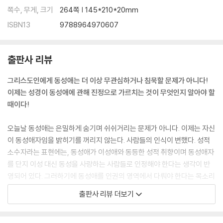
쪽수, 무게, 크기
264쪽 | 145*210*20mm
ISBN13
9788964970607
출판사 리뷰
그리스도인에게 동성애는 더 이상 무관심하거나 침묵할 문제가 아니다!
이제는 성경이 동성애에 관해 진정으로 가르치는 것이 무엇인지 알아야 할
때이다!
오늘날 동성애는 은밀하게 숨기며 쉬쉬거리는 문제가 아니다. 이제는 자신
이 동성애자임을 밝히기를 꺼리지 않는다. 사람들의 인식이 변했다. 성적
소수자라는 표현에는, 동성애가 이성애와 동등한 성적 취향이며 동성애자
를 단지 이성 대신 동성을 사랑하는 사람들로 인정해야 한다는 생각이 반
영되어 있다. 그러하기에 동성애를 인권의 영역에서 다뤄야 한다는 목소리
가 높아지고 있다. 이와 함께 법 제도도 변해 가고 있다. 동성애는 한 개인
출판사 리뷰 더보기
과 가정과 이웃의 경계를 넘어 사회와 국가가 관여해야 할 문제로 부각되
고 있다.