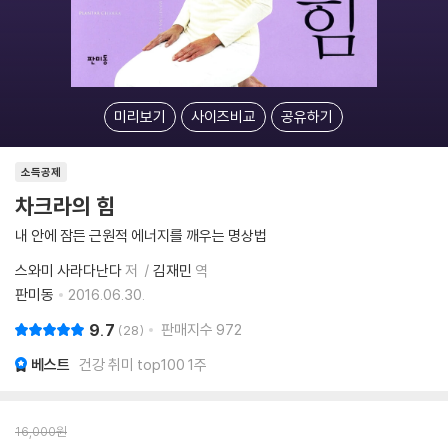
미리보기
사이즈비교
공유하기
소득공제
차크라의 힘
내 안에 잠든 근원적 에너지를 깨우는 명상법
스와미 사라다난다
저
김재민
역
판미동
2016.06.30.
9.7
판매지수
972
28
베스트
건강 취미 top100 1주
16,000
원