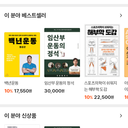
이 분야 베스트셀러
백년운동
임산부 운동의 정석
스포츠의학이 쉬워지
아
는 해부학 도감
이
10
17,550
30,000
%
원
원
10
22,500
1
%
원
이 분야 신상품