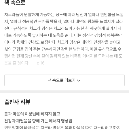
책 속으로
인후 차크라 자각하여 깨우기
공(空) 요소 : 공간
차크라들이 원활하게 기능하는 정도에 따라 당신이 얼마나 편안함을 느낄
침묵 관찰하기
지, 얼마나 성공적인 관계를 맺을지, 얼마나 내면의 평화를 느낄지가 달라
호박벌 호흡하기
진다. 규칙적인 차크라 명상은 차크라들이 가능한 한 깨끗하게 열려서 제
옴 명상
대로 기능하도록 유지하는 데 도움을 준다. 이는 정신적·감정적 행복뿐만
비슛다 에너지와 함께하기
아니라 육체의 건강도 보장한다. 차크라 명상은 내면의 안정감을 높이고
비슛다 에너지를 위한 요가 아사나
삶의 균형을 잡아 주는 단순하지만 강력한 방법이다. 매일 규칙적으로 수
거북 차크라
행하면 현재 당신 속에 깊이 감춰져 있는 비축된 에너지를 드러내는 데 도
움을 줄 것이다. --- p.16
CHAPTER 6
아즈나(미간) 차크라
두 개 또는 더 많은 길들이 교차하는 에너지 교차로에 차크라들이 형성된
아즈나 차크라 이해하기
책 속으로 더보기
다. 그러므로 일곱 개의 주요 교차점이 일곱 개의 주요 차크라가 위치한 곳
미간 차크라 자각하여 깨우기
이다. 반면 덜 바쁜 교차로들이 부차적인 차크라들을 형성한다. 에너지 고
마음 가라앉히기
속도로에 교통체증이 없을 때 차량들(프라나)은 자유롭게 여행할 수 있다.
촛불 응시하기
출판사 리뷰
그러나 합쳐지는 길이 더 많을수록 교통체증, 즉 에너지 장애가 있을 가능
아즈나 에너지와 함께하기
성이 높아진다. 차크라 명상법을 수행하면 교차로들의 장애물을 청소해서,
몸과 마음의 이분법에 빠지지 않고
아즈나 에너지를 위한 요가 아사나
차량들이 에너지 고속도로를 따라서 끊김없이 원활하게 다닐 수 있다. ---
건강과 깨달음을 향해 가는 에너지 명상법
소마 차크라
p.34
인도철학에 바탕을 둔 차크라 명상은 몸과 마음을 따로 다스리려고 하지