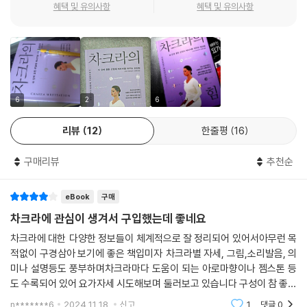
혜택 및 유의사항
혜택 및 유의사항
가득 차 있다는 것과 그만큼 소중하다는 점을 깨우치게 된다.
--- p.122
6
2
6
리뷰
12
한줄평
16
구매리뷰
추천순
eBook
구매
차크라에 관심이 생겨서 구입했는데 좋네요
차크라에 대한 다양한 정보들이 체계적으로 잘 정리되어 있어서아무런 목
적없이 구경삼아 보기에 좋은 책입미자 차크라별 자세, 그림,소리발음, 의
미나 설명등도 풍부하며차크라마다 도움이 되는 아로마향이나 젬스톤 등
도 수록되어 있어 요가자세 시도해보며 둘러보고 있습니다 구성이 참 좋습
니다
n*******6
2024.11.18.
신고
1
댓글
0