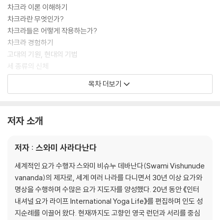
차크라 이론 이해하기
차크라란 무엇인가?
차크라들은 어떻게 작용하는가?
차크라 경험하기
고대의 기원, 현대의 기법
세 종류의 신체
프라나와 나디
목차 더보기
준비 단계의 호흡
쿤달리니 에너지 깨우기
저자 소개
CHAPTER 1
물라다라(뿌리) 차크라
저자 : 스와미 사라다난다
물라다라 차크라 이해하기
뿌리 차크라 자각하여 끼우기
세계적인 요가 수행자 스와미 비슈누 데바난다(Swami Vishunude
지(地) 요소 : 흙
vananda)의 제자로, 세계 여러 나라를 다니면서 30년 이상 요가와
두려움 극복하기
명상을 수행하며 수많은 요가 지도자를 양성했다. 20년 동안 《인터
나디 정화하기
내셔널 요가 라이프 International Yoga Life》를 편집하며 인도 성
물라다라 에너지와 함께하기
지순례를 이끌어 왔다. 현재까지도 고향인 영국 런던과 서리를 중심
물라다라 에너지를 위한 요가 아사나