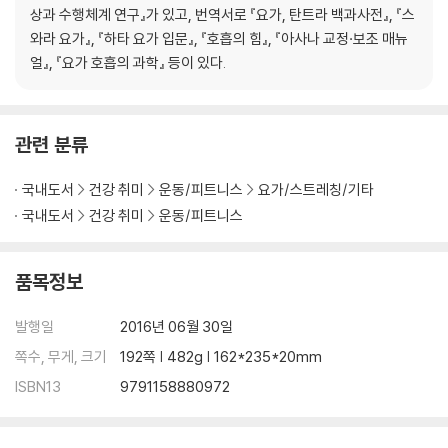
변화의 힘이 있는 먹기
상과 수행체계 연구』가 있고, 번역서로 『요가, 탄트라 백과사전』, 『스
회전하여 고요해지기
와라 요가』, 『하타 요가 입문』, 『호흡의 힘』, 『아사나 교정·보조 매뉴
마니푸라 에너지와 함께하기
얼』, 『요가 호흡의 과학』 등이 있다.
마니푸라 에너지를 위한 요가 아사나
CHAPTER 4
관련 분류
아나하타(심장) 차크라
아나하타 차크라 이해하기
국내도서
건강 취미
운동/피트니스
요가/스트레칭/기타
심장 차크라 자각하여 깨우기
국내도서
건강 취미
운동/피트니스
풍(風) 요소 : 바람
깊은 슬픔 해결하기
마음 열기
품목정보
아나하타 에너지와 함께하기
아나하타 에너지를 위한 요가 아사나
발행일
2016년 06월 30일
손바닥 차크라
쪽수, 무게, 크기
192쪽 | 482g | 162*235*20mm
ISBN13
9791158880972
CHAPTER5
비슛다(인후) 차크라
비슛다 차크라 이해하기