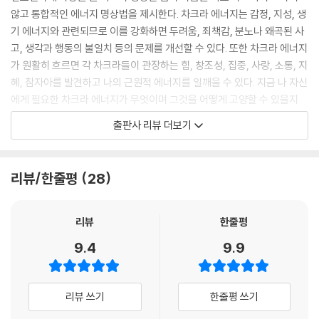
않고 통합적인 에너지 명상법을 제시한다. 차크라 에너지는 감정, 지성, 생
CHAPTER 7
뿌리 차크라로도 알려져 있는 물라다라 차크라는 척주의 맨 아래에 위치해
기 에너지와 관련되므로 이를 강화하면 두려움, 죄책감, 분노나 왜곡된 사
사하스라라(정수리) 차크라
있다. 산스크리트로 물라다라(Muladhara)는 ‘근본 토대’를 뜻한다. 이 차
고, 생각과 행동의 불일치 등의 문제를 개선할 수 있다. 또한 차크라 에너지
사하스라라 차크라 이해하기
크라는 에너지의 토대로서 자신의 두 발로 서서 삶의 길을 찾고 정착할 수
가 원활히 흐르면 각 차크라들이 관장하는 힘, 창조성, 집중, 사랑, 소통, 지
요소들 용해하기
있게 도와줄 뿐만 아니라 자신을 육체적·영적으로 양육시켜 준다. --- p.4
혜, 참자아를 발견하고 나의 근원적 에너지를 일깨울 수 있다. 지금 나 자신
연꽃 속의 보석
3
에게 필요한 차크라 에너지가 무엇이며 그것을 어떻게 고양할 수 있을지
우주적인 잠
알아보는 것은 지난 과거의 상처를 치유하고 긍정적인 인생을 시작하는 첫
빛 자각하기
출판사 리뷰 더보기
모든 차크라가 연꽃으로 상징되지만, 스와디스타나 차크라는 특히 더 긴밀
걸음이다.
사하스라라 에너지와 함께하기
한 관련이 있다. 원래 연꽃은 수생식물이므로 스와디스타나 차크라의 ‘수
사하스라라 에너지를 위한 요가 아사나
(水) 요소’에서 활짝 자란다. 진흙에 뿌리내리고 있지만 이 꽃은 결코 진흙
이를 통해 몸과 마음, 감정과 이성을 고루 조화시키면 자연스럽게 건강과
용어 풀이
리뷰/한줄평
28
에 더럽혀지지 않는다. 자생지는 물이지만 결코 젖지 않는다. 연꽃의 본성
내면의 평화, 부족함 없는 대인관계와 이루고자 하는 꿈을 이루는 데 성공
은 흐르는 액체지만, 빛을 향해 위로 자라나려는 결의는 비길 데 없이 견고
적인 기반을 마련할 수 있을 것이다. 이 책은 요가와 명상을 수련해오던 사
하다. 그래서 진흙으로부터 세상에서 가장 아름다운 꽃이 피어난다. --- p.
람들은 물론, 삶에서 벌어지는 다양한 문제들을 근본적인 차원에서 정비하
리뷰
한줄평
72
고 싶은 사람, 감정을 잘 다스리거나 몸과 마음의 균형을 잡고 싶은 사람,
9.4
9.9
자기 자신에 대해 깊이 있게 알고 싶은 사람들에게 똑똑하고 신비로운 길
인후 차크라와 관련이 있는 감각은 청각(‘공 요소’는 소리와 진동의 매개
잡이가 되어 줄 것이다.
물)이다. 인후 차크라의 장애물을 제거하면 다른 사람들에게 더 귀 기울이
리뷰 쓰기
한줄평 쓰기
게 되고 공감하는 힘이 발달할 뿐 아니라 자신의 마음에 관심을 두고 침묵
속에서 시간을 보낼 수도 있게 된다. 이 차크라와 함께하면, 침묵은 의미로