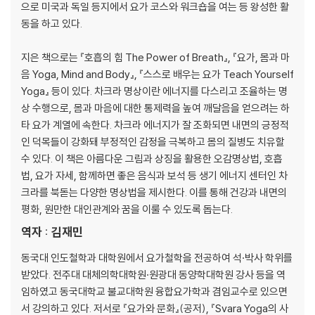
으로 미국과 독일 등지에서 요가 코스와 워크숍을 여는 등 왕성한 활
발바닥 차크라
동을 하고 있다.
CHAPTER 2
지은 책으로는 『호흡의 힘 The Power of Breath』, 『요가, 몸과 마
스와디스타나(천골) 차크라
음 Yoga, Mind and Body』, 『스스로 배우는 요가 Teach Yourself
스와디스타나 차크라 이해하기
Yoga』 등이 있다. 차크라 명상이란 에너지를 다스리고 조율하는 명
천골 차크라 자각하여 깨우기
상 수행으로, 몸과 마음에 대한 통제력을 높여 깨달음을 얻으려는 하
수(水) 요소 : 물
타 요가 계열에 속한다. 차크라 에너지가 잘 조화되면 내면의 긍정적
죄책감 넘어서기
인 덕목들이 강화돼 부정적인 감정을 극복하고 몸의 질병도 치유할
흐름을 따라서 가는 법
수 있다. 이 책은 아름다운 그림과 상징을 활용한 오감명상법, 호흡
스와디스타나 에너지와 함께하기
법, 요가 자세, 함께하면 좋은 음식과 보석 등 생기 에너지 센터인 차
스와디스타나 에너지를 위한 요가 아사나
크라를 북돋는 다양한 명상법을 제시한다. 이를 통해 건강과 내면의
평화, 원만한 대인관계와 꿈을 이룰 수 있도록 돕는다.
CHAPTER 3
역자 : 김재민
마니푸라(태양신경총) 차크라
마니푸라 차크라 이해하기
동국대 인도철학과 대학원에서 요가철학을 전공하여 석·박사 학위를
태양신경총 차크라 자각하여 깨우기
받았다. 전주대 대체의학대학원·원광대 동양학대학원 강사 등을 역
화(火) 요소 : 불
임하였고 동국대학교 불교대학원 융합요가학과 겸임교수로 있으면
분노 가라앉히기
서 강의하고 있다. 저서로 『요가와 문화』(공저), 『Svara Yoga의 사