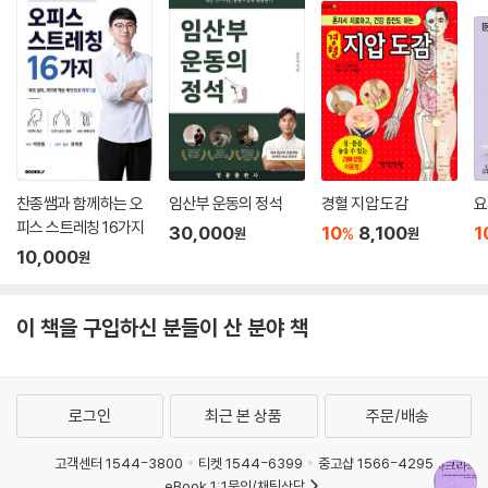
찬종쌤과 함께하는 오
임산부 운동의 정석
경혈 지압 도감
요
피스 스트레칭 16가지
30,000
10
8,100
1
%
원
원
10,000
원
이 책을 구입하신 분들이 산 분야 책
로그인
최근 본 상품
주문/배송
고객센터 1544-3800
티켓 1544-6399
중고샵 1566-4295
eBook 1:1문의/채팅상담