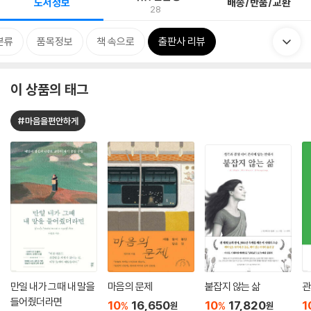
도서정보
배송/반품/교환
28
분류
품목정보
책 속으로
출판사 리뷰
이 상품의 태그
#마음을편안하게
만일 내가 그때 내 말을
마음의 문제
붙잡지 않는 삶
관
들어줬더라면
10
16,650
10
17,820
1
%
%
원
원