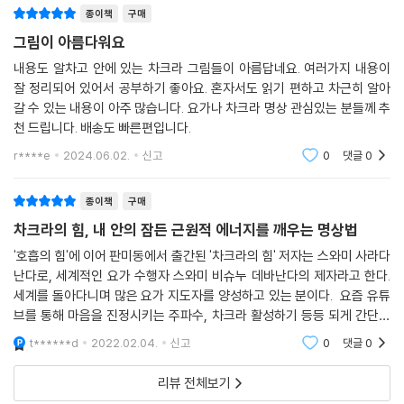
종이책
구매
그림이 아름다워요
내용도 알차고 안에 있는 차크라 그림들이 아름답네요. 여러가지 내용이
잘 정리되어 있어서 공부하기 좋아요. 혼자서도 읽기 편하고 차근히 알아
갈 수 있는 내용이 아주 많습니다. 요가나 차크라 명상 관심있는 분들께 추
천 드립니다. 배송도 빠른편입니다.
r****e
2024.06.02.
신고
0
댓글
0
종이책
구매
차크라의 힘, 내 안의 잠든 근원적 에너지를 깨우는 명상법
'호흡의 힘'에 이어 판미동에서 출간된 '차크라의 힘' 저자는 스와미 사라다
난다로, 세계적인 요가 수행자 스와미 비슈누 데바난다의 제자라고 한다.
세계를 돌아다니며 많은 요가 지도자를 양성하고 있는 분이다. 요즘 유튜
브를 통해 마음을 진정시키는 주파수, 차크라 활성하기 등등 되게 간단한
음악을 듣곤 하는데, 도대체 '차크라'가 뭐길래? 궁금해서 이 책을 구입하
t******d
2022.02.04.
신고
0
댓글
0
게 되었다.
리뷰 전체보기