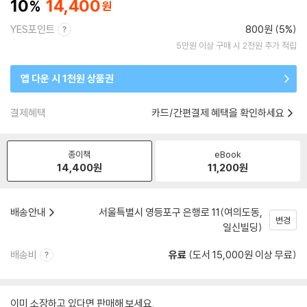
10
14,400
YES포인트
800원 (5%)
5만원 이상 구매 시 2천원 추가 적립
앱 다운 시 1천원 상품권
결제혜택
카드/간편결제 혜택을 확인하세요
종이책
eBook
14,400
원
11,200
원
배송안내
서울특별시 영등포구 은행로 11(여의도동,
변경
일신빌딩)
배송비
유료
(도서 15,000원 이상 무료)
이미 소장하고 있다면 판매해 보세요.