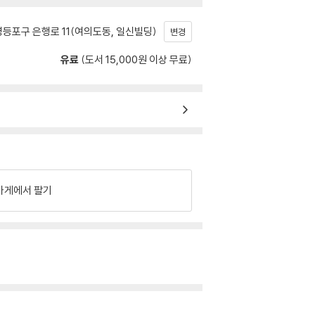
등포구 은행로 11(여의도동, 일신빌딩)
변경
유료
(도서 15,000원 이상 무료)
가게에서 팔기