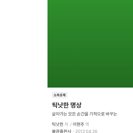
소득공제
틱낫한 명상
살아가는 모든 순간을 기적으로 바꾸는
틱낫한
저
이현주
역
불광출판사
2013.04.26.