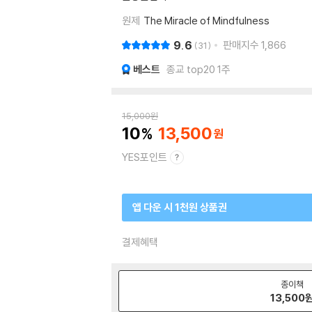
원제
The Miracle of Mindfulness
9.6
판매지수
1,866
31
베스트
종교 top20 1주
15,000
원
10
13,500
YES포인트
앱 다운 시 1천원 상품권
결제혜택
종이책
13,500