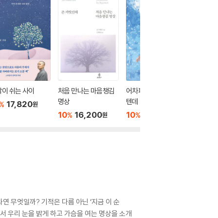
이 쉬는 사이
처음 만나는 마음챙김
어차피 세상은 멸망할
고엔카의
명상
텐데
상
17,820
%
원
10
16,200
10
15,300
10
1
%
%
%
원
원
 무엇일까? 기적은 다름 아닌 ‘지금 이 순
에서 우리 눈을 밝게 하고 가슴을 여는 명상을 소개