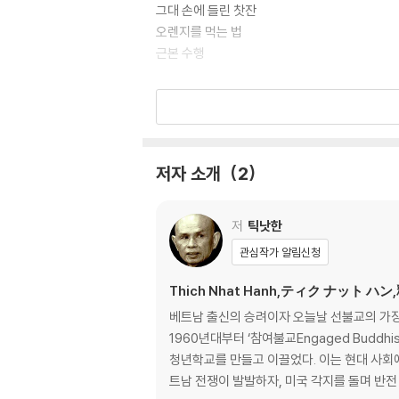
그대 손에 들린 찻잔
오렌지를 먹는 법
근본 수행
제2장 기적은 땅 위를 걷는 것
기적으로 꽉 찬 인생을 사는 법
앉기
호흡 붙들기
저자 소개
2
숨결 따라가기
고요하게 숨쉬기
호흡 헤아리기
저
틱낫한
모든 행동이 의식이다
관심작가 알림신청
제3장 마음챙김하며 사는 하루
Thich Nhat Hanh,ティク ナット ハ
마음챙김의 날
베트남 출신의 승려이자 오늘날 선불교의 가장 
아침
1960년대부터 ‘참여불교Engaged Bud
점심과 오후와 밤
청년학교를 만들고 이끌었다. 이는 현대 사회
트남 전쟁이 발발하자, 미국 각지를 돌며 반전
제4장 조약돌