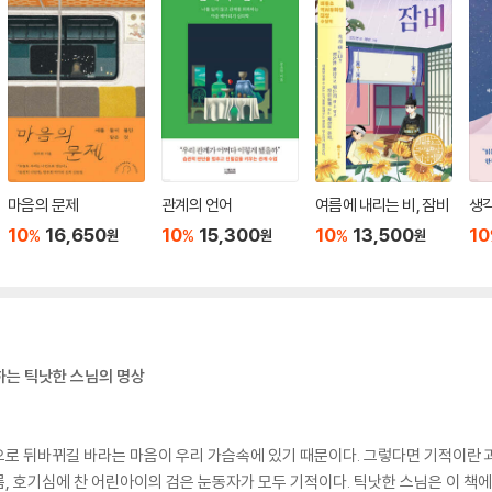
마음의 문제
관계의 언어
여름에 내리는 비, 잠비
생각
10
16,650
10
15,300
10
13,500
10
%
%
%
원
원
원
 하는 틱낫한 스님의 명상
로 뒤바뀌길 바라는 마음이 우리 가슴속에 있기 때문이다. 그렇다면 기적이란 과연
구름, 호기심에 찬 어린아이의 검은 눈동자가 모두 기적이다. 틱낫한 스님은 이 책