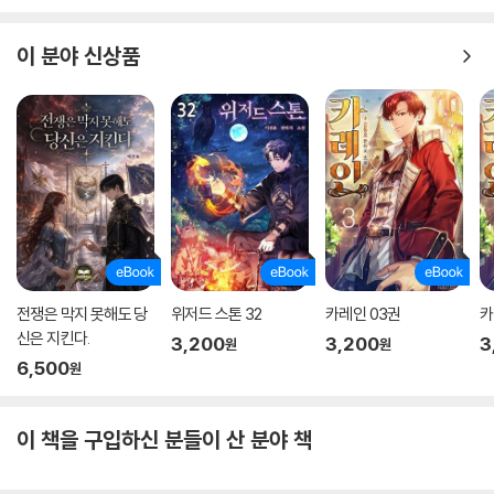
이 분야 신상품
전쟁은 막지 못해도 당
위저드 스톤 32
카레인 03권
카
신은 지킨다.
3,200
3,200
3
원
원
6,500
원
이 책을 구입하신 분들이 산 분야 책