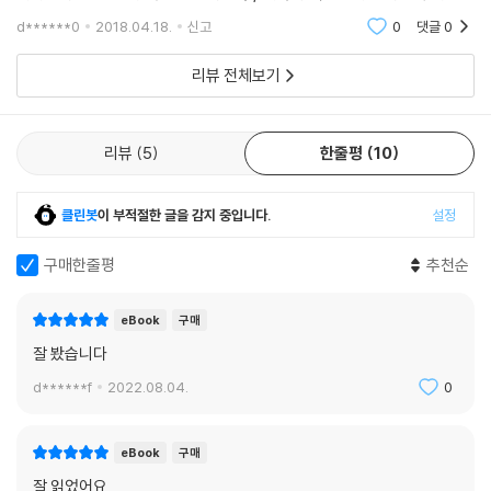
아르카디온으로 각성하는데... 불행한 12세 황자 쥬다스.
d******0
2018.04.18.
신고
0
댓글
0
리뷰 전체보기
리뷰
5
한줄평
10
클린봇
이 부적절한 글을 감지 중입니다.
설정
구매한줄평
추천순
eBook
구매
잘 봤습니다
d******f
2022.08.04.
0
eBook
구매
잘 읽었어요