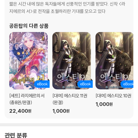
짧은 시간 내에 많은 독자들에게 선풍적인 인기를 받았다. 신작 <라
지에르의 서>로 전작을 초월하리란 기대를 모으고 있다
공든탑
의 다른 상품
[세트] 라지에르의 서
[대여] 에스티오 11권
[대여] 에스티오 10권
(총8권/완결)
(완결)
1,000
원
22,400
1,000
원
원
관련 분류