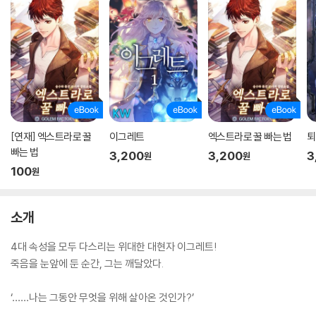
[연재] 엑스트라로 꿀
이그레트
엑스트라로 꿀 빠는 법
퇴
빠는 법
3,200
3,200
3
원
원
100
원
소개
4대 속성을 모두 다스리는 위대한 대현자 이그레트!
죽음을 눈앞에 둔 순간, 그는 깨달았다.
‘……나는 그동안 무엇을 위해 살아온 것인가?’