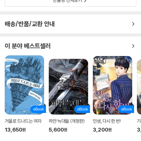
한줄평 전체보기
배송/반품/교환 안내
이 분야 베스트셀러
거울로 드나드는 여자
하얀 늑대들 (개정판)
인생, 다시 한 번!
기
13,650
5,600
3,200
3
원
원
원