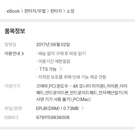
eBook
판타지/무협
판타지
소장
품목정보
발행일
2017년 06월 02일
이용안내
배송 없이 구매 후 바로 읽기
이용기간 제한없음
TTS 가능
저작권 보호를 위해 인쇄 기능 제공 안함
지원기기
크레마,PC(윈도우 - 4K 모니터 미지원),아이폰,아이
패드,안드로이드폰,안드로이드패드,전자책단말기(저
사양 기기 사용 불가),PC(Mac)
파일/용량
EPUB(DRM) | 0.73MB
ISBN13
9791159836008