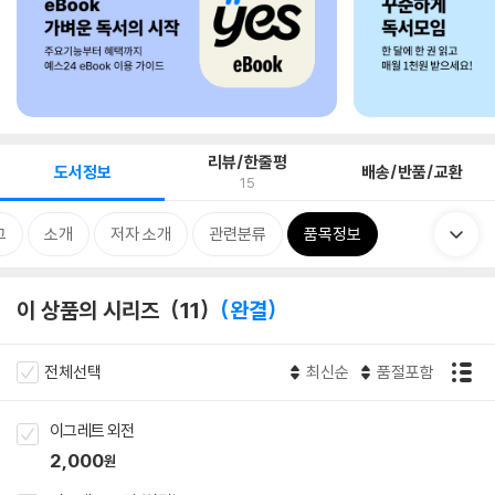
리뷰/한줄평
도서정보
배송/반품/교환
15
그
소개
저자 소개
관련분류
품목정보
이 상품의 시리즈
11
완결
전체선택
최신순
품절포함
이그레트 외전
2,000
원