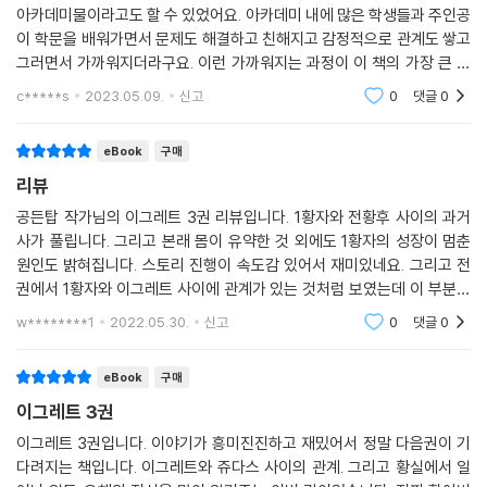
아카데미물이라고도 할 수 있었어요. 아카데미 내에 많은 학생들과 주인공
이 학문을 배워가면서 문제도 해결하고 친해지고 감정적으로 관계도 쌓고
그러면서 가까워지더라구요. 이런 가까워지는 과정이 이 책의 가장 큰 묘
미가 아닐까 생각합니다. 혈연으로 이어지진 않았지만 가족 같은 이들이
c*****s
2023.05.09.
신고
0
댓글
0
만들어가는 따뜻한
eBook
구매
리뷰
공든탑 작가님의 이그레트 3권 리뷰입니다. 1황자와 전황후 사이의 과거
사가 풀립니다. 그리고 본래 몸이 유약한 것 외에도 1황자의 성장이 멈춘
원인도 밝혀집니다. 스토리 진행이 속도감 있어서 재미있네요. 그리고 전
권에서 1황자와 이그레트 사이에 관계가 있는 것처럼 보였는데 이 부분도
해결됩니다. 아카데미 내용도 비중이 있는 편이라 재미있게 읽었습니다.
w********1
2022.05.30.
신고
0
댓글
0
eBook
구매
이그레트 3권
이그레트 3권입니다. 이야기가 흥미진진하고 재밌어서 정말 다음권이 기
다려지는 책입니다. 이그레트와 쥬다스 사이의 관계. 그리고 황실에서 일