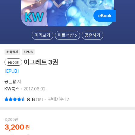
미리보기
파트너샵
공유하기
소득공제
EPUB
이그레트 3권
eBook
EPUB
공든탑
저
KW북스
2017.06.02.
8.6
판매지수
12
15
3,200
원
3,200