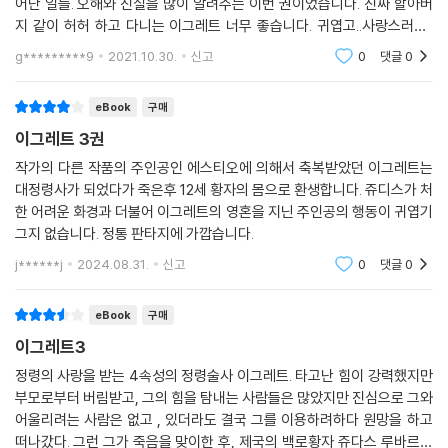
어난 일들. 오해와 진실을 많이 알려주는 이번 권이었습니다. 진짜 할아버
지 같이 허허 하고 다니는 이그레트 너무 좋습니다. 귀엽고..사랑스러워..
그것도 12살 애기 모습으로 애늙은이 같은..크흠.. 허..귀여워요..
g*********9
2021.10.30.
신고
0
댓글
0
eBook
구매
이그레트 3권
작가의 다른 작품의 주인공인 에스티오에 의해서 축복받았던 이그레트는
대정령사가 되었다가 죽은후 12세 황자의 몸으로 환생합니다. 쥬디스가 처
한 어려운 화경과 더불어 이그레트의 영혼을 지닌 주인공의 행동이 귀엽기
그지 없습니다. 정통 판타지에 가깝습니다.
j******j
2024.08.31.
신고
0
댓글
0
eBook
구매
이그레트3
정령의 사랑을 받는 4속성의 정령술사 이그레트. 타고난 힘이 강력했지만
부모로부터 버림받고, 그의 힘을 탐내는 사람들은 많았지만 진심으로 그와
어울리려는 사람은 없고 , 있더라도 결국 그를 이용하려하다 원망을 하고
떠나갔다. 그런 그가 죽음을 맞이한 후, 제국의 백로황자 쥬다스 루바르잔