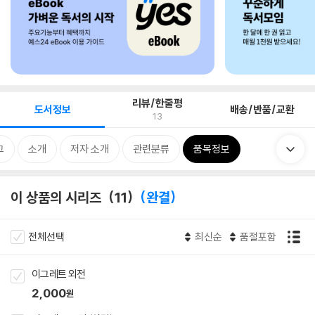
리뷰/한줄평
도서정보
배송/반품/교환
13
그
소개
저자 소개
관련분류
품목정보
이 상품의 시리즈
11
완결
전체선택
최신순
품절포함
이그레트 외전
2,000
원