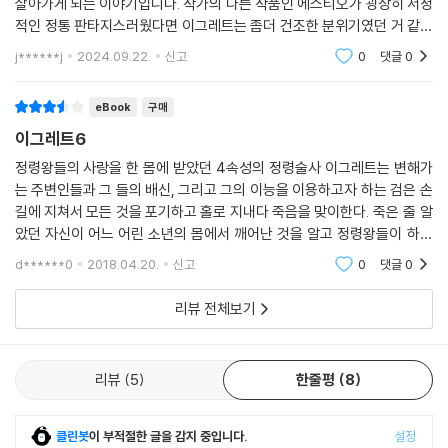
살아가게 되는 이야기입니다. 작가의 다른 작품인 에스티오가 굉장히 서정
적인 정통 판타지스러웠다면 이그레트는 좀더 건조한 분위기였던 거 같습
니다.
j******j
2024.09.22.
신고
0
댓글
0
eBook
구매
이그레트6
정령왕들의 사랑을 한 몸에 받았던 4속성의 정령술사 이그레트는 변해가
는 주변인들과 그 들의 배신, 그리고 그의 이능을 이용하고자 하는 검은 손
길에 지쳐서 모든 것을 포기하고 홀로 지내다 죽음을 맞이한다. 죽은 줄 알
았던 자신이 어느 어린 소년의 몸에서 깨어난 것을 알고 정령왕들이 하나
둘씩 그의 곁으로 모여든다. 모든 것을 포기하고 죽음에 침잠한 1황
d******0
2018.04.20.
신고
0
댓글
0
리뷰 전체보기
리뷰
5
한줄평
8
클린봇
이 부적절한 글을 감지 중입니다.
설정