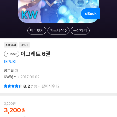
미리보기
파트너샵
공유하기
소득공제
EPUB
이그레트 6권
eBook
EPUB
공든탑
저
KW북스
2017.06.02.
8.2
판매지수
12
13
3,200
원
3,200