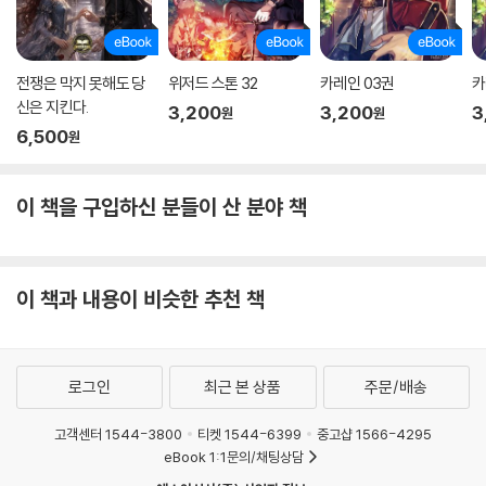
전쟁은 막지 못해도 당
위저드 스톤 32
카레인 03권
카
신은 지킨다.
3,200
3,200
3
원
원
6,500
원
이 책을 구입하신 분들이 산 분야 책
이 책과 내용이 비슷한 추천 책
로그인
최근 본 상품
주문/배송
고객센터 1544-3800
티켓 1544-6399
중고샵 1566-4295
eBook 1:1문의/채팅상담