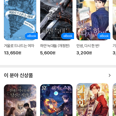
거울로 드나드는 여자
하얀 늑대들 (개정판)
인생, 다시 한 번!
기
13,650
5,600
3,200
3
원
원
원
이 분야 신상품