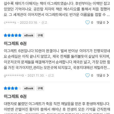
갈수록 재미가 더해지는 책이 이그레트였습니다. 후반부터는 이책만 잡고
있었던 기억이나요. 공든탑 저자의 책은 에스티오를 통해서 처음 접했어
요. 그 세계관이 이어지면서 이그레트에서도 반가운 이름을들 접할 수 있
었던 점이 재미요소 중 하나였습니다. 스토리가 갈수록 흥미진진했어요.
c*****s
2022.03.16.
신고
0
댓글
0
eBook
구매
이그레트 6권
이그레트 6권입니다.10권이 완결이니 벌써 반이상 이야기가 진행되었네
요.순례길은 아직 끝나지 않았고, 제국 전체를 둘러볼듯이 샅샅이 뒤지며,
이곳저곳의 문제들을 해결해가면서 순례합니다.제국은 넓고, 가장 강한 힘
을 가진 국가이지만,관리는 모든곳에 되지않고, 국경지대에선 게릴라전이
일상적으로 일어나고 있었습니다.그런것을 실제로 걸어다니며, 눈으로 봐
g*********9
2021.11.30.
신고
0
댓글
0
가면서, 실상 제국
eBook
구매
이그레트 6권
대현자로 불렸던 이그레트가 죽음 직전 깨달음을 얻은 후 환생하게됩니다.
이번엔 끈떨어진 황자의 몸에서 깨어난 후 전생의 모든 기억을 간직한채