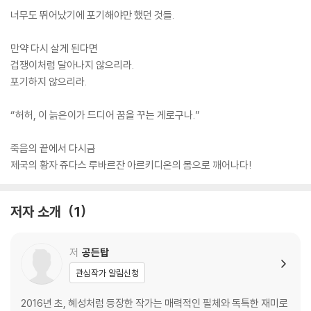
너무도 뛰어났기에 포기해야만 했던 것들.
만약 다시 살게 된다면
겁쟁이처럼 달아나지 않으리라.
포기하지 않으리라.
“허허, 이 늙은이가 드디어 꿈을 꾸는 게로구나.”
죽음의 끝에서 다시금
제국의 황자 쥬다스 루바르잔 아르키디온의 몸으로 깨어나다!
저자 소개
1
저
공든탑
관심작가 알림신청
2016년 초, 혜성처럼 등장한 작가는 매력적인 필체와 독특한 재미로