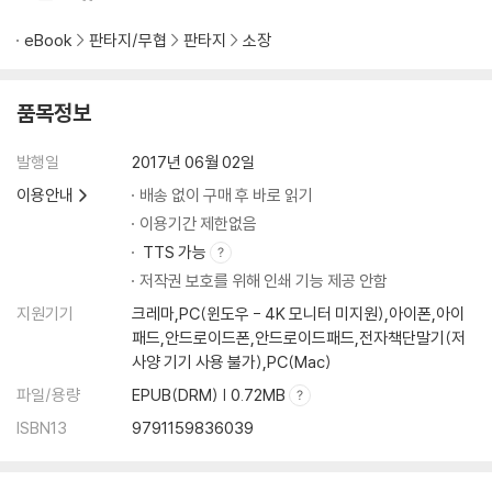
eBook
판타지/무협
판타지
소장
품목정보
발행일
2017년 06월 02일
이용안내
배송 없이 구매 후 바로 읽기
이용기간 제한없음
TTS 가능
저작권 보호를 위해 인쇄 기능 제공 안함
지원기기
크레마,PC(윈도우 - 4K 모니터 미지원),아이폰,아이
패드,안드로이드폰,안드로이드패드,전자책단말기(저
사양 기기 사용 불가),PC(Mac)
파일/용량
EPUB(DRM) | 0.72MB
ISBN13
9791159836039