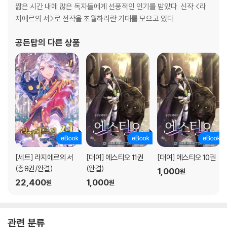
짧은 시간 내에 많은 독자들에게 선풍적인 인기를 받았다. 신작 <라
지에르의 서>로 전작을 초월하리란 기대를 모으고 있다
공든탑
의 다른 상품
[세트] 라지에르의 서
[대여] 에스티오 11권
[대여] 에스티오 10권
(총8권/완결)
(완결)
1,000
원
22,400
1,000
원
원
관련 분류