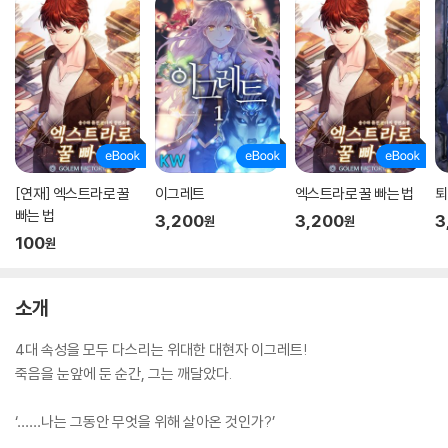
[연재] 엑스트라로 꿀
이그레트
엑스트라로 꿀 빠는 법
퇴
빠는 법
3,200
3,200
3
원
원
100
원
소개
4대 속성을 모두 다스리는 위대한 대현자 이그레트!
죽음을 눈앞에 둔 순간, 그는 깨달았다.
‘……나는 그동안 무엇을 위해 살아온 것인가?’