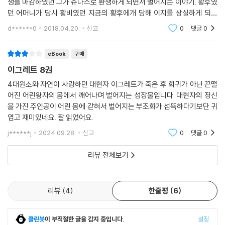
생을 마감하였던 그가 쥬다스로 환생하게 되면서 벌어지는 이야기. 황후였
던 어머니가 당시 황비였던 지금의 황후에개 당해 이지를 상실하게 되어
자살하고 쥬더스 본인도 어린 나이에 독에 당하여 현생의 자아가 죽
d******0
2018.04.20.
신고
0
댓글
0
eBook
구매
이그레트 8권
4대원소와 자연이 사랑하던 대현자 이그레트가 죽은 후 회귀가 아닌 끈떨
어진 어린왕자의 몸에서 깨어나며 벌어지는 성장물입니다. 대현자의 정신
을 가진 주인공이 어린 몸에 갇혀서 벌어지는 부조화가 섬뜩하다기보단 귀
엽고 재미있네요. 잘 읽었어요.
j******j
2024.09.28.
신고
0
댓글
0
리뷰 전체보기
리뷰
4
한줄평
6
클린봇
이 부적절한 글을 감지 중입니다.
설정