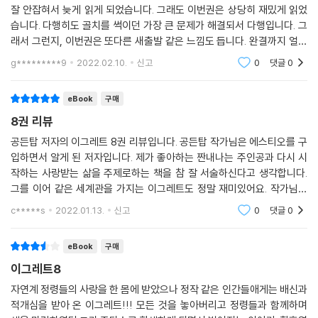
잘 안잡혀서 늦게 읽게 되었습니다. 그래도 이번권은 상당히 재밌게 읽었
습니다. 다행히도 골치를 썩이던 가장 큰 문제가 해결되서 다행입니다. 그
래서 그런지, 이번권은 또다른 새출발 같은 느낌도 듭니다. 완결까지 얼마
남지는 않았는데, 순례길이 끝나면 아마 바로 끝날거같은 느낌이네요 ^^
g*********9
2022.02.10.
신고
0
댓글
0
ㅎㅎ
eBook
구매
8권 리뷰
공든탑 저자의 이그레트 8권 리뷰입니다. 공든탑 작가님은 에스티오를 구
입하면서 알게 된 저자입니다. 제가 좋아하는 짠내나는 주인공과 다시 시
작하는 사랑받는 삶을 주제로하는 책을 참 잘 서술하신다고 생각합니다.
그를 이어 같은 세계관을 가지는 이그레트도 정말 재미있어요. 작가님은
독자가 원하는 것. 셀링포인트를 너무 잘 아셔요. 이그레트 세계관 이어서
c*****s
2022.01.13.
신고
0
댓글
0
더주세요!
eBook
구매
이그레트8
자연계 정령들의 사랑을 한 몸에 받았으나 정작 같은 인간들애게는 배신과
적개심을 받아 온 이그레트!!! 모든 것을 놓아버리고 정령들과 함께하며