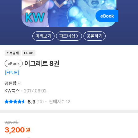
미리보기
파트너샵
공유하기
소득공제
EPUB
이그레트 8권
eBook
EPUB
공든탑
저
KW북스
2017.06.02.
8.3
판매지수
12
10
3,200
원
3,200