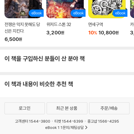
전쟁은 막지 못해도 당
위저드 스톤 32
면세구역
카
신은 지킨다.
3,200
10
10,800
3
%
원
원
6,500
원
이 책을 구입하신 분들이 산 분야 책
이 책과 내용이 비슷한 추천 책
로그인
최근 본 상품
주문/배송
고객센터 1544-3800
티켓 1544-6399
중고샵 1566-4295
eBook 1:1문의/채팅상담