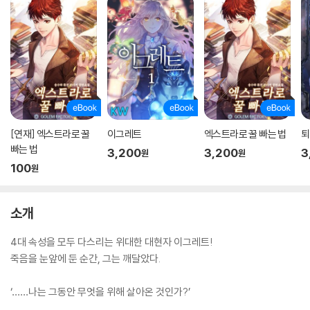
[연재] 엑스트라로 꿀
이그레트
엑스트라로 꿀 빠는 법
퇴
빠는 법
3,200
3,200
3
원
원
100
원
소개
4대 속성을 모두 다스리는 위대한 대현자 이그레트!
죽음을 눈앞에 둔 순간, 그는 깨달았다.
‘……나는 그동안 무엇을 위해 살아온 것인가?’