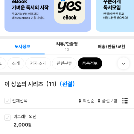
리뷰/한줄평
도서정보
배송/반품/교환
10
그
소개
저자 소개
관련분류
품목정보
이 상품의 시리즈
11
완결
전체선택
최신순
품절포함
이그레트 외전
2,000
원