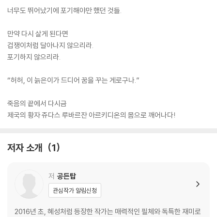
너무도 뛰어났기에 포기해야만 했던 것들.
만약 다시 살게 된다면
겁쟁이처럼 달아나지 않으리라.
포기하지 않으리라.
“허허, 이 늙은이가 드디어 꿈을 꾸는 게로구나.”
죽음의 끝에서 다시금
제국의 황자 쥬다스 루바르잔 아르키디온의 몸으로 깨어나다!
저자 소개
1
저
공든탑
관심작가 알림신청
2016년 초, 혜성처럼 등장한 작가는 매력적인 필체와 독특한 재미로