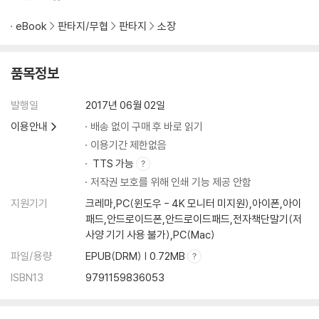
eBook
판타지/무협
판타지
소장
품목정보
발행일
2017년 06월 02일
이용안내
배송 없이 구매 후 바로 읽기
이용기간 제한없음
TTS 가능
저작권 보호를 위해 인쇄 기능 제공 안함
지원기기
크레마,PC(윈도우 - 4K 모니터 미지원),아이폰,아이
패드,안드로이드폰,안드로이드패드,전자책단말기(저
사양 기기 사용 불가),PC(Mac)
파일/용량
EPUB(DRM) | 0.72MB
ISBN13
9791159836053