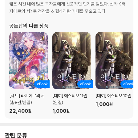
짧은 시간 내에 많은 독자들에게 선풍적인 인기를 받았다. 신작 <라
지에르의 서>로 전작을 초월하리란 기대를 모으고 있다
공든탑
의 다른 상품
[세트] 라지에르의 서
[대여] 에스티오 11권
[대여] 에스티오 10권
(총8권/완결)
(완결)
1,000
원
22,400
1,000
원
원
관련 분류