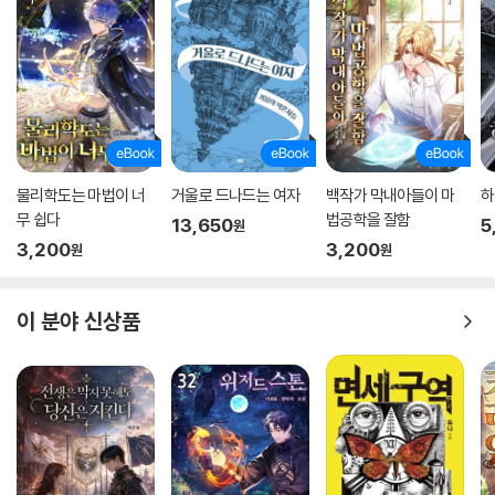
물리학도는 마법이 너
거울로 드나드는 여자
백작가 막내아들이 마
하
무 쉽다
법공학을 잘함
13,650
5
원
3,200
3,200
원
원
이 분야 신상품