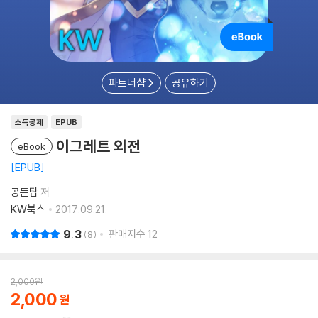
파트너샵
공유하기
소득공제
EPUB
이그레트 외전
eBook
EPUB
공든탑
저
KW북스
2017.09.21.
9.3
판매지수
12
8
2,000
원
2,000