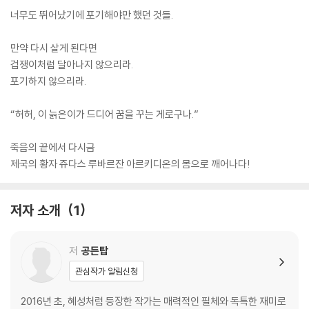
너무도 뛰어났기에 포기해야만 했던 것들.
만약 다시 살게 된다면
겁쟁이처럼 달아나지 않으리라.
포기하지 않으리라.
“허허, 이 늙은이가 드디어 꿈을 꾸는 게로구나.”
죽음의 끝에서 다시금
제국의 황자 쥬다스 루바르잔 아르키디온의 몸으로 깨어나다!
저자 소개
1
저
공든탑
관심작가 알림신청
2016년 초, 혜성처럼 등장한 작가는 매력적인 필체와 독특한 재미로