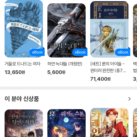
거울로 드나드는 여자
하얀 늑대들 (개정판)
[세트] 룬의 아이들 -
백
윈터러 완전판 (총7권/
법
13,650
5,600
원
원
완결)
71,400
3
원
이 분야 신상품