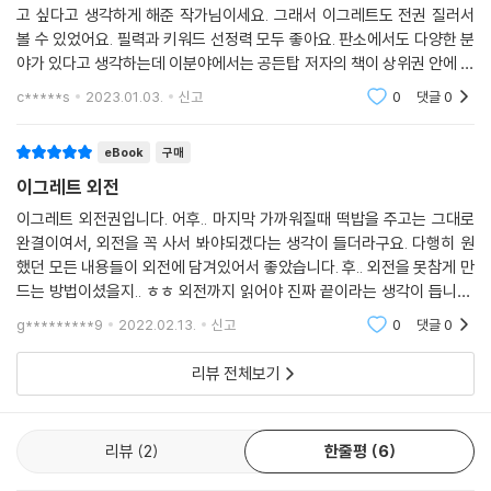
고 싶다고 생각하게 해준 작가님이세요. 그래서 이그레트도 전권 질러서
볼 수 있었어요. 필력과 키워드 선정력 모두 좋아요. 판소에서도 다양한 분
야가 있다고 생각하는데 이분야에서는 공든탑 저자의 책이 상위권 안에 있
다고 생각합니다. 이번책도 너무 재밌었고 외로운 캐릭터가 새로운 집단과
c*****s
2023.01.03.
신고
0
댓글
0
가족을 만나서
eBook
구매
이그레트 외전
이그레트 외전권입니다. 어후.. 마지막 가까워질때 떡밥을 주고는 그대로
완결이여서, 외전을 꼭 사서 봐야되겠다는 생각이 들더라구요. 다행히 원
했던 모든 내용들이 외전에 담겨있어서 좋았습니다. 후.. 외전을 못참게 만
드는 방법이셨을지.. ㅎㅎ 외전까지 읽어야 진짜 끝이라는 생각이 듭니다.
마지막까지 잘 읽었습니다.
g*********9
2022.02.13.
신고
0
댓글
0
리뷰 전체보기
리뷰
2
한줄평
6