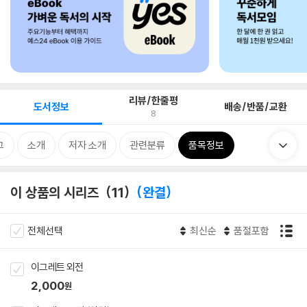
리뷰/한줄평
도서정보
배송/반품/교환
8
그
소개
저자 소개
관련분류
품목정보
이 상품의 시리즈
11
완결
전체선택
최신순
품절포함
이그레트 외전
2,000
원