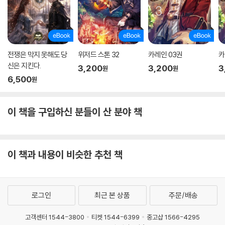
전쟁은 막지 못해도 당
위저드 스톤 32
카레인 03권
카
신은 지킨다.
3,200
3,200
3
원
원
6,500
원
이 책을 구입하신 분들이 산 분야 책
이 책과 내용이 비슷한 추천 책
로그인
최근 본 상품
주문/배송
고객센터 1544-3800
티켓 1544-6399
중고샵 1566-4295