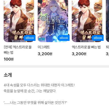
[연재] 엑스트라로 꿀
이그레트
엑스트라로 꿀 빠는 법
퇴
빠는 법
3,200
3,200
3
원
원
100
원
소개
4대 속성을 모두 다스리는 위대한 대현자 이그레트!
죽음을 눈앞에 둔 순간, 그는 깨달았다.
‘……나는 그동안 무엇을 위해 살아온 것인가?’