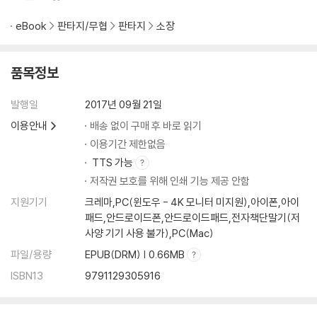
eBook
판타지/무협
판타지
소장
품목정보
발행일
2017년 09월 21일
이용안내
배송 없이 구매 후 바로 읽기
이용기간 제한없음
TTS 가능
저작권 보호를 위해 인쇄 기능 제공 안함
지원기기
크레마,PC(윈도우 - 4K 모니터 미지원),아이폰,아이
패드,안드로이드폰,안드로이드패드,전자책단말기(저
사양 기기 사용 불가),PC(Mac)
파일/용량
EPUB(DRM) | 0.66MB
ISBN13
9791129305916