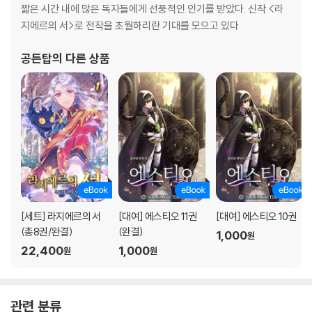
짧은 시간 내에 많은 독자들에게 선풍적인 인기를 받았다. 신작 <라
지에르의 서>로 전작을 초월하리란 기대를 모으고 있다
공든탑
의 다른 상품
[세트] 라지에르의 서
[대여] 에스티오 11권
[대여] 에스티오 10권
(총8권/완결)
(완결)
1,000
원
22,400
1,000
원
원
관련 분류