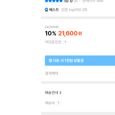
10.0
판매지수
996
8
베스트
인문 top100 3주
24,000
원
10
21,600
YES포인트
앱 다운 시 1천원 상품권
결제혜택
배송안내
배송비