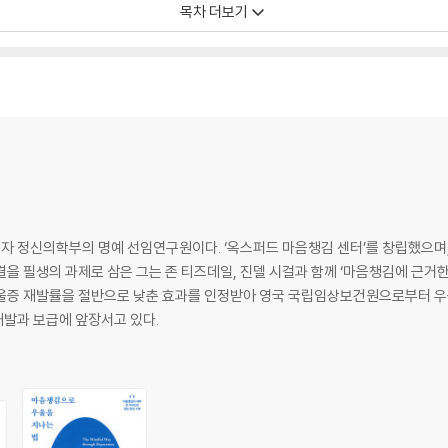
목차 더보기
에 빠질 수 있다
는가?
 정신의학부의 명예 선임연구원이다. ‘옥스퍼드 마음챙김 센터’를 창립했으며,
 것인가?
을 필생의 과제로 삼은 그는 존 티즈데일, 진델 시걸과 함께 ‘마음챙김에 근거한 
우울증 재발률을 절반으로 낮춘 효과를 인정받아 영국 국립임상보건원으로부터 우
발과 보급에 앞장서고 있다.
 선택하는 삶
험
순간에 온전히 존재하기