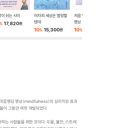
이 쉬는 사이
어차피 세상은 멸망할
처음 만나는 마음챙김
틱낫한 
텐데
명상
17,820
10
1
%
%
원
10
15,300
10
16,200
%
%
원
원
, 마음챙김 명상(mindfulness)의 심리치유 효과
법들이 그동안 여럿 개발되었다.
힘들어하는 사람들을 위한 것이다. 우울, 불안, 스트레