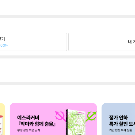
팔기
내 
800원