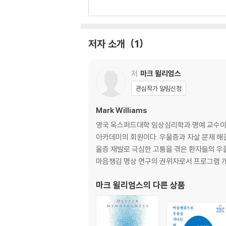
이 책은 누구를 위한 것인가?
왜 또 다른 책인가?
책의 구성
저자 소개
1
2장 우울, 불행, 정신적 고통
불행한 느낌 자체는 아무 문제가 없다
저
마크 윌리엄스
과거의 메아리
관심작가 알림신청
문제에서 벗어나려고 사용한 방법 때문에 더 곤경
우리는 왜 이길 수 없는 싸움에서 헤어나지 못하
Mark Williams
- 마음의 행위양식
영국 옥스퍼드대학 임상심리학과 명예 교수이자
행위양식이 그렇게나 유용하다면, 무엇이 잘못된
아카데미의 회원이다. 우울증과 자살 문제 해결
울증 재발로 극심한 고통을 겪은 환자들의 
3장 행위양식, 존재양식 그리고 마음챙김
마음챙김 명상 연구의 권위자로서 프로그램 개
마음의 다른 양식 설계하기
존재양식과 행위양식
마크 윌리엄스
의 다른 상품
1. ‘자동조종적인’ 삶 vs 의식적으로 알아차리고
2. 사고를 통한 경험 vs 직접적으로 지각하는 경
3. 과거를 곱씹으며 미래에 살기 vs 지금 이 