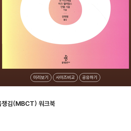
미리보기
사이즈비교
공유하기
음챙김(MBCT) 워크북