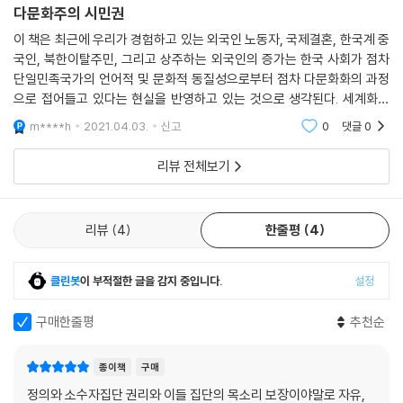
다문화주의 시민권
용하지 못함으로써 결과적으로 개인간의 평등한 자유를 실현시키는 데 실
패하였다고 주장한다는 점에 있다. 킴리카는 특히 민족(nation)과 인종문
이 책은 최근에 우리가 경험하고 있는 외국인 노동자, 국제결혼, 한국계 중
화집단(ethnic groups)에 초점을 맞추어 집단차별적 권리(group diff
국인, 북한이탈주민, 그리고 상주하는 외국인의 증가는 한국 사회가 점차
단일민족국가의 언어적 및 문화적 동질성으로부터 점차 다문화화의 과정
erentiated rights)를 이들 집단에게 부여할 것을 주장한다. 킴리카는 다
으로 접어들고 있다는 현실을 반영하고 있는 것으로 생각된다. 세계화의
문화주의 모델로, 소수민족(national minorities), 이민자집단(immigr
진전으로 우리 사회가 다문화적 사회로 진전되어 가고 있음은 어쩔 수 없
ant groups),고립주의적인 인종종교 집단(isolationist ethnoreligiou
m****h
2021.04.03.
신고
0
댓글
0
는 역사적 과정으로
s groups),메틱스(Metics), 그리고 미국흑인(African-Americans)
의 다섯 가지 유형으로 구분한다. 특히 문화적 다양성과 관계하여 킴리카
리뷰 전체보기
는 다민족 국가(Multination States)와 다인종문화국가(Polyethnic S
tates)를 구분한다. 다민족국가는 한 국가 내에 여러 민족이 공존하고 있
리뷰
4
한줄평
4
는 국가를 지칭하며, 다인종문화국가는 주로 이민을 통해 이루어지게 되는
다양한 인종문화적 집단들이 존재하는 국가를 의미한다. 이러한 구분과 함
께 킴리카는 집단차별적 권리를 해결책으로 제시한다. 즉 다민족 국가에
클린봇
이 부적절한 글을 감지 중입니다.
설정
적용될 수 있는 ‘자치정부권리’(self-government rights), 인종문화적
소수집단들이 자신의 문화적 독특성과 자긍심을 표현할 수 있게 하는 ‘다
구매한줄평
추천순
인종문화적 권리’(polyethnic rights), 그리고 소수민족 또는 인종문화
적 소수집단이 광범위한 전체사회에서 경시되지 않도록 이들의 목소리를
종이책
구매
보장하기 위한 특별집단대표권(special group representation right
정의와 소수자집단 권리와 이들 집단의 목소리 보장이야말로 자유,