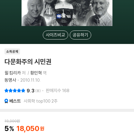
사이즈비교
공유하기
소득공제
다문화주의 시민권
윌 킴리카
저
황민혁
역
동명사
2010.11.10.
9.3
판매지수
168
8
베스트
사회학 top100 2주
19,000
원
5
18,050