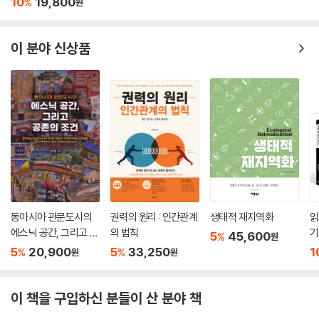
10
19,800
%
원
정을 거쳐 2차적으로 3월 11~25일간 책임번역자가 번역의 일관성을 유
지하기 위해 번역 초고의 전체를 검토하고 수정하였다. 이후 책임번역자는
인쇄된 교정원고를 7월 19~21일간 다시 한번 전체적으로 검토 . 수정하였
이 분야 신상품
다. 그리고 최종적으로, 공동번역자인 황민혁이 7월말부터 8월 중하순까
지 문장 하나하나를 검토한 원고를 토대로 하여, 책임번역자와 함께 상의
하여 8월말에 수정하여 마무리하였다.공동번역자인 황민혁은 현재 연세
대 대학원 정치학과 석사를 졸업하고, 연세대 국가관리연구원에서 연구보
조원으로 일하고 있다. 그리고 송경호는 연세대 대학원 정치학과 석사를
거쳐 박사과정 중, 군관계로 휴학을 하여 현재 공군장교로 국가에 봉사하
고 있다. 변영환은 연세대 대학원 정치학과 석사과정을 거쳐 박사과정 중
미국유학을 떠나 현재 City University of New York의 정치학과 박사
과정에서 공부 중이다. 많은 시간과 노력에도 불구하고, 이 책의 번역에 여
전히 오역과 불분명한 점, 부족하고 미진한 번역들이 많으리라 생각한다.
동아시아 관문도시의
권력의 원리 : 인간관계
생태적 재지역화
읽
에스닉 공간, 그리고 공
의 법칙
기
해당 분야의 전문가는 물론 독자 제현의 관대한 이해를 부탁한다. 그리고
5
45,600
%
원
존의 조건
이 책이 전문가는 물론 대학생 및 대학원생 그리고 일반인들에게도 널리
5
20,900
5
33,250
1
%
%
원
원
읽혀져서, 우리 사회에서 다문화현상, 그리고 다문화주의 이론에 대한 이
해가 깊어져서 미래의 한국사회의 화합과 안정성을 유지할 수 있는 밑거름
이 책을 구입하신 분들이 산 분야 책
이 될 수 있었으면 한다.