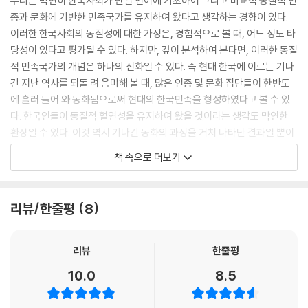
우리는 막연히 한국사회가 단일 언어에 기초하여 그리고 비교적 동질적 인
종과 문화에 기반한 민족국가를 유지하여 왔다고 생각하는 경향이 있다.
이러한 한국사회의 동질성에 대한 가정은, 경험적으로 볼 때, 어느 정도 타
당성이 있다고 평가될 수 있다. 하지만, 깊이 분석하여 본다면, 이러한 동질
적 민족국가의 개념은 하나의 신화일 수 있다. 즉 현대 한국에 이르는 기나
긴 지난 역사를 되돌 려 음미해 볼 때, 많은 인종 및 문화 집단들이 한반도
에 흘러 들어 와 동화됨으로써 현대의 한국민족을 형성하였다고 볼 수 있
다. 한국인들이 동질적 혈연성을 유지하여 왔을 것이라는 생각도 막연한
환상일 수 있다. 이것 역시 기나긴 동화의 과정을 거쳐 나타난 결과일 뿐이
다. 우리가 애초부터 언어적, 혈연적, 문화적 동질성을 유지해온 단일민족
책 속으로 더보기
이라는 생각에는 많은 상상된 신화가 깃들여 있다. 현대 한국에 많은 외국
인들이 들어와 상주하거나 정착해 사는 것과 마찬가지로, 과거의 역사적
과정에서도 당시로서 많은 외국인 및 이방인들이 한반도에 흘러 들어와 동
리뷰/한줄평
8
화되어 정착하여 한국문화를 형성하는데 기여하였음을 부인하기 힘들다.
현재 급속한 지구화의 진전으로 한국사회에 많은 외국인들이 들어와 단순
히 외국인으로 상주하거나, 아니면 한국의 시민으로 정착하여 살아가고 있
리뷰
한줄평
다. 이러한 현상은 기존의 한국인들이 막연히 가지고 있던 단일민족국가의
10.0
8.5
신화에 상당한 도전을 제기한다. 최근에 우리가 경험하고 있는 외국인 노
동자, 국제결혼, 한국계 중국인, 북한이탈주민, 그리고 상주하는 외국인의