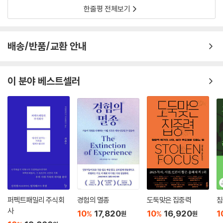
생각이 들지만, ‘집단차별적 권리’로 통일하였다. 한편 the larger societ
한줄평 전체보기
y는 ‘보다 큰 전체사회’ 또는 ‘보다 광범위한 전체사회’로 번역하였다. 그리
고 societal culture 역시 단순히 사회적 문화 또는 다른 번역이 가능하겠
지만‘사회고유문화’로 번역하였다. homeland는 맥락에 따라 ‘모국’ 또는
배송/반품/교환 안내
‘생활터전’ 등으로 번역하였다. membership은 문맥에 따라 소속감, 귀
속성, 구성원지위, 구성원자격 등으로 번역하였다. 이외에도 한국말 번역
이 까다로운 용어들은 문맥에 따라 다소 변형하여 번역하였다. 예를 들어,
이 분야 베스트셀러
commitment는 때로는 공약, 신념, 지지 등으로 맥락에 따라 번역하였
다. 이 책의 번역에 참가한 사람은 책임번역자인 본인과 함께, 나의 연구실
에서 함께 공부하였던 황민혁, 송경호, 변영환이다. 책임번역자는 번역해
당저서의 감사의 글, 그리고 1, 2, 3 장과 함께 10장 결론을 번역하였다. 그
리고 황민혁은 4, 5장을 번역하였다. 그리고 변영환은 6, 7장을 번역하였
다. 송경호는 8, 9장을 번역하였다. 특히 책임번역자는 황민혁, 변영환, 송
경호가 번역한 4, 5, 6, 7, 8, 9장을 문장 및 각주 하나하나를 대조하여 검
토하면서 해당 번역자들과 일부 상의하여 용어와 문맥을 가다듬어 수정하
였다. 그리고 난 후 다시, 책임번역자가 번역한 1, 2, 3 장 및 10장 결론을
같은 방법으로 다시 검토하여 수정하였다. 이러한 번역의 과정은 2009년
퍼펙트패밀리 주식회
경험의 멸종
도둑맞은 집중력
침
8월 경에 시작되었으며, 2010년 1월과 2월에 집중적으로 작업이 진행되
사
10
17,820
10
16,920
1
%
%
원
원
어 초고번역은 2010년 3월 11일에 일단 마무리 되었다. 이러한 1차 번역과