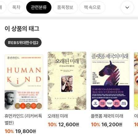
개
목차
관련분류
품목정보
책 속으로
이 상품의 태그
#EBS위대한수업2
휴먼카인드 (리커버 특
오래된 미래
플랫폼 제국의 미래
이
별판)
10
12,600
10
16,200
1
%
%
원
원
10
19,800
%
원