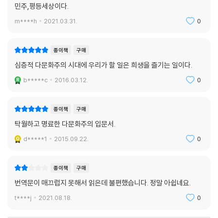
s)
민주,평등세상이다.
을 주장한다.그러나 킴리카의 이러한 집단차별적 권리는 다음 두 가지 조
m****h
2021.03.31.
0
건을 충족시켜야 한다. 즉 소수자집단권리가 a) 해당 집단의 구성원들의
기본적 자유와 권리를 제한하슴 내부적 제재는 거부되어야 하고, b) 집단
간 평등의 관계를 증진시킬 수 있어야 한다는 것이다. 이러한 조건하에 집
종이책
구매
단차별적 권리는 개인 자유를 증진시킬 수 있다는 것이다. 이러한 이유로
심층적 다문화주의 시대에 우리가 할 일은 희생을 즐기는 일이다.
킴리카의 다문화주의는 자유주의적 다문화주의 (liberal multiculturalis
b*****c
2016.03.12.
0
m)라 할 수 있다. 다문화주의 이론 또는 킴리카의 자유주의적 다문화주의
이론이 한국현실을 설명하고 또 한국적인 다문화진전에 대한 직접적인 대
안이 될 수는 없다. 그렇지만 현재 진행되고 있는 다문화화의 진척현상이
종이책
구매
앞으로 어떠한 갈등의 모습으로 나타날지에 대한 예측과 함께 이에 어떻게
탁월하고 명료한 다문화주의 입문서.
대처하는 것이 보다 화합된 한국사회를 운영하고 또 국제사회에 공헌하고
d*****1
2015.09.22.
0
협력할 수 있는가에 대한 많은 단서들을 제공해 줄 수 있을 것으로 생각한
다. 이 책을 번역함에 있어, 번역상 많이 고민이 되었던 개념들이 있다. 특
히 ethnic, ethnicity, multiethnic 개념인데 통상 한국 학계의 일부에서
종이책
구매
이미 ‘종족적’으로 번역되고 있는 실정이다. 그렇지만, 우리의 일상적 언어
번역문이 매끄럽지 못해서 읽은데 불편했습니다. 정말 아쉽네요.
감각과 잘 부합하지 않는다는 느낌이 들어,ethnic을 ‘인종문화적’으로 번
t****j
2021.08.18.
0
역하였다. 이와 병행하여 race는 단순히 ‘인종’으로 번역하였다. 그리고 gr
oup-differentiated rights 역시 여러 가지 우리말 번역이 가능하리라