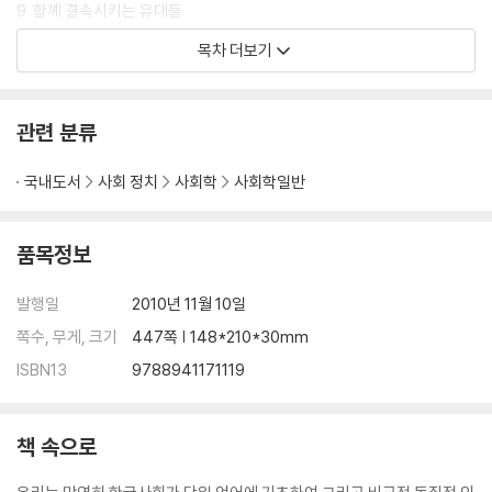
9. 함꼐 결속시키는 유대들
10. 결론
목차 더보기
참고문헌
색인
관련 분류
국내도서
사회 정치
사회학
사회학일반
품목정보
발행일
2010년 11월 10일
쪽수, 무게, 크기
447쪽 | 148*210*30mm
ISBN13
9788941171119
책 속으로