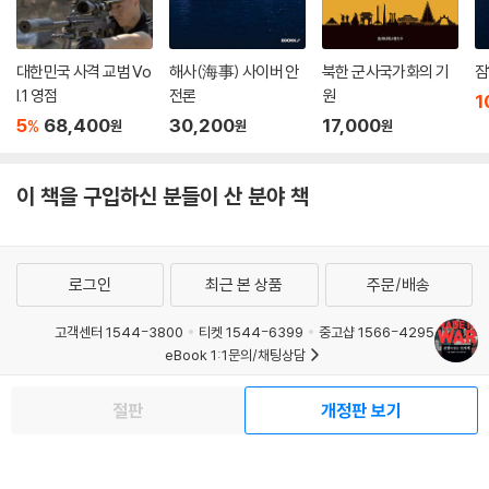
것들을 개발해내는 미 국방부 방위고등연구계획국(DARPA)이다. 미 방위
고등연구계획국은 대학, 싱크탱크, 벤처사업을 하는 민간기업 등을 지원
함으로써 혁신적인 사업을 광범위하게 개척하고 체계화하고 있다. 이것은
대한민국 사격 교범 Vo
해사(海事) 사이버 안
북한 군사국가화의 기
잠
l.1 영점
전론
원
군사혁명의 실현이 기술보다 훨씬 더 많은 것, 즉 조직적, 사회적 그리고 인
1
적 자원의 혁명을 필요로 한다는 것을 의미한다.
5
68,400
30,200
17,000
%
원
원
원
과거의 승리가 미래의 승리를 보장하지 않는다! 끊임없이 변화하라!
이 책을 구입하신 분들이 산 분야 책
세계에서 가장 막강한 군사력을 갖춘 러시아와 미국도 대게릴라전에 적절
히 대비하지 못했기 때문에 아프가니스탄과 체첸, 베트남과 이라크에서 규
모가 작고 수준이 떨어지는 적에게 좌절감을 느껴야 했다. 이것은 현대 군
사 하드웨어가 쓸모없다는 것이 아니라, 시대의 흐름에 따른 그리고 다른
로그인
최근 본 상품
주문/배송
장소와 다른 적에게 어떻게 싸워야 할지에 대한 ‘패러다임의 변화’가 부족
했다는 것을 의미한다. 몽골, 중국, 소련, 그리고 이 책에 나오는 많은 패자
고객센터 1544-3800
티켓 1544-6399
중고샵 1566-4295
eBook 1:1문의/채팅상담
(敗者)들은 이러한 패러다임의 변화를 읽지 못했거나, 그것을 읽었음에도
자신의 패러다임을 바꿀 의지를 갖지 않았기에 도태되었다. 기술의 혁명은
예스이십사(주) 사업자 정보
절판
개정판 보기
전쟁뿐만 아니라 사회 전체의 패러다임을 바꾸고 있었지만 많은 개인, 조
이용약관
개인정보처리방침
청소년보호정책
직, 국가들이 그것을 읽고 그에 맞게 변화하는 ‘자기 혁신’에 실패했기에 패
PC버전
회사소개
거래처관계자께
배하고 말았던 것이다.
도서홍보
광고