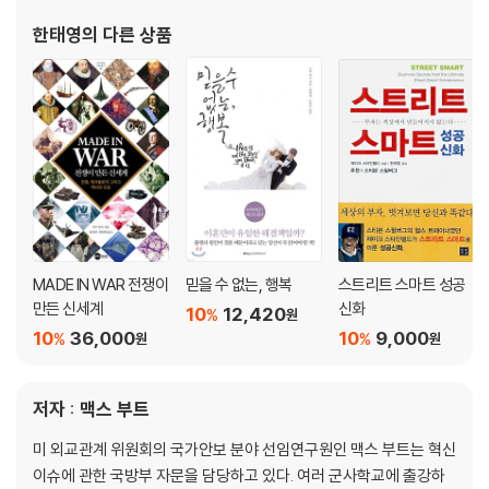
한태영
의 다른 상품
MADE IN WAR 전쟁이
믿을 수 없는, 행복
스트리트 스마트 성공
만든 신세계
신화
10
12,420
%
원
10
36,000
10
9,000
%
%
원
원
저자 : 맥스 부트
미 외교관계 위원회의 국가안보 분야 선임연구원인 맥스 부트는 혁신
이슈에 관한 국방부 자문을 담당하고 있다. 여러 군사학교에 출강하