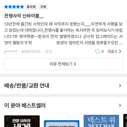
을지라도 그것을 감수하는 인간적이고 의지적인 요인에 의해 좌우된다는
것을 의미한다.
종이책
구매
전쟁사의 신바이블,,,
저자는 이렇게 어떠한 기술적 진보도 그 자체만으로는 혁명을 만들어내지
13년전에 출간된 서적인데 왜 아직까지 못봤는지,.,,,,우연하게 서평을 보
못하며, 전쟁의 양상과 국가의 흥망에 커다란 지각 변동을 일으킨 것은 기
고 읽었는데 대박입니다,전쟁사를 좋아하는 독자라면 꼭 읽어보시기 바립
술 등 외부적 요인에 대한 사람들의 대응 방식이었음을 프랜시스 드레이
니다.1부 화약혁명--중국이 먼저 발명하였으나 군사적 업그레이드는 서
크, 구스타브 아돌프, 웰링턴, 헬무트 폰 몰트케, 도고 헤이하치로 등의 승
양이 월등이 우위 동양이 얼마든지 서양을 정복할수있던 잠
리를 통해 생생하게 보여주고 있다.
재력을 가지고도,,,,2부 1차산업혁명--제국주의에 날개를 달아준 근대화
j*****7
2020.03.01.
신고
0
댓글
0
문기들의 등
1866년 오스트리아를 상대로 승리를 거둔 프로이센군의 경우를 보자. 프
리뷰 전체보기
로이센군을 이끈 몰트케는 작은 전투들의 숱한 부침에 상관없이 그 전쟁에
서 프로이센이 이길 수밖에 없음을 확신했다. 프로이센군은 잘 훈련된 군
대였을 뿐만 아니라 화기 면에서도 상대에 뒤지지 않았다. 게다가 ‘발상의
배송/반품/교환 안내
전환’을 통해 당시까지 산업기간시설이나 여행수단으로만 여겨지던 철도
를 이용하여 대규모 군대를 신속하게 이동시킴으로써 기동력에 있어서도
적을 압도했다. 이 모든 과정은 ‘워게임’을 숱하게 반복하며 모든 변수와 돌
이 분야 베스트셀러
발 사태에 대응할 준비를 갖추고 있던 프로이센의 ‘참모본부’에 의해 기획
되고 주도면밀하게 추진되었다. 철도 이상의 진정한 비밀병기라 할 수 있
었던 ‘참모본부’는 손자(孫子)가 말한 ‘이겨놓고 싸운다’는 원칙을 그야말