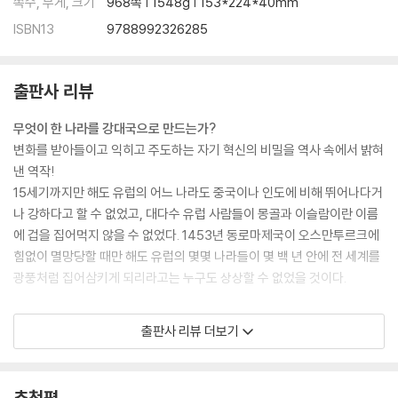
쪽수, 무게, 크기
968쪽 | 1548g | 153*224*40mm
ISBN13
9788992326285
출판사 리뷰
무엇이 한 나라를 강대국으로 만드는가?
변화를 받아들이고 익히고 주도하는 자기 혁신의 비밀을 역사 속에서 밝혀
낸 역작!
15세기까지만 해도 유럽의 어느 나라도 중국이나 인도에 비해 뛰어나다거
나 강하다고 할 수 없었고, 대다수 유럽 사람들이 몽골과 이슬람이란 이름
에 겁을 집어먹지 않을 수 없었다. 1453년 동로마제국이 오스만투르크에
힘없이 멸망당할 때만 해도 유럽의 몇몇 나라들이 몇 백 년 안에 전 세계를
광풍처럼 집어삼키게 되리라고는 누구도 상상할 수 없었을 것이다.
도대체 무슨 일이 있었기에 독일은 불과 백 년도 안 되는 짧은 기간에 유럽
출판사 리뷰 더보기
의 강대국 프랑스를 세 번이나 무참하게 패배시키고 심지어 점령까지 할
수 있었던 것일까?
추천평