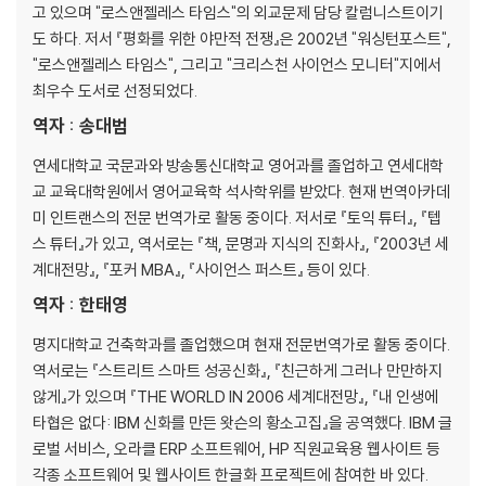
고 있으며 "로스앤젤레스 타임스"의 외교문제 담당 칼럼니스트이기
도 하다. 저서 『평화를 위한 야만적 전쟁』은 2002년 "워싱턴포스트",
"로스앤젤레스 타임스", 그리고 "크리스천 사이언스 모니터"지에서
최우수 도서로 선정되었다.
역자 : 송대범
연세대학교 국문과와 방송통신대학교 영어과를 졸업하고 연세대학
교 교육대학원에서 영어교육학 석사학위를 받았다. 현재 번역아카데
미 인트랜스의 전문 번역가로 활동 중이다. 저서로 『토익 튜터』, 『텝
스 튜터』가 있고, 역서로는 『책, 문명과 지식의 진화사』, 『2003년 세
계대전망』, 『포커 MBA』, 『사이언스 퍼스트』 등이 있다.
역자 : 한태영
명지대학교 건축학과를 졸업했으며 현재 전문번역가로 활동 중이다.
역서로는 『스트리트 스마트 성공신화』, 『친근하게 그러나 만만하지
않게』가 있으며 『THE WORLD IN 2006 세계대전망』, 『내 인생에
타협은 없다: IBM 신화를 만든 왓슨의 황소고집』을 공역했다. IBM 글
로벌 서비스, 오라클 ERP 소프트웨어, HP 직원교육용 웹사이트 등
각종 소프트웨어 및 웹사이트 한글화 프로젝트에 참여한 바 있다.