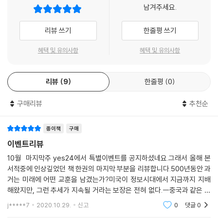
과거의 관점을 제시하면서 동시에 우리를 미래로 향하게 하는 저자는, 수
남겨주세요.
후 전혀 새로운 종류의 적을 상대하면서 겪는 혼란, 일방적이고 압도적인
백 년에 걸친 전투의 역사를 되짚어 전쟁이 어떻게 변해왔는지 명쾌하게
군사력으로도 평화를 달성하지 못하는 무력함을 보며 그는 지나간 역사를
요약하고 있다. 우리가 잘 알고 있다고 착각하고 있던 전쟁의 본질에 대해
리뷰 쓰기
한줄평 쓰기
통해 새로운 통찰과 교훈을 얻고자 했던 것이다. 그는, 감사의 글에서도 밝
들려주는 그의 서술방식은 상당히 매혹적이다.
히고 있듯이, 이 책을 쓰는 데 무려 4년이라는 시간을 고스란히 바쳤다. 여
-로버트 카플란, 『제국의 최전선』 저자
혜택 및 유의사항
혜택 및 유의사항
러 단체의 지원을 받으며 연구를 했고, 수많은 학자, 저명인사, 여러 박물
관, 연구소로부터 조언을 받았다. 또한 아프가니스탄과 이라크 전쟁에 참
시의적절하고 독자들을 사로잡는 책!
-워싱턴 포스트
전한 군인들을 직접 인터뷰하고 구체적인 연구를 위해 야전 답사를 실시하
리뷰
9
한줄평
0
는 등 최근에 있었던 전쟁에 대한 정확한 정보를 전달하는 데도 애썼다. 미
기술과 전쟁에 관한 놀라운 통찰! 환상적이다
-뉴욕타임즈 북 리뷰
국이 보는 ‘강대국의 조건’이라 불릴 수 있을 만한 이 책은 세기를 넘어 패
구매리뷰
추천순
권국의 지위를 유지하려는 미국의 전략이 무엇인지 엿볼 수 있게 한다.
걸작! 소설처럼 빠른 전개! 꼭 읽어야 할 책이다!
미 해군 협회지 프로시딩즈
종이책
구매
가장 깊은 곳, 가장 바꾸기 어려운 것을 바꾸지 않으면 혁명이 아니다!
이벤트리뷰
스마트 폭탄이 있다 하더라도 그것을 이용하는 것은 ‘스마트한 인간’이다.
10월 마지막주 yes24에서 특별이벤트를 공지하셨네요.그래서 올해 본
이 말은 새로운 혁신의 잠재력을 최대한 실현하기 위해서는 신무기뿐만 아
서적중에 인상깊었던 책 한권의 마지막 부분을 리뷰합니다.500년동안 과
니라 전술과 조직, 훈련, 리더십을 비롯한 효과적인 관리체계가 필요하다
거는 미래에 어떤 교훈을 남겼는가?미국이 정보시대에서 지금까지 지배
는 것을 의미한다. 이것은 또한 한 나라를 강대국으로 만들고 전쟁에서 승
해왔지만, 그런 추세가 지속될 거라는 보장은 전혀 없다.--중국과 같은 경
리하는 군대를 만드는 혁명이 기존의 체제에서 관습적인 부분이 무엇인지
쟁국가 알카에다 같은 비국가조직이든 어떤 도전자라도 힘의 균형을 깨
j*****7
2020.10.29.
신고
0
댓글
0
꿰뚫어보는 안목과 기득권의 포기, 그리고 살을 도려내는 듯한 고통이 있
기 위해서 새로운 전쟁방