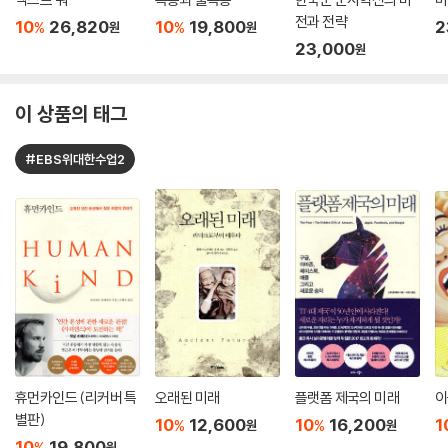
전과 전략
10
26,820
10
19,800
2
%
%
원
원
23,000
원
이 상품의 태그
#EBS위대한수업2
휴먼카인드 (리커버 특
오래된 미래
플랫폼 제국의 미래
이
별판)
10
12,600
10
16,200
1
%
%
원
원
10
19,800
%
원