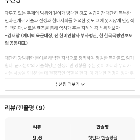
저자 맥스 부트는 이 변화들을 혁명이라고 부르지 않을 수 없었다. 혁명이
라는 표현이 아니고서는 이들 국가들의 도약을 설명할 수 없었던 것이다.
다루고 있는 주제의 범위와 깊이가 방대한 것도 놀랍지만 대단히 독특한
저자는 이 혁명의 일차적인 도화선을 ‘기술’에서 발견한다. 오랜 세월 계속
인과관계로 기술과 전쟁과 현대사회를 해석한 것도 그에 못지않게 인상적
되어온 기술의 축적은 어느 순간 ‘화약혁명’, ‘제1차 산업혁명’, ‘제2차 산업
인 책이다. 새로운 렌즈를 통해 역사가 주는 지혜에 흠뻑 취해보자.
혁명’, ‘정보혁명’ 등으로 불리는 기술력의 혁명적인 폭발로 나타났고, 이들
-김재창 (예비역 육군대장, 전 한미연합사 부사령관, 현 한국국방안보포
국가들은 그 변화의 소용돌이에서 살아남은 국가들이라 할 수 있었다. 그
럼 공동대표)
러나 여기엔 더 큰 무엇인가가 있었다. 그들은 그 격변의 소용돌이 속에서
단순히 운이 좋았다거나 그 이전의 성공의 덕을 보지 않았다. 몽골이 화약
대단히 광범위한 분야를 해박한 지식으로 정리하여 평범한 독자들도 읽기
혁명의, 중국이 산업혁명의, 소련이 정보혁명의 소용돌이 속에서 (어쩌면
쉽다. 군사분야의 기술혁명은 전쟁에만 영향을 주는 것이 아니라 우리가
그 소용돌이 속에 수몰되고 있음을 깨닫지도 못한 채) 그들이 쌓아왔고 움
사는 세상을 형성하는 데 결정적인 역할을 한다. 이 거대한 혁명이 장차 우
켜쥐고 있던 모든 것을 잃어버리고 있는 동안, 이들 국가들은 마치 노련한
리를 어디로 데려갈지, 그리고 어디까지 데려갈지 궁금하지 않은가?
추천평 더보기
서퍼가 거센 파도를 타듯 이 변화의 소용돌이 속에서 일련의 공통된 ‘비
-존 맥케인 (미 상원의원)
밀’을 깨닫고 실천하고 결국 그들 자신이 그 변화의 중심에 서게 되었던 것
이다.
소위 군사분야의 혁신에 대한 진단이 많이 나와 있지만 이를 역사를 관통
리뷰/한줄평
9
하는 거대한 흐름 위에 올려놓은 것은 맥스 부트가 처음이다. 수없이 생멸
장장 4년에 걸친 저술! 수많은 학자, 저명인사, 참전 군인들이 생생하게 증
하는 현상들 중에서 진정한 혁명을 식별할 수 있게 해주는 놀라운 책이다.
언한,
-폴 케네디 (예일대 역사학과 교수, 『강대국의 흥망』 저자
리뷰
한줄평
미국판 ‘강대국의 조건’!
9.6
저자 맥스 부트는 냉전 이후 유일의 초강대국으로 군림하던 미국이 9.11 이
첫번째 한줄평을