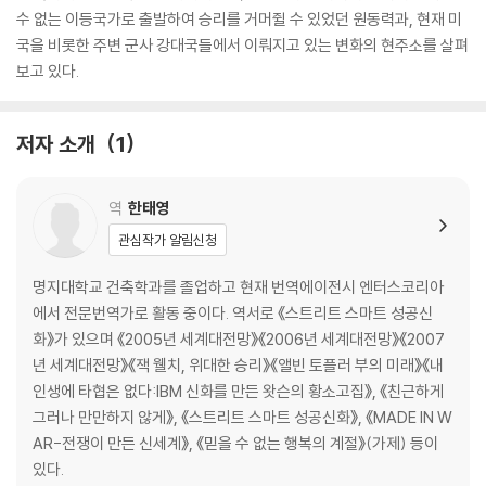
수 없는 이등국가로 출발하여 승리를 거머쥘 수 있었던 원동력과, 현재 미
국을 비롯한 주변 군사 강대국들에서 이뤄지고 있는 변화의 현주소를 살펴
보고 있다.
저자 소개
1
역
한태영
관심작가 알림신청
명지대학교 건축학과를 졸업하고 현재 번역에이전시 엔터스코리아
에서 전문번역가로 활동 중이다. 역서로 《스트리트 스마트 성공신
화》가 있으며 《2005년 세계대전망》《2006년 세계대전망》《2007
년 세계대전망》《잭 웰치, 위대한 승리》《앨빈 토플러 부의 미래》《내
인생에 타협은 없다:IBM 신화를 만든 왓슨의 황소고집》, 《친근하게
그러나 만만하지 않게》, 《스트리트 스마트 성공신화》, 《MADE IN W
AR-전쟁이 만든 신세계》, 《믿을 수 없는 행복의 계절》(가제) 등이
있다.