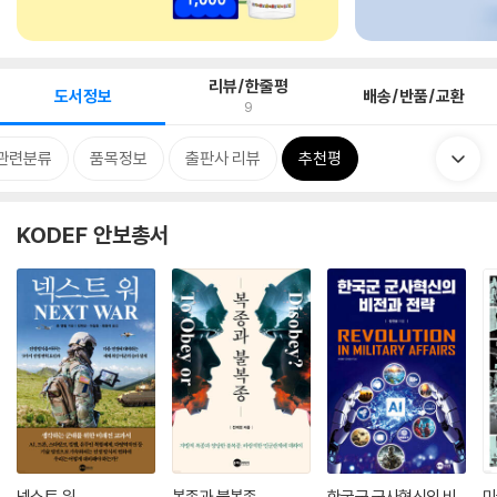
리뷰/한줄평
도서정보
배송/반품/교환
9
관련분류
품목정보
출판사 리뷰
추천평
KODEF 안보총서
넥스트 워
복종과 불복종
한국군 군사혁신의 비
미