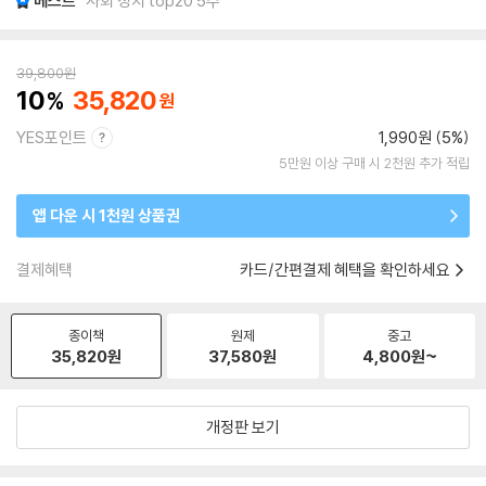
베스트
사회 정치 top20 5주
39,800
원
10
35,820
YES포인트
1,990원 (5%)
5만원 이상 구매 시 2천원 추가 적립
앱 다운 시 1천원 상품권
결제혜택
카드/간편결제 혜택을 확인하세요
종이책
원제
중고
35,820
원
37,580
원
4,800
원~
개정판 보기