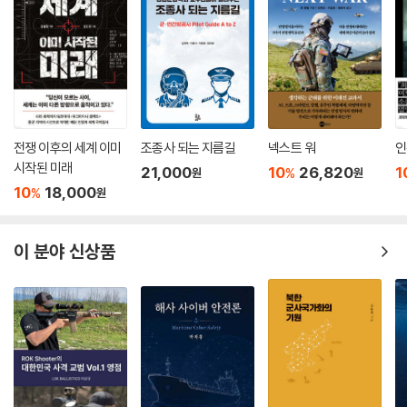
로 철저하게 구현하고 있었던 것이다. 프로이센의 효율적인 관료주의와 각
고의 노력을 통해 성취한 조직적, 사회적, 인적 혁명이 승리를 견인했음을
볼 수 있게 하는 대목이다.
저자는 구스타브 아돌프가 30년 전쟁에서 승승장구하며 스웨덴을 17세기
유럽 내 강대국의 대열에 올려놓은 것 역시 그가 귀족계급을 위해서가 아
닌 국가 전체를 위한 개혁을 주도했기 때문이라고 갈파한다. 웰링턴이 젊
전쟁 이후의 세계 이미
조종사 되는 지름길
넥스트 워
인
은 시절 인도 아사예에서 전투를 치를 때 상대 마라타 동맹군은 영국의 라
시작된 미래
21,000
10
26,820
1
%
원
원
이벌인 프랑스 장교 등을 고용하는 방식으로 결코 떨어지지 않는 병력과
10
18,000
%
원
화기를 보유하고 있었다. 웰링턴의 승리의 궁극적인 요인은 마라타군과는
전혀 달랐던 규율과 훈련, 곧 서구 군대가 수 세기에 걸쳐 쌓아온 문화 그
자체였다. 중국을 비롯한 다른 많은 아시아의 국가들과 달리 일본이 강국
이 분야 신상품
으로 부상하고 러시아 함대를 격침시켜 세계를 놀라게 할 수 있었던 것은
그들이 적의 ‘도구’만이 아닌 적의 ‘사상과 문화’까지 받아들였기 때문이었
다. 러?일 전쟁 당시 러시아 함대 내에서 이미 ‘기강이 엉망인 우리가 어떻
게 훈련이 잘 되어 있기로 소문난 일본 함대를 이기겠는가’라는 말이 나왔
다는 것은 이를 반증한다.
오늘날 미국의 비밀병기는 스텔스기나 무인항공기 프레데터가 아니라, 그