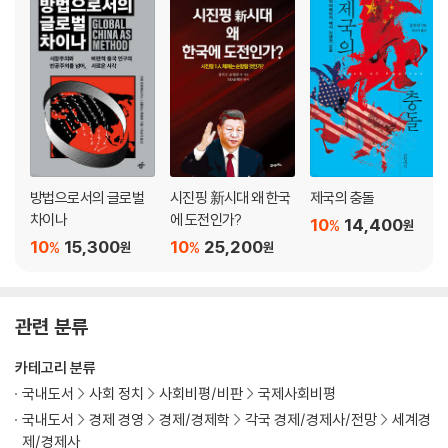
방법으로서의 글로벌
시진핑 新시대 왜 한국
제국의 충돌
차이나
에 도전인가?
10
14,400
%
원
10
15,300
10
25,200
%
%
원
원
관련 분류
카테고리 분류
국내도서
사회 정치
사회비평/비판
국제사회비평
국내도서
경제 경영
경제/경제학
각국 경제/경제사/전망
세계경
제/경제사