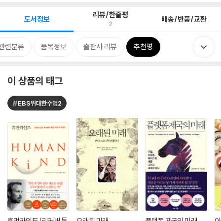
리뷰/한줄평
도서정보
배송/반품/교환
2
관련분류
품목정보
출판사 리뷰
추천평
이 상품의 태그
#EBS위대한수업2
휴먼카인드 (리커버 특
오래된 미래
플랫폼 제국의 미래
이