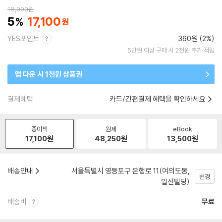
18,000
원
5
17,100
YES포인트
360원 (2%)
5만원 이상 구매 시 2천원 추가 적립
앱 다운 시 1천원 상품권
결제혜택
카드/간편결제 혜택을 확인하세요
종이책
원제
eBook
17,100
원
48,250
원
13,500
원
배송안내
서울특별시 영등포구 은행로 11(여의도동,
변경
일신빌딩)
배송비
무료