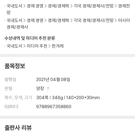
국내도서
경제 경영
경제/경제학
각국 경제/경제사/전망
경제전
망
국내도서
경제 경영
경제/경제학
각국 경제/경제사/전망
아시아
경제/경제사
수상내역 및 미디어 추천 분류
국내도서
미디어 추천
한겨레
품목정보
발행일
2021년 04월 08일
판형
양장
쪽수, 무게, 크기
304쪽 | 346g | 140*200*30mm
ISBN13
9788967358860
출판사 리뷰