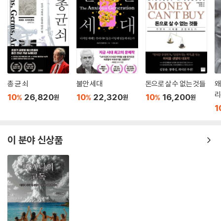
중국의 호황은 그 자신이 만들어낸 불균형의
무게 속에서 조만간 끝장이 날 운명
중국의 호황은 상품과 자본의 초국적 유통의 고삐 풀린 확장에 기반한 신
자유주의적 세계 질서에 의존해왔으며, 비록 중국이 이러한 배치 속에서
세력 균형의 변화를 모색해오긴 했지만, 중국의 기득권자들은 현상 유지에
힘써왔다. 더욱이 중국 자신의 불균형 발전의 경로는 세계 금융 위기로 이
총 균 쇠
불안 세대
돈으로 살 수 없는 것들
왜
어진 지구적 경제 불균형의 해법이라기보다는 핵심 원인이었다. 다른 자본
리
주의 강대국들의 호황과 마찬가지로 중국의 호황도 특정한 역사적 과정과
10
26,820
10
22,320
10
16,200
%
%
%
원
원
원
1
지구적 힘의 연쇄의 산물이며 영원히 지속될 수는 없다. 그런 측면에서 중
국은 현 상태의 세계와 그 모순에 대한 도전과 해법이라기보다는 그 토대
를 이루고 있는 걸로 보인다. 중국의 호황은 그 자신이 만들어낸 불균형의
이 분야 신상품
무게 속에서 조만간 끝장이 날 운명이라는 게 저자의 결론이다.
일부 통찰력을 가진 설명에도 불구하고 중국 자본주의에 대한 기존의 해석
들은 종종 자본주의가 무엇인지, 그리고 경제 체제로서의 자본주의가 국가
및 사회와 어떻게 관련되어 있는지에 대한 피상적이고 혼동된 개념 이해로
인해 한계를 갖는다. 중국의 자본주의적 호황에 대해 빈틈없이 분석하려면
다음 절에서 요약하는 바와 같이 자본주의에 대한 엄밀한 개념화에 근거해
야 한다.