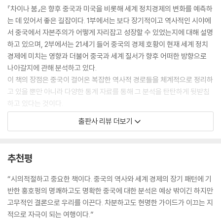
『차이나 붐』은 향후 중국과 미국을 비롯해 세계 정치경제의 변화를 예측하
는 데 있어서 좋은 길잡이다. 1부에서는 보다 장기적이고 역사적인 시야에
서 중국에서 자본주의가 어떻게 자리잡고 성장할 수 있었는지에 대해 설명
하고 있으며, 2부에서는 21세기 들어 중국의 경제 호황이 현재 세계 정치
경제에 미치는 영향과 더불어 중국과 세계 질서가 향후 어떠한 방향으로
나아갈지에 관해 분석하고 있다.
이 책의 장점은 중국이 걸어온 복잡한 역사적 경로들을 체계적으로 정리하
고 있을 뿐만 아니라 다양한 통계 자료를 통해 그 분석을 탄탄하게 뒷받침
하고 있다는 것이다.
중국이 기존 질서에 얼마나 의존하고 있는지와 중국 엘리트들의 이해관계
출판사 리뷰 더보기
가 이 기존 질서와 어떻게 연계되어 있는지, 중국은 달러본위제의 영속화
와 미 재무부 채권에 대한 중독으로 인해 자국의 번영이라는 조건에 얽매
여 있으며, 부채 거품을 활용하려는 중국의 경제적 관행은 실패할 수밖에
추천평
없다는 게 결론이다.
훙호펑은 궁극적으로 이 책에서, 능력 면에서 제약을 받으면서도 태도 면
“시의적절하고 중요한 책이다. 중국의 역사와 세계 경제의 장기 패턴에 기
에서 점차 완강해지는 경제 기적 이후의 중국에 대하여 진지하게 경고하고
반한 훙호펑의 명쾌하고도 명확한 중국에 대한 분석은 예상 밖이긴 하지만
있다.
고무적인 결론으로 우리를 이끈다. 차분하고도 현명한 가이드가 이끄는 지
적으로 자극이 되는 여행이다.”