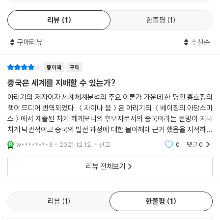
는 것을 보여주고 있다.”
그러나 이는 중국에서 자본주의의 발흥이 다른 지역에서의 자본주의 발흥
의 단순한 복제라거나 그와 똑같은 효과를 가져온다는 것을 의미하지는 않
- 마이클 페티스 (베이징대학 교수)
리뷰
1
한줄평
1
는다. 그와는 반대로 중국의 자본주의는 중국의 특정한 사회관계, 국가제
도, 지정학적 이익과 결합되어 특정한 양상을 보이는 동시에 세계 질서에
구매리뷰
추천순
특정한 결과를 가져온다. 예를 들자면, 다수의 중국 관찰자는 중국의 자본
주의적 발전 속에서 마오 시대의 유산인 국유기업의 중요성에 주목해왔으
종이책
구매
며, 국유기업들이 어떻게 중국의 경제 발전에 기여해왔는지, 다른 개발도
중국은 세계를 지배할 수 있는가?
상국들이 이러한 중국의 경험에서 어떠한 교훈을 얻을 수 있는지에 대해서
아리기의 저자이자 세계체계분석의 주요 이론가 가운데 한 명인 훙호펑의
도 논의해왔다.
책이 드디어 번역되었다. ＜차이나 붐＞은 아리기의 ＜베이징의 아담스미
스＞에서 제출된 차기 헤게모니의 후보자로서의 중국이라는 전망이 지나
중국의 자본주의적 호황의 지구적 효과와
치게 낙관적이고 중국의 발전 과정에 대한 몰이해에 근거 했음을 지적하고
그 호황의 한계
중국이 갖고 있는 모순, 특히 미국과 경합하지만 근본적으로는 미국의 신
w********3
2021.12.12.
신고
0
댓글
0
자유주의화 과정에
이 책의 두 번째 목적은 중국의 자본주의적 호황의 지구적 효과와 그 호황
리뷰 전체보기
의 한계를 분석하는 것이다. 나는 중국이 어떻게 세계를 재구성하고 있는
지 또 그에 대해 어떻게 평가받고 있는지에 대한 네 가지 공통 관념에 초점
을 맞출 것이다. 첫 번째 관념은 중국 경제에서의 국유 부문의 중요성으로,
리뷰
1
한줄평
1
미국이 1980년대부터 장려해온 자유시장 이데올로기와 세계적 자유시장
혹은 신자유주의적 질서에 중국이 도전해오고 있다는 것이다. 두 번째는