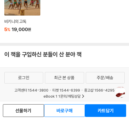
각 장에 대한 소개
비키니의 고독
1장에서는 17세기에서 18세기에 이르기까지 아메리카 대륙의 은이 중국
5
19,000
%
원
으로 대량 유입되면서 중국을 근대 초기 세계에서 가장 선진적인 시장 경
제로 만들었던 상업혁명이 어떻게 발생하게 되었는지에 관해 논의한다. 1
8세기 중국은 불평등의 증가로 인해 생겨난 정치적, 사회적 불만을 두려워
하는 중앙집권적인 가부장적 국가가 통치하고 있었다. 그렇기 때문에 상업
이 책을 구입하신 분들이 산 분야 책
활동은 시장 교환의 영역에 국한되었고 자본 축적 활동의 확장은 그러한
활동이 사회적 안정에 방해가 된다고 간주하는 국가에 의해 제한되었다.
2장에서는 19세기 중반 이후로 중국의 국가 건설자들이 서구 제국주의에
로그인
최근 본 상품
주문/배송
대한 대응으로 독일, 일본, 러시아와 같은 후발 산업주자들의 족적을 따라
서 국가 주도의 산업화를 시도하는 과정에서 겪었던 시련들에 관해 설명한
고객센터 1544-3800
티켓 1544-6399
중고샵 1566-4295
다.
eBook 1:1문의/채팅상담
3장에서는 현재 중국에서 자본주의의 부상이 한편으로 일본, 한국, 타이
예스이십사(주) 사업자 정보
완, 홍콩, 싱가포르와 같이 미국의 동맹으로 형성된 냉전 시대 동아시아 자
선물하기
바로구매
카트담기
본주의의 지속이면서, 또 다른 한편으로는 건강하고 잘 교육받은 대규모의
이용약관
개인정보처리방침
청소년보호정책
PC버전
회사소개
거래처관계자께
농촌 잉여 노동력과 국가 소유 자본의 광범위한 네트워크 등 마오쩌둥 시
도서홍보
광고
기에 형성된 기반 위에서 이뤄진 것임을 설명한다.