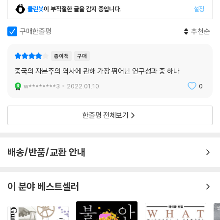
중국이 중국 내부의 거대한 빈곤 인구의 소득 수준을 끌어올려 산업화된
클린봇
이 부적절한 글을 감지 중입니다.
설정
서구와 그 나머지 개발도상 지역 사이의 소득 양극화라는 장기 경향을 역
구매한줄평
추천순
전시키고 있다는 관념이다. 또한 중국은 선진국들을 따라잡으려는 개발도
상국들에게 새로운 모델과 기회를 창출하고 있다고 여겨진다. 세 번째 관
념은 일반적으로는 서구, 특정하게는 미국에 의해 좌우되는 정치적 지배에
종이책
구매
중국이 도전하고 있고 심지어는 대체하고 있다는 것이다. 네 번째는 주로
중국의 자본주의 역사에 관해 가장 뛰어난 연구성과 중 하나
미국과 유럽에서 시작되어 충격을 주고 있는 지구적 위기 속에서 중국이
w********3
2022.01.10.
0
가장 강력한 성장 동력이 되어 세계 경제를 구원할 것이라는 관념이다.
이 책은 최근 중국의 자본주의적 호황의 역사적 기원, 지구적 효과 그리고
임박한 쇠퇴를 세세히 검토하여 좀 더 종합적이고 포괄적인 방식으로 중국
한줄평 전체보기
의 자본주의적 발전의 전망을 평가할 수 있는 시야를 제공한다. 저자가 보
기에 위에 언급한 네 가지 관념은 세계 정치경제를 바꿀 수 있는 중국의 영
향력과 중국 호황의 지속가능성을 과대평가하고 있다. 저자는 이 네 가지
배송/반품/교환 안내
관념을 하나하나씩 비판적으로 검토한다. 그 과정에서 저자는 정반대로 중
국이 세계 시장과 결부되어 있는 주요 자본주의 경쟁국가로 부상하고 있으
이 분야 베스트셀러
며, 미국, 일본, 독일과 같은 기타 자본주의 강대국들과 다르지 않다는 것
을 증명한다.