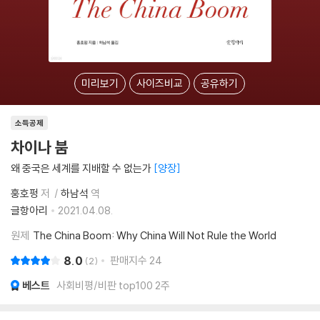
미리보기
사이즈비교
공유하기
소득공제
차이나 붐
왜 중국은 세계를 지배할 수 없는가
양장
훙호펑
저
하남석
역
글항아리
2021.04.08.
원제
The China Boom: Why China Will Not Rule the World
8.0
판매지수
24
2
베스트
사회비평/비판 top100 2주