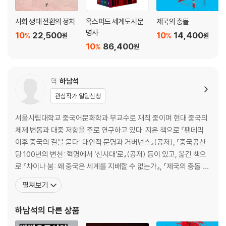
사회 생태 전환의 정치
옥스퍼드 세계도시문
제국의 충돌
명사
10
22,500
10
14,400
%
%
원
원
10
86,400
%
원
역
하남석
관심작가 알림신청
서울시립대학교 중국어문화학과 부교수로 재직 중이며 현대 중국의
체제 변동과 대중 저항을 주로 연구하고 있다. 지은 책으로 『팬데믹
이후 중국의 길을 묻다: 대안적 문명과 거버넌스』(공저), 『중국공산
당 100년의 변천: 혁명에서 ‘신시대’로』(공저) 등이 있고, 옮긴 책으
로 『차이나 붐: 왜 중국은 세계를 지배할 수 없는가』, 『제국의 충돌:
‘차이메리카’에서 ‘신냉전’으로』, 『아이폰을 위해 죽다: 애플, 폭스콘,
펼쳐보기
그리고 중국 노동자의 삶』(공역) 등이 있다. 주요 논문으로는 「중국의
신자유주의 논쟁과 그 함의」 「1989년 천안문 사건과 그 이후: 역사의
하남석
의 다른 상품
중첩과 트라우마의 재