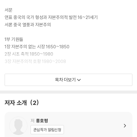
서문
연표 중국의 국가 형성과 자본주의적 발전 16~21세기
서론 중국 열풍과 자본주의
1부 기원들
1장 자본주의 없는 시장 1650~1850
2장 시초 축적 1850~1980
3장 자본주의적 호황 1980~2008
2부 지구적 효과, 임박한 종말
목차 더보기
4장 개발도상국들의 부상
5장 미국 패권 이후의 세계?
6장 지구적 위기
저자 소개
2
결론 호황 이후
참고문헌
저
훙호펑
옮긴이의 말
관심작가 알림신청
찾아보기