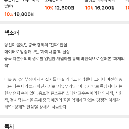
별판)
10
12,600
10
16,200
1
%
%
원
원
10
19,800
%
원
책소개
당신이 몰랐던 중국 경제의 ‘진짜’ 진실
데이터로 입증해보인 ‘차이나 붐’의 실상
중국 자본주의의 경로를 엄밀한 개념화를 통해 비판적으로 살펴본 ‘화제의
책’
다들 중국의 부상이 세계 질서를 바꿀 거라고 생각했다. 그러나 여전히 중
국은 다른 나라들과 마찬가지로 ‘자유무역’과 ‘미국 지배’로 특징지어지는
현상 유지 속에 있다. 훙호펑 존스홉킨스대학 교수는 예리한 역사적, 사회
적, 정치적 분석을 통해 중국 패권의 꿈을 억제하고 있는 ‘경쟁적 이해관
계’와 ‘경제적 현실’을 상세히 서술한다.
목차