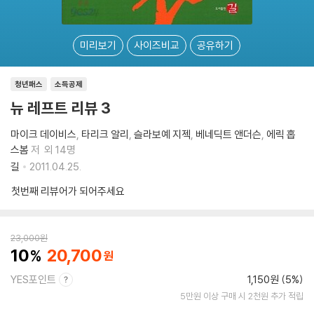
미리보기
사이즈비교
공유하기
청년패스
소득공제
뉴 레프트 리뷰 3
마이크 데이비스
타리크 알리
슬라보예 지젝
베네딕트 앤더슨
에릭 홉
스봄
저
외 14명
길
2011.04.25.
첫번째 리뷰어가 되어주세요
23,000
원
10
20,700
YES포인트
1,150원 (5%)
5만원 이상 구매 시 2천원 추가 적립