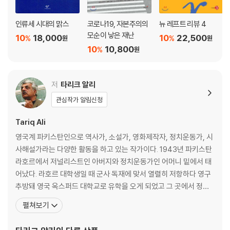
인류세 시대의 맑스
코로나19, 자본주의의
뉴 레프트 리뷰 4
모순이 낳은 재난
10
18,000
10
22,500
%
%
원
원
10
10,800
%
원
저
타리크 알리
관심작가 알림신청
Tariq Ali
영국계 파키스탄인으로 역사가, 소설가, 영화제작자, 정치운동가, 시
사해설가라는 다양한 활동을 하고 있는 작가이다. 1943년 파키스탄
라호르에서 저널리스트인 아버지와 정치운동가인 어머니 밑에서 태
어났다. 라호르 대학생일 때 군사 독재에 맞서 열렬히 저항하다 영구
추방돼 영국 옥스퍼드 대학교로 유학을 오게 되었고 그 곳에서 정치
학, 경제학, 철학 등을 공부했다. 그는 옥스퍼드 유니언의 회장으로
펼쳐보기
선출되어 베트남전 반대 시위를 계획하면서부터 정치적 명성을 쌓게
되었다. 이후 타리크 알리는 베트남, 볼리비아, 중국, 북한 등을 방문