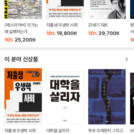
곳에서의 야심찬 건설 계획을 비웃기라도 하듯이 우려할 만하다. 어떤 추
정에 따르면 2050년까지 히말라야 빙하의 3분의 1이 없어질 것이고, 210
0년까지는 3분의 2가 사라질 것이라고 한다. 즉 지속적으로 히말라야의
[예스리커버] 국가는
저출생 우생학 사회
21세기 자본
헨
수원(水源)은 고갈될 예정이다. 더 심각한 것은 빙하호의 붕괴에 의한 홍
왜 실패하는가
서
10
19,800
10
29,700
%
%
원
원
수이다. 예를 들어 부탄은 영토 안에 이런 호수가 2,600개 있음이 확인되
10
25,200
1
%
원
었고, 그 가운데 25개는 붕괴 위험이 크다고 한다.
더 불안한 요인은 인위적인 것일지도 모른다. 앞서 말했듯이 이 지역에서
이 분야 신상품
의 중국의 역할과 지배력은 절대적이라고 볼 수 있다. 그 가장 큰 힘은 물론
현재 성장 가도를 달리고 있는 경제력에 있다. 하지만 2009년 1월 중국사
회과학원 장까오밍(蔣高明)은 서남 지역에서의 댐 건설 가속화가 이미
심각한 수준인 이 지역의 환경적, 사회적 위험을 심화하고 있으며, 일부 공
정들은 환경영향평가조차 다 받지 않고 건설되고 있다고 냉철하게 비판하
는 글을 쓴 점은 개발만이 능사가 아님을 역설적으로 보여주고 있다.
현대의 환경정치학: 통합적 비전이 부족하다
그렇다면 어떻게 해야 한다는 이야기인가? 사실상 인류의 절대 다수가 살
고 있고, 또 선진국 성장의 바탕인 ‘도시’로부터 문제 해결의 실마리를 찾아
저출생 우생학 사회
대학을 살리자
뜻과 국제정치 그리고
비