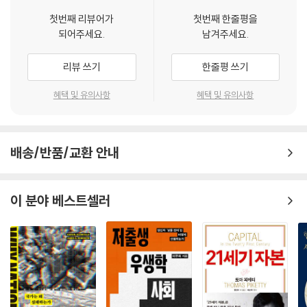
전소에 대한 재인식을 요청하고 있다. 온실가스를 감축하려는 교토와 코펜
첫번째 리뷰어가
첫번째 한줄평을
하겐 기후회의에 걸었던 희망은 사실상 물 건너간 지 오래이며, 선진국들
되어주세요.
남겨주세요.
의 생색내기 원조사업은 문제의 본질을 호도하고 있다. 1961년 이후 경제
가 세계화되면서 환경이 지게 된 부담과 비용 가운데 선진 부국(富國)들
리뷰 쓰기
한줄평 쓰기
은 전 세계에 걸쳐 환경 악화의 42퍼센트를 담당했고 그에 따른 비용은 고
작 3퍼센트만을 감당했을 뿐이다.
혜택 및 유의사항
혜택 및 유의사항
히말라야 산맥에서 벌어지는 보이지 않는 '물' 전쟁
눈을 돌려 세계의 지붕 히말라야로 가보자. 케네스 포머런츠의 글 「위기의
배송/반품/교환 안내
대(大)히말라야 수계(水系)」이다. 전 세계 인구의 거의 절반을 품고 있는,
'물'에 관한 희망과 우려가 히말라야 산맥과 티베트 고원 지대에서 교차하
고 있다. 이곳에서 녹는 빙하와 물들이 지구 전체의 반에 약간 미치지 못하
이 분야 베스트셀러
는 인구를 부양하는 강들에 물을 공급한다. 아울러 물이 흘러내리는 고도
차이 때문에 엄청난 수력발전 잠재력이 있다. 그러나 동시에 인도와 중국
은 1940년대 이후 자신들이 일군 사회, 경제적인 성취가 지속 불가능한
수준의 지하수 인출에 의존해왔다는 음울한 사실에 직면하고 있다. 이제
수억 명의 인구가 엄청난 물 부족에 직면해 있다. 여기서 바로 인류 역사상
가장 거대한 일련의 건설 계획들이 물을 확보하려는 의도 아래 시행되고
있다. 그 가운데 중국이 핵심적인 국가이다. 그러나 이곳의 기후변화는 이