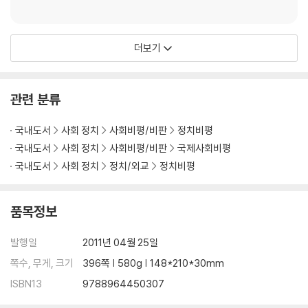
더보기
관련 분류
국내도서
사회 정치
사회비평/비판
정치비평
국내도서
사회 정치
사회비평/비판
국제사회비평
국내도서
사회 정치
정치/외교
정치비평
품목정보
발행일
2011년 04월 25일
쪽수, 무게, 크기
396쪽 | 580g | 148*210*30mm
ISBN13
9788964450307