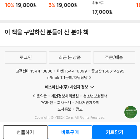
야 한다는 것이 마이크 데이비스의 주장이다. 지금과 같은 수평적 팽창에
한반도
10
19,800
5
19,000
1
%
%
원
원
의존한 도시 정책으로는 점점 급박하게 다가오는 기후변화를 막아내지 못
17,000
원
할뿐더러 그 시간을 단축할 것이라는 전망이다. 그런 점에서 19세기 말과
20세기 초에 현대의 도시를 유토피아 생태주의 입장에서 최초로 비판한
이 책을 구입하신 분들이 산 분야 책
사회주의자들과 무정부주의자들의 소리에 귀 기울여야 할지도 모른다. 현
재의 환경정치학이 오늘날 내부적으로 위기에 봉착한 것은 빈곤, 에너지,
생물다양성, 기후변화의 도전을 인류 진보라는 통합적 비전 속에서 다루겠
다는 과감한 발상이 없기 때문이다. 히말라야의 물 개발 계획 역시 ‘개발’에
로그인
최근 본 상품
주문/배송
만 초점을 두기보다는 최소한 장기적으로는, 풍력과 태양력 등의 기술이
진정 깨끗하고 가격이 맞는 전기를 생산하는 데 적합한 것이라는 인식의
고객센터 1544-3800
티켓 1544-6399
중고샵 1566-4295
전환을 요구한다. 거대한 공정들보다 끊임?이 소규모이고, 매력이 없으며,
eBook 1:1문의/채팅상담
때로는 고통스러운 물 보존 방법들을 계속 시행해가는 것이 더 요구되는
예스이십사(주) 사업자 정보
것이다.
이용약관
개인정보처리방침
청소년보호정책
PC버전
회사소개
거래처관계자께
파탄나는 미국의 최대 주(州), 캘리포니아
도서홍보
광고
리처드 워커의 글, 「표류하는 황금 주(州), 캘리포니아」는 신자유주의의
Copyright © YES24 Corp. All Rights Reserved.
허상을 적나라하게 보여주는 대표적 사례이다. 한때 잘 나가던 캘리포니아
MATOM14
는 전 세계인들의 부러움을 한껏 받았지만 지금은 주 정부 자체가 파산 상
선물하기
바로구매
카트담기
태에 있다. 캘리포니아는 미국에서 연방 정부 다음으로 예산이 크다. 그러