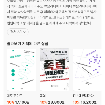
오늘날 가장 논쟁적인 철학자이자 ‘동유럽의 기적’이라 불리는 세계
적 석학. 슬로베니아의 수도 류블랴나에서 태어나 류블랴나대학교에
서 철학 박사학위를 받은 후 파리8대학교에서 정신분석학으로 박사
학위를 취득했다. 컬럼비아대학교, 프린스턴대학교, 파리8대학교,
런던대학교 등 대서양을 넘나들며 세계 주요 대학에서 강의했다. 현
재는 슬로베니아 류블랴냐대학교 사회학연구소에서 선임연구원, 버
펼쳐보기
크벡연구소 인류학 소장을 역임하고 있다. 1989년 국제적 명성을 안
긴 『이데올로기의 숭고한 대상』을 세상에 내놓은 이후, 급진적 정치
슬라보예 지젝
의 다른 상품
이론, 정신분석학, 현대철학에서의 독창적 통찰을 바탕으로 인문학,
제로 포인트
폭력
진보에 반대한다
10
17,100
10
28,800
10
16,200
%
%
%
원
원
원