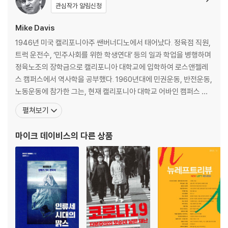
9. 법 대(對) 정치 - 에마뉘엘 테레
관심작가 알림신청
10. 서양 민족주의와 동양 민족주의: 중요한 차이가 있을까 - 베네딕트 앤
더슨
Mike Davis
11. 서구 신좌파의 역사 - 스튜어트 홀
1946년 미국 캘리포니아주 쌘버너디노에서 태어났다. 정육점 직원,
트럭 운전수, ‘민주사회를 위한 학생연대’ 등의 일과 학업을 병행하며
제4부 대담
정육노조의 장학금으로 캘리포니아 대학교에 입학하여 로스앤젤레
12. 혼란스러운 세계: 에릭 홉스봄과의 대담 - 에릭 홉스봄
스 캠퍼스에서 역사학을 공부했다. 1960년대에 민권운동, 반전운동,
노동운동에 참가한 그는, 현재 캘리포니아 대학교 어바인 캠퍼스 역
제5부 서평
사학 교수로 재직 중이며, 강의를 하면서 노동운동에서 계속 활동했
펼쳐보기
13. 세계경제는 어디로 가는가: 미셸 아글리에타, 로랑 베레비의 [세계 자
다. 또한 1998년 맥아더펠로우십(MacArthur Fellowship)을 수상
본주의의 무질서] - 존 그랄
했고, 게티인스티튜트의 연구원이기도 하다. 1980년 『뉴레프트리뷰
마이크 데이비스
의 다른 상품
(New Left Review)』편집
출전
지은이 소개
옮긴이 소개