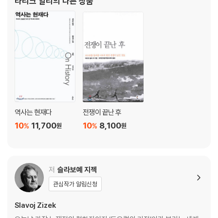
타리크 알리
의 다른 상품
하며 전 세계적으로 격동의 시기였던 1960년대
역사는 현재다
전쟁이 끝난 후
10
11,700
10
8,100
%
%
원
원
저
슬라보예 지젝
관심작가 알림신청
Slavoj Zizek