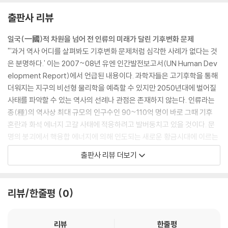
출판사 리뷰
일국(一國)적 차원을 넘어 전 인류의 미래가 달린 기후변화 문제
"'과거 역사 어디를 살펴봐도 기후변화 문제처럼 심각한 사례가 없다는 것
은 분명하다.' 이는 2007~08년 유엔 인간발전보고서(UN Human Dev
elopment Report)에서 언급된 내용이다. 과학자들은 고기후학을 통해
더워지는 지구의 비선형 물리학을 예측할 수 있지만 2050년대에 벌어질
사태를 파악할 수 있는 역사의 선례나 관점은 존재하지 않는다. 인류라는
종(種)의 역사상 최대 규모의 인구수인 90~110억 명이 바로 그때 기후
혼란과 화석 에너지 고갈 사태에 적응하려고 발버둥치고 있을 것이다. 문
명의 붕괴에서 핵융합 에너지에 의해 인도되는 새로운 황금시대에 이르는
온갖 시나리오를 우리 손자, 손녀들의 미래라는 낯선 스크린에 투사해볼
출판사 리뷰 더보기
수 있을 것이다." 이것은 미국의 대표적 진보 사회학자 마이크 데이비스의
인류의 미래에 대한 음울한 전망이다. (pp.33-34)
리뷰/한줄평
0
최근 일본을 강타한 지진과 지진해일, 그리고 뒤이은 후쿠시마 원자력 발
전소의 방사능 유출사고 역시 직간접적으로 기후변화의 영향 아래 놓여 있
고, 한편으로는 그동안 인류가 청정 에너지로 맹신해오다시피한 원자력 발
리뷰
한줄평