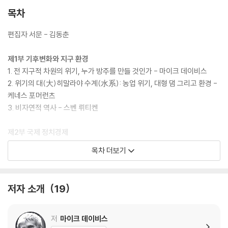
목차
편집자 서문 - 김동춘
제1부 기후변화와 지구 환경
1. 전 지구적 차원의 위기, 누가 방주를 만들 것인가 - 마이크 데이비스
2. 위기의 대(大)히말라야 수계(水系): 농업 위기, 대형 댐 그리고 환경 -
케네스 포머런츠
3. 비자연적 역사 - 스벤 뤼티켄
제2부 국제 정치경제
4. 사막의 모래언덕은 끊임없이 움직인다 - 수전 왓킨스
목차 더보기
5. 오바마의 (중동) 전쟁: 새로운 월스트리트 시스템의 결과 - 타리크 알리
6. 표류하는 황금 주(州), 캘리포니아 - 리처드 워커
7. 중국은 미국의 집사인가: 지구적 위기 속에서의 중국의 딜레마 - 훙호펑
저자 소개
19
8. 경제의 영구 비상사태 - 슬라보이 지젝
제3부 이론과 사상
저
마이크 데이비스