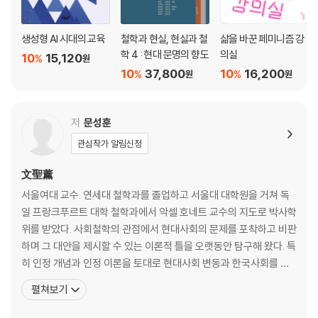
생성형 AI 시대의 교육
철학과 현실, 현실과 철
삶을 바꾼 페미니즘 강
학 4 : 현대 문명의 향도
의실
10
15,120
%
원
10
37,800
10
16,200
%
%
원
원
저
문성훈
관심작가 알림신청
文聖薰
서울여대 교수. 연세대 철학과를 졸업하고 서울대 대학원을 거쳐 독
일 프랑크푸르트 대학 철학과에서 악셀 호네트 교수의 지도로 박사학
위를 받았다. 사회철학의 관점에서 현대사회의 문제를 포착하고 비판
하며 그 대안을 제시할 수 있는 이론적 틀을 오랫동안 탐구해 왔다. 특
히 인정 개념과 인정 이론을 토대로 현대사회 변동과 한국사회를 분
석하는 여러 연구 논문을 집필했으며, 최근에는 신자유주의에 대한
펼쳐보기
대안적 정치이념을 정립하는 작업에 몰두했다. 『새로운 사회적 자유
주의』는 이런 노력의 결과물로서 경쟁 사회를 넘어서 협력 사회를 지