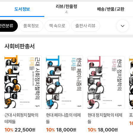
리뷰/한줄평
도서정보
배송/반품/교환
4
관련분류
품목정보
책 속으로
출판사 리뷰
사회비판총서
근대 사회정치철학의
현대 페미니즘의 테제
현대 정치철학의 테제
포
테제들
들
들
1
10
22,500
10
18,000
10
18,000
%
%
%
원
원
원