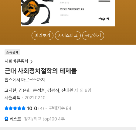
미리보기
사이즈비교
공유하기
소득공제
사회비판총서
근대 사회정치철학의 테제들
홉스에서 마르크스까지
고지현
김은희
문성훈
김광식
진태원
저
외 6명
사월의책
2021.02.10.
10.0
판매지수
84
4
베스트
정치/외교 top100 4주