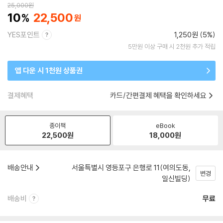
25,000
원
10
22,500
YES포인트
1,250원 (5%)
5만원 이상 구매 시 2천원 추가 적립
앱 다운 시 1천원 상품권
결제혜택
카드/간편결제 혜택을 확인하세요
종이책
eBook
22,500
원
18,000
원
배송안내
서울특별시 영등포구 은행로 11(여의도동,
변경
일신빌딩)
배송비
무료