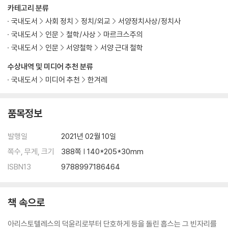
카테고리 분류
국내도서
사회 정치
정치/외교
서양정치사상/정치사
국내도서
인문
철학/사상
마르크스주의
국내도서
인문
서양철학
서양 근대 철학
수상내역 및 미디어 추천 분류
국내도서
미디어 추천
한겨레
품목정보
발행일
2021년 02월 10일
쪽수, 무게, 크기
388쪽 | 140*205*30mm
ISBN13
9788997186464
책 속으로
아리스토텔레스의 덕윤리로부터 단호하게 등을 돌린 홉스는 그 빈자리를