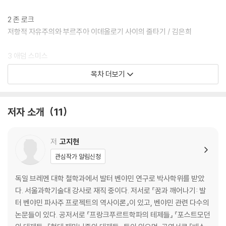
2 존 로크
저항적 자유주의와 부르주아 이데올로기 사이의 줄타기 / 김은희
3 애덤 스미스
‘자연적 자유’의 정의로운 실현 / 문성훈
목차 더보기
4 장-자크 루소
자연으로 돌아가자! / 김광식
저자 소개
11
5 베네딕투스 데 스피노자
목적론 비판에서 미신에 대한 분석으로 / 진태원
저
고지현
관심작가 알림신청
6 이마누엘 칸트
주관적 전회에 따른 법적 자유와 공통감의 정치 / 정대훈
독일 브레멘 대학 철학과에서 발터 벤야민 연구로 박사학위를 받았
다. 서울과학기술대 강사로 재직 중이다. 저서로 『꿈과 깨어나기: 발
7 게오르크 빌헬름 프리드리히 헤겔
터 벤야민 파사주 프로젝트의 역사이론』이 있고, 벤야민 관련 다수의
원자적 개인주의를 넘어 인륜적 공동체의 상호인정 관계로 / 이행남
논문들이 있다. 공저서로 『프랑크푸르트학파의 테제들』 『포스트모던