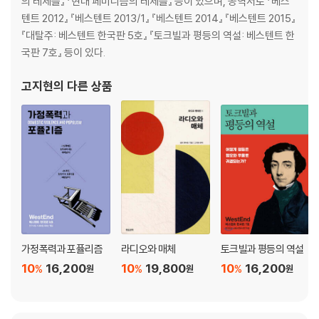
의 테제들』 『현대 페미니즘의 테제들』 등이 있으며, 공역서로 『베스
8 존 스튜어트 밀
텐트 2012』 『베스텐트 2013/1』 『베스텐트 2014』 『베스텐트 2015』
자유를 향한 지치지 않는 열정 / 이유선
『대탈주: 베스텐트 한국판 5호』 『토크빌과 평등의 역설: 베스텐트 한
국판 7호』 등이 있다.
9 토머스 그린
새로운 개인의 탄생과 자유의 재정립 / 박성진
고지현
의 다른 상품
10 카를 마르크스
자본의 지배 너머의 자유를 향해 / 한상원
주
저자 소개
가정폭력과 포퓰리즘
라디오와 매체
토크빌과 평등의 역설
10
16,200
10
19,800
10
16,200
%
%
%
원
원
원