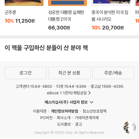
4. 왜 우리는 자연으로 돌아가야 하는가? - 장-자크 루소
장-자크 루소는 『사회계약론』 『에밀』 등과 같은 저작을 통해 문명과 사회
군주론
성공한 대통령 실패한
중국이 분석한 미국 침
파
를 비판한 계몽사상가로 알려져 있다. 4장에서는 루소의 사회사상을 오늘
대통령 2 미국
몰 시나리오
10
11,250
1
%
원
날의 사회 문제에 적용시켜본다. 루소의 “자연으로 돌아가라!”는 사상의
66,300
10
20,700
%
원
원
핵심을 담고 있는 『인간 불평등 기원론』을 바탕으로 오늘날의 난민과 국경
의 기원을 살펴본다. 난민 문제를 낳은, 땅을 소유할 권리를 둘러싼 사회적
불평등의 기원을 살펴보고, 살던 땅에서 쫓겨 온 난민들에게 “우리 땅에서
이 책을 구입하신 분들이 산 분야 책
나가라”고 호통을 치는 일이 과연 정당한지를 하나하나 따져본다.
5. 어떻게 정치적 가상에서 벗어날 수 있는가? - 베네딕투스 데 스피노자
로그인
최근 본 상품
주문/배송
스피노자는 근대 철학을 대표하는 사상가이지만 오랫동안 형이상학자 혹
은 윤리학자로만 여겨져 왔다. 그러나 스피노자의 사상 체계에서 정치철학
고객센터 1544-3800
티켓 1544-6399
중고샵 1566-4295
은 본질적인 중요성을 갖고 있으며, 근대성의 정치철학적 틀로는 제대로
eBook 1:1문의/채팅상담
이해되거나 평가될 수 없는 현재성 또한 지니고 있다. 5장에서는 스피노자
예스이십사(주) 사업자 정보
의 정치적 상상 이론의 의미를 살펴본다. 정치는 공동체의 형성 가능성을
이용약관
개인정보처리방침
청소년보호정책
전제하는데, 상상 없이는 공동체라는 것이 불가능하다는 바로 그 이유 때
PC버전
회사소개
거래처관계자께
문에, 스피노자 정치철학에서 상상의 문제는 근본적인 중요성을 지니고 있
도서홍보
광고
다. 나아가 이는 상상과 욕망 등이 정치적 선택과 결정을 지배하는 반지성
Copyright © YES24 Corp. All Rights Reserved.
주의와 탈진실 시대에 살고 있는 우리에게도 많은 통찰을 준다.
MATOM16