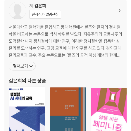
저
김은희
관심작가 알림신청
서울대학교 철학과를 졸업하고 동대학원에서 롤즈와 왈저의 정치철
학을 비교하는 논문으로 박사 학위를 받았다. 자유주의와 공동체주의
도덕철학 내지 정치철학에 대한 연구, 이러한 정치철학을 접목한 성
윤리를 모색하는 연구, 교양 교육에 대한 연구를 하고 있다. 경인교대
윤리교육과 교수. 주요 논문으로는 「롤즈의 공적 이성 개념의 한계와
중첩적 합의 개념의 재조명」(2010), 「흄의 정치철학과 보수주의」(2
펼쳐보기
011), 「로크의 자유주의와 무산자 배제」(2016), 「롤즈의 해석은 칸트
윤리학을 왜곡하는가: 롤즈의 『도덕철학사강의』를 중심으로」(201
김은희
의 다른 상품
7), 「정의론으로서의 성윤리」(2