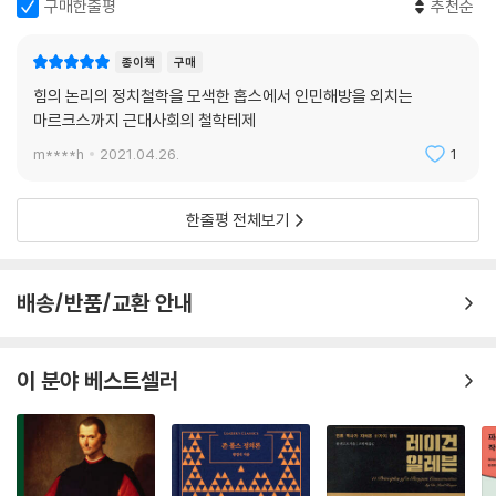
구매한줄평
추천순
■ 근대 사회정치철학자들이 우리에게 던지는 열 가지 질문
1. 자연 상태인가, 사회계약인가? - 토머스 홉스
종이책
구매
토머스 홉스의 『리바이어던』은 고대 정치철학과 근대 정치철학을 가르는
힘의 논리의 정치철학을 모색한 홉스에서 인민해방을 외치는
이정표적인 저작으로 여겨진다. 홉스의 정치이론과 함께 근대 정치에서 가
마르크스까지 근대사회의 철학테제
장 중요한 화두로 등장하는 것은 정치 공동체에 대한 의무나 시민적 덕이
m****h
2021.04.26.
1
아니라 각 개인의 고유한 권리이기 때문이다. 도덕에서 권력으로의 패러다
임 전환, 이것이 홉스가 마키아벨리와 더불어 근대 정치철학의 혁명적 창
한줄평 전체보기
시자로 불리는 이유다. 홉스가 상정한 자연 상태에서는 인간이 인간에게
늑대로 여겨지므로, 모든 사람은 자연 상태를 벗어나기 위해 자신의 권리
를 양도하여 공동의 권력인 ‘리바이어던’(국가)을 성립시켜야 한다. 그런
배송/반품/교환 안내
데 이러한 사회계약은 언제든 다시 자연 상태로 추락할 수 있다는 점에서
여전히 불안정하며 모순이 많다. 따라서 홉스 이후의 모든 정치사상 논의
는 홉스를 비판하고 갱신하는 작업이 된다.
이 분야 베스트셀러
2. 저항적 자유주의인가, 부르주아 이데올로기인가? - 존 로크
존 로크의 『통치론』은 한편으로 자유주의 전통의 사상적 선조들 중 하나로
거론되며 현대 자유주의 전통에서 계승할 소중한 지적 자원으로 여겨지지
만, 다른 한편으로 그의 자유주의는 자본주의적 인간과 사회의 출현을 정