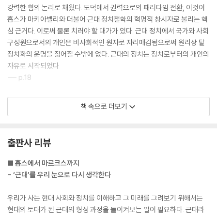
강력한 힘의 논리로 채웠다. 도덕에서 권력으로의 패러다임 전환, 이것이
홉스가 마키아벨리와 더불어 근대 정치철학의 혁명적 창시자로 불리는 핵
심 근거다. 이로써 물론 치러야 할 대가가 있다. 근대 정치에서 국가와 사회
구성원으로서의 개인은 비사회적인 원자로 자리매김됨으로써 원리상 탈
정치화의 운명을 짊어질 수밖에 없다. 근대의 정치는 정치로부터의 개인의
자유로 시작되었다.
--- p.18
대부분의 경제 사상사에서 스미스는 근대 경제학의 시조로 평가될 만큼 경
책 속으로 더보기
제학자로서의 지위는 확고하다. 그러나 비록 그가 근대 경제학의 아버지라
칭해질 만큼 근대 경제학의 표준이 될 만한 저작을 남겼지만, 동시에 이에
버금갈 만큼 윤리학에 대해서도 괄목할 만한 업적을 남기고 있음이 간과되
출판사 리뷰
어서는 안 된다. 그렇다면 스미스 사상의 양대 축을 이루는 윤리학과 경제
학은 서로 어떤 관계에 있을까? 이는 단순히 스미스의 각기 다른 관심을 보
■ 홉스에서 마르크스까지
여주는 것일까? 아니면 서로 밀접하게 연관된 것일까?
- ‘근대’를 우리 눈으로 다시 생각한다
--- p.64
우리가 사는 현대 사회와 정치를 이해하고 그 미래를 그려보기 위해서는
스피노자 철학의 복잡성 내지 이론적 매력 중 하나는, 스피노자가 한편으
현대의 토대가 된 근대의 형성 과정을 돌이켜보는 일이 필요하다. 근대라
로 동시대의 다른 어떤 철학자들보다 더 철저하게 합리성의 영역을 확장하