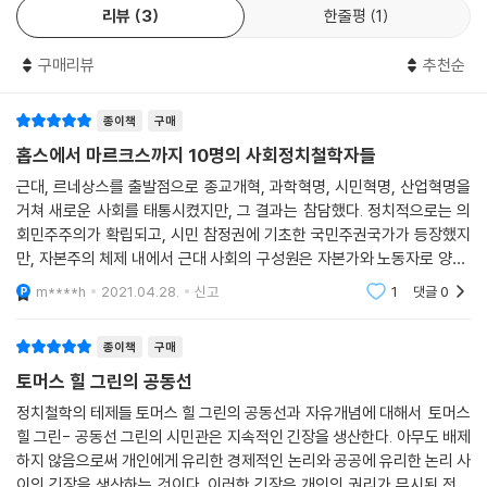
--- p.352
리뷰
3
한줄평
1
입장이 어떤 의의를 갖는지도 따져본다. 이들 철학자의 입장은 오늘날 우
리 사회를 성찰하는 데 길잡이 역할을 할 수 있다. 여전히 우리는 이들이 제
구매리뷰
추천순
기했던 문제 틀에서 크게 벗어나 있지 못하기 때문이다.
■ 자유의 권리를 어떻게 보장할 것인가?
종이책
구매
- 근대 사회정치철학자들의 문제설정
홉스에서 마르크스까지 10명의 사회정치철학자들
근대, 르네상스를 출발점으로 종교개혁, 과학혁명, 시민혁명, 산업혁명을
『근대 사회정치철학의 테제들』은 홉스에서 마르크스에 이르는 10명의 근
거쳐 새로운 사회를 태통시켰지만, 그 결과는 참담했다. 정치적으로는 의
대 사회정치철학자들을 다루면서 그들이 만든 사상의 지형도를 한눈에 보
회민주주의가 확립되고, 시민 참정권에 기초한 국민주권국가가 등장했지
여준다. 이들 근대 철학자를 관통하는 하나의 문제가 있다면, 그것은 곧 ‘자
만, 자본주의 체제 내에서 근대 사회의 구성원은 자본가와 노동자로 양분,
유’의 문제이다. 국가로부터 개인의 자유와 권리를 획득하는 일, 사회의 억
경제적 불평등이 확대되고 착취와 억압도 가속돼, 근대국가에서 제국주의
m****h
2021.04.28.
신고
1
댓글
0
압과 습속에서 벗어나는 일, 불평등한 사회정치 구조로부터 해방되는 일
로 변질, 서구사회
등이 근대 사상의 주요 관심사였다. 기독교 중심의 중세 봉건제 사회가 붕
종이책
구매
괴하고 정치적 자유주의, 경제적 자본주의, 문화적 개인주의라는 세 가지
토머스 힐 그린의 공동선
이념에 기초한 근대 사회가 형성된 것은 바로 그와 같은 ‘자유의 권리’에 대
한 희망에서 비롯된 것이었다.
정치철학의 테제들 토머스 힐 그린의 공동선과 자유개념에 대해서 토머스
힐 그린- 공동선 그린의 시민관은 지속적인 긴장을 생산한다. 아무도 배제
하지 않음으로써 개인에게 유리한 경제적인 논리와 공공에 유리한 논리 사
이렇듯 ‘근대 사회의 일원으로서 개인에게 자유란 무엇이며 어떻게 각 개
이의 긴장을 생산하는 것이다. 이러한 긴장은 개인의 권리가 무시된 전체