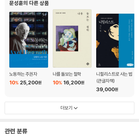
문성훈
의 다른 상품
향하는 새로운 자유주의 이념을 제시하고 있다. 현재 서울여
노동하는 주권자
나를 돌보는 철학
니힐리스트로 사는 법
(큰글자책)
10
25,200
10
16,200
%
%
원
원
39,000
원
더보기
관련 분류