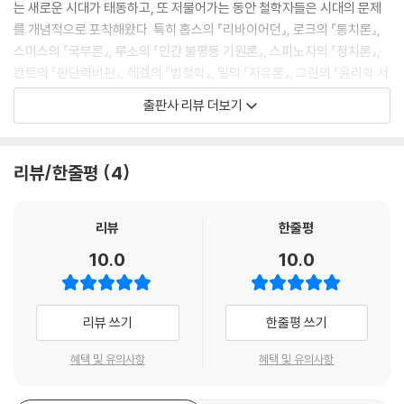
는 새로운 시대가 태동하고, 또 저물어가는 동안 철학자들은 시대의 문제
려고 시도하면서 동시에 다른 한편으로는 사변적 이성의 무력함을 누구보
를 개념적으로 포착해왔다. 특히 홉스의 『리바이어던』, 로크의 『통치론』,
다 더 날카롭게 드러냈다는 데서 찾을 수 있다. 이성 내지 지성은 상상 및
스미스의 『국부론』, 루소의 『인간 불평등 기원론』, 스피노자의 『정치론』,
욕망의 한계를 넘어서려고 하지만, 자신이 극복하거나 심지어 폐기하려고
칸트의 『판단력비판』, 헤겔의 『법철학』, 밀의 『자유론』, 그린의 『윤리학 서
하는 상상 및 욕망이 다름 아닌 자신의 존재 조건을 이룬다는 사실에 대한
설』, 마르크스의 『자본론』에 이르는 저작들은 근대 사회와 정치를 이해하
출판사 리뷰 더보기
맹목이 곧 이성의 무력함의 진실인 셈이다.
기 위한 기본 틀을 제공한다.
--- p.159
이 책 『근대 사회정치철학의 테제들』은 홉스에서 마르크스에 이르는 근대
리뷰/한줄평
4
헤겔에 따르자면, 자신의 상대를 조금도 ‘인정하지 않고’ 오직 그 상대로부
사회정치사상을 전체적으로 개괄한 첫 번째 책이라는 데 의미가 있다. 근
터 ‘인정받기만 하는’ 자, 즉 주인과 갑의 자리에 자기를 놓는 이들이야말
대 철학자들은 인간의 자유와 평등을 주장하면서 시민혁명의 사상적 토대
로, 자기를 제약하고 제한하는 기회를 얻지 못하는 까닭에, 더욱더 쉽게 부
를 제공하는가 하면, 자유주의를 제창하고 자본주의를 옹호하며 그 발전
리뷰
한줄평
패하고 몰락하며 부자유의 늪으로 빠져든다.
방안을 제시하기도 했다. 물론 근대가 야기한 문제들이 비판의 대상이 되
10.0
10.0
--- p.236
기도 했다. 모든 사람의 경제적 풍요를 목표로 삼았던 자본주의가 광범위
한 착취와 빈곤을 낳게 되자 근대 사회를 개선하거나 넘어서려는 대안적
마르크스는 시장에서의 경쟁 속에 개인이 자신의 부를 무한정 추구할 이기
기획이 등장하기 시작했다.
리뷰 쓰기
한줄평 쓰기
적 자유라는 근대적 자유의 표상에 동의하지 않았지만, 거꾸로 집단의 이
름으로 개인의 자유를 억압하는 사회를 꿈꾸지도 않았다. 오히려 그는 자
이 책에서는 근대 사회정치철학자 중 홉스, 로크, 스미스, 루소, 스피노자,
혜택 및 유의사항
혜택 및 유의사항
본이라는 경제적 관계에 대한 종속에서 벗어나야만 인간이 자유로워질 수
칸트, 헤겔, 밀, 그린, 마르크스 등 10명의 주요 철학자들이 제시한 핵심 테
있음을 주장했다. 그리고 그러한 맥락에서 마르크스는 자유의 사상가였다.
제가 무엇이고, 또 왜 이런 테제를 제시했는지를 살펴본다. 그리고 이들의