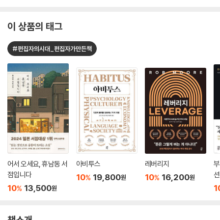
이 상품의 태그
#편집자의시대_편집자가만든책
어서 오세요, 휴남동 서
아비투스
레버리지
부
점입니다
션
10
19,800
10
16,200
%
%
원
원
10
13,500
1
%
원
책소개