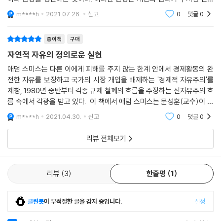
인에게 자유가 보장될 수 있는가’라는 질문은 근대 사회정치철학을 가로지
주의 사회에 대한 경계, 그리고 개인의 권리가 매몰된 자유지상주의에 대
르는 핵심 물음이지만, 이 책은 한 발 더 나아가 이 동일한 물음에 대해서
m****h
2021.07.26.
신고
0
댓글
0
한 경계를 모
근대 철학자들이 얼마나 다양한 해석과 대안을 내놓았는지를 구체적으로
살펴본다. 봉건적 신분사회의 붕괴 이후에 등장한 근대 사회는 한편으로
종이책
구매
정해진 세습계급 없는 개인들의 자유를 약속했지만, 다른 한편으로 이 속
자연적 자유의 정의로운 실현
박 없는 자유는 도리어 고립되고 원자화된 개인들의 파편화를 불러오기도
애덤 스미스는 다른 이에게 피해를 주지 않는 한계 안에서 경제활동의 완
했다. 이는 근대 사회의 고유한 사회 문제를 만들어냈으며, 철학자들은 이
전한 자유를 보장하고 국가의 시장 개입을 배제하는 '경제적 자유주의'를
위험에 대처하기 위한 해법을 제각기 발전시켰다.
제창, 1980년 중반부터 각종 규제 철폐의 흐름을 주장하는 신자유주의 흐
름 속에서 각광을 받고 있다. 이 책에서 애덤 스미스는 문성훈(교수)이 담
예컨대 오늘날의 코로나 시국에서도 우리는 공공의 안전과 개인의 권리 사
당했다. 그는 스미스 사상을 왜 자연적 자유의 정의로운 실현으로 이해할
m****h
2021.04.30.
신고
0
댓글
0
이의 심각한 갈등이 곳곳에서 발생하고 있음을 목도할 수 있다. 이는 자유
수있는지, 3단계
와 평등, 사익과 공익, 소유와 공유 등과 같이 근대 사회와 더불어 등장했지
리뷰 전체보기
만 여전히 오늘날에도 그 해결책을 고민해야 하는 여러 사회 문제 중 하나
일 뿐이다. 근대 사회정치철학자들은 근대 사회가 가져온 자유와 그 한계
에 대해서 서로 다른 입장을 보여주고 있으며 그에 대한 해법과 대안 역시
리뷰
3
한줄평
1
다양하다. 이것이 바로 우리가 ‘자유의 권리’에 대해 고민하고 있는 이상,
근대 철학자들의 문제설정을 경유해야 하고 여전히 그들에게서 배워야 할
것이 있는 이유이다.
클린봇
이 부적절한 글을 감지 중입니다.
설정