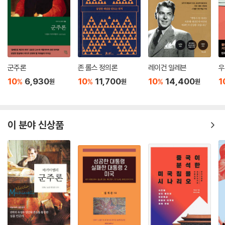
당화하는 논리에 지나지 않는다는 비판을 받기도 한다. 과연 로크의 자유
주의는 특정 계급, 즉 무산자 계급을 정치적 시민권에서 배제하는 소유적
개인주의의 논리를 가지고 있는가? 2장에서는 이 물음을 집중적으로 탐구
하면서 로크의 정치 이론이 특정 계급을 넘어선 보편적인 이론적 대안으로
자리매김될 수 있는 가능성을 보여준다.
군주론
존 롤스 정의론
레이건 일레븐
우
3. 자연적 자유의 정의로운 실현은 가능한가? - 애덤 스미스
10
6,930
10
11,700
10
14,400
1
%
%
%
원
원
원
애덤 스미스는 일반적으로 근대 경제학의 아버지이자, 경제활동의 완전한
자유를 보장하고 국가의 시장 개입을 배제하는 경제적 자유주의를 주창한
사상가로 알려져 있다. 그러나 스미스는 ‘자연적 자유’라고 불리는 경제활
이 분야 신상품
동의 자유가 다름 아닌 인간의 도덕성에 기초한 정의 실현을 통해서만 가
능하다고 본 사상가이기도 하다. 이 점에서 3장에서는 스미스의 사상을
‘자연적 자유의 정의로운 실현’으로 요약하고 그 의미를 탐구한다. 인간의
도덕적 행동과 이기적 경제활동을 결합하려는 스미스의 시도는 오늘날 자
본주의를 비판적으로 반성해볼 수 있는 이론적 틀을 제시할 뿐만 아니라
기존의 경제체제를 넘어서 대안을 모색하는 데에도 많은 영감을 줄 수 있
다.