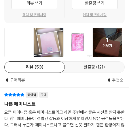
리뷰 쓰기
한줄평 쓰기
쏘고 섹스를 거부한 UCLA 학생의 머리를 때리고 전 아내 데니스 리처드
가 될 수 있다.
를 죽이겠다고 협박하고 전 아내 브룩 뮐러에게 칼을 휘둘렀음에도 불구하
혜택 및 유의사항
혜택 및 유의사항
고, 계속 영화에 출연하고 텔레비전 쇼에 출연하여 돈을 찍어 내고 있어서
록산 게이는 페미니즘이 더 많은 연대를 이끌어내면서 조화로운 운동이 되
그렇게 되었다(브룩 뮐러에게 머리를 잘라서 어머니
기 위해서는 차이를 포용해야 하다고 주장한다. 페미니즘이라는 높은 기준
에게 보내버리겠다는 협박 편지를 씀). 마돈나를 폭행하고도 계속해서 비
을 세워놓고 그 기준에 못 맞추면 끌어내리려고 한다면 누구도 페미니스트
평가들의 극찬 속에 영화를 찍고 아카데미상을 받은 숀 펜 때문에 그렇게
1
라는 말을 쉽게 꺼내지 못할 것이기 때문이다. 그의 유명한 테드 강연인
되었다. (유명한) 남자가 여자를 함부로 대하고도 법적, 직업적, 개인적으
더보기
[나쁜 페미니스트의 고백]에서 그는 이렇게 말한다. “나는 페미니스트가
로 아무 문제없이 살도록 내버려 두면서 여러분의 판단력을 흐려버렸다. -
되지 않기보다는, 나쁜 페미니스트를 택하겠습니다.” 이는 페미니스트가
--「나쁜 남자를 너무나 사랑해서 그가 자기를 때려도 괜찮다고 하는 젊은
되는 것이 두렵고 불편하더라도, ‘나쁜’이라는 수식어를 붙이고서라도 페
여성들에게」중에서
리뷰
53
한줄평
121
미니스트로서의 소신을 지키며 살겠다는 선언이다. 동시에 수많은 규칙과
규범, 정치적 올바름을 요구하는 근본주의적 페미니즘에 대한 다른 견해이
여성 작가들이 쓴 책들이 있다. 남성 작가들이 쓴 책이 있다. 그러나 이상하
구매리뷰
추천순
기도 하다.
게도 여성이 쓴 책만이 혹은 특정한 주제의 책만이 이 ‘여성소설’ 이라는 이
름 밑으로 들어가는데 결혼이나 교외 생활이나 부모 역할 등 이른바 여성
종이책
구매
여성 혐오와 강간 문화와 남성이 기준이 되는 사회를 통렬히 비판하다.
적인 경험을 소재로 하고 있으면 더 그렇다. 하지만 왜 이런 것들이 여성적
나쁜 페미니스트
인 경험일까? 여자 혼자 결혼하고 여자 혼자 아이를 만들고 혼자 사는 하는
이 책을 읽으며 발견하게 되는 지점은 미국에서 일어나고 있는 여성 차별
요즘 페미니즘 혹은 페미니스트라고 하면 주변에서 좋은 시선을 받지 못한
것일까? 여성 소설은 남성 소설처럼 보다 중요한 사회적 이슈를 다루지 않
이 한국과 너무도 닮아 있다는 점이다. 록산 게이는 언론의 부주의한 성폭
다. 참... 페미니즘이 성별간 갈등과 이상하게 얽히면서 많은 공격들을 받는
고 보다 내밀한 개인의 이야기를 다룬다고들 말한다. 책을 읽어보면 전혀
력 언어를 고발하고, 여성 혐오가 결코 표현의 자유가 될 수 없음을, 강간이
다. 그래서 누군가 페미니스트냐고 물으면 선뜻 말하기 힘든 환경이지 않
그렇지 않음이 확인되지만 오해는 쉽게 사라지지 않는다. ---「언제부터 남