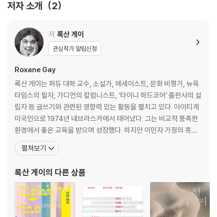
저자 소개
2
뚱뚱한 사람들이 사는 법
그 무엇도 청춘의 모습이 아니다
#고인의명복을빕니다가부장제
저
록산 게이
어디에나 망가진 남자들이 있다
관심작가 알림신청
세 개의 커밍아웃 이야기
해서는 안 되는 농담에 관하여
Roxane Gay
50가지 그림자와 동화 속의 왕자님
록산 게이는 퍼듀 대학 교수, 소설가, 에세이스트, 문화 비평가, 뉴욕
젠더는 연기에 불과하다
타임스의 필자, 가디언의 칼럼니스트, ‘타이니 하드코어’ 출판사의 설
립자 등 글쓰기와 관련된 영향력 있는 활동을 펼치고 있다. 아이티계
2부 | 너무도 정치적인 젠더와 인종
미국인으로 1974년 네브라스카에서 태어났다. 그는 비교적 풍족한
환경에서 좋은 교육을 받으며 성장했다. 하지만 이민자 가정의 흑인
여성의 신체 : 양도하지 않을 권리
여성이라는 점은 그가 싸워나가야 할 ‘차별’의 근원지이기도 하다. 그
펼쳐보기
우리 모두에게 있는 인종차별주의
는 페미니즘이 자신에게 많은 답을 주었다고 인정하면서 오늘날 ‘두
저널리즘이 하지 못하는 것을 트위터가 할 때
렵고 불편한’ 페미니즘을 거부하지 않고도 페미니스트로 살아갈 수
록산 게이
의 다른 상품
영웅을 찾아서
있는 방법에 대해 이야기하고 있다. 어린 시절 이
체면의 정치
미국인 테러리스트와 흑인 청년 : 두 프로필 이야기
노르웨이 오슬로 테러 사건과 에이미 하우스의 죽음 : 비극이. 부르면. 연민