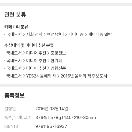
관련 분류
카테고리 분류
국내도서
사회 정치
여성/젠더
페미니즘
페미니즘 일반
수상내역 및 미디어 추천 분류
국내도서
미디어 추천
중앙일보
국내도서
미디어 추천
한겨레
국내도서
미디어 추천
경향신문
국내도서
YES24 올해의 책
2016년 올해의 책 후보도서
품목정보
발행일
2016년 03월 14일
쪽수, 무게, 크기
376쪽 | 578g | 140*210*30mm
ISBN13
9791195716937