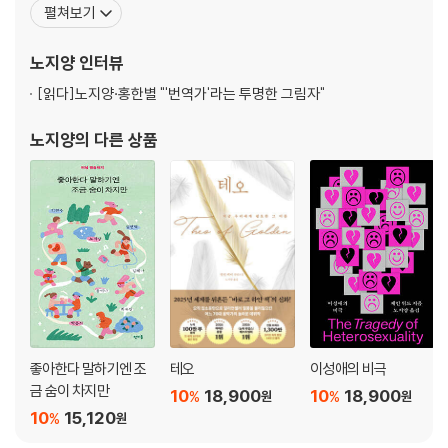
펼쳐보기
어가면서 점차 인정받는 번역가가 되었지만, 마음 한편에는 늘 자신
만의 글을 쓰고 싶은 갈망이 있었다. 번역가로서 만나온 단어들과 그
노지양
인터뷰
에 관한 단상들을 쓴 책 『먹고사는 게 전부가
[읽다]
노지양·홍한별 "'번역가'라는 투명한 그림자"
노지양
의 다른 상품
좋아한다 말하기엔 조
테오
이성애의 비극
금 숨이 차지만
10
18,900
10
18,900
%
%
원
원
10
15,120
%
원