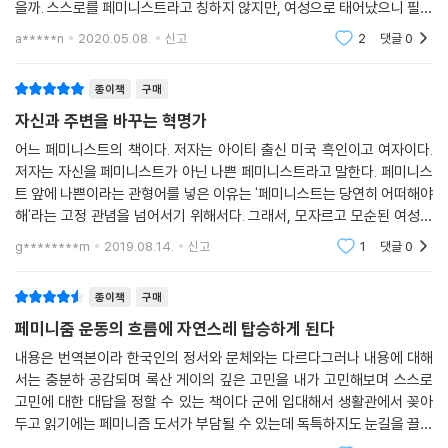
아무렇게나 등장하는 대중문화를, 남성이 기준이 되는 사회를, 젠더를 연
을까. 스스로를 페미니스트라고 칭하지 않지만, 여성으로 태어났으니 필연
성이 기준이 되었을까」중에서
기해야 하는 리얼리티 프로그램의 ‘걸’들을, 남자는 사이코패스도 매력적
적으로 페미니즘을 이해하고 있어야되지 않을까 싶다. 이 책은 우리 모두
a*****n
2020.05.08.
신고
2
댓글
0
부족한 페미니
으로 그리면서 여자가 민폐 캐릭터를 연기하면 ‘욕’을 먹는 현실에 대해서,
하지만 여자가 호감가지 않은 캐릭터일 경우는 어떤가? 전문 문학 비평가
뚱뚱한 사람들이 사는 법을 통해 몸에 관한 스산한 풍경을, [그레이와 50
종이책
구매
와 아마추어 서평가들 모두 집착적으로 비판적인 담론을 들이댄다. 왜 이
가지 그림자]가 신데렐라 이야기에서 한 치도 벗어나지 않았음을 다양한
여자들은 관습을 무시하는가? 왜 그들은 더 좋은 사람이 되려고 노력하지
자신과 주변을 바꾸는 혁명가
소재를 통해 예리하고도 논리적인 시각을 보여주고 있다. 페미니즘으로 여
않나? 그래야 이 사회에서 받아들여질 텐데? 클레어 메수드가 소설 《다시
성의 인권이 회복되었다고 생각하지만, 여전히 사회는 변하지 않았다는 것
어느 페미니스트의 책이다. 저자는 아이티 출신 미국 흑인이고 여자이다.
살고 싶어The Woman Upstairs》 출간 후 《퍼블리셔스 위클리》와 인터
저자는 자신을 페미니스트가 아닌 나쁜 페미니스트라고 말한다. 페미니스
을, 더 바뀌어야 한다는 것을 여실하게 보여준다.
뷰를 했다. 이 소설의 주인공 노라는 단박에 좋아하기는 힘든 여자다. 입이
트 앞에 나쁜이라는 관형어를 넣은 이유는 '페미니스트는 당연히 어떠해야
거칠고 고독과 소외에 몸부림치고 자신의 삶이 불만족스러워 분노에 가득
해'라는 고정 관념을 넘어서기 위해서다. 그래서, 모자르고 모순된 여성도
흑인 여성이 포착한 백인 중산층 여성 중심의 페미니즘
차 있다. 인터뷰어가 이렇게 말한다. “그런데 저는 노라와 친구는 되고 싶
당당하게 페미니스트가 될 수 있다고 선언하기 위해서다. 저자는 자신은
백인이 만든 [헬프]는 공상과학영화다, 쿠엔틴 타란티노의 얼굴에 주먹을
g********m
2019.08.14.
신고
1
댓글
0
독립적인 삶을
지 않은 것 같아요. 안 그런가요? 그녀의 모습이 보기 괴로울 정도로 우울
날리고 싶다!
해요.” 그렇다. 바로 이거다. 독자는 친구 좀 사귀어 보려고 책을 펼쳤는데
종이책
구매
이럴 수가 책의 여자주인공이 마음에 안 들어 ---「여성 캐릭터는 왜 항상
록산 게이는 아이티 계 이민자 가정의 딸이자, 흑인 여성이다. 그는 어떤 면
페미니줌 운동의 흐름에 자연스레 탑승하게 된다
호감을 연기해야 하는가」중에서
에서는 백인 중심의 미국 사회에서 ‘마이너리티’다. 록산 게이는 자신이 교
내용은 번역본이라 한국인의 정서와 문체와는 다르다그러나 내용에 대해
수가 되기 위해 어마어마한 노력을 해야 했음을, 하지만 이런 노력에도 불
서는 충분하 공감되며 록산 게이의 깊은 고민을 내가 고민해보며 스스로
가끔은 대담한 사람들, 혹은 무신경한 사람들이 내게 와서 어쩌다가 그렇
구하고 편견과 마주하는 현실을 아주 솔직하게 토로하고 있다. 이러한 ‘위
고민에 대한 대답을 정할 수 있는 책이다 군에 입대해서 생활관에서 꽂아
게 뚱뚱해졌냐고 묻는다. ‘대체 왜’를 알아야 한다. “당신은 굉장히 지적이
치성’은 록산 게이에게는 세상의 모순을 더 기민하게 포착할 수 있는 단서
두고 읽기에는 페미니즘 도서가 부담될 수 있는데 독특하지도 눈길을 끌지
고 똑똑하신 분이잖아요.” 그렇다면 비만의 유일한 이유가 멍청함이라는
를 제공했을 것이다. 이는 인종 차별이자, 다양성이 부재된 사회의 문제다.
도 않는 표지디자인이 책을 당당하 읽을 수 있게 되는 사소한 장점도 있다