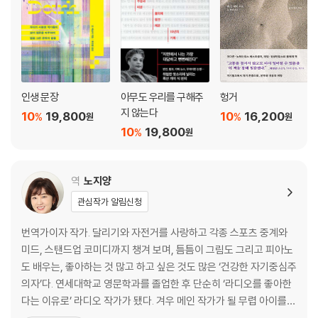
이. 응답한다
나의 이야기, 차별에 관하여
나의 이야기, 특권에 관하여
3부 | 엔터테인트먼트 : 인종과 젠더
인생 문장
아무도 우리를 구해주
헝거
그것은 공상 과학 영화다 : [헬프]
지 않는다
10
19,800
10
16,200
%
%
원
원
오만과 허영 : [장고 : 분노의 추적자]
10
19,800
%
원
고난의 서사를 넘어서 : [노예 12년]
타일러 페리의 도덕극에 대하여
한 흑인 청년의 마지막 하루
역
노지양
적은 것이 많은 것일 때
관심작가 알림신청
번역가이자 작가. 달리기와 자전거를 사랑하고 각종 스포츠 중계와
4부 | 다시 페미니즘으로
미드, 스탠드업 코미디까지 챙겨 보며, 틈틈이 그림도 그리고 피아노
도 배우는, 좋아하는 것 많고 하고 싶은 것도 많은 ‘건강한 자기중심주
나쁜 페미니스트 : 첫 번째 이야기
의자’다. 연세대학교 영문학과를 졸업한 후 단순히 ‘라디오를 좋아한
나쁜 페미니스트 : 두 번째 이야기
다는 이유로’ 라디오 작가가 됐다. 겨우 메인 작가가 될 무렵 아이를
가지면서 방송 일을 그만두게 되었다. 이후 번역을 시작해 10년이 넘