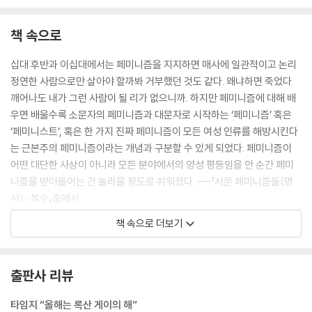
책 속으로
십대 후반과 이십대에서는 페미니즘을 지지하면 매사에 일관적이고 논리
정연한 사람으로만 살아야 할까봐 거부했던 것도 같다. 왜냐하면 죽었다
깨어나도 내가 그런 사람이 될 리가 없으니까. 하지만 페미니즘에 대해 배
우면 배울수록 소문자의 페미니즘과 대문자로 시작하는 ‘페미니즘’ 혹은
‘페미니스트’, 혹은 한 가지 진짜 페미니즘이 모든 여성 인류를 해방시킨다
는 근본주의 페미니즘이라는 개념과 구분할 수 있게 되었다. 페미니즘이
어떤 대단한 사상이 아니라 모든 분야에서의 양성 평등임을 안 순간 페미
니즘을 받아들이는 건 놀라울 정도로 쉬워졌다. ---「서문 페미니즘들(명
사) : 복수」중에서
책 속으로 더보기
바로 이런 노래들 말이다. 지나가는 장난이고 농담이란다. 예뻐서 한번 안
아본 건데 어때? 그냥 가슴 한번 만진 건데 어때? 웃고 넘어가요. 당신은
아름다우니까요. 남자가 외모로 칭찬 좀 할 수도 있지 뭘그래요? 그럴까?
출판사 리뷰
이것들은 훨씬 심각하고 근본적인 이 사회적 질병의 증상들이다. 이 문화
에서 여성들은 남성의 변덕과 욕구를 만족시키기
타임지 “올해는 록산 게이의 해”