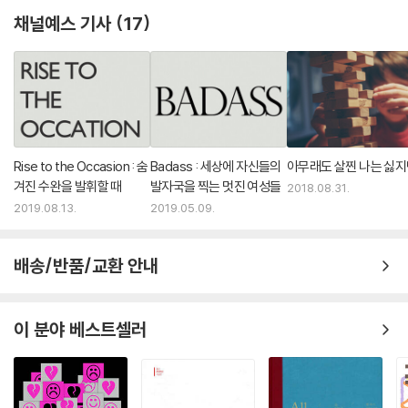
-「나의 이야기 차별에 관하여」중에서
채널예스 기사
17
[헬프]는 아무 생각 없이 머리를 비우고 보면 재미있게 볼 수 있는 영화이
지만 사람의 감정을 쥐락펴락하며 이용하는 영화이기도 하다. 2시간 17분
이라는 러닝 타임 동안 나의 영혼이 쪼그라들고 죽어버릴 것 같은 때가 너
무 많았다. 나는 영화의 모든 것에 절망했다. 내주변의 관객들은 영화를 보
는 내내 훌쩍훌쩍 울기도 했다. 물론 나의 눈도 완전히 말라 있지만은 않았
다. 하지만 그녀들과 나는 다른 이유로 울었다. 이 모든 흑백 분리 정책, 부
Rise to the Occasion : 숨
Badass : 세상에 자신들의
아무래도 살찐 나는 싫
당함, 비극적인 소재가 이용을 당하고 있어서 영화의 끝으로 갈수록 감독
겨진 수완을 발휘할 때
발자국을 찍는 멋진 여성들
2018.08.31.
이 마치 내 가슴을 열어 심장을 뜯어낸 다음에 그 위에서 폴짝폴짝 뛰어서
2019.08.13.
2019.05.09.
납작하고 너덜너덜한 근육 덩어리로 만들어 놓으려고 작정한 것 같았다.
심장 육포. 관심 있으시려나? ---「그것은 공상과학영화다」중에서
배송/반품/교환 안내
하지만 [장고 : 분노의 추적자]는 사실 노예제에 대한 영화라고 할 수 없다.
노예제는 편리하고 쉽게 활용할 수 있는 장치일 뿐 이 영화는 1800년대의
이 분야 베스트셀러
배경으로 한 스파게티 웨스턴 영화이다. [바스터즈 :거친 녀석들]에서 제2
차 세계 대전을 이용했던 것처럼 타란티노는 다시 한 번 자기 개인의 역사
와는 아무 상관없는, 소외 계층의 트라우마가득한 경험을 찾아냈고 다분히
한계가 있는 특권적 위치에서 그 경험을 이용해 폭력적이고 웃길 듯 말 듯