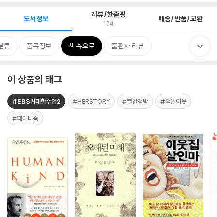
리뷰/한줄평
도서정보
배송/반품/교환
174
분류
품목정보
책 속으로
출판사 리뷰
이 상품의 태그
#EBS위대한수업2
#HERSTORY
#빨간책방
#책읽아웃
#페미니즘