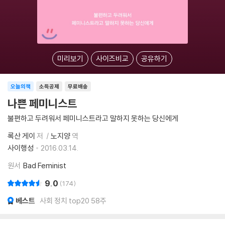
미리보기
사이즈비교
공유하기
오늘의책
소득공제
무료배송
나쁜 페미니스트
불편하고 두려워서 페미니스트라고 말하지 못하는 당신에게
록산 게이
저
노지양
역
사이행성
2016.03.14.
원서
Bad Feminist
9.0
174
베스트
사회 정치 top20 58주