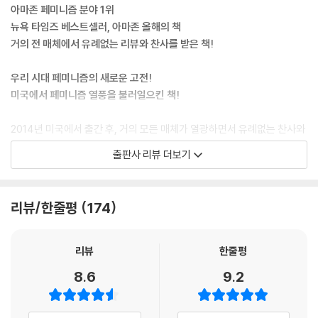
위해 존재하고 여성의 가치는 계속해서 폄하되거나 무시되어 버린다. 아니
아마존 페미니즘 분야 1위
면 이런 식으로 말할 수도 있겠다. 이것이 바로 우리가 현재 살고 있는 세상
뉴욕 타임즈 베스트셀러, 아마존 올해의 책
이라고. 여성 혐오의 스펙트럼은 굉장히 넓다. 가장 끝에는 대중문화에서
거의 전 매체에서 유례없는 리뷰와 찬사를 받은 책!
의 여성 혐오가 자리 잡고 있고 중간에는 여성의 뜻을 존중하지 않는 행태
가 있고 다른 쪽 끝에는 이 나라의 입법자들이 있다. 입법자들은 이 모든 여
우리 시대 페미니즘의 새로운 고전!
성 혐오가 활개 칠 수 있는 분위기를 조용히 만들어주고 있다. ---「여성 혐
미국에서 페미니즘 열풍을 불러일으킨 책!
오와 표현의 자유 」중에서
2014년 미국에서 출간 후, 거의 모든 매체가 열광하면서 유례없는 찬사와
이 기사의 전체적인 어조는 이렇다. 아, 이 얼마나 통탄한 일인가. 끔찍한
리뷰를 받은 책. 아마존 여성분야 1위(출간 후 지금까지)를 기록하며, [뉴
출판사 리뷰 더보기
한 사건 때문에 수많은 사람들의 인생이 달라져버렸다. 당사자인 소녀, 아
욕타임즈] 베스트셀러에 올랐고, 아마존 올해의 책에 선정됐으며, 타임즈
니 어린이에 대해서는 아주 작은 지면만 할애하고 있다. 우리 사건의 본질
는 “2014년은 록산 게이의 해”라고 선언했다. 두 권의 소설을 펴낸 바 있
을 흐리지 말자. 이 사건은 11살 어린이의 육체가 갈가리 찢긴 사건이지 이
고, 퍼듀 대학 교수로 재직 중인 74년생의 젊은 록산 게이는 이 책으로 일
리뷰/한줄평
174
마을이 갈가리 찢긴 사건이 아니다. 11살 소녀의 인생이 산산조각난 이야
약 ‘스타덤’에 올랐다. 이 책은 특히 미국의 젊은 층을 중심으로 폭발적인
기이지 그녀를 강간한 남자들의 인생이 산산조각난 이야기가 아니란 말이
사랑을 받았으며, 우리 시대 페미니즘의 새로운 고전으로 떠올랐다. 대중
다. 어떻게 이 사건 앞에서 이 본질을 못 보고 다른 이야기를 꺼낼 수가 있
과 평단의 지지를 받으며 미국에서 가장 영향력 있는 성찰적 지식인으로
리뷰
한줄평
는지 이해하기 어렵다. 아니다. 이해하기 어렵지 않다. ---「성폭력의 부주
떠오른 록산 게이는 얼마 전 [뉴욕타임즈](2016년 2월)에 유색인종을 차
8.6
9.2
의한 언어 사용에 대하여」중에서
별하는 아카데미상을 보이콧하자는 주장의 글을 기고한 바 있다.
우리가 여러분을 망쳐놓았다. 찰리 신이 켈리 프레스턴에게 ‘실수로’ 총을
페미니스트가 되는 옳고 그른 방법은 없다. 핑크색을 좋아해도 페미니스트