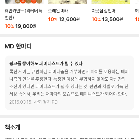
휴먼카인드 (리커버 특
오래된 미래
이웃집 살인마
허
별판)
10
12,600
10
13,500
1
%
%
원
원
10
19,800
%
원
MD 한마디
핑크를 좋아해도 페미니스트가 될 수 있다
록산 게이는 규범화된 페미니즘을 거부하면서 차이를 포용하는 페미
니즘의 연대를 주장한다. 특정한 이상에 부합하지 않아도 자신만의
소신이 있다면 페미니스트가 될 수 있다는 것. 편견과 차별로 가득 찬
세상 속에서, 우리는 저마다의 모습으로 페미니스트가 되어야 한다.
2016.03.15.
사회 정치 PD
책소개