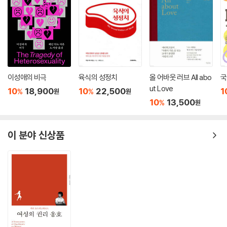
한 광대극을 만들며 허영심과 과시욕을 채웠다 ---「오만과 판타지 [장고 :
분노의 추적자]」중에서
페미니즘의 어깨에 너무 무거운 짐을 지우고 있지만 근본적으로 이 운동의
일차적 목표는 모든 분야에서의 양성평등임을 잊지 말자. 그 기고문을 읽
으면서 급격히 피로해지기 시작했는데 그렇게 따지면 어떤 여성도 그 대단
이성애의 비극
육식의 성정치
올 어바웃 러브 All abo
국
한 페미니스트의 기준에 맞춰 살아갈 수가 없다. 이런 기고문들은 버틀러
ut Love
10
18,900
10
22,500
1
가 주장했듯이 여성이 되는 옳은 방법과 그른 방법이 있는 것처럼 보이게
%
%
원
원
10
13,500
%
원
만든다. 올바른 여성이 되는 방법 그리고/혹은 페미니스트가 되는 방법의
기준은 계속 변하고 우리는 영영 도달할 수 없는 이상처럼 보인다.
---「나쁜 페미니스트 : 첫 번째 이야기」중에서
이 분야 신상품