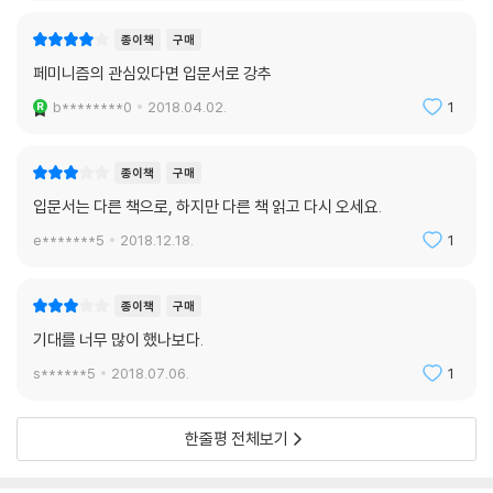
주의자에 대한 시선, 일부 페미니즘의 중산층 여성성 문화, 물론 그것은 여
성의 문제가 아니라 공론장 자체의 부재, 젠더에 대한 무지와 비하가 만연
종이책
구매
최근에 나는 거의 모든 사건 사고와 시사 이슈들을 트위터로 접하는 것 같
한 한국 사회의 현실 때문이다. 나는 이 책이 여성주의적 글쓰기/여성주의
페미니즘의 관심있다면 입문서로 강추
다. 콜로라도 오로라에서의 극장 총격 사건, 샌디 훅 초등학교 총기 난사,
이론/여성의 생애사 쓰기의 하나의 모델이 되었으면 한다. 이런 책이 무수
아랍의 봄 기간에 일어난 중동 국가 폭동, 2012년 대통령 선거 결과, 트레
b********0
2018.04.02.
1
히 쏟아지길 기대한다.”
이번 마틴의 총살 사건과 재판, 텍사스 웨스트의 비료 공장 폭발 사건, 보스
턴 마라톤의 폭탄 테러는 모두 트위터를 통해 처 음 알았다. 뉴스가 터졌을
종이책
구매
때 소셜 미디어에서 공유되는 내용과 메이저 방송사에서 전달하는 내용에
입문서는 다른 책으로, 하지만 다른 책 읽고 다시 오세요.
는 현격한 차이가 있다. 갈수록 이 두 미디어 사이의 거리가 안쓰러울 정도
로 멀어지고 있다. ---「저널리즘이 하지 못하는 것을 트위터가 할 때」중에
e*******5
2018.12.18.
1
서
종이책
구매
대학원 다닐 때 복도를 걸어가다 같은 수업을 듣는 대학원생이 연구실에서
내 이야기를 하는 걸 들었다. 그 친구는 내가 엿듣고 있을 줄은 꿈에도 모르
기대를 너무 많이 했나보다.
고 동기들에게 내가 소수 집단 우대 정책(affirmativeaction 소수 인종
s******5
2018.07.06.
1
과 여성의 교육 기회와 고용에 있어서의 적극적 조치) 덕분에 들어온 학생
이라고 말했다. 나는 쿵쿵 뛰는 심장을 붙잡고 일단 내 연구실로 들어왔다.
한줄평 전체보기
학교 복도에서 눈물이나 훔치는 그런 여자애가 되고 싶지 않았다. 연구실
문을 닫자마자 울기 시작했다. 어쩌면 그건 나의 가장 큰 두려움이었다. --