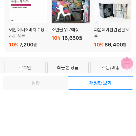
이반 데니소비치 수용
소년을 위로해줘
파운데이션 완전판 세
소의 하루
트
10
16,650
%
원
10
7,200
10
86,400
%
%
원
원
로그인
최근 본 상품
주문/배송
고객센터 1544-3800
티켓 1544-6399
중고샵 1566-4295
절판
개정판 보기
eBook 1:1문의/채팅상담
예스이십사(주) 사업자 정보
이용약관
개인정보처리방침
청소년보호정책
PC버전
회사소개
거래처관계자께
도서홍보
광고
Copyright © YES24 Corp. All Rights Reserved.
MATOM5