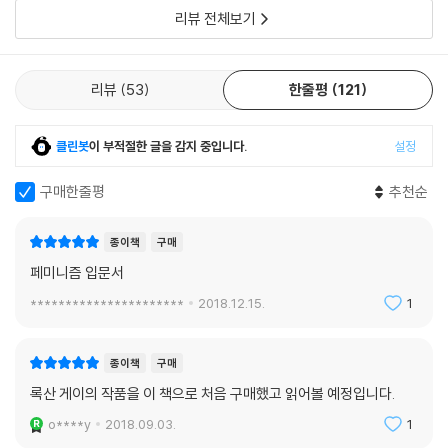
서라면 임신은 여성과 그녀의 파트너만 공유하는 경험이 되어야만 할 것이
리뷰 전체보기
나 여러 가지 이유로 그렇게 되기는 불가능하다. 임신은 사회와 공공 개입
이 책의 가장 큰 장점은 재미있다는 것이다. 참담하고, 쓰라리고, 분노가 이
을 유도하는 경험하고 여성의 신체를 대중적인 담론으로 끌어올리게 되는
는 문장들 사이로 곳곳이 솟구치는 유머는 이 책의 백미다. 심지어 웃기며
경험이다. 여러 면에서 임신은 여성의 삶에서 가장 덜 개인적인 경험이 되
리뷰
53
한줄평
121
감동적이고 해방감이 몰려온다. 여성 차별을 위시한 갖가지 언짢고 불온한
어 버린다. 외적 개입은 별 것 아닐 수도 있고 불쾌한 경험이 될 수도 있다.
모순들을 짚어내면서도, 록산 게이는 유머를 잃지 않는다. 그 어떤 무거운
사람들은 당신의 부풀어 오르는 배를 만지고 싶어 하는가 하면 원치 않는
이야기를 할 때도, 록산 게이는 이 상황을 직시하면서도 다음을 향해 내딛
클린봇
이 부적절한 글을 감지 중입니다.
설정
육아 조언을 하기도 하고 예정일이 언제인가 부터 시작해 아직 태어나지도
을 수 있는 어떤 여백들을 만들어준다. 어쩌면 그 자신의 삶을 걸고 쓴 글이
않은 아이의 성별을 묻기도 한다. 생전 처음 보는 사람도당신이 임신을 했
기에 유머라는 내공으로 치환되는 것일지도 모른다. 분노하면서도 웃음이
구매한줄평
추천순
다는 이유만으로 그런 정보 알아낼 권리가 있는 것처럼 행동한다. ---「여
분출되는 아이러니한 지점은 이 책의 독특한 지점이며, 록산 게이의 재능
성의 신체 : 양도하지 않을 권리」중에서
이 가장 반짝반짝 빛나는 지점이다.
종이책
구매
페미니즘 입문서
바다 건너 77명이 테러로 죽었는데 왜 가수 한 명의 죽음을 슬퍼하는 것인
“이런 책이 무수히 쏟아지길 바란다”정희진의 추천사
가? 우리는 왜 이런 질문을 받았을까? 마치 우리에게는 한 번에 한 번의 비
**********************
2018.12.15.
1
극만 소화하고 한 번만 애도할 능력밖에 없다는 듯이, 어떤 비극에 반응하
[나쁜 페미니스트]는 록산 게이의 삶과 글쓰기가 분리되지 않는 글이다.
고 결정하기 전에 그 비극의 깊이와 정도를 재야 한다는 듯이, 마치 동정과
저자 따로, 글 따로가 아니다. 이 글에는 ‘남의 이야기’를 하는 듯한 비평가
종이책
구매
연민은 아껴서 사용해야 하는 한정된 자원이라는 듯이 말이다. 이 두 가지
의 시크하고 쿨한 냉소가 없다. 이 글은 바로 자신의 삶이기 때문이다. 평화
록산 게이의 작품을 이 책으로 처음 구매했고 읽어볼 예정입니다.
비극을 차트에 올려놓고 직선으로 연결시킬 수는 없다. 이 비극들을 깔끔
연구자이자 [페미니즘의 도전]의 저자인 정희진은 이렇게 말한다. “나도
하게 이해할 수 없다. ---「노르웨이 오슬로 테러 사건과 에이미 하우스의
o****y
2018.09.03.
1
이렇게 정직한 글을 쓸 수 있을까? 그녀가 부럽다. 우리 사회의 여성/여성
죽음」중에서