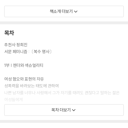
책소개 더보기
목차
추천사 정희진
서문 페미니즘 :〔복수 명사〕
1부 | 젠더와 섹슈얼리티
여성 혐오와 표현의 자유
성폭력을 바라보는 태도에 관하여
나쁜 남자를 너무나 사랑해서 그가 자기를 때려도 괜찮다고 말하는 젊은
여성들에게
언제부터 남성이 기준이 되었을까
목차 더보기
나는 여성의 힘을 믿는다
누구나 남들이 모르는 역사가 있다
여성 캐릭터는 왜 항상 호감만 연기해야 하는가