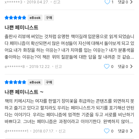
말인가. 예쁜 얼굴을 갖고 있는데 그걸 살리지 못해서 아깝다고 하는 사람
x******3
2019.04.27.
신고
1
댓글
0
그는 미국 사회에서 벌어진 페미니즘 운동이 ‘백인 중산층 여성’에 한정되
책의 흐름을 따라가
도 있다. 나는 어떻게 대답해야 할지 전혀 모르겠다. 물론 진실은 있다. 그
어 있었음을, 성적 소수자들을 배제하고 있었음을, 대중문화는 여전히 백
일은 일어났고 그러자 다른 일이 일어났고 그 일은 끔찍했고 그런 일이 절
eBook
구매
인들이 중심이 된 다양성 부재를 드러내고 있다고 말하고 있다. 이는 백인
대로 일어나지 않길 바랐고 뭔가 먹으면 안심이 되었다. 프렌치프라이는
이 만든 [헬프]와 [장고]에 관한 글을 통해 목격할 수 있다. 이 책의 진정성
나쁜 페미니스트
맛있었고 타고난 게으름 또한 도움이 안됐다. 무슨 답을 해야 할지 도통 모
은 록산 게이 그 자신의 ‘마이너리티’적인 삶에서 연유된다고 볼 수 있다.
출판사 리뷰에 써있는 것처럼 유명한 책이길래 입문용으로 읽게 되었습니
르겠어서 그냥 아무 말도 하지 않는다. 이렇게 호기심에서 묻는 사람들에
다.페미니즘이 확산되면서 많은 여성들이 자신에 대해서 돌아보게 되고 있
게 나의 감정을 모두 표출하여 카타르시스를 느끼고 싶진 않다. ---「뚱뚱
아주 사적이면서도 아주 정치적인 글쓰기.
어요.내가 화장을 하는 이유는? 내가 치마를 입는 이유는? 내가 분홍색을
한 사람들이 사는 법」중에서
좋아하는 이유는?이 책은 위의 질문들에 대한 답을 잘 내려준 것 같습니
[나쁜 페미니스트]는 젠더, 섹슈얼리티, 인종 차별에 관한 아주 사적이면
다. 옛날부터 사회적으로 유지되던 분위기는 한순간에 떨쳐내기 어렵죠..
e*******8
2019.12.22.
신고
0
댓글
0
강간 유머는 여성들이 아직도 평등한 존재가 아니라는 사실을 일깨워주기
내가 좋아하는 것들
서도 정치적인 글쓰기를 시도하고 있다. 이 책은 “깜짝 놀랄 정도로 신선한
위해 고안된 것이다. 여성의 신체와 여성의 생식권이 법으로 제한되고 대
문화 비평(워싱턴 포스터)”이자, “다정한 친구이면서 냉철한 비평가(피
eBook
구매
중의 담화의 소재가 되는 것처럼 다른 이슈들도 그러한 것이다. 여성이 여
플)”이자, “고민이 있을 때 가장 먼저 전화해서 듣고 싶은 사람의 목소리
성 혐오나 강간 유머에 부정적으로 반응하면 “예민하다”는 말을 듣거나
나쁜 페미니스트 ~
(가디언)”이다. 마치 록산 게이가 내 옆에 있는 듯한, 혹 그녀를 알 것만 같
“페미니스트” 딱지가 붙는데 이 딱지는 최근 “헛소리를 한 마디도 참지 못
은 이 느낌의 실체는 무엇 때문일까? 이는 자신의 이야기를 통해 사회와 세
책의 키메시지는 여자를 한떨기 장미꽃을 취급하는 콘텐츠를 외면하지 못
하는 여성”을 가리키는 용어가 되어 버렸다. ---「해서는 안 되는 농담에 관
하고 즐기고 있다고 할지라도 우리는 페미니스트가 되기를 포기해선 안된
상을 비추고 있기 때문이다. 이는 독자들에게 깊은 공감과 공명을 불러일
하여」중에서
다는 이야기다. 우리는 페미니즘에 엄격한 기준을 두고 서로를 비난하기
으키게 만드는 지점들이다. 나쁜 페미니스트는 술술 읽히지만 충분히 지적
바쁘다고. 그녀는 페미니즘은 과정이라고 이야기한다. 완벽하지 않아도,
이다. 학술서와 비평 사이, 비평과 에세이 사이를 경계 없이 넘나들고 있다.
임신은 사적인 일이면서도 공적인 경험이기도 하다. 임신은 매우 개인적이
우리가 삶에 있어 페미니즘을 염두에 두고 있다면 그걸로도 충분하다고.백
d*********1
2018.07.17.
신고
0
댓글
0
인 남성의 시선에 그
고 은밀한 일이다. 한 여성의 몸 안에서 일어나기 때문이다. 완벽한 세상에
무엇보다 재미있다! 웃기고 감동적이며 해방감이 몰려온다. 눈물도 난다.