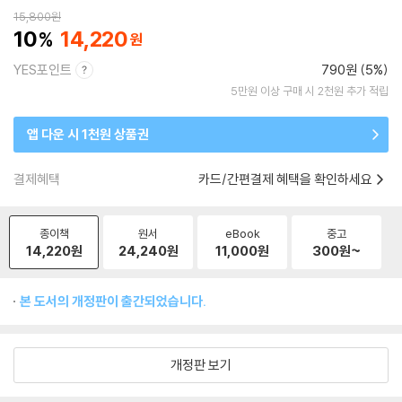
15,800
원
10
14,220
YES포인트
790원 (5%)
5만원 이상 구매 시 2천원 추가 적립
앱 다운 시 1천원 상품권
결제혜택
카드/간편결제 혜택을 확인하세요
종이책
원서
eBook
중고
14,220
원
24,240
원
11,000
원
300
원~
본 도서의 개정판이 출간되었습니다.
개정판 보기