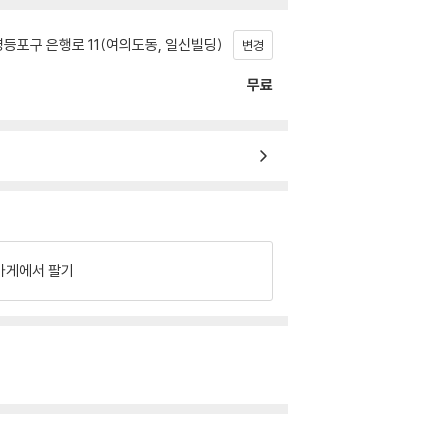
등포구 은행로 11(여의도동, 일신빌딩)
변경
무료
가게에서 팔기