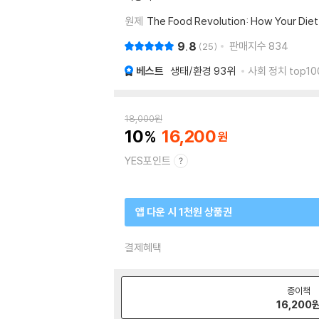
원제
The Food Revolution: How Your Diet
9.8
판매지수
834
25
베스트
생태/환경
93위
사회 정치 top10
18,000
원
10
16,200
YES포인트
앱 다운 시 1천원 상품권
결제혜택
종이책
16,200