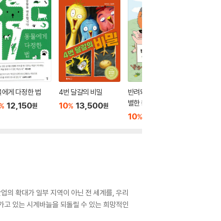
에게 다정한 법
4번 달걀의 비밀
반려돼지 구진심의 특
동물을 
별한 동물 상담
12,150
10
13,500
10
2
%
%
%
원
원
10
13,500
%
원
업의 확대가 일부 지역이 아닌 전 세계를, 우리
가고 있는 시계바늘을 되돌릴 수 있는 희망적인