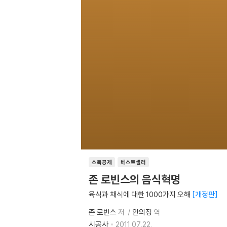
소득공제
베스트셀러
존 로빈스의 음식혁명
육식과 채식에 대한 1000가지 오해
개정판
존 로빈스
저
안의정
역
시공사
2011.07.22.