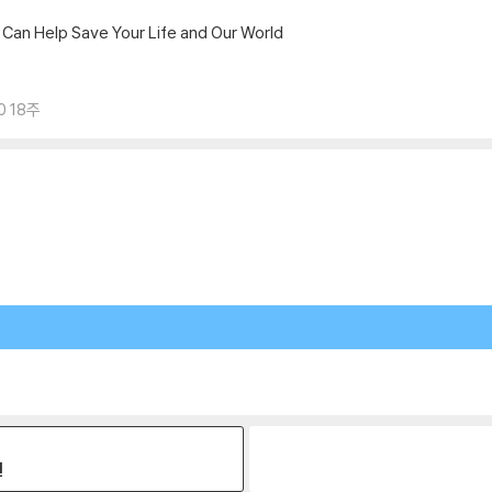
 Can Help Save Your Life and Our World
0 18주
원