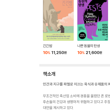
긴긴밤
나쁜 동물의 탄생
10
11,250
10
21,600
%
%
원
원
책소개
인간과 지구를 파멸로 이끄는 육식과 유제품의 
무조건적인 축산업 소비에 경종을 울렸던 존 로빈
후손들의 건강과 생명마저 위협하고 있다고 주장한
대안을 제시하고 있다.