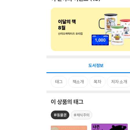
도서정보
태그
책소개
목차
저자 소개
이 상품의 태그
#동물권
#채식주의