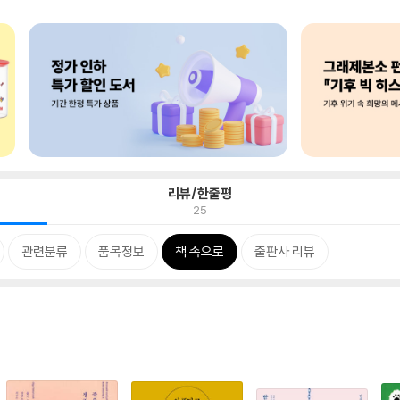
리뷰/한줄평
25
관련분류
품목정보
책 속으로
출판사 리뷰