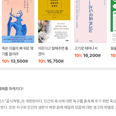
죽은 이들의 뼈 위로 쟁
아프다고 말해주면 좋
고기로 태어나서
동물
기를 끌어라
겠어
10
16,200
10
%
원
10
13,500
10
15,750
%
%
원
원
폐해를 파헤치다!
스『음식혁명』의 개정판이다. 인간의 육식에 대한 욕구를 충족해 주기 위한 축산
다. 또한 지구와 인간의 생존이 벼랑 끝에 매달려 있음에 대한 경고와 파멸로 