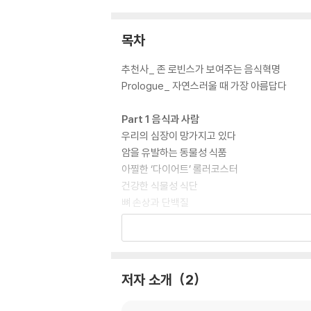
목차
추천사_ 존 로빈스가 보여주는 음식혁명
Prologue_ 자연스러울 때 가장 아름답다
Part 1 음식과 사람
우리의 심장이 망가지고 있다
암을 유발하는 동물성 식품
아찔한 ‘다이어트’ 롤러코스터
건강한 식물성 식단
뼈 손상과 단백질
안전한 식품 그릇이 없다
오염된 육류, 그리고 광우병
Part 2 음식과 동물
저자 소개
2
어떤 양돈업자 이야기
맥도날드의 공장식 축산농장