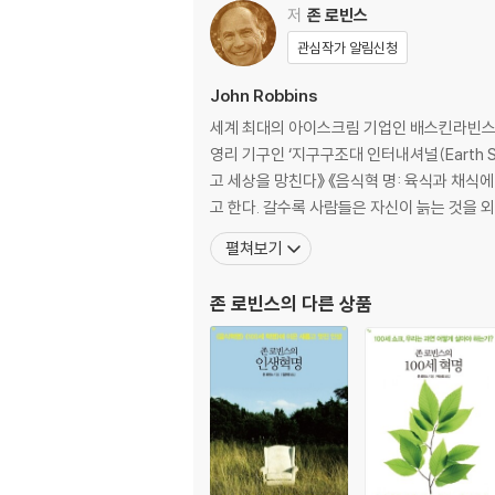
우리가 즐겨먹는 잔인한 메뉴
저
존 로빈스
양심적인 식사는 불가능한가
관심작가 알림신청
Part 3 음식과 지구
John Robbins
건강한 환경을 위한 선택
세계 최대의 아이스크림 기업인 배스킨라빈스
지구를 지켜라
영리 기구인 ‘지구구조대 인터내셔널(Earth Sa
소는 먹고 사람은 굶는다
고 세상을 망친다》 《음식혁 명: 육식과 채식에 관한 1000가지 오해》 등이 있다. 존 로빈스는 『1
고 한다. 갈수록 사람들은 자신이 늙는 것을 외
Part 4 유전공학에 대한 착각
펼쳐보기
유전자 변형 식품이 가져온 얼룩진 희망
파마게돈, 최후의 농업전쟁
존 로빈스
의 다른 상품
괴물이 되어가는 식품들
형세의 전환
Epilogue_ 우리의 음식, 우리의 미래
옮긴이의 말_ 지구를 구하는 일은 늦지 않았다