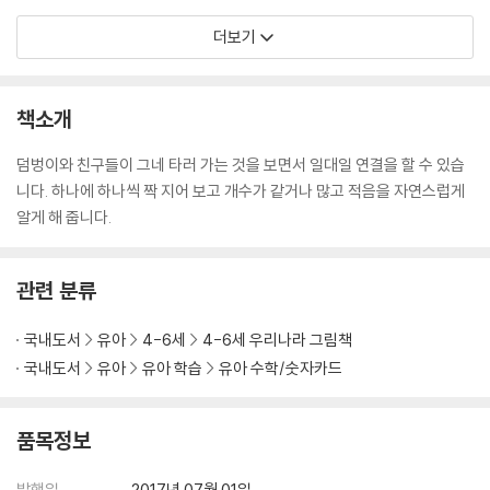
더보기
책소개
덤벙이와 친구들이 그네 타러 가는 것을 보면서 일대일 연결을 할 수 있습
니다. 하나에 하나씩 짝 지어 보고 개수가 같거나 많고 적음을 자연스럽게
알게 해 줍니다.
관련 분류
국내도서
유아
4-6세
4-6세 우리나라 그림책
국내도서
유아
유아 학습
유아 수학/숫자카드
품목정보
발행일
2017년 07월 01일