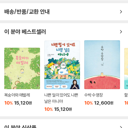
배송/반품/교환 안내
이 분야 베스트셀러
복숭아와 애벌레
나쁜 일이 있어도 나쁜
수박 수영장
할
날은 아니야
10
15,120
10
12,600
1
%
%
원
원
10
15,120
%
원
이 분야 신상품