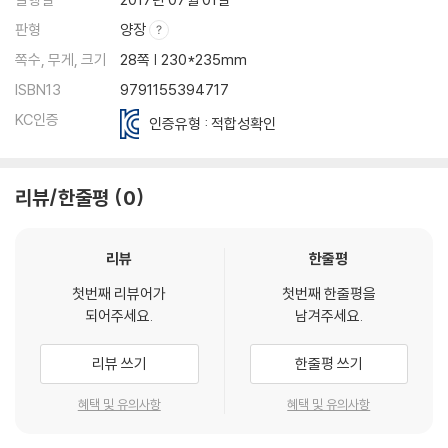
판형
양장
쪽수, 무게, 크기
28쪽 | 230*235mm
ISBN13
9791155394717
KC인증
인증유형 : 적합성확인
리뷰/한줄평
0
리뷰
한줄평
첫번째 리뷰어가
첫번째 한줄평을
되어주세요.
남겨주세요.
리뷰 쓰기
한줄평 쓰기
혜택 및 유의사항
혜택 및 유의사항