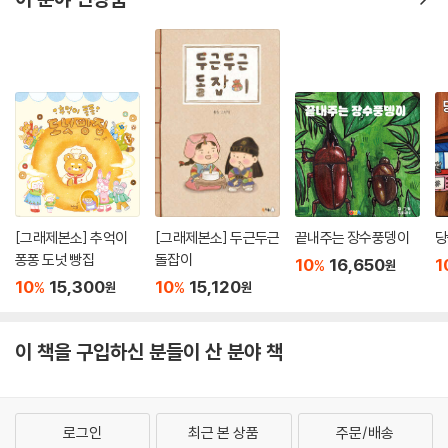
[그래제본소] 추억이
[그래제본소] 두근두근
끝내주는 장수풍뎅이
당
퐁퐁 도넛 빵집
돌잡이
10
16,650
1
%
원
10
15,300
10
15,120
%
%
원
원
이 책을 구입하신 분들이 산 분야 책
로그인
최근 본 상품
주문/배송