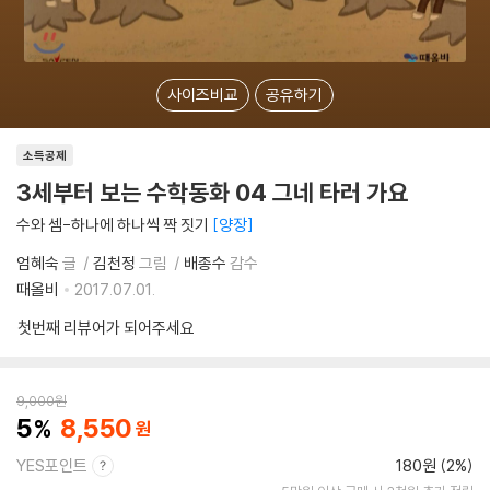
사이즈비교
공유하기
소득공제
3세부터 보는 수학동화 04 그네 타러 가요
수와 셈-하나에 하나씩 짝 짓기
양장
엄혜숙
글
김천정
그림
배종수
감수
때올비
2017.07.01.
첫번째 리뷰어가 되어주세요
9,000
원
5
8,550
YES포인트
180원 (2%)