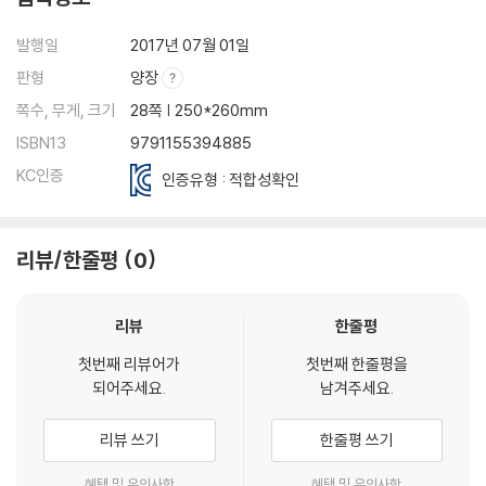
발행일
2017년 07월 01일
판형
양장
쪽수, 무게, 크기
28쪽 | 250*260mm
ISBN13
9791155394885
KC인증
인증유형 : 적합성확인
리뷰/한줄평
0
리뷰
한줄평
첫번째 리뷰어가
첫번째 한줄평을
되어주세요.
남겨주세요.
리뷰 쓰기
한줄평 쓰기
혜택 및 유의사항
혜택 및 유의사항