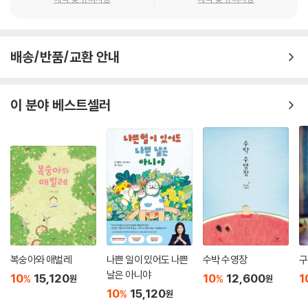
배송/반품/교환 안내
이 분야 베스트셀러
복숭아와 애벌레
나쁜 일이 있어도 나쁜
수박 수영장
구
날은 아니야
10
15,120
10
12,600
1
%
%
원
원
10
15,120
%
원