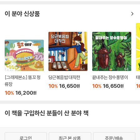
이 분야 신상품
[그래제본소] 똥꼬 정
당근볶음밥 대작전
끝내주는 장수풍뎅이
태
류장
10
16,650
10
16,650
1
%
%
원
원
10
16,200
%
원
이 책을 구입하신 분들이 산 분야 책
로그인
최근 본 상품
주문/배송