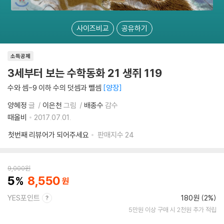
사이즈비교
공유하기
소득공제
3세부터 보는 수학동화 21 생쥐 119
수와 셈-9 이하 수의 덧셈과 뺄셈
양장
양혜정
글
이은천
그림
배종수
감수
때올비
2017.07.01.
첫번째 리뷰어가 되어주세요
판매지수
24
9,000
원
5
8,550
YES포인트
180원 (2%)
5만원 이상 구매 시 2천원 추가 적립