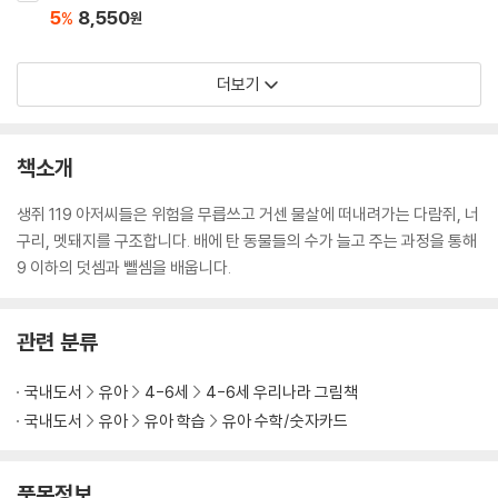
5
8,550
%
원
더보기
책소개
생쥐 119 아저씨들은 위험을 무릅쓰고 거센 물살에 떠내려가는 다람쥐, 너
구리, 멧돼지를 구조합니다. 배에 탄 동물들의 수가 늘고 주는 과정을 통해
9 이하의 덧셈과 뺄셈을 배웁니다.
관련 분류
국내도서
유아
4-6세
4-6세 우리나라 그림책
국내도서
유아
유아 학습
유아 수학/숫자카드
품목정보