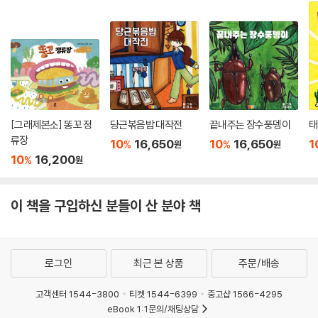
[그래제본소] 똥꼬 정
당근볶음밥 대작전
끝내주는 장수풍뎅이
태
류장
10
16,650
10
16,650
1
%
%
원
원
10
16,200
%
원
이 책을 구입하신 분들이 산 분야 책
로그인
최근 본 상품
주문/배송
고객센터 1544-3800
티켓 1544-6399
중고샵 1566-4295
eBook 1:1문의/채팅상담