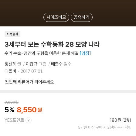
사이즈비교
공유하기
소득공제
3세부터 보는 수학동화 28 모양 나라
수리 논술-공간과 도형을 이용한 문제 해결
양장
장선혜
글
이갑규
그림
배종수
감수
때올비
2017.07.01.
첫번째 리뷰어가 되어주세요
9,000
원
5
8,550
YES포인트
180원 (2%)
5만원 이상 구매 시 2천원 추가 적립