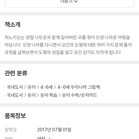
더보기
책소개
피노키오는 양철 나무꾼과 함께 잃어버린 코를 찾아 모양 나라로 여행을
떠납니다. 모양 나라를 다니면서 공간과 도형에 대한 여러 가지 문제 풀이
과정을 살펴보면서 도형의 성질을 알고 공간 감각도 익히게 됩니다.
관련 분류
국내도서
유아
4-6세
4-6세 우리나라 그림책
국내도서
유아
유아 학습
유아 수학/숫자카드
품목정보
발행일
2017년 07월 01일
판형
양장