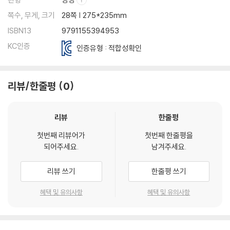
쪽수, 무게, 크기
28쪽 | 275*235mm
ISBN13
9791155394953
KC인증
인증유형 : 적합성확인
리뷰/한줄평
0
리뷰
한줄평
첫번째 리뷰어가
첫번째 한줄평을
되어주세요.
남겨주세요.
리뷰 쓰기
한줄평 쓰기
혜택 및 유의사항
혜택 및 유의사항