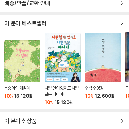
배송/반품/교환 안내
이 분야 베스트셀러
복숭아와 애벌레
나쁜 일이 있어도 나쁜
수박 수영장
구
날은 아니야
10
15,120
10
12,600
1
%
%
원
원
10
15,120
%
원
이 분야 신상품