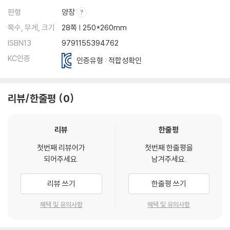
판형
양장
쪽수, 무게, 크기
28쪽 | 250*260mm
ISBN13
9791155394762
KC인증
인증유형 : 적합성확인
리뷰/한줄평
0
리뷰
한줄평
첫번째 리뷰어가
첫번째 한줄평을
되어주세요.
남겨주세요.
리뷰 쓰기
한줄평 쓰기
혜택 및 유의사항
혜택 및 유의사항