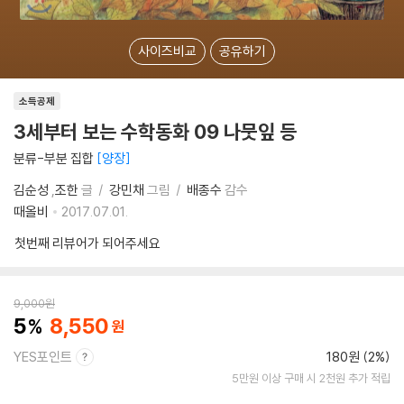
사이즈비교
공유하기
소득공제
3세부터 보는 수학동화 09 나뭇잎 등
분류-부분 집합
양장
김순성
,
조한
글
강민채
그림
배종수
감수
때올비
2017.07.01.
첫번째 리뷰어가 되어주세요
9,000
원
5
8,550
YES포인트
180원 (2%)
5만원 이상 구매 시 2천원 추가 적립