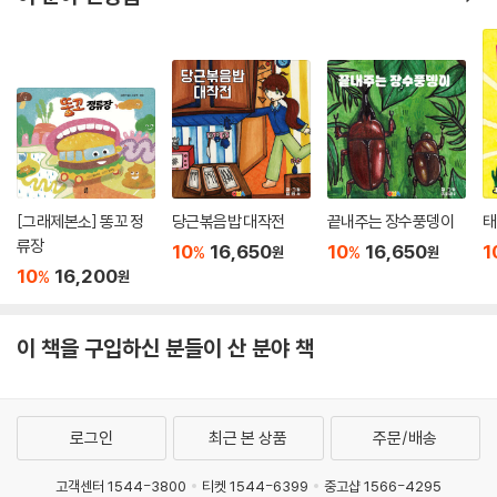
[그래제본소] 똥꼬 정
당근볶음밥 대작전
끝내주는 장수풍뎅이
태
류장
10
16,650
10
16,650
1
%
%
원
원
10
16,200
%
원
이 책을 구입하신 분들이 산 분야 책
로그인
최근 본 상품
주문/배송
고객센터 1544-3800
티켓 1544-6399
중고샵 1566-4295