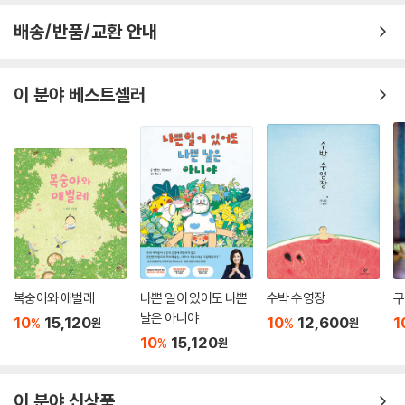
배송/반품/교환 안내
이 분야 베스트셀러
복숭아와 애벌레
나쁜 일이 있어도 나쁜
수박 수영장
구
날은 아니야
10
15,120
10
12,600
1
%
%
원
원
10
15,120
%
원
이 분야 신상품