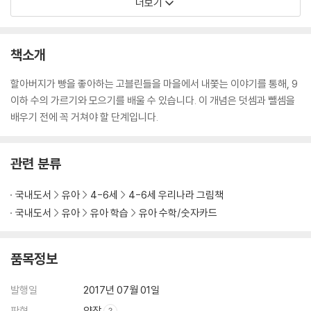
더보기
책소개
할아버지가 빵을 좋아하는 고블린들을 마을에서 내쫓는 이야기를 통해, 9
이하 수의 가르기와 모으기를 배울 수 있습니다. 이 개념은 덧셈과 뺄셈을
배우기 전에 꼭 거쳐야 할 단계입니다.
관련 분류
국내도서
유아
4-6세
4-6세 우리나라 그림책
국내도서
유아
유아 학습
유아 수학/숫자카드
품목정보
발행일
2017년 07월 01일
판형
양장