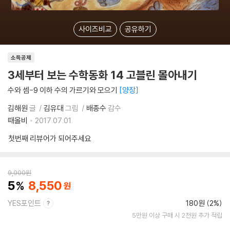
사이즈비교
공유하기
소득공제
3세부터 보는 수학동화 14 고블린 몰아내기
수와 셈-9 이하 수의 가르기와 모으기
양장
김해원
글
김유대
그림
배종수
감수
때올비
2017.07.01.
첫번째 리뷰어가 되어주세요
9,000
원
5
8,550
YES포인트
180원 (2%)
5만원 이상 구매 시 2천원 추가 적립