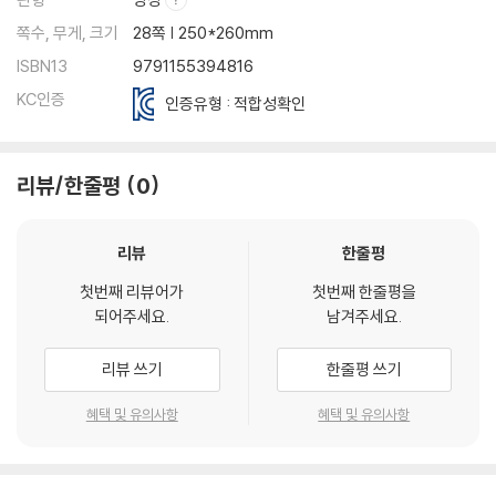
쪽수, 무게, 크기
28쪽 | 250*260mm
ISBN13
9791155394816
KC인증
인증유형 : 적합성확인
리뷰/한줄평
0
리뷰
한줄평
첫번째 리뷰어가
첫번째 한줄평을
되어주세요.
남겨주세요.
리뷰 쓰기
한줄평 쓰기
혜택 및 유의사항
혜택 및 유의사항