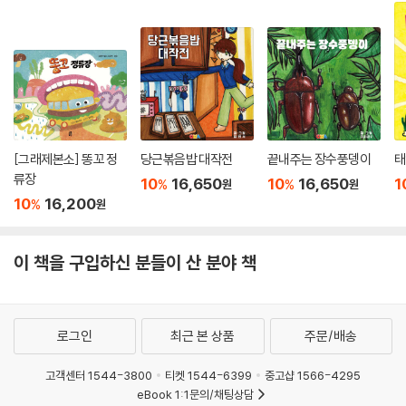
[그래제본소] 똥꼬 정
당근볶음밥 대작전
끝내주는 장수풍뎅이
태
류장
10
16,650
10
16,650
1
%
%
원
원
10
16,200
%
원
이 책을 구입하신 분들이 산 분야 책
로그인
최근 본 상품
주문/배송
고객센터 1544-3800
티켓 1544-6399
중고샵 1566-4295
eBook 1:1문의/채팅상담