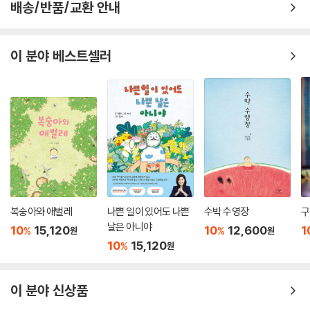
배송/반품/교환 안내
이 분야 베스트셀러
복숭아와 애벌레
나쁜 일이 있어도 나쁜
수박 수영장
구
날은 아니야
10
15,120
10
12,600
1
%
%
원
원
10
15,120
%
원
이 분야 신상품