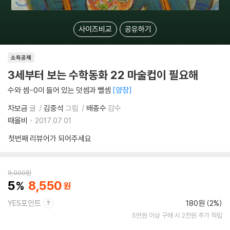
사이즈비교
공유하기
소득공제
3세부터 보는 수학동화 22 마술컵이 필요해
수와 셈-0이 들어 있는 덧셈과 뺄셈
양장
차보금
글
김중석
그림
배종수
감수
때올비
2017.07.01.
첫번째 리뷰어가 되어주세요
9,000
원
5
8,550
YES포인트
180원 (2%)
5만원 이상 구매 시 2천원 추가 적립