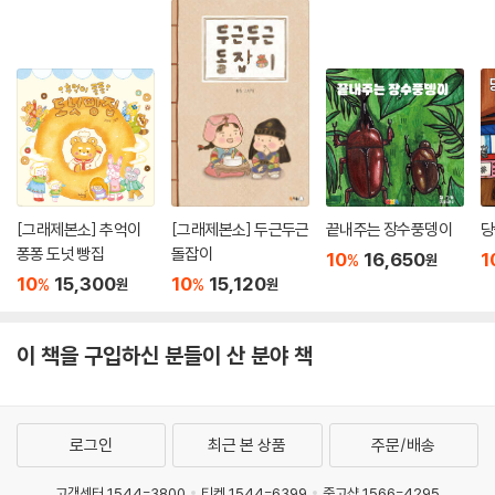
[그래제본소] 추억이
[그래제본소] 두근두근
끝내주는 장수풍뎅이
당
퐁퐁 도넛 빵집
돌잡이
10
16,650
1
%
원
10
15,300
10
15,120
%
%
원
원
이 책을 구입하신 분들이 산 분야 책
로그인
최근 본 상품
주문/배송
고객센터 1544-3800
티켓 1544-6399
중고샵 1566-4295