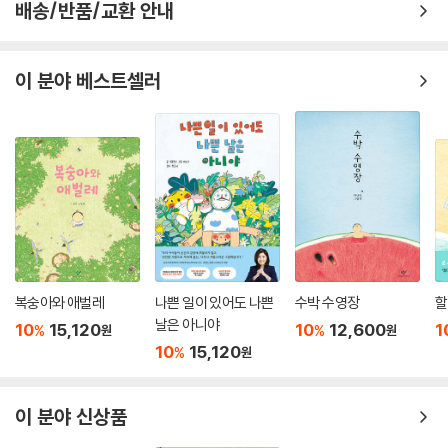
배송/반품/교환 안내
이 분야 베스트셀러
복숭아와 애벌레
나쁜 일이 있어도 나쁜
수박 수영장
할
날은 아니야
10
15,120
10
12,600
1
%
%
원
원
10
15,120
%
원
이 분야 신상품