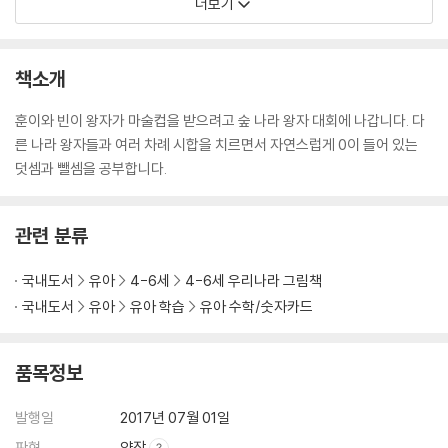
더보기
책소개
훈이와 빈이 왕자가 마술컵을 받으려고 숲 나라 왕자 대회에 나갑니다. 다
른 나라 왕자들과 여러 차례 시합을 치르면서 자연스럽게 0이 들어 있는
덧셈과 뺄셈을 공부합니다.
관련 분류
국내도서
유아
4-6세
4-6세 우리나라 그림책
국내도서
유아
유아 학습
유아 수학/숫자카드
품목정보
발행일
2017년 07월 01일
판형
양장