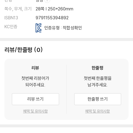
쪽수, 무게, 크기
28쪽 | 250*260mm
ISBN13
9791155394892
KC인증
인증유형 : 적합성확인
리뷰/한줄평
0
리뷰
한줄평
첫번째 리뷰어가
첫번째 한줄평을
되어주세요.
남겨주세요.
리뷰 쓰기
한줄평 쓰기
혜택 및 유의사항
혜택 및 유의사항