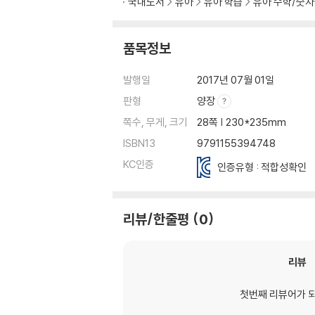
국내도서
유아
유아 학습
유아 수학/숫
품목정보
발행일
2017년 07월 01일
판형
양장
쪽수, 무게, 크기
28쪽 | 230*235mm
ISBN13
9791155394748
KC인증
인증유형 : 적합성확인
리뷰/한줄평
0
리뷰
첫번째 리뷰어가 