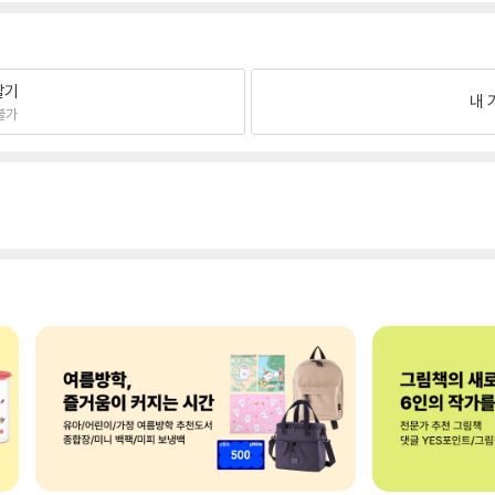
팔기
내 
불가