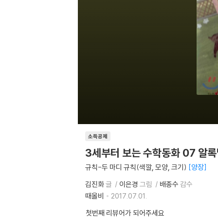
소득공제
3세부터 보는 수학동화 07 알
규칙-두 마디 규칙(색깔, 모양, 크기)
양장
김진화
글
이은경
그림
배종수
감수
때올비
2017.07.01.
첫번째 리뷰어가 되어주세요