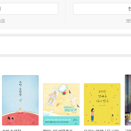
기
사항
혜