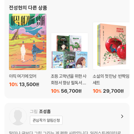
전성현
의 다른 상품
아직 여기에 있어
초등 고학년을 위한 사
소설의 첫 만남: 반짝임
회정서 향상 필독서 세
세트
10
13,500
%
원
트
10
56,700
10
29,700
%
%
원
원
그림
조성흠
관심작가 알림신청
말이나 글보다 그림 그리는 게 편한 사람입니다. 일러스트레이터로