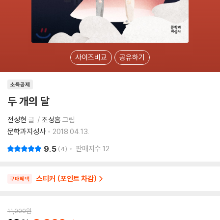
사이즈비교
공유하기
소득공제
두 개의 달
전성현
글
조성흠
그림
문학과지성사
2018.04.13.
9.5
판매지수
12
4
스티커 (포인트 차감)
구매혜택
11,000
원