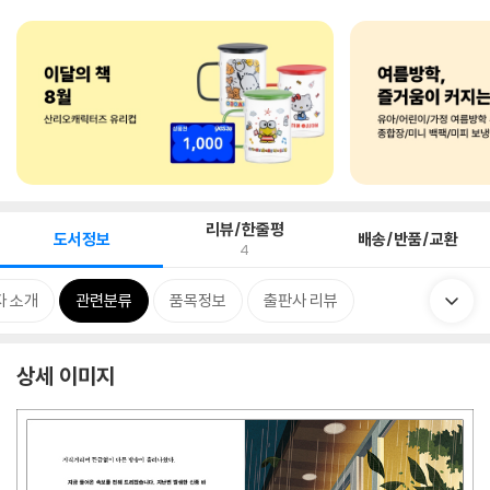
리뷰/한줄평
도서정보
배송/반품/교환
4
자 소개
관련분류
품목정보
출판사 리뷰
상세 이미지