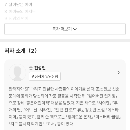
7. 살아남은 아이
8. 아이들의 아지트
9. 생명의 언어
10. 그날 캠프에서
목차 더보기
11. 살인 바이러스
12. 두 개의 세상
13. 잃어버린 아이들
저자 소개
2
14. 두 개의 우주
15. 고장 난 나침반
작가의 말
글
전성현
관심작가 알림신청
판타지와 SF 그리고 진실한 사람들의 이야기를 쓴다. 조선일보 신춘
문예에 동화가 당선되어 작품 활동을 시작한 뒤 『잃어버린 일기장』
으로 창비 ‘좋은어린이책’ 대상을 받았다. 지은 책으로 『사이렌』 『두
개의 달』 『어느 날, 사라진』 『일 년 전 로드 뷰』, 청소년 소설 『데스타
이머』 등이 있고, 함께 쓴 책으로는 『정의로운 은재』 『미스터리 클럽』
『지구 불시착 외계인 보고서』 등이 있다.