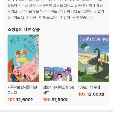
활동하며 주로 잡지나 동화책에 그림을 그리고 있습니다. 함께 했던
작업으로는『거울 옷을 입은 아이들』『마법의 나날들』『잃어버린 일기
장』『어느 날, 사라진』『이제 돌고래는 자유야』 등이 있습니다.
조성흠
의 다른 상품
지옥으로 반지를 배달
김동식 주니어소설 3종
108요괴의 수염
합니다
세트
10
12,600
%
원
10
12,600
10
37,800
%
%
원
원