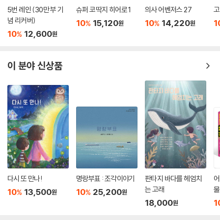
5번 레인 (30만 부 기
슈퍼 코딱지 히어로 1
의사 어벤저스 27
고
념 리커버)
10
15,120
10
14,220
1
%
%
원
원
10
12,600
%
원
이 분야 신상품
다시 또 만나!
명랑부표 : 조각이야기
판타지 바다를 헤엄치
어
는 고래
물
10
13,500
10
25,200
%
%
원
원
18,000
1
원