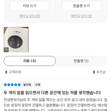
어느 비오는 오후, 혼자 집에 있던 수호는 이상한 일들을 겪는다. 창문이 트
리뷰 쓰기
한줄평 쓰기
르르 흔들리더니 뜬금없이 보고 있던 방송이 아닌 다른 방송이 흘러나와
고병원성 AI 바이러스가 발생했다는 속보를 전한다. 고개를 갸웃할 새도
혜택 및 유의사항
혜택 및 유의사항
없이 이번엔 왠 남자아이의 목소리가 또렷이 귀에 박힌다. “사냥꾼이 떴어.
도망쳐!” 도시에 사냥꾼이라니… 텔레비전에서는 곧 개봉을 앞둔 재난 영
화의 감독과 영화평론가 야니가 대담을 나누고 있다. 지구에서 발생하고
있는 각종 재난의 근본적인 원인이 어디에 있는지에 대해 제법 심각한 이
야기가 오가는 가운데 책상 서랍 구석에 아무렇게나 던져 놓은 고장 난 나
침반은 마치 수호에게 신호라도 보내는 듯 방향을 잡지 못한 채 제멋대로
4
흔들리고 있다.
리뷰
3
한줄평
1
구매리뷰
추천순
우리는 선택에 따라 달라질 수 있는 세상에 살고 있다!
익숙한 풍경이 낯설기만 한 그날은 개기월식이 있는 날이었다. 이상한 것
종이책
구매
은 일 년도 안 된 사이 개기월식이 다시 일어났다는 것이다. 그뿐 아니다.
하늘에 떠 있는 또 하나의 보름달. 이 모든 것이 너무 두려운 나머지 눈을
두 개의 달을 읽으면서 다른 공간에 있는 저를 생각했습니다
감은 수호가 다시 눈을 떴을 때는 이미 돌이킬 수 없는 상황이 벌어진 뒤였
전성현작가님의 두 개의 달을 펴드는 순간 쉬지 않고 내리 읽었습니다. 일
다. 방역복을 입은 구급 대원들에 이끌려 가게 된 국립의학연구센터 그린
단은 문장이 광장히 갼결하고 깔끔했습니다. 문장이 간결하면서도 매끄럽
존. 자신을 수호가 아닌 ‘이가온’으로 부르고 대하는 곳. 지나치게 절제된
게 쓰여져 읽기에 편했습니다. 그래서인지 현실감이 느껴졌고 흥미진진했