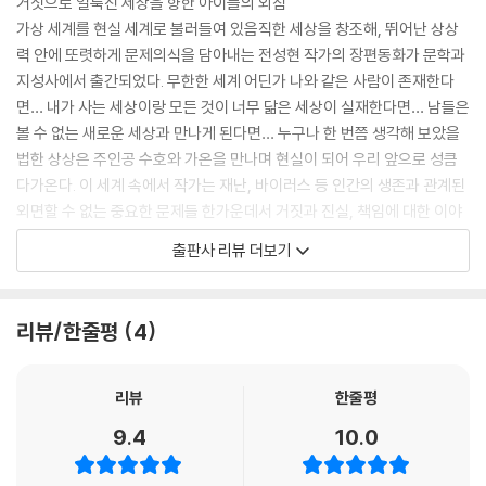
거짓으로 얼룩진 세상을 향한 아이들의 외침
가상 세계를 현실 세계로 불러들여 있음직한 세상을 창조해, 뛰어난 상상
력 안에 또렷하게 문제의식을 담아내는 전성현 작가의 장편동화가 문학과
지성사에서 출간되었다. 무한한 세계 어딘가 나와 같은 사람이 존재한다
면… 내가 사는 세상이랑 모든 것이 너무 닮은 세상이 실재한다면… 남들은
볼 수 없는 새로운 세상과 만나게 된다면… 누구나 한 번쯤 생각해 보았을
법한 상상은 주인공 수호와 가온을 만나며 현실이 되어 우리 앞으로 성큼
다가온다. 이 세계 속에서 작가는 재난, 바이러스 등 인간의 생존과 관계된
외면할 수 없는 중요한 문제들 한가운데서 거짓과 진실, 책임에 대한 이야
기를 시종일관 생생하고 흥미진진하게 펼쳐 보인다.
출판사 리뷰 더보기
나이와 외모까지 쌍둥이처럼 닮은 수호와 가온은 서로의 존재를 모른 채
살아간다. 수호는 일하는 엄마 아빠와 살며 가끔 자신의 미래를 꿈꿔 보는
리뷰/한줄평
4
평범한 십 대 소년이다. 사회에서 일어나고 있는 심각한 문제들도 수호에
게는 그저 어른들의 일일 뿐이다. 아직 어린 자신이 나서서 할 수 있는 일들
이 없기 때문일 것이다. 그런 수호에게 어느 날 갑자기 자신이 주체가 되어
리뷰
한줄평
야만 하는 일들이 들이닥친다. 평온한 날들을 보냈던 수호 앞에 크나큰 모
9.4
10.0
험과 도전이 다가오고 있는 것이다.