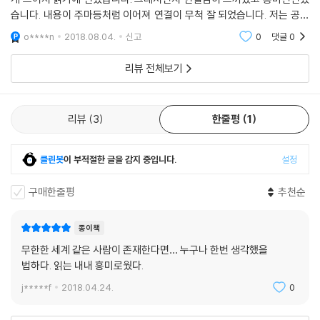
어른들과 고분고분하게 따르는 수호 또래의 아이들. 소독약 냄새가 진동하
습니다. 내용이 주마등처럼 이어져 연결이 무척 잘 되었습니다. 저는 공공
며 일거수일투족이 통제되고 감시되는 곳. 수호를 더욱 당황스럽게 하는
도서관에서 우연하게 ＜잃어버린 일기장＞을 읽으면서 전성현 작가님을
o****n
2018.08.04.
신고
0
댓글
0
알게 되었습니다.
것은 엄마 아빠와도 연락이 안 된다는 것이다. 수호는 어쩔 수 없이 이가온
의 자리에 앉게 된다.
리뷰 전체보기
엄격한 시간표에 따라 움직이는 그린존에서 수호는 어떻게든 탈출할 기회
를 엿본다. 다행히 자신이 이가온이 아니라는 것을 알아챈 주노의 도움으
리뷰
3
한줄평
1
로 그린존을 빠져나오게 되지만 바깥세상은 온통 어른들만의 세상이었다.
열여섯 살이 될 때까지 그린존에서 지내야 하는 아이들이 눈에 띄면 금방
클린봇
이 부적절한 글을 감지 중입니다.
설정
이라도 경찰과 사냥꾼들이 움직인다. 감시자들의 눈을 피해 주노와 수호는
이미 그린존에서 이탈해 아지트에서 생활하고 있는 아이들 무리에 들어가
구매한줄평
추천순
게 된다. 그리고 그곳에서 만나게 된 진짜 이가온. 쌍둥이라고 해도 믿을 만
큼 똑 닮은 수호와 가온. 자기가 살던 곳으로 돌아가고 싶은 수호와 바이러
종이책
스 개발에 얽힌 비밀을 덮기 위해 자신을 이용한 어른들의 추악한 거짓을
무한한 세계 같은 사람이 존재한다면… 누구나 한번 생각했을
밝혀내야만 하는 가온. 이 둘은 두려움을 떨쳐내고 용기 있게 어른들의 거
법하다. 읽는 내내 흥미로웠다.
짓과 악행과 위선에 당당하게 맞선다.
j*****f
2018.04.24.
0
큰 위기와 도전 가운데 아이들은 깨닫게 된다. 우리가 살고 있고, 속해 있는