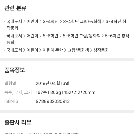
관련 분류
국내도서
어린이
3-4학년
3-4학년 그림/동화책
3-4학년 창
작동화
국내도서
어린이
5-6학년
5-6학년 그림/동화책
5-6학년 창작
동화
국내도서
어린이
어린이 문학
그림/동화책
창작동화
품목정보
발행일
2018년 04월 13일
쪽수, 무게, 크기
167쪽 | 303g | 152*212*20mm
ISBN13
9788932030913
출판사 리뷰