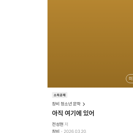
미
소득공제
창비 청소년 문학
아직 여기에 있어
전성현
저
창비
2026.03.20.