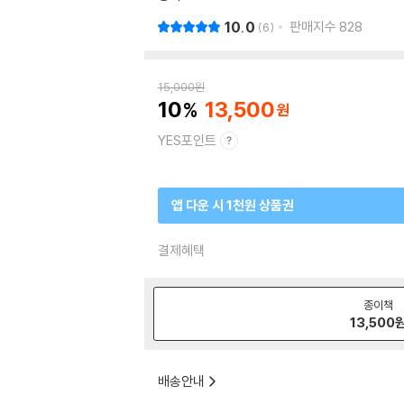
10.0
판매지수
828
6
15,000
원
10
13,500
YES포인트
앱 다운 시 1천원 상품권
결제혜택
종이책
13,500
배송안내