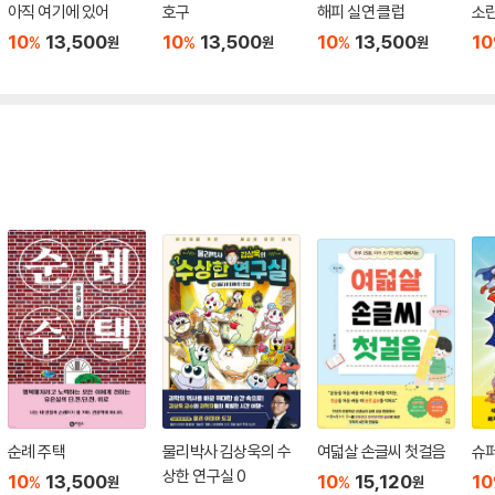
아직 여기에 있어
호구
해피 실연 클럽
소
10
13,500
10
13,500
10
13,500
10
%
%
%
원
원
원
순례 주택
물리박사 김상욱의 수
여덟살 손글씨 첫걸음
슈퍼
상한 연구실 0
10
13,500
10
15,120
10
%
%
원
원