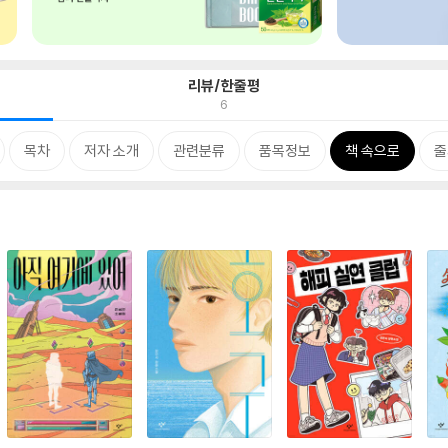
리뷰/한줄평
6
목차
저자 소개
관련분류
품목정보
책 속으로
줄