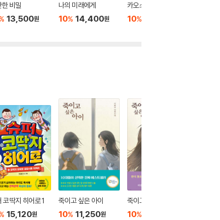
란한 비밀
나의 미래에게
카오스, 치즈, 턱시도
캐리커
13,500
10
14,400
10
13,500
10
1
%
%
%
%
원
원
원
 코딱지 히어로 1
죽이고 싶은 아이
죽이고 싶은 아이 2
이토록 
어지는 
15,120
10
11,250
10
12,600
%
%
%
원
원
원