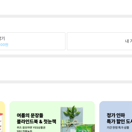
팔기
내 
800원