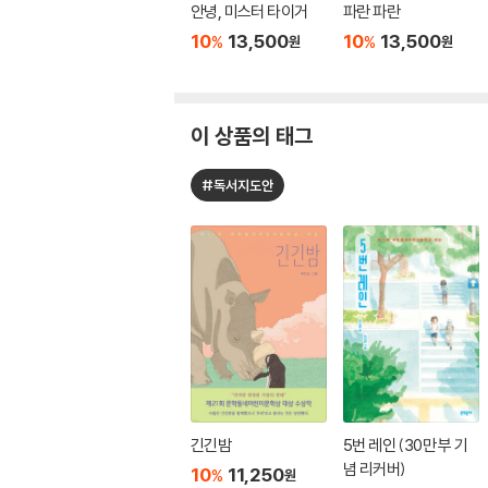
안녕, 미스터 타이거
파란 파란
10
13,500
10
13,500
%
%
원
원
이 상품의 태그
#독서지도안
긴긴밤
5번 레인 (30만 부 기
념 리커버)
10
11,250
%
원