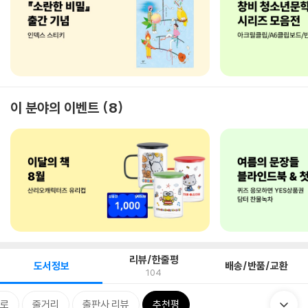
이 분야의 이벤트
8
리뷰/한줄평
도서정보
배송/반품/교환
104
으로
줄거리
출판사 리뷰
추천평