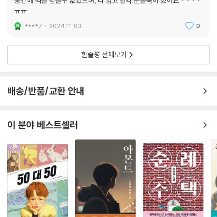
중간에 책을 덮을수 없었으며, 다 읽고 왈칵 눈물쏙아 졌어요~~~~
ㅠㅠ
l****7
2024.11.03.
0
한줄평 전체보기
배송/반품/교환 안내
이 분야 베스트셀러