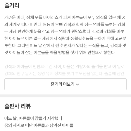
건지는 명확하지 않다.
줄거리
--- p.15
가까운 미래, 정체 모를 바이러스가 퍼져 어른들이 모두 의식을 잃은 채 꿈
미쳐 버린 건 세상이 먼저일까, 사람이 먼저일까? 뭐가 됐든, 미친 세상에
의 세계로 떠나 버린다. 쌍둥이 오빠 강석과 함께 잠든 엄마를 돌보는 강희
선 우리도 미쳐야 했다.
는 세상 편안하게 눈을 감고 있는 엄마가 원망스럽다. 강석과 강희를 비롯
--- p.18
한 아이들은 어른 없는 세상에서 식량과 생활필수품을 구하기 위해 고군분
투한다. 그러던 어느 날 잠에서 깬 수면자가 있다는 소식을 듣고, 강석과 몇
잠든 사람들은 평온하고 좋은 꿈을 꾸고 있는 아기 같았다. 그러한 모습이
몇 아이들이 잠든 어른들을 깨울 방법을 찾기 위해 인천으로 향한다.
남겨진 사람들을 견딜 수 있게 했다. 깨어나지 않아도 꿈의 세계에서 행복
할 거라고, 모자란 행복을 다 채우고 나면 깨어날 거라고, 곁으로 돌아올 거
강석과 아이들이 인천으로 간 사이, 마을은 약탈자의 습격을 받고 이 일로
라고. 남겨진 사람은 그렇게 믿는 수밖에 없었다
강희의 친구 윤서는 생명 유지 장치를 뺏겨 부모님을 잃는다. 슬픔에 잠긴
--- p.27
윤서는 바이러스에 잠식되어 꿈의 세계에 빠지고 말지만, 얼마 지나지 않
줄거리 더보기
아 다시 깨어난다. 그리고 자신이 루시드 드림, 즉 자각몽을 꾸었다고 말하
남겨진 사람들은 대부분 수면자에게 죄책감을 가지고 있다. 잠들기 전 수
며 어쩌면 꿈의 세계에 있는 사람들을 깨울 수 있을지도 모르겠다고 이야
면자의 우울을 외면했거나 방치했기 때문이다.
기한다. 윤서는 어떻게 꿈의 세계에서 금세 돌아온 것일까? 윤서는 잠들어
출판사 리뷰
--- pp.27-28
버린 어른들을 깨울 수 있을까?
어느 날, 어른들이 잠들기 시작했다
어른들이 잠들었고 깨어 있는 어른들은 우릴 보호하지 않는다. 우린 언제
꿈의 세계로 떠난 어른들과 남겨진 아이들
까지 이 위험을 견뎌야 할까? 우리가 얼른 어른이 되어 스스로를 지키는 수