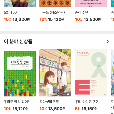
50 대 50
아몬드 (청소년판)
순례 주택
죽
10
13,320
10
15,120
10
13,500
1
%
%
%
원
원
원
이 분야 신상품
우리도 할 말 있어!
열다섯의 온도
우리 소설 탐구 2
오
게
10
15,120
10
13,500
5
16,150
%
%
%
원
원
원