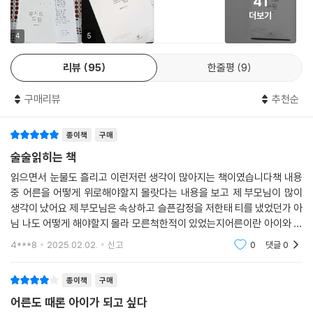
41
사실을 깨닫는다. 그리고 루시드 드리머인 윤서를 도와 세상을 제자리로
더보기
돌려놓을 방법을 찾으려 애쓰게 된다. 강희는 윤서와 함께 잠들어 버린 어
4
5
른들을 깨울 수 있을까? 이들의 앞날은 어떻게 흘러갈까?
리뷰
95
한줄평
9
“도대체 어른은 뭘까?”
자기보다 더 약한 존재를 돌보는 아이들
구매리뷰
추천순
잠들지 않는 어른으로 자라겠다는 단단한 의지
종이책
구매
어른들이 잠들었고 깨어 있는 어른들은 우릴 보호하지 않는다. 우린 언제
술술읽히는 책
까지 이 위험을 견뎌야 할까? 우리가 얼른 어른이 되어 스스로를 지키는 수
읽으면서 눈물도 흘리고 이런저런 생각이 많아지는 책이였습니다책 내용
밖에 없는 걸까? 우리가 어른이 될 수 있을까? 도대체 어른은 뭘까? (30
중 어른을 어떻게 위로해야할지 몰랏다는 내용을 보고 제 부모님이 많이
면)
생각이 났어요 제 부모님은 속상하고 슬픈감정을 저한태 티를 냈었던가 아
님 나도 어떻게 해야할지 몰라 모른척한적이 있었는지어른이란 아이와 어
소설 속 어른 없는 세계는 ‘진정한 어른’이 무엇인지 고민하는 오늘과도 닮
떤부분에 얼마나 다른지 어른도 아이이고싶을때가 있지는 않을까 하는 생
4***8
2025.02.02.
신고
0
댓글
0
아 있다. 무기력한 세상 속에서 살아가는 두렵고 초조한 마음, 힘든 상황 속
각을 저는 많이 가졌
에서도 힘을 모으며 일어서려는 모습은 오늘날을 살아가는 우리의 삶을 되
종이책
구매
비추는 듯하다.
어른도 때론 아이가 되고 싶다