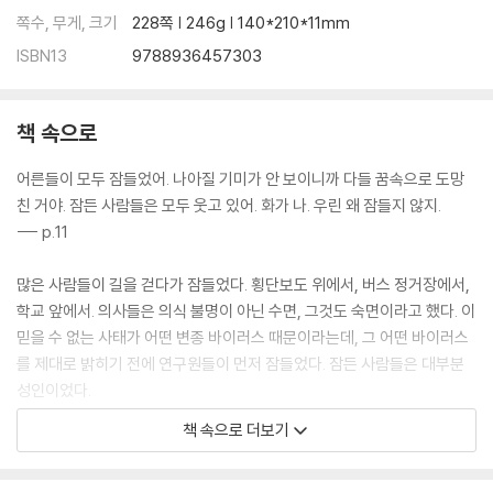
쪽수, 무게, 크기
228쪽 | 246g | 140*210*11mm
ISBN13
9788936457303
책 속으로
어른들이 모두 잠들었어. 나아질 기미가 안 보이니까 다들 꿈속으로 도망
친 거야. 잠든 사람들은 모두 웃고 있어. 화가 나. 우린 왜 잠들지 않지.
--- p.11
많은 사람들이 길을 걷다가 잠들었다. 횡단보도 위에서, 버스 정거장에서,
학교 앞에서. 의사들은 의식 불명이 아닌 수면, 그것도 숙면이라고 했다. 이
믿을 수 없는 사태가 어떤 변종 바이러스 때문이라는데, 그 어떤 바이러스
를 제대로 밝히기 전에 연구원들이 먼저 잠들었다. 잠든 사람들은 대부분
성인이었다.
--- p.12
책 속으로 더보기
자식들은 부모를 버렸고, 버림받은 부모는 죽었다. 그러나 누가 먼저 버린