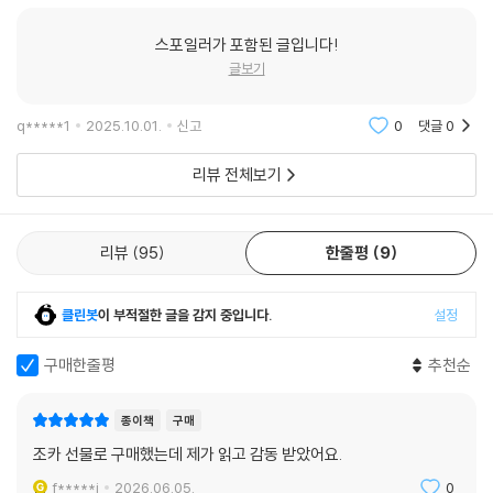
『루시드 드림』 속 아이들은 어른이 사라진 세계에서 삶의 위기에 놓여 있
지만, 자기보다 더 어리고 연약한 아이들을 돌보며 힘을 모은다. 부모를 떠
스포일러가 포함된 글입니다!
나보내고 홀로 남겨진 아이, 잠든 할머니를 지키며 힘들게 삶을 유지하는
글보기
아이 등 비슷한 처지에 놓인 아이들을 기꺼이 공동체의 품으로 받아들인
다. 그렇게 돌봄의 생활을 이어 가며 재난 세계에서 살아갈 의지와 용기를
q*****1
2025.10.01.
신고
0
댓글
0
얻는다. 그리고 눈을 감은 어른과 잠들지 않은 어른의 차이를 생각하며 ‘어
른’과 ‘책임’에 대해서 곰곰 고민해 보게 된다.
리뷰 전체보기
시간은 점점 더 빠르게 흐를 것이다. 우린 변화된 삶에 적응할 것이다. 가끔
괴로운 일을 겪을지도 모른다. 하지만 우린 계속 깨어 있을 것이다. 꿈의 목
리뷰
95
한줄평
9
소리에 잠식되지 않을 것이다. (221면)
클린봇
이 부적절한 글을 감지 중입니다.
설정
어른이 되면 잠들어 버리는 세계이기에 아이들은 어른이 되기를 주저하기
도 한다. 하지만 끝내 서로의 손을 맞잡으며 잠들지 않는 어른으로 성장하
구매한줄평
추천순
겠다고 다짐한다. 책임을 다해 자신과 타인을 돌보며 삶을 꾸려 가는 아이
들의 모습은 새로운 희망을 펼쳐 보인다. 『루시드 드림』은 삶의 지난함에
종이책
구매
현실을 도피하고 싶은 우리에게 발을 디디고 살아갈 힘을 주는 한 줄기 빛
같은 소설이다.
조카 선물로 구매했는데 제가 읽고 감동 받았어요.
f*****i
2026.06.05.
0