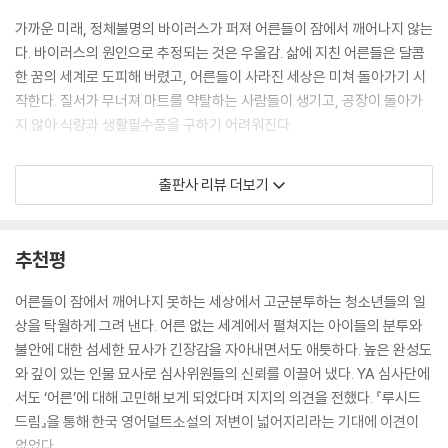
밖에 없는 걸까? 우리가 어른이 될 수 있을까?
가까운 미래, 정체불명의 바이러스가 퍼져 어른들이 잠에서 깨어나지 않는
--- p.30
다. 바이러스의 원인으로 추정되는 것은 우울감. 삶에 지친 어른들은 달콤
한 꿈의 세계로 도피해 버렸고, 어른들이 사라진 세상은 미쳐 돌아가기 시
어려서부터 빨리 어른이 되고 싶었다. 어른이 되면 자유로워질 줄 알았다.
작한다. 질서가 무너져 마트를 약탈하는 사람들이 생기고, 공장이 돌아가
집을 나가 돌아오지 않아도, 하루 종일 집에서 잠만 자도, 몇 끼를 굶거나
지 않아 식량과 생활필수품을 구하기 어려워진다.
사고 싶은 걸 고민 없이 사 버려도 어른은 혼나지 않는다. 나는 빨리 어른이
돼서 살고 싶은 대로 살고 싶었다. 어른이 되면 내가 온전히 나일 수 있게
쌍둥이 오빠 강석과 함께 잠든 엄마를 돌보는 강희는 편안하게 눈을 감고
될 거라고 생각했다.
출판사 리뷰 더보기
있는 엄마가 원망스럽다. 자식들을 남겨 둔 채 꿈의 세계로 떠나 행복한 미
--- p.157
소를 짓고 있는 어른들의 모습에 강희는 분노를 느낀다.
지킬 게 늘어날수록 시야가 좁아졌다. 그렇게 점점 이기적인 인간이 되어
추천평
어른들이 모두 잠들었어. 나아질 기미가 안 보이니까 다들 꿈속으로 도망
갔다. 하지만 오늘만큼은 이기적이고 싶지 않았다. 나 이외의 것들을 걱정
친 거야. 잠든 사람들은 모두 웃고 있어. 화가 나. 우린 왜 잠들지 않지. (10
하고 오랫동안 생각하고 싶었다.
어른들이 잠에서 깨어나지 못하는 세상에서 고군분투하는 청소년들의 일
면)
--- p.169
상을 탁월하게 그려 낸다. 어른 없는 세계에서 펼쳐지는 아이들의 분투와
불안에 대한 섬세한 묘사가 긴장감을 자아내면서도 애틋하다. 높은 완성도
한편 강석은 친구들과 함께 공동체를 만들어 잠든 어른들을 지키고 식량을
시간은 점점 더 빠르게 흐를 것이다. 우린 변화된 삶에 적응할 것이다. 가끔
와 깊이 있는 인물 묘사로 심사위원들의 신뢰를 이끌어 냈다. YA 심사단에
찾는다. 어렵게 구한 식량을 빼앗으려는 약탈자들과 결투를 벌이며 힘겨운
괴로운 일을 겪을지도 모른다. 하지만 우린 계속 깨어 있을 것이다. 꿈의 목
서도 ‘어른’에 대해 고민해 보게 되었다며 지지의 의견을 전했다. 『루시드
생활을 이어 가던 어느 날, 강희와 강석은 인천에 깨어난 수면자들이 있다
소리에 잠식되지 않을 것이다.
드림』을 통해 한국 영어덜트소설의 저변이 넓어지리라는 기대에 이견이
는 소식을 듣게 된다. 어른들이 깨어날 수도 있다는 희망에 아이들은 감격
--- p.221
없었다.