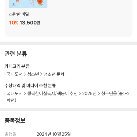
소란한 비밀
10
13,500
%
원
관련 분류
카테고리 분류
국내도서
청소년
청소년 문학
수상내역 및 미디어 추천 분류
국내도서
행복한아침독서/책둥이 추천
2025년
청소년용(중1-2
학년)
품목정보
발행일
2024년 10월 25일