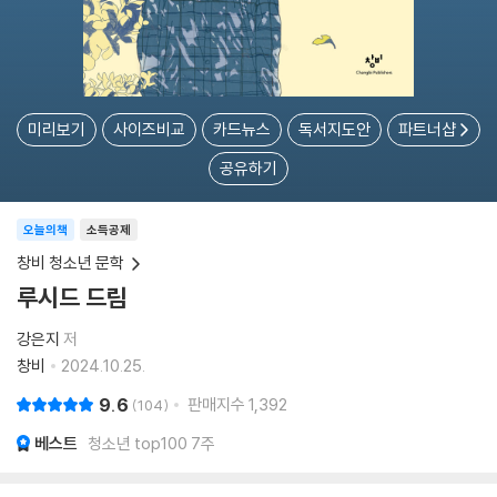
미리보기
사이즈비교
카드뉴스
독서지도안
파트너샵
공유하기
오늘의책
소득공제
창비 청소년 문학
루시드 드림
강은지
저
창비
2024.10.25.
9.6
판매지수
1,392
104
베스트
청소년 top100 7주