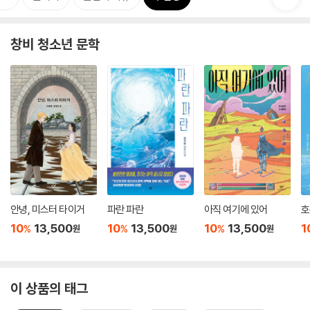
창비 청소년 문학
안녕, 미스터 타이거
파란 파란
아직 여기에 있어
호
10
13,500
10
13,500
10
13,500
1
%
%
%
원
원
원
이 상품의 태그