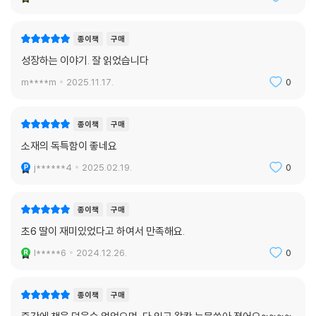
작가의 말 중에서
종이책
구매
『루시드 드림』을 쓰면서 고등학생 시절 책상에 가만히 앉아 있는 제가 자
주 떠올랐습니다. 어떤 선택이 옳은지, 어떤 길을 가야 할지 막막하기만 했
성장하는 이야기. 잘 읽었습니다
던 때가 있었습니다. 누구의 조언도, 위로도 내게 닿지 않았고 혼자 모든 걸
m****m
2025.11.17.
0
결정해야 한다는 강박에 시달렸을 무렵 꼭 글을 쓰는 사람이 되어야겠다고
다짐했습니다. 『루시드 드림』은 그때의 저에게 전해 주고 싶은 이야기입니
종이책
구매
다. 가끔 딴 길에 들어서더라도 끝내 돌아올 수 있다고. 길을 헤매는 건 누
구의 잘못도 아니라고.
소재의 독특함이 좋네요
j******4
2025.02.19.
0
종이책
구매
초6 딸이 재미있었다고 하여서 만족해요.
l*****6
2024.12.26.
0
종이책
구매