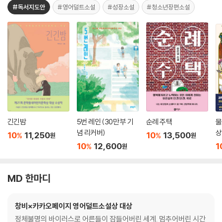
#독서지도안
#영어덜트소설
#성장소설
#청소년장편소설
긴긴밤
5번 레인 (30만 부 기
순례 주택
물
념 리커버)
상
10
11,250
10
13,500
%
%
원
원
10
12,600
1
%
원
MD 한마디
창비×카카오페이지 영어덜트소설상 대상
정체불명의 바이러스로 어른들이 잠들어버린 세계. 멈추어버린 시간