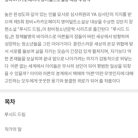
높은 완성도와 깊이 있는 인물 묘사로 심사위원과 YA 심사단의 지지를 받
으며 제5회 창비×카카오페이지 영어덜트소설상 대상을 수상한 강은지 장
편소설 『루시드 드림』이 창비청소년문학 시리즈로 출간된다. 『루시드 드
림』은 정체불명의 바이러스로 어른들이 잠들어 버린 세상에서 방황하며
성장하는 청소년들을 그린 이야기이다. 혼란스러운 세상의 온갖 위협에 맞
서 서로를 돌보며 삶을 지키는 모습이 긴장감 있게 펼쳐지며, 자기보다 약
한 존재들을 보살피며 끝내 앞으로 나아가려는 의지가 감동적으로 와닿는
다. 어른 없는 세계에서 아이들은 무사히 성인이 되어 평범한 일상을 되찾
을 수 있을까? 아이와 어른의 경계에서 헤매며 ‘어른’이란 무엇인지에 대해
고민하는 모두에게 꿋꿋한 용기와 뭉클한 위로가 되어 줄 작품이다.
목차
루시드 드림
작가의 말