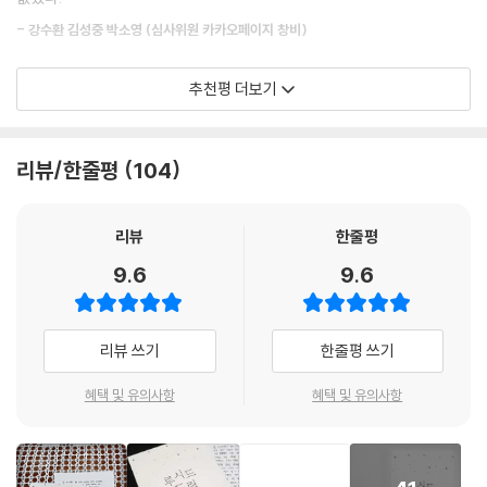
에 젖고, 강석을 중심으로 몇몇 아이들이 힘을 모아 인천에 가기로 한다. 어
- 강수환 김성중 박소영 (심사위원 카카오페이지 창비)
른들은 어떻게 깨어난 것일까? 인천으로 향한 이들은 어른들을 깨울 방법
나는 그 길을 믿어 보기로 했다. 우리가 잠들지 않는 어른으로 자랄 수 있음
을 알아낼 수 있을까?
을 믿기로 했다.
캐릭터 한 명 한 명의 감정과 상황이 고스란히 느껴졌다. 마치 내가 이야기
추천평 더보기
--- p.222
의 중심에 서 있는 듯한 느낌을 받았다.
세상을 제자리로 돌려놓을 방법을 찾아
다시금 맞잡는 손, 새롭게 다지는 희망
- YA 심사단
앞으로 어른들이 깨어날 수도, 더 많은 사람들이 잠들 수도 있다. 우리는 이
리뷰/한줄평
104
제 탓하는 것은 관두고 앞으로 다가올 어떤 일에도 당황하지 않기로 했다.
강석과 아이들이 인천으로 간 사이, 마을은 약탈자의 습격을 받고 이 일로
나아가기로 했다. 우린 어른이 되었다. 모두 어른이 되는 걸 조금씩 두려워
아이는 어떻게 어른이 되는가? 꿈속으로 도피한 어른들을 돌보는 인물들
강희의 친구 윤서는 생명 유지 장치를 뺏겨 부모님을 잃는다. 슬픔에 잠긴
했지만 뒷걸음질 치지 않았다. 나처럼 자각몽, 루시드 드림을 꾸는 이들은
의 고군분투가 뭉클하다. 잠들지 않는 단단한 어른으로 성장하는?아이들
리뷰
한줄평
윤서는 바이러스에 잠식되어 꿈의 세계에 빠지고 말지만, 얼마 지나지 않
다른 사람들에게 안심을 줬다. 잠들게 되더라도 우리를 기억하라고. 언제
을 응원하며 어른이 무엇인지 생각해 보게 된다. 책장을 넘기는 순간, 아이
9.6
9.6
아 다시 깨어난다. 윤서는 어떻게 꿈의 세계에서 금세 돌아온 것일까? 윤서
든 우리가 당신을 깨울 테니 단잠을 자도 좋다고. 너무 두려워하지 말라고.
와 어른의 경계에서 줄타기하며 괜찮은 척 살아가고 있는 사람들에게 성찰
는 자신이 루시드 드림, 즉 자각몽을 꾸었다고 말하며 어쩌면 꿈의 세계에
과 위로를 동시에 느끼게 하는 이 희한한 책의 매력에 매료될 것이다. 읽는
--- p.225
있는 사람들을 깨울 수 있을지도 모르겠다고 이야기한다.
내내 가슴 한편이 간질간질하다. 오랜만에 마음에 오래도록 남아 삶의 길
리뷰 쓰기
한줄평 쓰기
을 내는 책을 만나 설레고 기쁘다.
어른들이 없는 세상에서 살아남아야 하는 아이들의 세계는 고되고 험난하
- 김미영 (교사)
혜택 및 유의사항
혜택 및 유의사항
다. 약탈자의 요구에 가진 식량을 모두 내놓아야 할 때도 있고, 생명 유지를
위한 수액을 요청하는 친구의 말을 들어주지 못할 때도 있다. 강희는 자신
을 지키기 위해 이기적인 마음을 품고 살아가려 하지만, 여러 사건을 겪으
며 이 같은 무질서한 세상에서도 서로를 돌보며 연대하는 것이 중요하다는