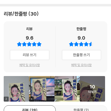
대다. 동화의 세계에서 벗어난 청소년 독자가 읽어야 할 땀 냄새 나는 소설
“엄마랑 친할 수 없고 사랑하는 관계가 아닌 건 아프지만, 엄마가 용서가
이다. 오세란(평론가)
리뷰/한줄평
30
안 될 때는 용서하려고 너무 애쓰지 마. (...) 용서하지 말고 조금이라도 이
해했다면 엄마 인생이 그렇구나, 안됐네 하고 바라봐. 너무 가까이 다가가
★★ 작품을 미리 읽은 청소년 독자들의 후기 ★★
보려 하지 말고, 매이지 말고. 그건 엄마 인생이니까. 넌 너대로 살아.” 권
리뷰
한줄평
“읽으면서 계속 주인공의 행복을 바라게 되었다.”
경위는 이 말을 꼭 해 주고 싶었다고 했다.
“진짜 너무 재밌다. 이런 책들이 많이 나오면 좋겠다.”
9.6
9.0
---p.193-194
“자꾸만 울컥하고 화가 날 정도로 몰입감이 좋았다.”
‘미안하다’라는 말은 묵직하면서도 동시에 공허하게 느껴졌다. 그 한마디
낯설고 추운 한국에서 마주한 뜻밖의 사람들
리뷰 쓰기
한줄평 쓰기
로 퉁칠 수 있는 시간이 아니다. 그 말 한 번에 아물 수 있는 상처도 아니다.
각자의 라운드를 치르는 이들을 위한 다정한 환대
‘미안하다’는 그 마음, 짐작은 하지만 내 고통에 비해 턱없이 쉽다. 이를 악
혜택 및 유의사항
혜택 및 유의사항
물고 버틴 내 오기에 비해 어처구니없이 가볍다. (...) 그렇지만 나는 아빠의
세 살 때부터 캄보디아에서 자랐던 하람은 무심하고 매정한 엄마 아빠에게
이 서툴고 어설픈 논리를 갸륵하게 봐 주기로 했다. 그렇게라도 버티려고
서 벗어나고자 당찬 기세로 약 3,500킬로미터를 날아 낯선 고향 한국을
한, 지독히도 모자란 방법으로 버텨 준 아빠와 엄마가 가상하니까.
찾는다. 바짝 긴장한 채 마주한 공항과 기차역은 머릿속으로 돌려 보았던
10
---p.196
시뮬레이션과는 달리 무척이나 춥고 황량하다.
더보기
맨몸으로 보금자리를 찾아가는 하람에게 뜻밖의 사람들이 손을 내민다. 버
이제는 엄마가 나를 한번 봐 주기를 갈구하지 않는다. 아빠의 바짓가랑이
2
4
스 정류장에서 만난 이웃 할머니는 자신의 패딩을 건네주고, 체육관 관장
뒤로 숨을 나이도 지났다. 두 팔 벌려 나를 안아 주길 기대하지도 않는다.
은 등록비가 없다는 말에도 개의치 않고 열심히 하라고 받아 준다. 격투기
리뷰
28
한줄평
2
달려가 안기고 싶은 엄마 아빠 품보다 내가 품고 싶은 세상이 있다는 걸 알