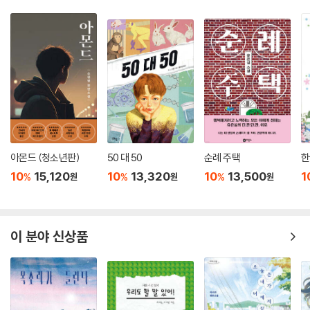
아몬드 (청소년판)
50 대 50
순례 주택
한
10
15,120
10
13,320
10
13,500
1
%
%
%
원
원
원
이 분야 신상품