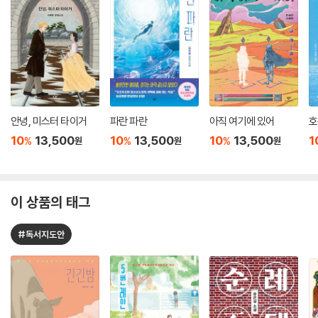
안녕, 미스터 타이거
파란 파란
아직 여기에 있어
호
10
13,500
10
13,500
10
13,500
1
%
%
%
원
원
원
이 상품의 태그
#독서지도안