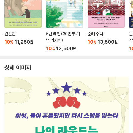
긴긴밤
5번 레인 (30만 부 기
순례 주택
물
념 리커버)
상
10
11,250
10
13,500
%
%
원
원
10
12,600
1
%
원
상세 이미지