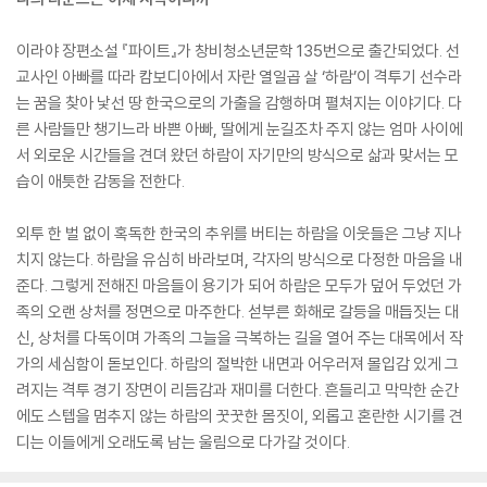
이라야 장편소설 『파이트』가 창비청소년문학 135번으로 출간되었다. 선
교사인 아빠를 따라 캄보디아에서 자란 열일곱 살 ‘하람’이 격투기 선수라
는 꿈을 찾아 낯선 땅 한국으로의 가출을 감행하며 펼쳐지는 이야기다. 다
른 사람들만 챙기느라 바쁜 아빠, 딸에게 눈길조차 주지 않는 엄마 사이에
서 외로운 시간들을 견뎌 왔던 하람이 자기만의 방식으로 삶과 맞서는 모
습이 애틋한 감동을 전한다.
외투 한 벌 없이 혹독한 한국의 추위를 버티는 하람을 이웃들은 그냥 지나
치지 않는다. 하람을 유심히 바라보며, 각자의 방식으로 다정한 마음을 내
준다. 그렇게 전해진 마음들이 용기가 되어 하람은 모두가 덮어 두었던 가
족의 오랜 상처를 정면으로 마주한다. 섣부른 화해로 갈등을 매듭짓는 대
신, 상처를 다독이며 가족의 그늘을 극복하는 길을 열어 주는 대목에서 작
가의 세심함이 돋보인다. 하람의 절박한 내면과 어우러져 몰입감 있게 그
려지는 격투 경기 장면이 리듬감과 재미를 더한다. 흔들리고 막막한 순간
에도 스텝을 멈추지 않는 하람의 꿋꿋한 몸짓이, 외롭고 혼란한 시기를 견
디는 이들에게 오래도록 남는 울림으로 다가갈 것이다.