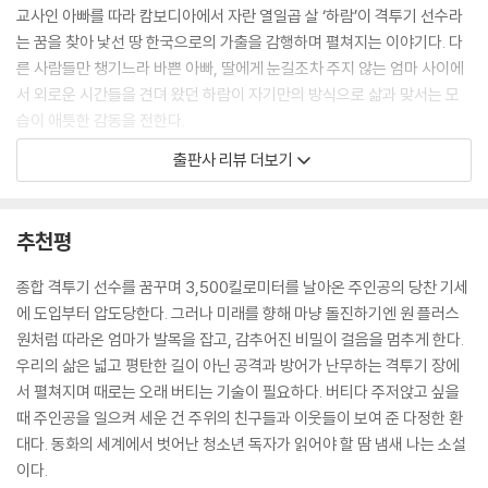
모든 아이에게 웃어 주고 머리를 쓰다듬고 삐뚤빼뚤 쓴 글씨에도 잘했다고
교사인 아빠를 따라 캄보디아에서 자란 열일곱 살 ‘하람’이 격투기 선수라
박수를 보내는 아빠의 뒷모습을 좇았다.
는 꿈을 찾아 낯선 땅 한국으로의 가출을 감행하며 펼쳐지는 이야기다. 다
---p.88-89
른 사람들만 챙기느라 바쁜 아빠, 딸에게 눈길조차 주지 않는 엄마 사이에
서 외로운 시간들을 견뎌 왔던 하람이 자기만의 방식으로 삶과 맞서는 모
누군가 내 옆에 있다는 기분을 느끼고 싶었다. 이제껏 내게는 사치라고 생
습이 애틋한 감동을 전한다.
각했던 그 기분. 나란 존재는 감히 넘볼 수 없다고 생각했던 그 주제넘은 기
출판사 리뷰 더보기
분을 집에 가는 단 이십 분이라도 누려 보고 싶었다.
외투 한 벌 없이 혹독한 한국의 추위를 버티는 하람을 이웃들은 그냥 지나
---p.123
치지 않는다. 하람을 유심히 바라보며, 각자의 방식으로 다정한 마음을 내
준다. 그렇게 전해진 마음들이 용기가 되어 하람은 모두가 덮어 두었던 가
추천평
내게도 의지할 수 있는 누군가 필요했다. 그냥 누구든 허수아비처럼 옆에
족의 오랜 상처를 정면으로 마주한다. 섣부른 화해로 갈등을 매듭짓는 대
만 있어 줘도 너무 서럽지 않을 것 같았고, 너무 억울하지 않을 것 같았고,
신, 상처를 다독이며 가족의 그늘을 극복하는 길을 열어 주는 대목에서 작
종합 격투기 선수를 꿈꾸며 3,500킬로미터를 날아온 주인공의 당찬 기세
너무 무섭지 않을 것 같았다.
가의 세심함이 돋보인다. 하람의 절박한 내면과 어우러져 몰입감 있게 그
에 도입부터 압도당한다. 그러나 미래를 향해 마냥 돌진하기엔 원 플러스
---p.141
려지는 격투 경기 장면이 리듬감과 재미를 더한다. 흔들리고 막막한 순간
원처럼 따라온 엄마가 발목을 잡고, 감추어진 비밀이 걸음을 멈추게 한다.
에도 스텝을 멈추지 않는 하람의 꿋꿋한 몸짓이, 외롭고 혼란한 시기를 견
우리의 삶은 넓고 평탄한 길이 아닌 공격과 방어가 난무하는 격투기 장에
“씩씩한 사람도, 잘 웃는 사람도, 용감한 사람도 모두 한 점씩은 아픈 구석
디는 이들에게 오래도록 남는 울림으로 다가갈 것이다.
서 펼쳐지며 때로는 오래 버티는 기술이 필요하다. 버티다 주저앉고 싶을
이 있지. 누구나 다. 나만 그런 줄 알고 이만큼 살았는데 어느 구석에서는
때 주인공을 일으켜 세운 건 주위의 친구들과 이웃들이 보여 준 다정한 환
다들 그렇게 아프더라고. 그걸 혼자 감당하느라 끙끙 앓으며 견디는 거였
우리의 삶은 넓고 평탄한 길이 아닌 공격과 방어가 난무하는 격투기 장에
대다. 동화의 세계에서 벗어난 청소년 독자가 읽어야 할 땀 냄새 나는 소설
어.”
서 펼쳐지며 때로는 오래 버티는 기술이 필요하다. 버티다 주저앉고 싶을
이다.
---p.193
때 주인공을 일으켜 세운 건 주위의 친구들과 이웃들이 보여 준 다정한 환