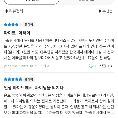
라는 공통의 관심사를 가진 무하와 원지는 선뜻 다가와 친구가 되어 준다.
았다. 내 갈구는 이제 그 세상을 향해 있다.
‘재수 없는 오지라퍼’라고 생각했던 동네 경찰 권 경위는 필요할 때마다 하
리뷰전체
추천순
---p.196-197
람의 곁을 지켜 준다.
어느새 내 반경에 들어온 사람들이 있다. 날 봐 주고 웃게 해 주는 사람들.
종이책
“씩씩한 사람도, 잘 웃는 사람도, 용감한 사람도 모두 한 점씩은 아픈 구석
나를 불쌍히 여기지 않고 내게 애정 어린 관심을 툭툭 던져 주는 사람들. 그
파이트-이라야
이 있지. 누구나 다. 나만 그런 줄 알고 이만큼 살았는데 어느 구석에서는
들 덕분에 하나에 꽂혔던 내 시야가 넓어졌다. 이제는 보이지 않았던 것들
다들 그렇게 아프더라고.” (p. 193)
*출판사에서 도서를 제공받았습니다텍스트 Z의 이벤트 도서였던 ＜파이
이 보이고 들리지 않았던 소리가 들린다. 그래서 그들과 오른 링 위에서 함
트＞,강렬한 눈빛을 가진 주인공이 그려져 있던 표지가 인상 깊은 책이
께 버텨 갈 앞날이 기대된다.
다 [줄거리] (결말 스포 X)주인공 이하람은 한국에서 태어나 3살 때 선교
혼자인 삶에 익숙해지고자 애써 분투해 왔지만 실은 의지할 수 있는 누군
---p.197
사인 아빠를 따라와 캄보디아에서 살고 있었다14년 뒤, 17살이 된 하람은
가를 필요로 했던 하람은 점차 다른 사람이 건네는 위로의 힘을 알게 된다.
엄마와 함께 한국으로 도망쳐온다...하람의 엄마는 우울증, 알코올 중독 등
그리고 누구든 자신의 아픔을 안고 살아가며, 그 아픔을 통해 오히려 주위
y*****o
2025.05.21.
신고
1
댓글
0
으로 아픈 상태였고
에 더 다정한 마음을 건넬 수도 있다는 사실 또한 깨닫는다. 하람에게 세심
한 도움을 건네던 무하에게도, 활기차고 다정한 마음을 전해 주던 원지에
종이책
게도, 기꺼이 하람의 든든한 보호자가 되어 준 권 경위에게도, 뭐든 치고 때
인생 파이트에서, 파이팅을 외치다
려야만 견딜 수 있었던 슬픈 시간이 있었다는 것을.
홀로 묵묵히 싸워오던 주인공은 인생을 파이트하는 대상으로만 여기지만,
어느새 파이팅을 외치는 존재로 거듭난다. 그 과정에 독자로서 함께 참여
”내 눈은 늘 이렇게 엄마를 찾는다.
할 수 있다는 게 행운이었다는 생각이 든다. 인생은 홀로 싸워나가는 순간
나를 한 번만이라도 봐 줬으면 좋았을 텐데.“
보다 함께 파이팅을 외치는 순간들이 더 많지 않을까...?*출판사에서 도서