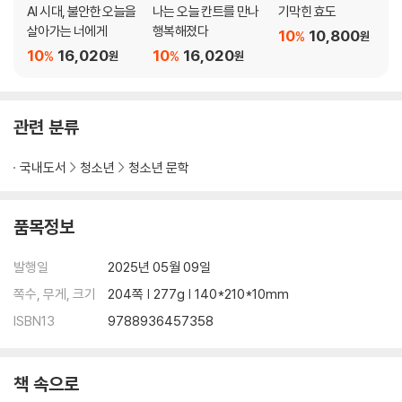
AI 시대, 불안한 오늘을
나는 오늘 칸트를 만나
기막힌 효도
살아가는 너에게
행복해졌다
10
10,800
%
원
10
16,020
10
16,020
%
%
원
원
관련 분류
국내도서
청소년
청소년 문학
품목정보
발행일
2025년 05월 09일
쪽수, 무게, 크기
204쪽 | 277g | 140*210*10mm
ISBN13
9788936457358
책 속으로