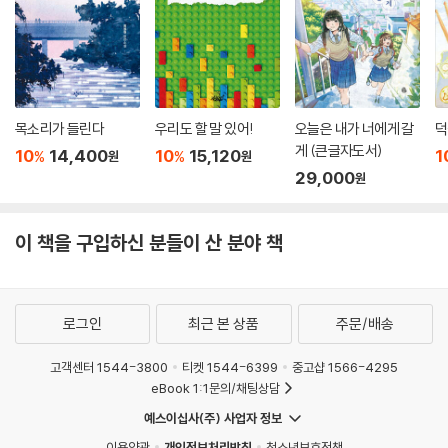
목소리가 들린다
우리도 할 말 있어!
오늘은 내가 너에게 갈
덕
게 (큰글자도서)
10
14,400
10
15,120
1
%
%
원
원
29,000
원
이 책을 구입하신 분들이 산 분야 책
로그인
최근 본 상품
주문/배송
고객센터 1544-3800
티켓 1544-6399
중고샵 1566-4295
eBook 1:1문의/채팅상담
예스이십사(주) 사업자 정보
이용약관
개인정보처리방침
청소년보호정책