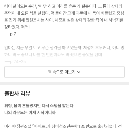
킥이 날아오는 순간, ‘어쭈’ 하고 머리를 흔든 게 잘못이다. 그 틈에 상대의
주먹이 내 오른 턱을 날렸다. 홱 돌아간 고개 때문에 내 몸이 비틀렸고 중심
을 잡기 위해 뒷걸음치는 사이, 체중을 실은 상대의 강한 킥이 내 허벅지를
강타했다. 퍼억!
---p.7
엄마는 지금 무얼 보고 무슨 생각을 하고 있을까. 저렇게 우두커니, 아니 멍
하니 봐도 좋으니 나를 한 번만이라도 봐 줬으면 좋았을 텐데.
---p.24-25
책 속으로 더보기
내 눈은 늘 이렇게 엄마를 찾는다. 언제 어디서나 시도 때도 없이. 아마도
태어나면서부터 그랬을 거다. 어쩌면 엄마 뱃속에 있을 때부터 그랬는지
모른다. (...) 그런데도 엄마는 나를 쳐다보지 않는다. 나와 눈을 마주치지
출판사 리뷰
않는다. 지쳤다. 이제는 그만둘 거다. 이제는 그러고 싶다.
---p.46-47
휘청, 몸이 흔들렸지만 다시 스텝을 밟는다
나의 라운드는 이제 시작이니까
나는 혼자이고 싶었던 적이 없다. 모두가 날 떠날까 봐, 내게서 멀어질까 봐
두려웠다. 그래서 늘 엄마의 시선이 향하는 곳을 따라다녔다. 교회에 오는
이라야 장편소설 『파이트』가 창비청소년문학 135번으로 출간되었다. 선