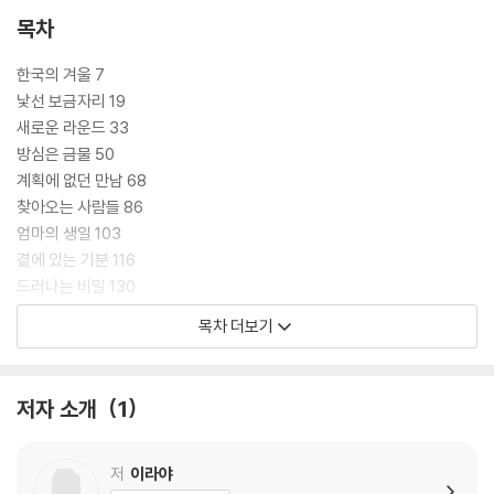
목차
한국의 겨울 7
낯선 보금자리 19
새로운 라운드 33
방심은 금물 50
계획에 없던 만남 68
찾아오는 사람들 86
엄마의 생일 103
곁에 있는 기분 116
드러나는 비밀 130
울지 마, 제발 143
목차 더보기
파이트! 161
상처엔 연고 176
오늘부터 1일 185
저자 소개
1
에필로그 198
작가의 말 199
저
이라야