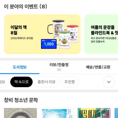
이 분야의 이벤트
8
리뷰/한줄평
도서정보
배송/반품/교환
30
정보
책 속으로
출판사 리뷰
추천평
창비 청소년 문학