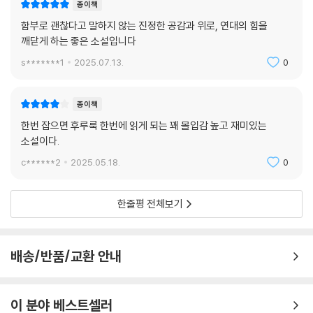
았다. 내 갈구는 이제 그 세상을 향해 있다. (P. 196-197)
종이책
함부로 괜찮다고 말하지 않는 진정한 공감과 위로, 연대의 힘을
깨닫게 하는 좋은 소설입니다
s*******1
2025.07.13.
0
종이책
한번 잡으면 후루룩 한번에 읽게 되는 꽤 몰입감 높고 재미있는
소설이다.
c******2
2025.05.18.
0
한줄평 전체보기
배송/반품/교환 안내
이 분야 베스트셀러