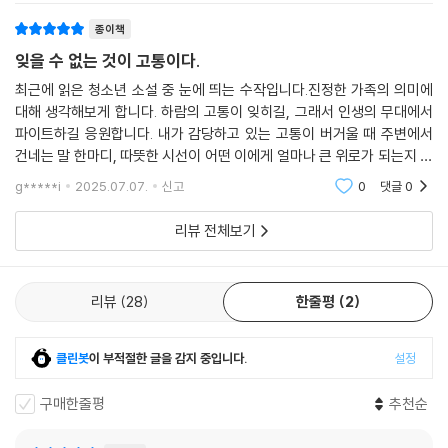
먹는다. 한 발짝 거리를 두고 부모를 바라보게 된 하람은 자기만의 세계를
종이책
향해 발걸음을 내딛는다.
잊을 수 없는 것이 고통이다.
최근에 읽은 청소년 소설 중 눈에 띄는 수작입니다.진정한 가족의 의미에
3, 2, 1… 파이트!
대해 생각해보게 합니다. 하람의 고통이 잊히길, 그래서 인생의 무대에서
내가 품고 싶은 세상을 향해
파이트하길 응원합니다. 내가 감당하고 있는 고통이 버거울 때 주변에서
건네는 말 한마디, 따뜻한 시선이 어떤 이에게 얼마나 큰 위로가 되는지 소
처음에는 엄마의 시선 끝을 좇다가 찾게 되었던 격투기 선수라는 꿈과 한
설은 스미듯 전해줍니다.#이라야 #창비 #changbi_insta
g*****i
2025.07.07.
신고
0
댓글
0
국이라는 공간은 점차 하람 자신의 고유한 세계가 되어 간다. 주먹이 와도
피하지 않는 하람의 간절한 열망은 용기로 거듭나고, 섣부르기만 하던 펀
리뷰 전체보기
치에 무게가 실린다. 혼자서 흔들리면서도 단단히 버텼던 시간이 있었기
에, 그리고 그런 시간들을 알아보고 격려해 준 이들이 있었기에, 비로소 시
야를 넓혀 자신이 품고 싶은 세상을 바라보는 하람의 걸음은 더욱 강하고
리뷰
28
한줄평
2
환하다. 각자의 링 위에서 삶을 버티고 있는 모든 이들에게 필요한 용기를
건넬 소설이다.
클린봇
이 부적절한 글을 감지 중입니다.
설정
이제는 엄마가 나를 한번 봐 주기를 갈구하지 않는다. 아빠의 바짓가랑이
구매한줄평
추천순
뒤로 숨을 나이도 지났다. 두 팔 벌려 나를 안아 주길 기대하지도 않는다.
달려가 안기고 싶은 엄마 아빠 품보다 내가 품고 싶은 세상이 있다는 걸 알