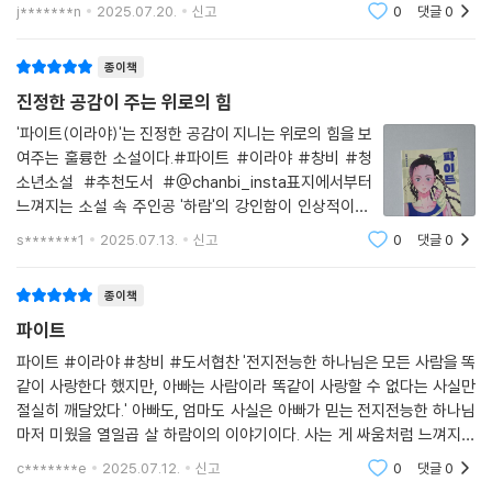
를 제공받았습니다.
j*******n
2025.07.20.
신고
0
댓글
0
새로운 환경과 사람들 사이에서 다양한 사건을 겪으면서도 하람의 시선 끝
에는 늘 엄마가 있다. 자신에게 말을 거는 방법조차 잊은 듯한 엄마를 원망
하면서도, 짝사랑은 이제 지쳤으니 그만두자고 매번 마음먹고도, 자꾸만
종이책
엄마를 향하는 시선은 어찌할 도리가 없다. 작품의 후반부에 이르러 하람
진정한 공감이 주는 위로의 힘
은 엄마가 자신을 제대로 보지 못했던 이유를 알게 되고, 엄마 아빠가 피하
'파이트(이라야)'는 진정한 공감이 지니는 위로의 힘을 보
고 숨기던 아픈 비밀을 용기 내어 찾아낸다.
여주는 훌륭한 소설이다.#파이트 #이라야 #창비 #청
소년소설 #추천도서 #@chanbi_insta표지에서부터
“엄마랑 친할 수 없고 사랑하는 관계가 아닌 건 아프지만, 엄마가 용서가
느껴지는 소설 속 주인공 '하람'의 강인함이 인상적이다.
안 될 때는 용서하려고 너무 애쓰지 마. (...) 용서하지 말고 조금이라도 이
하지만 책을 읽어나갈수록 그의 강인함이 안쓰럽다. 자신
s*******1
2025.07.13.
신고
0
댓글
0
해했다면 엄마 인생이 그렇구나, 안됐네 하고 바라봐. 너무 가까이 다가가
이 선택하지 않은, 부모가 만든 환경 속에서 살아가며 어
쩔 수 없이 선택해야 했던 강인함이기 때문이다. 우리
보려 하지 말고, 매이지 말고. 그건 엄마 인생이니까. 넌 너대로 살아.” (본
종이책
문 193-194면)
파이트
하람은 아빠에게서 진심이 담긴 사과를 받고, 두껍게 쌓였던 마음의 벽 틈
파이트 #이라야 #창비 #도서협찬 '전지전능한 하나님은 모든 사람을 똑
으로 엄마를 조금 더 선명하게 볼 수 있게 된다. 하지만 엄마를 용서하려고
같이 사랑한다 했지만, 아빠는 사람이라 똑같이 사랑할 수 없다는 사실만
절실히 깨달았다.' 아빠도, 엄마도 사실은 아빠가 믿는 전지전능한 하나님
너무 애쓸 필요 없다는 권 경위의 조언처럼, 『파이트』는 손쉬운 용서나 화
마저 미웠을 열일곱 살 하람이의 이야기이다. 사는 게 싸움처럼 느껴지는
해를 말하지 않는다. 미안하다는 사과는 하람이 열일곱 평생 견뎠던 고통
순간 링이 있다면 잠시 등을 기대어 쉬고 힘을 축적한 후 다시 한번 상대와
과 상처를 다독이기에 부족하다는 점을 세심히 짚어 낸다. 대신 하람은 ‘지
c*******e
2025.07.12.
신고
0
댓글
0
주먹을 교환하겠
독히도 모자란 방법으로 버텨 준’ 부모를 그저 갸륵하게 여겨 보기로 마음