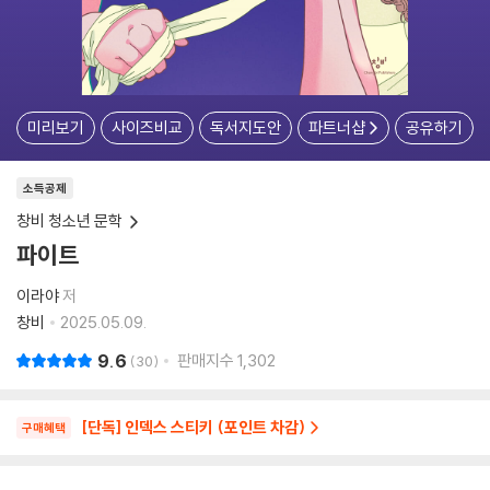
미리보기
사이즈비교
독서지도안
파트너샵
공유하기
소득공제
창비 청소년 문학
파이트
이라야
저
창비
2025.05.09.
9.6
판매지수
1,302
30
[단독] 인덱스 스티키 (포인트 차감)
구매혜택