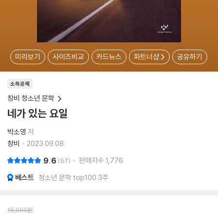
미리보기
사이즈비교
카드뉴스
파트너샵
공유하기
소득공제
창비 청소년 문학
네가 있는 요일
박소영
저
창비
2023.09.08.
9.6
판매지수
1,776
57
베스트
청소년 문학 top100 3주
15,000
원