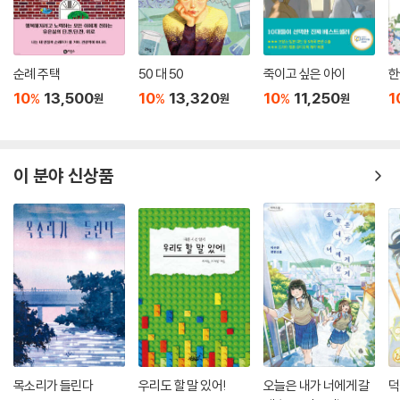
순례 주택
50 대 50
죽이고 싶은 아이
한
10
13,500
10
13,320
10
11,250
1
%
%
%
원
원
원
이 분야 신상품
목소리가 들린다
우리도 할 말 있어!
오늘은 내가 너에게 갈
덕