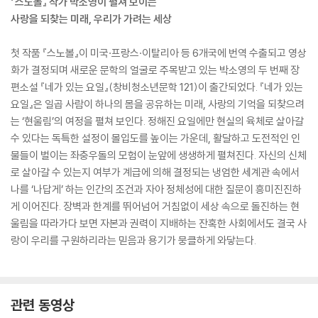
『스노볼』 작가 박소영이 펼쳐 보이는
사랑을 되찾는 미래, 우리가 가려는 세상
첫 작품 『스노볼』이 미국·프랑스·이탈리아 등 6개국에 번역 수출되고 영상
화가 결정되며 새로운 문학의 얼굴로 주목받고 있는 박소영의 두 번째 장
편소설 『네가 있는 요일』(창비청소년문학 121)이 출간되었다. 『네가 있는
요일』은 일곱 사람이 하나의 몸을 공유하는 미래, 사랑의 기억을 되찾으려
는 ‘현울림’의 여정을 펼쳐 보인다. 정해진 요일에만 현실의 육체로 살아갈
수 있다는 독특한 설정이 몰입도를 높이는 가운데, 활달하고 도전적인 인
물들이 벌이는 좌충우돌의 모험이 눈앞에 생생하게 펼쳐진다. 자신의 신체
로 살아갈 수 있는지 여부가 계급에 의해 결정되는 냉엄한 세계관 속에서
나를 ‘나답게’ 하는 인간의 조건과 자아 정체성에 대한 질문이 흥미진진하
게 이어진다. 장벽과 한계를 뛰어넘어 거침없이 세상 속으로 돌진하는 현
울림을 따라가다 보면 자본과 권력이 지배하는 잔혹한 사회에서도 결국 사
랑이 우리를 구원하리라는 믿음과 용기가 뭉클하게 와닿는다.
관련 동영상