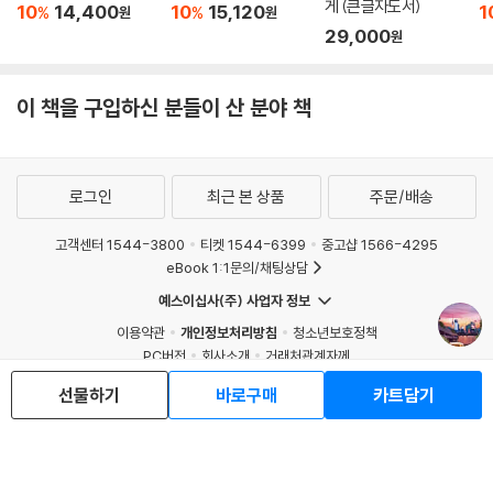
게 (큰글자도서)
10
14,400
10
15,120
1
%
%
원
원
29,000
원
이 책을 구입하신 분들이 산 분야 책
로그인
최근 본 상품
주문/배송
고객센터 1544-3800
티켓 1544-6399
중고샵 1566-4295
eBook 1:1문의/채팅상담
예스이십사(주) 사업자 정보
이용약관
개인정보처리방침
청소년보호정책
PC버전
회사소개
거래처관계자께
도서홍보
광고
선물하기
바로구매
카트담기
Copyright © YES24 Corp. All Rights Reserved.
MATOM2