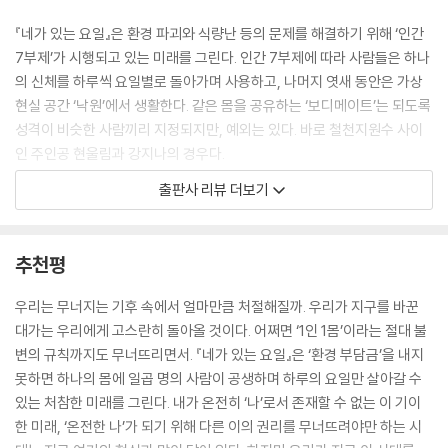
“난 어제 말했어. 너한테 불리한 거래라고.” 그렇게 말하는 강이룬의 표정
『네가 있는 요일』은 환경 파괴와 식량난 등의 문제를 해결하기 위해 ‘인간
은 차분하고 건조했다.
7부제’가 시행되고 있는 미래를 그린다. 인간 7부제에 따라 사람들은 하나
“대체, 부탁할 게 뭔데?” 입에 팝콘이 가득 든 채로 울림이 웅얼거렸다. 이
의 신체를 하루씩 요일별로 돌아가며 사용하고, 나머지 엿새 동안은 가상
어 강이룬의 낮은 목소리가 울림의 불안한 마음을 흔들었다.
현실 공간 ‘낙원’에서 생활한다. 같은 몸을 공유하는 ‘보디메이트’는 되도록
“내가 이 세상에서 없어질 수 있도록 도와줘.”
성격이 비슷한 사람끼리 지정되지만, 예외는 있다. 바로 철천지원수 사이
--- p.162
인 주인공 현울림과 강지나의 경우다.
“아니? 무재는 여울시에서 잘 사는 것 같던데? 불쌍할 이유가 없지.”
출판사 리뷰 더보기
화요일에 신체를 사용하는 ‘화인’ 강지나는 ‘수인’ 현울림에게 매번 곤란한
“그럼, 대체 왜.”
상황에서 몸을 넘긴다. 울림은 제대로 걷기 힘들 정도로 술에 취한 상태이
울림이 제 발끝을 한번 내려다보고는 떨리는 숨과 함께 고개를 들어 이룬
거나, 빗물로 젖은 길바닥 같은 곳에서 눈을 뜨기 일쑤다. 울림에게 끼치는
을 보았다.
추천평
이 같은 피해를 얼렁뚱땅 돈으로 해결하곤 했던 강지나는 울림의 생일을
“강이룬 네가 거기 있으니까. 네가 있는 요일에 나도 매일 있고 싶으니까.”
맞아 특별한 선물을 준비했다는 쪽지를 남긴다. 울림은 의문을 품는다. “내
--- p.391
우리는 무너지는 기후 속에서 얼마만큼 처절해질까. 우리가 지구를 바꾼
생일을 왜 챙겨. 우리가 그럴 사이냐고.” (본문 25면)
대가는 우리에게 고스란히 돌아올 것이다. 어쩌면 ‘1인 1몸’이라는 절대 불
울림은 이룬이 피식 웃는 소리를 희미하게 들을 수 있었다.
변의 규칙까지도 무너뜨리면서. 『네가 있는 요일』은 ‘환경 부담금’을 내지
그렇게 맞은 스물두 번째 생일날, 울림이 강지나로부터 몸을 넘겨받아 눈
이룬은 울림을 꽉 안았고, 멈추지 않는 떨림은 서로에게 말하고 있었다.
못하면 하나의 몸에 일곱 명의 사람이 공생하며 하루의 요일만 살아갈 수
을 뜬 곳은 또다시 낯선 곳이다. 흐릿한 시야 속에서 보이는 것은 다이빙 슈
몸을 빼앗기고 기억을 잃어도, 너와 나는 틀림없이 서로를 알아보고 어김
있는 처참한 미래를 그린다. 내가 온전히 ‘나’로서 존재할 수 없는 이 기이
트를 입은 사람들. 야간 스쿠버 다이빙을 하는 요트에서 깨어난 울림은 누
없이 서로를 사랑하게 될 거야.
한 미래, ‘온전한 나’가 되기 위해 다른 이의 권리를 무너뜨려야만 하는 시
군가의 손에 이끌려 강제로 바다에 빠지게 된다. 깊은 물 속으로 가라앉으