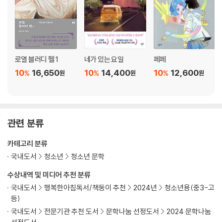
로열 블러디 헬 1
네가 있는 요일
페페
10
16,650
10
14,400
10
12,600
%
%
%
원
원
원
관련 분류
카테고리 분류
국내도서
청소년
청소년 문학
수상내역 및 미디어 추천 분류
국내도서
행복한아침독서/책둥이 추천
2024년
청소년용(중3-고
등)
국내도서
전문기관 추천 도서
문학나눔 선정도서
2024 문학나눔