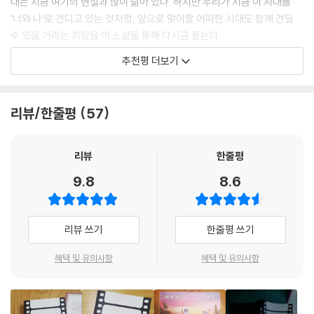
--- p.398
대는 지금 여기의 현실과 많이 닮아 있다. 하지만 우리가 지금 이 시대를
며 허우적거리던 울림은 죽어 가는 몸에서 긴급히 빠져나온다. 그러나 끝
‘너와 나’로 견디고 있는 것처럼, 앞으로 맞이할 어떠한 시대도 함께 견딜
내 가상 현실 ‘낙원’에서 사망 통보를 받는다.
수 있을 거라는 희망을 이 소설을 통해 다시금 품는다.
- 천선란 (소설가)
추천평 더보기
“현울림 님께서는 긴급 브링 오일을 사용해 공유 신체에서 혼만 빠져나왔
으며, 낙원 시스템으로 돌아온 지 50시간이 지났습니다. 현울림 님의 사망
우리의 몸은 언제까지 우리만의 것일 수 있을까? 육체와 정신을 분리하며
소식은 여섯 명의 다른 보디메이트에게 공지되었으며, 그분들에게는 곧 새
시작하는 이 소설의 대담함에 놀랐다는 말을 꼭 하고 싶다. 한 세계관을 무
리뷰/한줄평
57
로운 신체가 배정될 예정입니다.”
사히 납득시키기 위한 디테일이 대단하다. 가장 멋진 건 이 세계가 정교하
“내가…… 죽었다고?” (본문 73면)
게 조각된 만큼 그 안의 인물들 역시 저마다의 이야기로 생동한다는 점이
리뷰
한줄평
다. 오프라인의 ‘몸’을 되찾기 위해 내달리는 주인공을 뒤쫓다 보면 어느 순
일곱 사람이 하나의 몸을 공유한다는 상상은 언뜻 낯설게 느껴지지만, 치
간, 자연스레 한계를 뛰어넘은 사랑의 모습에 도달한다. 주인공은 말한다.
9.8
8.6
밀하게 설계된 미래의 풍경을 따라가다 보면 자연스레 소설 속 세계에 공
때로는 허무하고 때로는 부조리한 비극으로 가득한 세계이지만 절망은 과
감하며 빠져들게 된다. 특히 ‘환경 부담금’을 낼 재력이 있는 사람만이 온전
정일 뿐 결말이 아니라고. 이 낯설고도 정교하게 조각된 세계의 생생한 추
한 신체를 가질 수 있다는 설정은 오늘날 우리가 마주한 현실을 서늘하게
적극을 꼭 따라가 보길 바란다.
리뷰 쓰기
한줄평 쓰기
짚는다. 뇌에 저장된 기억 데이터만 있으면 몸을 바꿀 수 있다는 점 역시 우
리 육체의 물성과 자아 정체성에 대해 고민해 보게 한다. 소설은 미래 사회
- 조예은 (소설가)
혜택 및 유의사항
혜택 및 유의사항
를 배경으로 하고 있지만, 현재를 살아가는 우리에게 생생하고 다채로운
질문을 던지며 흥미진진한 전개와 반전을 거듭한다.
세계 문학계의 새로운 발견 박소영은 놀라운 통찰력과 예지력을 보여 주는
이야기꾼이다. 그의 세계에서 길 잃을 준비를 해 두길 바란다. 상상하지 못