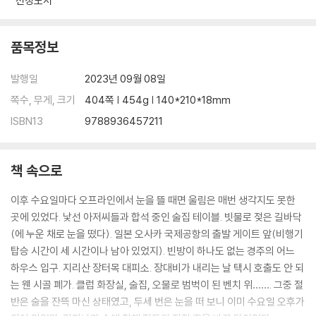
선정도서
품목정보
발행일
2023년 09월 08일
쪽수, 무게, 크기
404쪽 | 454g | 140*210*18mm
ISBN13
9788936457211
책 속으로
이후 수요일마다 오프라인에서 눈을 뜰 때면 울림은 매번 생각지도 못한
곳에 있었다. 낯선 아저씨들과 합석 중인 술집 테이블. 빗물로 젖은 길바닥
(에 누운 채로 눈을 떴다). 일본 오사카 국제공항의 출발 게이트 앞(비행기
탑승 시간이 세 시간이나 남아 있었지). 빈방이 하나도 없는 경주의 어느
하우스 입구. 지리산 장터목 대피소. 장대비가 내리는 날 택시 호출도 안 되
는 웬 시골 폐가. 클럽 화장실, 술집, 오물로 범벅이 된 벤치 위……. 그중 절
반은 술을 잔뜩 마신 상태였고, 두세 번은 눈을 떠 보니 이미 수요일 오후가