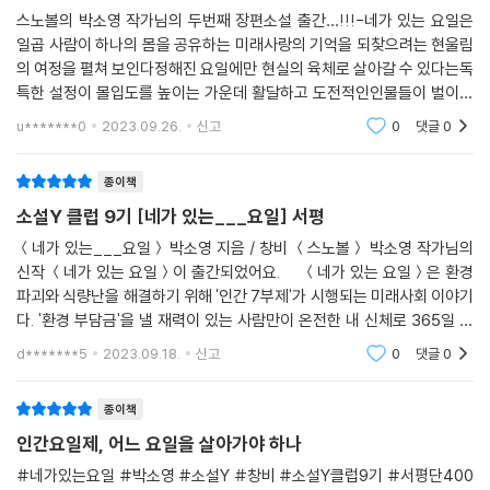
한 현실 인식과 경계 없는 상상력의 끈끈한 결합을 바탕으로 말도 안 되는
스노볼의 박소영 작가님의 두번째 장편소설 출간…!!!-네가 있는 요일은
몸을 빼앗기고 기억을 잃어도, 너와 나는 틀림없이 서로를 알아보고 어김
상황을 말이 되게끔 만든다. 무엇보다 이 작품은 시각적이다. 가상 현실 ‘낙
일곱 사람이 하나의 몸을 공유하는 미래사랑의 기억을 되찾으려는 현울림
없이 서로를 사랑하게 될 거야. (본문 398면)
원’과 무국적자들이 살아가는 ‘여울시’ 등 소설 속 무대를 구체적으로 그려
의 여정을 펼쳐 보인다정해진 요일에만 현실의 육체로 살아갈 수 있다는독
특한 설정이 몰입도를 높이는 가운데 활달하고 도전적인인물들이 벌이는
보고 싶게 만드는 것은 물론, 몸과 혼의 분리가 가능해 주인공이 여러 번 몸
“그의 세계에서 길을 잃을 준비를 해 두길 바란다.”
좌충우돌의 모험이 눈앞에 생생하게 펼쳐진다자신의 신체로 살아갈 수 있
을 바꾸는 설정도 시각적 재미를 보장하는 요소로 작동한다. 그러니 이 작
u*******0
2023.09.26.
신고
0
댓글
0
는지 여부가계급에
세계가 주목하는 작가의 탄생
품을 소설로만 읽기에는 영 아쉽다. 이미 영상화가 진행 중인 작가의 전작
『스노볼』처럼 『네가 있는 요일』 역시 언젠가 영상으로도 만나고 싶은 작품
종이책
박소영은 국내 문학 독자들의 열렬한 호응은 물론 세계에서도 주목받는 신
이다. 할리우드도 탐낼 이야기다.
소설Y 클럽 9기 [네가 있는___요일] 서평
예 작가다. 특히 CJ ENM 영상화가 전격 결정된 『스노볼』은 내년 초 번역
- 이주현 (『씨네21』편집장)
판 출간을 앞둔 미국에서도 “「헝거 게임」과 「오징어 게임」이 만난 디스토피
＜네가 있는___요일＞ 박소영 지음 / 창비 ＜스노볼＞ 박소영 작가님의
신작 ＜네가 있는 요일＞이 출간되었어요. ＜네가 있는 요일＞은 환경
아 스릴러”(엔터테인먼트 위클리)라는 평가를 받으며 기대를 모으고 있
파괴와 식량난을 해결하기 위해 '인간 7부제'가 시행되는 미래사회 이야기
다. 모험심과 호기심을 자극하는 강렬한 서사와 장르적 쾌감이 돋보이는
다. '환경 부담금'을 낼 재력이 있는 사람만이 온전한 내 신체로 365일 살
『네가 있는 요일』 또한 출간 전부터 사전 서평단 독자와 제작사, 해외 출판
아갈 수 있다. 일곱 사람이 하나의 신체를 공유하고, 하루씩 돌
사의 관심을 받았다. “그의 세계에서 길 잃을 준비를 해 두길 바란다. 상상
d*******5
2023.09.18.
신고
0
댓글
0
하지 못한 반전이 당신을 기다릴 테니까.”라는 크리스타 머리노(『메이즈
러너』 편집자)의 추천사처럼, 박소영이 그리는 한계 없는 상상력의 세계에
종이책
흠뻑 빠져 볼 시간이다.
인간요일제, 어느 요일을 살아가야 하나
#네가있는요일 #박소영 #소설Y #창비 #소설Y클럽9기 #서평단400
작가의 말 중에서