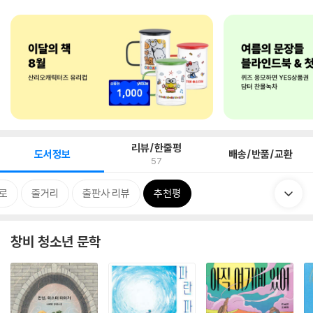
리뷰/한줄평
도서정보
배송/반품/교환
57
로
줄거리
출판사 리뷰
추천평
창비 청소년 문학