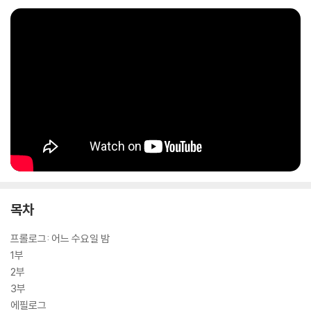
목차
프롤로그: 어느 수요일 밤
1부
2부
3부
에필로그