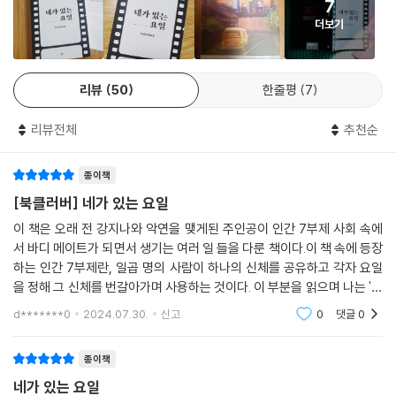
“네가 거기 있으니까.
7
한 반전이 당신을 기다릴 테니까.
네가 있는 요일에 나도 매일 있고 싶으니까.”
더보기
- 크리스타 머리노 (『메이즈 러너』, 『스토볼』 영문판 편집자)
한계를 뛰어넘은 사랑으로 내달리는 이야기
일곱 명의 사람이 하나의 몸을 요일별로 하루씩 공유하고, 뇌에 남겨 둔 기
공유 신체를 잃어버렸기 때문에 더 이상 현실에서 살아갈 수 없다는 말을
리뷰
50
한줄평
7
억의 데이터로 가상 현실에 머무르는 세상이라니! 『스노볼』에 이어 이번에
들은 울림은 강지나가 자신을 죽였다고 항변하지만, 이미 늦은 일이다. 울
도 박소영 작가는 한계를 초월한 상상으로 선명하게 눈앞에 펼쳐지는 ‘미
림은 진실을 밝히고자 기약 없는 모험을 시작하고, 그 과정에서 5년 전 실
리뷰전체
추천순
래’를 만들어 냈다. 치밀하게 설계해 놓은 미래의 풍경은 소설을 읽는 내내
종된 친구 이룬을 만난다. 그러나 그는 자신이 이룬의 몸을 사용하는 다른
영화를 보는 것 같은 착각에 빠뜨린다. 그리고 어느새 억울한 죽음에 맞서
사람일 뿐이라고 말하는데……. 그의 정체는 무엇이며, 울림은 진실을 밝
종이책
자신을 지켜 내고자 돌진하는 현울림의 모험에 동참하고 있음을 깨닫는다.
힐 수 있을까?
[북클러버] 네가 있는 요일
몸을 뺏기고 기억을 잃을지도 모를 잔혹한 미래일지언정 세상을 지탱하는
이 책은 오래 전 강지나와 악연을 맺게된 주인공이 인간 7부제 사회 속에
건 자본도 권력도 아닌 오직 사랑이라고 말하는 울림. 단단한 믿음과 용기
육체를 되찾으려는 울림의 모험에는 여러 위험이 따른다. 하지만 울림은
서 바디 메이트가 되면서 생기는 여러 일 들을 다룬 책이다.이 책 속에 등장
로 그 사랑을 지켜 낸 울림을 응원하지 않을 수 없다. 이 세계의 미래를 그
자신의 곁을 묵묵히 지켜 주는 사람들의 도움을 받으며 어려움을 이겨 낸
하는 인간 7부제란, 일곱 명의 사람이 하나의 신체를 공유하고 각자 요일
녀에게 온전히 맡기고 그녀의 요일에 함께 살고 싶어진다.
다. 강지나의 삐뚤어진 사랑과 대비되는 울림의 사랑은 인간 7부제 속에서
을 정해 그 신체를 번갈아가며 사용하는 것이다. 이 부분을 읽으며 나는 '만
고통받는 다른 사람들과 연대하면서 더 넓은 세계로 나아간다. 울림은 사
- 이유진 (CJ ENM IP소싱팀)
약 우리 사회도 이런식의 제도를 시행하게 된다면 내 바디 메이트들은 누
d*******0
2024.07.30.
신고
0
댓글
0
랑의 가능성을 믿으며 자기 자신과 소중한 사람을 지키는 선택을 한다. 억
가될까?' 라는
압에 맞서 주체적으로 몸을 던지며 사건을 해결해 나가는 울림의 모습은
일곱 명이 하나의 신체를 요일별로 공유하는 ‘인간 7부제’라니. 허무맹랑
종이책
시원한 쾌감을 선사한다. 요일의 장벽을 초월해 ‘네가 있는 요일’에 가닿으
한 상상이 아니냐며 책의 첫 장과 눈씨름을 한 것이 무색하게, 소설의 설정
려는 울림의 단단한 용기와 믿음이 미덥다.
네가 있는 요일
에 설득당하는 데는 오랜 시간이 걸리지 않았다. 『네가 있는 요일』은 냉엄