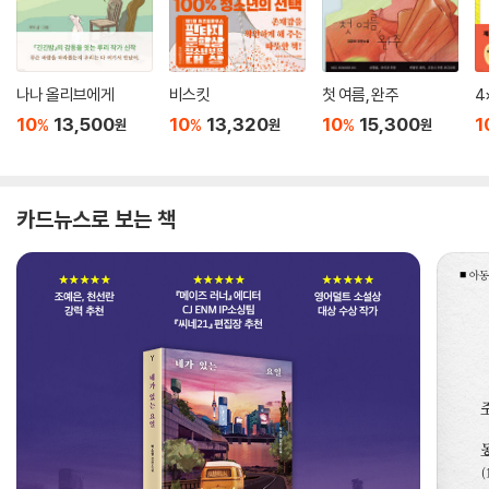
나나 올리브에게
비스킷
첫 여름, 완주
4
10
13,500
10
13,320
10
15,300
1
%
%
%
원
원
원
카드뉴스로 보는 책