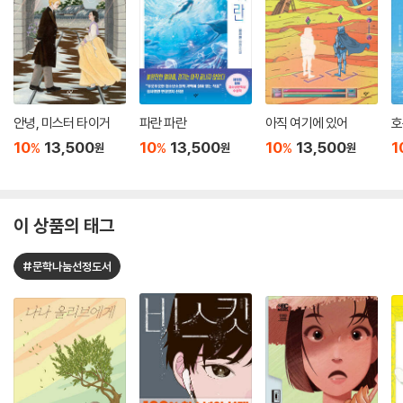
안녕, 미스터 타이거
파란 파란
아직 여기에 있어
호
10
13,500
10
13,500
10
13,500
1
%
%
%
원
원
원
이 상품의 태그
#문학나눔선정도서