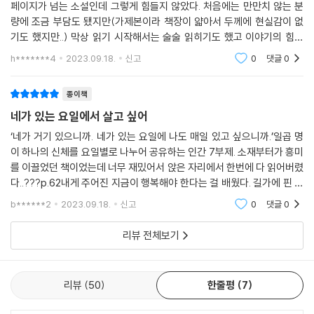
페이지가 넘는 소설인데 그렇게 힘들지 않았다. 처음에는 만만치 않는 분
량에 조금 부담도 됐지만(가제본이라 책장이 얇아서 두께에 현실감이 없
각 요일 사이에 장벽이 생긴 세상에서 강제로 로미오와 줄리엣 신세가 되
기도 했지만..) 막상 읽기 시작해서는 술술 읽히기도 했고 이야기의 힘이
어 버린 연인에 대한 상상이 이 책의 시작이었다. 그 스토리라인은 새로운
좋아서 놓치 않고 읽을 수밖에 없었다. 일단 재미있다.설정이 놀라웠다. 이
h*******4
2023.09.18.
신고
0
댓글
0
이야기로 대체되었지만 ‘사랑’이라는 키워드는 굳건히 살아남았다. 그때
야기의 시작부터 '헉'하면서
편집자님에게 보낸 이메일을 다시 보니 “로맨스에는 소질이 없지만 사람
종이책
사이의 다양한 사랑 얘기를 곁들여 보고자 합니다.”라고 호기롭게 썼었는
데, 다행히 그렇게 되어 신기하다. 로맨스라는 장르를 앞세울 수 있는 책은
네가 있는 요일에서 살고 싶어
아니겠지만, 이 소설은 여전히 사랑에 대한 이야기라 믿는다
‘네가 거기 있으니까. 네가 있는 요일에 나도 매일 있고 싶으니까.’일곱 명
이 하나의 신체를 요일별로 나누어 공유하는 인간 7부제. 소재부터가 흥미
를 이끌었던 책이었는데 너무 재밌어서 앉은 자리에서 한번에 다 읽어버렸
다..???p.62내게 주어진 지금이 행복해야 한다는 걸 배웠다. 길가에 핀 흔
한 들꽃조차 다시 볼 수 없을지 모른다는 생각이 들면 괜스레 한 번 더 뒤
b******2
2023.09.18.
신고
0
댓글
0
돌아보게 되
리뷰 전체보기
리뷰
50
한줄평
7