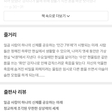
되어 있었다. 강지나가 술에 취해 잠들기 직전 혼을 바꾼 탓이었다.
--- p.30~31
책 속으로 더보기
최 사장 같은 옛날 사람들이 여전히 ‘현실’이라 부르는 이 세계가 굴러가는
법칙은 간단했다. 노력은 쉽게 틀어지고 간절한 바람은 가볍게 짓밟힌다.
그 무엇도 영원하지 않으며 아름다운 것은 찰나의 순간. 사랑하는 것에도
줄거리
반드시 끝은 있다.
--- p.57
일곱 사람이 하나의 신체를 공유하는 ‘인간 7부제’가 시행되는 미래. 사람
들은 정해진 하루만 현실에서 생활할 수 있으며, 나머지 엿새 동안은 가상
세상에 더는 존재하지 않는 사람의 얼굴을 한 인공지능이 계속 이상한 소
현실 ‘낙원’에서 지낸다. 수요일에만 현실을 살아가는 ‘수인’ 현울림은 같은
리를 이어 갔다.
몸을 쓰는 ‘화인’ 강지나로 인해 갑작스러운 죽음을 맞는다. 자신의 억울한
“현울림 님께서는 긴급 브링 오일을 사용해 공유 신체에서 혼만 빠져나왔
죽음에 숨겨진 비밀을 파헤치려는 울림은 임시로 다른 몸을 쓰면서 아슬아
으며, 낙원 시스템으로 돌아온 지 50시간이 지났습니다. 현울림 님의 사망
슬한 모험을 하게 되는데…….
소식은 여섯 명의 다른 보디메이트에게 공지되었으며, 그분들에게는 곧 새
로운 신체가 배정될 예정입니다.”
“내가 …… 죽었다고?”
출판사 리뷰
빗물이 고인 웅덩이를 보는 울림의 심장이 세차게 뛰었다.
일곱 사람이 하나의 신체를 공유하는 미래
--- p.73
정교하게 조각된 무한한 상상력의 세계