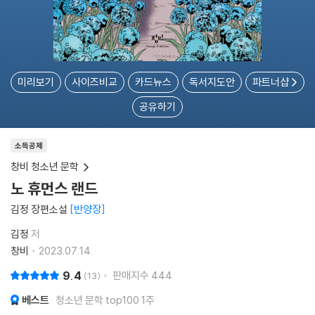
미리보기
사이즈비교
카드뉴스
독서지도안
파트너샵
공유하기
소득공제
창비 청소년 문학
노 휴먼스 랜드
김정 장편소설
반양장
김정
저
창비
2023.07.14.
9.4
판매지수
444
13
베스트
청소년 문학 top100 1주