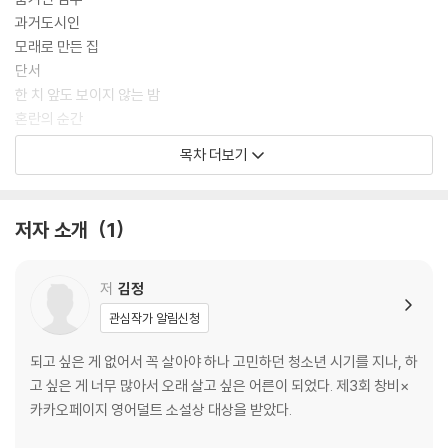
과거도시인
모래로 만든 집
단서
한 치 앞도 보이지 않는 밤
혼란의 순간
말할 수 없는
목차 더보기
드러난 정체
막다른 길
잃은 것과 얻은 것
저자 소개
1
이상하고 낯선
별을 따라서
저
김정
2부
관심작가 알림신청
마주한 의문
되고 싶은 게 없어서 꼭 살아야 하나 고민하던 청소년 시기를 지나, 하
유일한 답
고 싶은 게 너무 많아서 오래 살고 싶은 어른이 되었다. 제3회 창비×
다가오는 일
카카오페이지 영어덜트 소설상 대상을 받았다.
되찾아야 하는