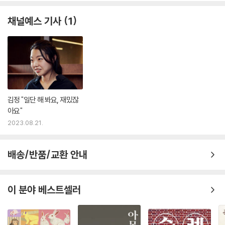
누군가의 은밀한 청탁을 받고
채널예스 기사
1
노 휴먼스 랜드 조사단에 ‘시은’이라는 이름으로 잠입했다.
“일단 베이스캠프로 돌아갑시다.” ㅡ 파커
지질학자. 노 휴먼스 랜드 조사단 단장.
단장임에도 단원들과 눈도 잘 마주치지 않고 혼자 다닌다.
“다음 파견지는 싱가포르라던데, 지원하는 게 좋겠지?” ㅡ 한나
김정 "일단 해 봐요, 재밌잖
기상학자. 노 휴먼스 랜드 조사단 단원.
아요"
노 휴먼스 랜드 파견 경험이 많아 조사단 활동에 능숙하다.
2023.08.21.
“우리 말고, 여기 누가 있는 거 맞죠?” ㅡ 크리스
학생 인턴. 노 휴먼스 랜드 조사단 단원.
배송/반품/교환 안내
미아가 시은이 아니라는 사실을 유일하게 알고 있다.
이 분야 베스트셀러
“시은, 혹시 내 발음이 이상해?” ㅡ 아드리안
동물행동학자. 노 휴먼스 랜드 조사단 단원.
조사단에 뒤늦게 합류했지만 뛰어난 친화력으로 금방 적응했다.