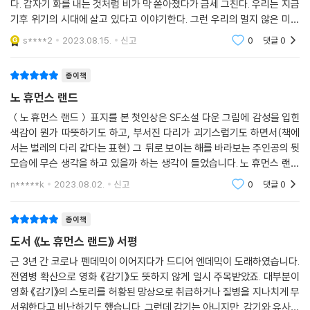
다. 갑자기 화를 내는 것처럼 비가 막 쏟아졌다가 금세 그친다. 우리는 지금
장해 이채로운 인상을 주며, 한국을 배경으로 한 포스트 아포칼립스물이라
기후 위기의 시대에 살고 있다고 이야기한다. 그런 우리의 멀지 않은 미래
는 점에서 신선한 분위기를 자아낸다. 아울러 차분한 성격이지만 때때로
를 그린 소설이 바로 ‘노 휴먼스 랜드’라고 생각한다. 노 휴먼스 랜드의 주
s****2
2023.08.15.
신고
0
댓글
0
과감하게 행동하며 주체적으로 사건을 해결하는 주인공은 오랫동안 기억
인공
속에 남는다.
종이책
노 휴먼스 랜드
창비와 카카오페이지가 공동 주최하는 ‘영어덜트 소설상’은 『스노볼』 『폭
풍이 쫓아오는 밤』 등 대중성과 작품성을 동시에 인정받는 수상작을 선정
＜노 휴먼스 랜드＞ 표지를 본 첫인상은 SF소설 다운 그림에 감성을 입힌
하며 한국 영어덜트 소설의 외연을 확장해 왔다. 3회 대상 수상작 『노 휴먼
색감이 뭔가 따뜻하기도 하고, 부서진 다리가 괴기스럽기도 하면서(책에
서는 벌레의 다리 같다는 표현) 그 뒤로 보이는 해를 바라보는 주인공의 뒷
스 랜드』 역시 “SF 모험 영화를 보는 듯한 시각적 긴박감”(이다혜 추천사)
모습에 무슨 생각을 하고 있을까 하는 생각이 들었습니다. 노 휴먼스 랜드
이 돋보이는 동시에 청소년 주인공 미아가 기후 재난 속에서 주변 이들과
라니? 제목부터 뭔가 끔찍하기도 하고 오면 안되는 미래 같기도 하지만 그
함께 역경을 헤쳐 나가는 모습을 생생하고 설득력 있게 그리며 감동을 전
n*****k
2023.08.02.
신고
0
댓글
0
럴 듯한 미래라
한다. 특히 충격적인 비밀을 알게 된 미아가 더 나은 세상을 위한 일이라 해
도 인간을 조종하고 변형시키는 일이 과연 옳은지를 묻는 과정은 선악에
종이책
대한 우리의 통념을 뒤흔들며 묵직한 울림을 느끼게 한다. 당면한 문제를
도서 《노 휴먼스 랜드》 서평
덮고 쉬쉬하려는 어른들에 맞서서 문제를 직면하고 새로운 희망을 찾아보
근 3년 간 코로나 펜데믹이 이어지다가 드디어 엔데믹이 도래하였습니다.
려 하는, 기후 위기의 당사자인 청소년 주인공이 전하는 메시지에 귀를 기
전염병 확산으로 영화 《감기》도 뜻하지 않게 일시 주목받았죠. 대부분이
울여 볼 시간이다.
영화 《감기》의 스토리를 허황된 망상으로 취급하거나 질병을 지나치게 무
서워한다고 비난하기도 했습니다. 그런데 감기는 아니지만, 감기와 유사한