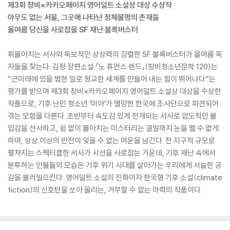
제3회 창비×카카오페이지 영어덜트 소설상 대상 수상작
아무도 없는 서울, 그곳에 나타난 정체불명의 존재들
올여름 당신을 사로잡을 SF 재난 블록버스터
휘몰아치는 서사와 독보적인 상상력의 강렬한 SF 블록버스터가 올여름 독
자들을 찾는다. 김정 장편소설 『노 휴먼스 랜드』(창비청소년문학 120)는
“근미래에 있을 법한 일로 정교한 세계를 만들어 내는 힘이 뛰어나다”는
평가를 받으며 제3회 창비×카카오페이지 영어덜트 소설상 대상을 수상한
작품으로, 기후 난민 청소년 ‘미아’가 멸망한 한국에 조사단으로 파견되어
겪는 모험을 다룬다. 초반부터 속도감 있게 전개되는 서사로 압도적인 몰
입감을 선사하고, 쉼 없이 몰아치는 미스터리는 결말까지 눈을 뗄 수 없게
하며, 상상 이상의 반전이 잊을 수 없는 여운을 남긴다. 전 지구적 규모로
펼쳐지는 스펙터클한 서사가 시선을 사로잡는 가운데, 기후 재난 속에서
분투하는 인물들의 모습은 기후 위기 시대를 살아가는 우리에게 서늘한 공
감을 불러일으킨다. 영어덜트 소설의 진화이자 한국형 기후 소설(climate
fiction)의 신호탄을 쏘아 올리는, 거부할 수 없는 마력의 작품이다.