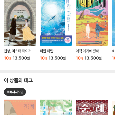
안녕, 미스터 타이거
파란 파란
아직 여기에 있어
호
10
13,500
10
13,500
10
13,500
1
%
%
%
원
원
원
이 상품의 태그
#독서지도안