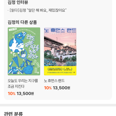
감춰진 이야기
김정
인터뷰
수수께끼
[읽다]
김정 "일단 해 봐요, 재밌잖아요"
어떤 깨달음
궁지에 모여
김정
의 다른 상품
어쨌든 꽃은 필 거야
해야만 하는 일
있어야 하는, 없어야 하는
아직 끝나지 않았어
3부
경계 너머
남아 있는 시간
오늘도 우리는 지구를
노 휴먼스 랜드
마지막 선택
조금 지킨다
10
13,500
%
원
숨이 막힐 정도로
10
13,500
%
원
달이 빛나는 밤
폭발, 그 이후
관련 분류
에필로그