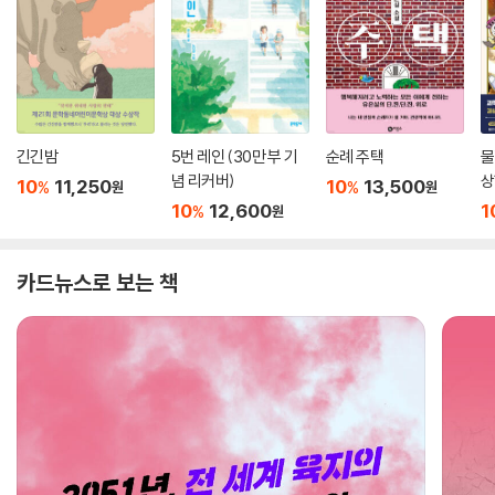
긴긴밤
5번 레인 (30만 부 기
순례 주택
물
념 리커버)
상
10
11,250
10
13,500
%
%
원
원
10
12,600
1
%
원
카드뉴스로 보는 책