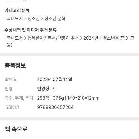
작가의 말
카테고리 분류
국내도서
청소년
청소년 문학
수상내역 및 미디어 추천 분류
국내도서
행복한아침독서/책둥이 추천
2024년
청소년용(중3-고
등)
품목정보
발행일
2023년 07월 14일
판형
반양장
쪽수, 무게, 크기
288쪽 | 376g | 140*210*12mm
ISBN13
9788936457204
책 속으로