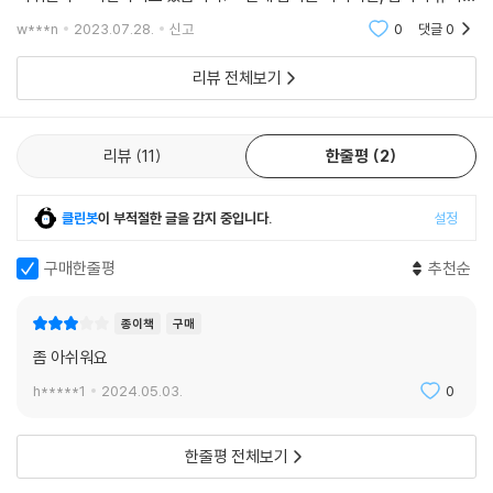
추천의 말
전염성을 가지는 코로나 19 사태 발발에 사람들은 '예지'라도 한 것이냐고
w***n
2023.07.28.
신고
0
댓글
0
침음을 흘
『노 휴먼스 랜드』는 기후 난민 청소년이 멸망한 한국에 조사단으로 파견되
리뷰 전체보기
어 겪는 모험을 다뤘다. 근미래에 있을 법한 일로 정교한 세계를 만들어 내
는 힘이 뛰어나며, 그 배경이 한국이라는 점에서 다른 포스트 아포칼립스
물과는 차별성이 있었다. 더불어 주인공을 비롯한 등장인물 각자의 목적이
리뷰
11
한줄평
2
명확하고, 그것이 구조적 갈등과 얽힌다는 점도 장점이었다. 유려한 전개
로 쉬운 몰입이 가능하며, 이야기로서 긴장감 있게 읽힌다는 것도 큰 강점
이다.
클린봇
이 부적절한 글을 감지 중입니다.
설정
ㅡ심사위원 천선란 이다혜 이수현 카카오페이지 창비
구매한줄평
추천순
사건이 몰아치는 데서 오는 서사적 긴장감이 강렬하다. 무수한 복선이 끊
임없이 뒷장을 넘기게 한다.
종이책
구매
ㅡYA 심사단
좀 아쉬워요
h*****1
2024.05.03.
0
캐릭터 소개
한줄평 전체보기
“우리는 대한민국 서울, 노 휴먼스 랜드에 도착했다.” ㅡ 미아
재난 속에서 태어난 열여덟 살 기후 난민.