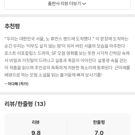
동그란 모양을 유지하고 있다.
출판사 리뷰 더보기
기근이 찾아온다. 그리고 2050년, 다시 한번 대규모 기후 재난이 발생한
--- p.102
다. 유엔은 기후 문제의 심각성을 느끼고 세계 곳곳을 사람이 살지 않는 땅,
‘노 휴먼스 랜드’로 지정한다. 한국은 국토 전체가 노 휴먼스 랜드가 되어
“미아야. 대표님이 그리워한 게 그냥 서울이고, 그냥 회사였어?”
추천평
사람들이 모두 떠난다.
앤이 내 손에 들린 태블릿을 거칠게 낚아챈다.
“대표님이 그리워한 건 재난 이전의 서울이고, 그때의 회사야! 미래가 아
“우리는 대한민국 서울, 노 휴먼스 랜드에 도착했다.” 이 문장에 도착하는
이야기는 2070년, 주인공 미아가 아무도 없는 대한민국 서울에 도착하는
니라 과거라고! 대표님은 자존심을 세우느라 세상이 바뀌었다는 걸 받아
순간 우리는 ‘아무도 살지 않는 땅’이 되어 버린 서울의 모습을 마주한다.
장면으로 시작된다. 미아는 누군가의 은밀한 청탁을 받고 노 휴먼스 랜드
들이지 못했어. 오로지 과거만, 과거만 곱씹고 있었지. 미아야, 말해 봐. 너
포스트 아포칼립스 드라마, SF 모험 영화를 보는 듯한 시각적 긴박감 속에
조사단에 ‘시은’이라는 이름으로 잠입했다. 미아의 임무는 수상한 점을 발
도 내가 틀렸다고 생각해?”
서 비밀과 거짓말이 드러나고 실종과 죽음이 이어진다. 살풍경 속을 걷는
견하면 보고하는 것. 파커, 한나, 크리스, 아드리안, 미아로 구성된 조사단
--- p.161
이 작품을 읽으며 주인공의 독특하게 차분한 목소리에 동화된다. 근미래를
은 용산공원에 베이스캠프를 차리고, 미아는 황폐한 서울의 모습을 유심히
배경으로 하는 모험 소설을 읽는 즐거움에 빠져 보시기를!
관찰한다. 폐허가 된 용산공원, 끊어진 한강대교, 도로에 방치된 자동차 등
“개선되어야 하는 건 벼 같은 게 아니야. 사람들이야말로 더 좋아질 수 있
- 이다혜 (작가)
미아의 눈에 들어온 풍경은 우리에게 낯설고도 강렬한 인상을 남긴다. 쓸
어. 자신에게도 타인에게도 환경에도 더 나은 사람이 되는 거야. 아마 대표
쓸하고 으스스한 분위기를 풍기는 서울에서 미아 일행은 무엇을 마주하게
님은 마지막까지 내가 틀렸다고 생각했겠지. 그게 너무…… 분해. 할 수만
될까?
있다면 대표님을 다시 살려 놓고 싶을 만큼. 그럼 누가 맞았는지 똑똑히 보
리뷰/한줄평
13
여 줄 수 있을 텐데. 어쨌든, 너라도 있으니 다행이야.”
강렬한 서사, 놀라운 몰입감, 잊을 수 없는 반전
--- p.168
리뷰
한줄평
한국형 기후 소설의 새로운 흐름
“그렇게 자아를 초월한 깨달음을 얻은 사람들은 문제를 일으키지 않아. 굳
9.8
7.0