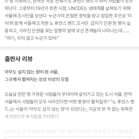
드’로 지정하고, 한국은 국토 전체가 노 휴먼스 랜드가 되어 사람들이 모두
파, 지진과 쓰나미, 허리케인과 산불은 빚쟁이들처럼 찾아와 온 사방을 들
떠난다. 그로부터 19년이 흐른 시점, UNCDE는 생태계를 살펴보기 위해
쑤시고 다녔다. 사상자가 속출했고 기후 난민이 폭발적으로 증가했다. 1차
서울에 조사단을 보낸다. 누군가의 은밀한 청탁을 받고 잠입한 주인공 ‘미
세계 재난이었다.
아’와 함께 서울에 도착한 노 휴먼스 랜드 조사단. 갑자기 단원 한 명이 실
--- p.30
종되고, 사라진 단원을 찾는 일행의 앞에 낯선 존재들이 나타나는데…….
“여기, 우리 말고 누군가 있어!"
갑자기 한나가 멈춰 선다. 시선이 어딘가에 고정되어 불안하게 떨리고 있
다. 그 시선을 따라간다. 시선의 끝에는 익숙하지만 자연스럽지 않은, 여기
있어서는 안 되는 것이 존재한다. 마주친 눈빛에서 한나와 나는 같은 생각
출판사 리뷰
을 공유한다. 여기, 우리 말고 누군가가 있어.
아무도 살지 않는 땅이 된 서울,
--- p.33
그곳에서 펼쳐지는 상상 이상의 모험
나도 한나를 따라 그늘에 들어가 앉는다. 기다란 막대기 같은 줄기 하나가
오늘날 천만 명 가까운 사람들이 부대끼며 살아가고 있는 도시 서울. 만약
손끝에 닿는다. 나는 고개를 들어 찬찬히 주변을 관찰한다. 흙이 조금이라
서울에서 사람들이 모두 사라진다면 어떤 풍경이 펼쳐질까? 『노 휴먼스 랜
도 있는 곳에는 바싹 마른 이파리가 말라 죽은 불가사리처럼 붙어 있고, 그
드』는 서울이 ‘아무도 살지 않는 땅’이 되었다는, 지금껏 본 적 없는 독특한
위로 이런 줄기가 너저분하게 흩어져 있다. 나는 줄기를 꺾어 든다. 줄기 끝
세계관으로 독자들을 안내한다.
에는 언뜻 민들레 씨앗처럼 보이는 구 형태의 꽃이 달려 있는데, 내 주먹보
다는 크고 얼굴보다는 작다. 이파리나 줄기에 비해 꽃이 기이할 정도로 크
2044년, 전 세계에 유례없는 기후 재난이 닥친다. 세계 주요 도시에 폭염
다. 후, 하고 불면 날아가는 민들레 씨앗과는 다르게 꽃은 꽤 단단하게 굳어
과 폭설, 가뭄과 한파, 지진과 쓰나미가 일어나 식량 생산량이 급감하고 대