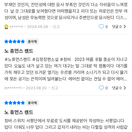
부재인 것인지, 잔인성에 대한 묘사 부족인 것인지 다소 아쉬움이 느껴졌
다. 날 것 그대로를 보여줬다면 어떠했을지.2. 리더 또는 히로인은 전부 여
단원의 실종으로 혼란스러운 미아 앞에 또 다른 충격적인 사건이 펼쳐진
나는 모든 것이면서 아무것도 아니다. 나는 모든 것을 느낄 수 있지만 아무
성이며, 남성은 무능력한 것으로 묘사되거나 주변인으로 묘사된다. 디스토
다. 이렇듯 『노 휴먼스 랜드』는 초반부터 사건에 사건을 거듭하며 놀라운
것도 느낄 수 없다. 살면서 이렇게 마음이 편안한 적이 있었던가. 나는 수많
피아 중에서도 인프라 붕괴 사회라 신체능력이 아주 중요할텐데.. 몰입을
몰입감을 선사한다. “무수한 복선이 끊임없이 뒷장을 넘기게 한다”는 YA
은 나 사이를 흘러 다닌다. 무심하고 자연스럽게.
s*****l
2024.09.29.
신고
0
댓글
0
방해하는 등장
심사단의 평가처럼, 시간 가는 줄 모르고 읽게 되는 페이지터너 소설이다.
--- p.235
종이책
한편 소설에 등장하는 광범위한 기후 재난은 지금 우리에게 시급한 문제인
노 휴먼스 랜드
기후 위기에 대해 고민해 보게 한다. 전 지구적 폭염과 한파, 가뭄과 홍수,
#노휴먼스랜드 #김정장편소설 #창비 2023 여름. 8월 중순이 지나고
허리케인과 산불은 더 이상 먼 미래의 일이 아니다. 최근 기후 위기 문제에
있다. 오늘도 내가 살고 있는 여기 대구는 말 그대로 딱 찜통이다. 대기를
있어 ‘기후 불평등’이 중요한 화두로 떠오르고 있다. 풍요로운 ‘과거도시’와
가득 채우고 있던 뜨거운 열기는 우르릉 거리며 소나기가 되고 다시 물기
궁핍한 ‘기후 난민 캠프’로 나뉜 소설 속 세계상은 기후 정의 문제를 드러낸
에 젖은 공기는 끈적이며 달라붙는다. 에어컨 없이는 견딜 수 없어 에어컨
다. 『노 휴먼스 랜드』는 근래 활발하게 나타나기 시작한 한국 기후 소설의
을 틀면서도 죄책감이 들었다. 이래
m******1
2023.08.20.
신고
0
댓글
0
새로운 흐름을 이끌 작품이다.
인간과 지구를 구하기 위한 옳은 길은 무엇인가
종이책
선과 악, 멸망과 구원에 대한 통념을 뒤흔드는 놀라운 물음
노 휴먼스 랜드
창비 스위치 서평단에서 무료로 도서를 제공받아 작성하는 서평입니다.
『노 휴먼스 랜드』는 기존의 SF 소설이나 영어덜트 소설에서는 볼 수 없었
덥다. 더워도 너무 덥다. 그리고 갑자기 내리는 비는 다혈질 성격의 사람같
던, 사뭇 색다른 매력을 선보인다. 한국 소설이지만 다국적의 인물들이 등