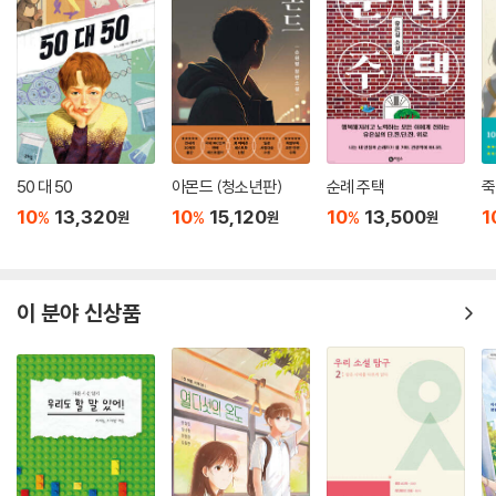
50 대 50
아몬드 (청소년판)
순례 주택
죽
10
13,320
10
15,120
10
13,500
1
%
%
%
원
원
원
이 분야 신상품