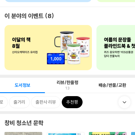
이 분야의 이벤트
8
리뷰/한줄평
도서정보
배송/반품/교환
13
로
줄거리
출판사 리뷰
추천평
창비 청소년 문학