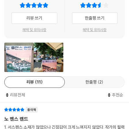
미아는 한나, 파커와 함께 남산으로 생태 조사를 하러 떠난다. 미아 일행이
이 남에게서 무엇을 빼앗으려 하지 않지. 그건 나에게서 빼앗는 것과 마찬
용산공원에서 빠져나와 남산 등산로로 접어드는데, 불현듯 무전기가 울리
가지니까. 누구를 다치게 하지도, 무언가를 파괴하지도 않지. 그렇게 사람
고 베이스캠프에 남아 있던 크리스의 다급한 목소리가 들린다.
이 만들어 내는 모든 종류의 문제가 자연히 사라지는 거야. 폭력, 절도, 전
리뷰 쓰기
한줄평 쓰기
쟁, 기후 문제까지. 플론은 사람들을 고통과 슬픔, 외로움과 두려움에서 영
“크, 크리스입니다. 아드리안이…… 사라졌습니다.”
혜택 및 유의사항
혜택 및 유의사항
원히 해방시킬 거야.
“그게 무슨 소리야.”
--- p.174
파커가 숨을 고르며 신경질적으로 답한다.
“사라졌습니다. 갑자기…… 없어졌어요.” (본문 25면)
재배실 문은 다시 둔탁한 소리를 내며 닫힌다. 앤은 마치 아침 운동을 끝낸
사람처럼 상쾌하게 말한다.
갑자기 단원 한 명이 사라졌다는 말에 미아 일행은 베이스캠프로 돌아가서
“어쨌든 얘네는 나가서 꽃을 피울 거야. 그리고 영원히 살아남을 거야. 걱
아드리안을 찾기 시작한다. 그리고 아드리안을 찾던 한나와 미아의 눈앞에
정하지 않아도 돼.”
낯선 물체가 나타난다. 그것은 바로 만든 지 얼마 안 된 듯한 모래성. 아무
내가 걱정하는 게 바로 그것이다. 플론이 영원히 존재하는 것.
리뷰
11
한줄평
2
도 없으리라 여긴 서울에 누군가 있을지도 모른다는 생각에 미아는 머릿속
--- p.193
은 요동친다.
리뷰전체
추천순
나는 앤에게 다가서며 말한다.
갑자기 한나가 멈춰 선다. 시선이 어딘가에 고정되어 불안하게 떨리고 있
“잘 들어요. 우리 할머니가 맞았고, 소장님이 틀렸어요. 소장님이 하려는
종이책
다. 그 시선을 따라간다. 시선의 끝에는 익숙하지만 자연스럽지 않은, 여기
일은 문제를 해결하는 게 아니라 문제를 파괴하는 거예요. 문제를 파괴해
노 멘스 랜드
있어서는 안 되는 것이 존재한다. 마주친 눈빛에서 한나와 나는 같은 생각
버리면 영영 해결할 기회는 없어져요. 그걸로 끝이라고요.”
을 공유한다. 여기, 우리 말고 누군가가 있어. (본문 37면)
--- pp.219~220
1. 서스펜스 소재가 많았으나 긴장감이 크게 느껴지지 않았다. 작가의 필력