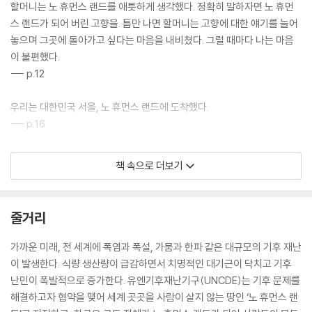
할머니는 노 휴먼스 랜드를 애틋하게 생각했다. 정확히 말하자면 노 휴먼
스 랜드가 되어 버린 고향을. 틈만 나면 할머니는 고향에 대한 얘기를 늘어
놓으며 그곳에 돌아가고 싶다는 마음을 내비쳤다. 그럴 때마다 나는 마음
이 불편했다.
--- p.12
우리는 대한민국 서울, 노 휴먼스 랜드에 도착했다.
--- p.16
나는 한나가 조금 이상한 사람이라고 생각했다. 노 휴먼스 랜드의 야생화
책 속으로 더보기
가 기후 위기를 완화하는 데 크게 기여했다는 사실은 그레이 시티에 사는
사람들도 아는 상식이었다. 오클랜드 협약은 몬트리올 의정서 이후 가장
성공적인 국제 환경 협약으로 평가되고 있다. 그래서 현재 지구 전체 육지
줄거리
의 57퍼센트를 차지하는 노 휴먼스 랜드를 70, 80퍼센트까지 확장해야
한다고 성토하는 사람들이 많다. 그래야 더 빨리 지구가 회복할 테니까. 그
가까운 미래, 전 세계에 폭염과 폭설, 가뭄과 한파 같은 대규모의 기후 재난
래야 더 빨리 과거로 돌아갈 테니까.
이 발생한다. 식량 생산량이 급감하면서 치명적인 대기근이 닥치고 기후
--- p.22
난민이 폭발적으로 증가한다. 유엔기후재난기구(UNCDE)는 기후 문제를
해결하고자 협약을 맺어 세계 곳곳을 사람이 살지 않는 땅인 ‘노 휴먼스 랜
전 세계에 기후 재난이 잇따라 발생하기 시작했다. 폭염과 폭설, 가뭄과 한