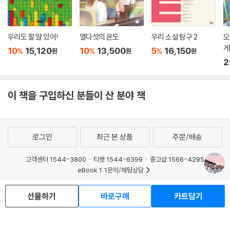
우리도 할 말 있어!
열다섯의 온도
우리 소설 탐구 2
오
게
10
15,120
10
13,500
5
16,150
%
%
%
원
원
원
2
이 책을 구입하신 분들이 산 분야 책
로그인
최근 본 상품
주문/배송
고객센터 1544-3800
티켓 1544-6399
중고샵 1566-4295
eBook 1:1문의/채팅상담
예스이십사(주) 사업자 정보
선물하기
바로구매
카트담기
이용약관
개인정보처리방침
청소년보호정책
PC버전
회사소개
거래처관계자께
도서홍보
광고