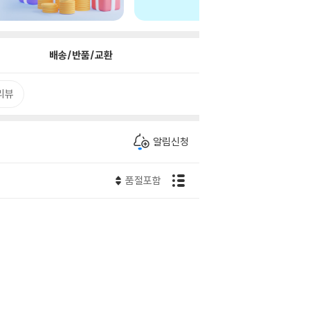
배송/반품/교환
리뷰
알림신청
품절포함