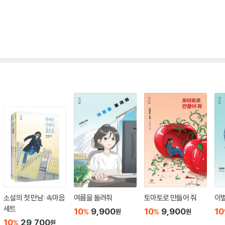
소설의 첫 만남: 속마음
여름을 돌려줘
토마토로 만들어 줘
이
세트
10
9,900
10
9,900
10
%
%
원
원
10
29,700
%
원