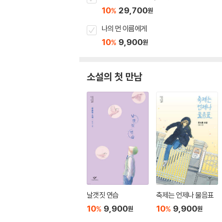
10
29,700
%
원
나의 먼 이름에게
10
9,900
%
원
소설의 첫 만남
날갯짓 연습
축제는 언제나 물음표
10
9,900
10
9,900
%
%
원
원