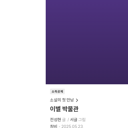
소득공제
소설의 첫 만남
이별 박물관
전성현
글
서글
그림
창비
2025.05.23.