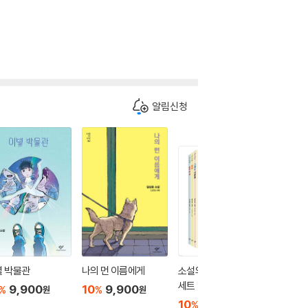
알림신청
별 박물관
나의 먼 이름에게
소설의 첫 만남 : 첫사랑
쿠키 두 
세트
9,900
10
9,900
10
9
%
%
%
원
원
10
27,000
%
원