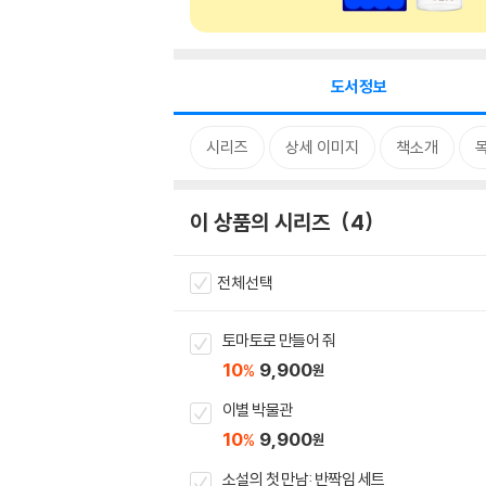
도서정보
시리즈
상세 이미지
책소개
이 상품의 시리즈
4
전체선택
토마토로 만들어 줘
10
9,900
%
원
이별 박물관
10
9,900
%
원
소설의 첫 만남: 반짝임 세트