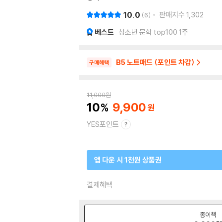
10.0
판매지수
1,302
6
베스트
청소년 문학 top100 1주
B5 노트패드 (포인트 차감)
구매혜택
11,000
원
10
9,900
YES포인트
앱 다운 시 1천원 상품권
결제혜택
종이책