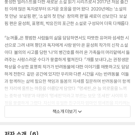
풍성한 일러스트를 더한 새로운 소설 읽기 시리즈로서 2017년 처음 출간
된 이래 많은 독자로부터 뜨거운 호응을 얻어 왔다. 2020년에는 ‘소설의
첫 만남: 보살핌 편’, ‘소설의 첫 만남: 창의력 편’을 새로이 선보인다. 보살
핌 편은 윤성희, 표명희, 박유진의 포근한 소설로 구성되어 더욱 다채롭다.
『눈꺼풀』은 평범한 사람들의 삶을 담담하면서도 따뜻한 유머와 섬세한 시
선으로 그려 내며 평단과 독자에게 사랑 받아 온 윤성희 작가의 신작 소설
이다. 불의의 사고를 당한 ‘나’의 병간호를 하러 온 가족들이 머리맡에서 들
려주는 사랑스러운 수다가 뭉클하게 펼쳐진다. 『개를 보내다』는 권정생문
학상을 수상한 표명희 작가가 반려동물에 대한 이야기를 애틋하고도 담담
하게 전한다. 같은 공간에 있지만 우리와 다른 시간을 사는 반려동물. 이들
과 함께하는 삶에 필요한 책임과 돌봄의 자세를 질문하며 반려동물이 함께
한 자리에 움트는 마음을 아름답게 담았다. 『멍세핀』은 늘 외로움을 느끼
는 중학생 ‘태영’과 태영이 ‘멍세핀’이라고 부르는 보모 ‘조세핀’ 사이의 우
정을 뭉클하게 그렸다. 자신의 유일한 친구이자 엄마인 멍세핀을 지키려는
태영의 고군분투와 함께, 우리 사회 속 이주민을 향한 차별적 시선을 그리
책소개 더보기
는 작가의 역량이 돋보인다. ‘소설의 첫 만남: 보살핌 편’은 가족과 친구, 나
아가 반려동물에 대한 이야기까지 폭넓게 펼쳐 보이며 따뜻한 보살핌의 힘
을 전한다.
저자 소개
6