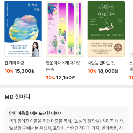
천 개의 파랑
행운이 너에게 다가오
사람을 안다는 것
소
는 중
세
10
15,300
10
18,000
%
%
원
원
10
12,150
1
%
원
MD 한마디
닫힌 마음을 여는 포근한 이야기
책과 멀어진 이들을 위한 마중물 독서, 〈소설의 첫 만남〉 시리즈 새 책.
‘보살핌’ 편에서는 윤성희, 표명희, 박유진 작가가 가족, 반려동물, 친