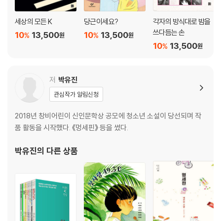
세상의 모든 K
당근이세요?
각자의 방식대로 밤을
쓰다듬는 손
10
13,500
10
13,500
%
%
원
원
10
13,500
%
원
저
박유진
관심작가 알림신청
2018년 창비어린이 신인문학상 공모에 청소년 소설이 당선되며 작
품 활동을 시작했다. 《멍세핀》 등을 썼다.
박유진
의 다른 상품