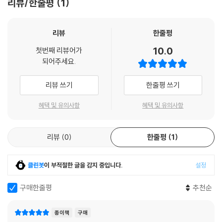
리뷰/한줄평
1
▶ 각 권 소개
소설의 첫 만남 16 - 눈꺼풀
(윤성희 소설, 남수 그림)
리뷰
한줄평
‘나’는 친구에게 바람을 맞고 혼자서 길을 헤매다가 불의의 사고를 당한다.
10.0
첫번째 리뷰어가
정신을 차려 보니 병실 침대에 누워 있다는 걸 깨닫는다. 병간호를 하러 오
되어주세요.
는 아빠, 엄마, 누나에게서 여러 이야기를 들으며 소중했던 기억들을 하나
둘 떠올리는데…….
리뷰 쓰기
한줄평 쓰기
소설의 첫 만남 17 - 개를 보내다
(표명희 소설, 진소 그림)
혜택 및 유의사항
혜택 및 유의사항
갑작스럽게 진서네 집에 오게 된 유기견 진주. 가족들의 무관심 속에 아파
트 베란다에서 쓸쓸히 지내던 진주에게 진서는 점점 마음이 쓰인다. 마음
리뷰
0
한줄평
1
의 문을 닫고 게임에만 몰두하던 진서는 진주를 보살피며 외로운 날들을
이겨 낸다. 하지만 어느덧 열세 살이 된 개 진주는 건강하던 모습을 잃고 야
위어 가는데……. 동생이자 친구였던, 나의 작은 개 이야기.
클린봇
이 부적절한 글을 감지 중입니다.
설정
소설의 첫 만남 18 - 멍세핀
(박유진 소설, 안유진 그림)
구매한줄평
추천순
외로운 아이 태영은 아홉 번째 보모로 온 조세핀에게 겨우 마음을 연다. 언
제나 태영의 편을 들어 주는 건 엄마가 아닌 멍세핀. 그러던 어느 날 멍세핀
종이책
구매
이 쫓겨날 위기에 처한다. 이제는 열 번째 보모도 싫고 혼자도 싫은 태영은