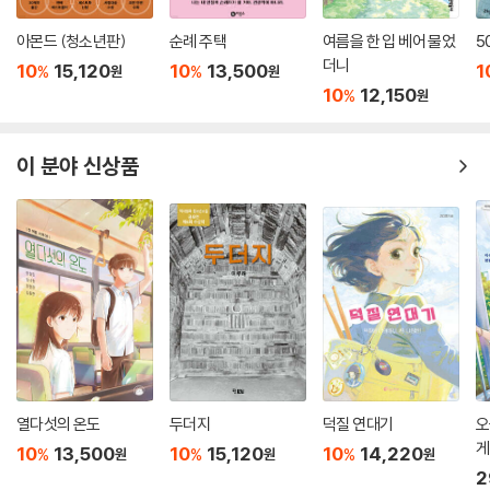
아몬드 (청소년판)
순례 주택
여름을 한 입 베어 물었
5
더니
10
15,120
10
13,500
1
%
%
원
원
10
12,150
%
원
이 분야 신상품
열다섯의 온도
두더지
덕질 연대기
오
게
10
13,500
10
15,120
10
14,220
%
%
%
원
원
원
2