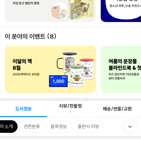
이 분야의 이벤트
8
리뷰/한줄평
도서정보
배송/반품/교환
1
자 소개
관련분류
품목정보
출판사 리뷰