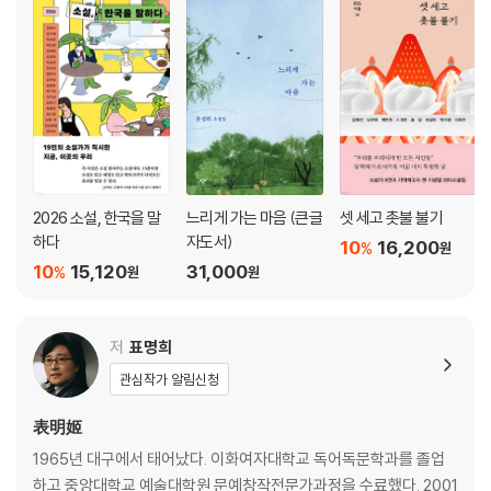
2026 소설, 한국을 말
느리게 가는 마음 (큰글
셋 세고 촛불 불기
하다
자도서)
10
16,200
%
원
10
15,120
31,000
%
원
원
저
표명희
관심작가 알림신청
表明姬
1965년 대구에서 태어났다. 이화여자대학교 독어독문학과를 졸업
하고 중앙대학교 예술대학원 문예창작전문가과정을 수료했다. 2001