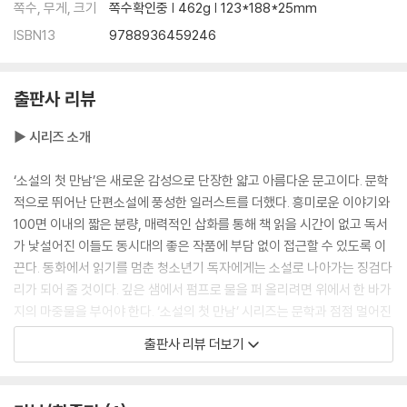
쪽수, 무게, 크기
쪽수확인중 | 462g | 123*188*25mm
ISBN13
9788936459246
출판사 리뷰
▶ 시리즈 소개
‘소설의 첫 만남’은 새로운 감성으로 단장한 얇고 아름다운 문고이다. 문학
적으로 뛰어난 단편소설에 풍성한 일러스트를 더했다. 흥미로운 이야기와
100면 이내의 짧은 분량, 매력적인 삽화를 통해 책 읽을 시간이 없고 독서
가 낯설어진 이들도 동시대의 좋은 작품에 부담 없이 접근할 수 있도록 이
끈다. 동화에서 읽기를 멈춘 청소년기 독자에게는 소설로 나아가는 징검다
리가 되어 줄 것이다. 깊은 샘에서 펌프로 물을 퍼 올리려면 위에서 한 바가
지의 마중물을 부어야 한다. ‘소설의 첫 만남’ 시리즈는 문학과 점점 멀어진
이들이 다시 책과 가까워질 수 있게끔 돕는 마중물 역할을 하면서 우리의
출판사 리뷰 더보기
독서 문화에 신선한 활력을 불어넣을 것이다.