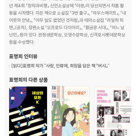
년 제4회 『창작과비평』 신인소설상에 「야경」이 당선되면서 작품 활
동을 시작했다. 지은 책으로 소설집 『3번 출구』, 『하우스메이트』, 『내
이웃의 안녕』, 『아무 일도 없었던 것처럼』과 테마소설집 『라일락 피
면』(공저), 장편소설 『오프로드 다이어리』, 『황금광 시대』, 『어느 날
난민』 등이 있다. 권정생문학상, 오영수문학상, 신격호샤롯데문학상
등을 수상했다.
표명희
인터뷰
[읽다]
표명희 작가 "사랑, 인류애, 희망을 담은 책 『버샤』"
표명희
의 다른 상품