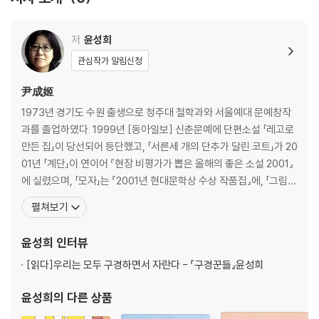
저
윤성희
관심작가 알림신청
尹成姬
1973년 경기도 수원 출생으로 청주대 철학과와 서울예대 문예창작
과를 졸업하였다. 1999년 [동아일보] 신춘문예에 단편소설 「레고로
만든 집」이 당선되어 등단했고, 「서른세 개의 단추가 달린 코트」가 20
01년 「계단」이 연이어 『현장 비평가가 뽑은 올해의 좋은 소설 2001』
에 실렸으며, 「모자」는 『2001년 현대문학상 수상 작품집』에, 「그림자
들」은 『2001년 이상문학상 수상 작품집』에 수록되었다. 「유턴지점에
펼쳐보기
보물지도를 묻다」로 현대문학상을 수상했다. 「부메랑」으로 2011년 1
1회 황순원문학상을 수상했다. 그 밖에 이수문학상, 이효석문학상,
윤성희
인터뷰
오늘의 젊은 예술가상, 한
[읽다]
우리는 모두 구경하면서 자란다 - 『구경꾼들』윤성희
윤성희
의 다른 상품