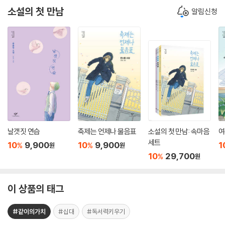
소설의 첫 만남
알림신청
날갯짓 연습
축제는 언제나 물음표
소설의 첫 만남: 속마음
여
세트
10
9,900
10
9,900
1
%
%
원
원
10
29,700
%
원
이 상품의 태그
#같이의가치
#십대
#독서력키우기