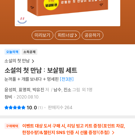
미리보기
파트너샵
공유하기
오늘의책
소득공제
소설의 첫 만남
소설의 첫 만남 : 보살핌 세트
눈꺼풀 + 개를 보내다 + 멍세핀
전3권
윤성희
표명희
박유진
저
남수
진소
그림
외 1명
창비
2020.08.10.
10.0
판매지수
264
1
이벤트 대상 도서 구매 시, 리딩 빙고 키트 증정(포인트 차감,
구매혜택
한정수량)&챌린지 SNS 인증 시 선물 증정!(추첨)