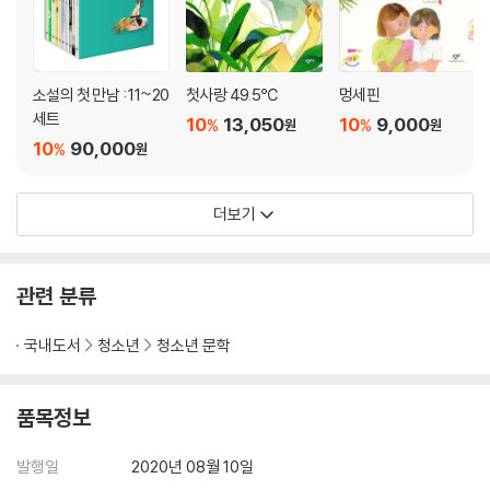
소설의 첫 만남 : 11~20
첫사랑 49.5℃
멍세핀
세트
10
13,050
10
9,000
%
%
원
원
10
90,000
%
원
더보기
관련 분류
국내도서
청소년
청소년 문학
품목정보
발행일
2020년 08월 10일