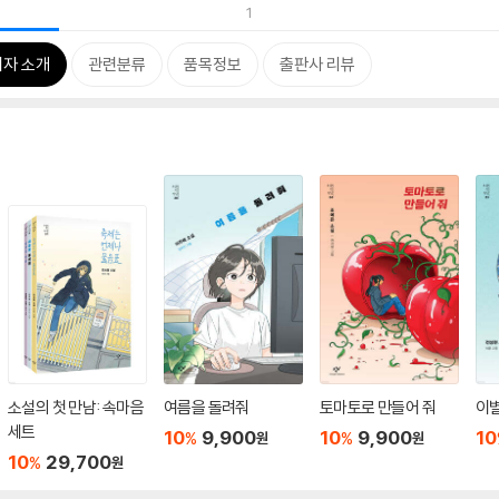
1
저자 소개
관련분류
품목정보
출판사 리뷰
소설의 첫 만남: 속마음
여름을 돌려줘
토마토로 만들어 줘
이
세트
10
9,900
10
9,900
10
%
%
원
원
10
29,700
%
원