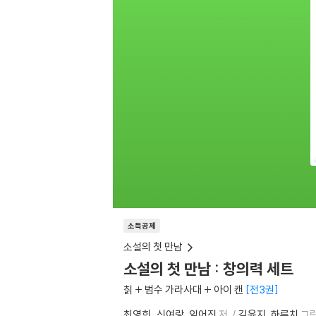
소득공제
소설의 첫 만남
소설의 첫 만남 : 창의력 세트
칡 + 범수 가라사대 + 아이 캔
전3권
최영희
신여랑
임어진
저
김윤지
하루치
그