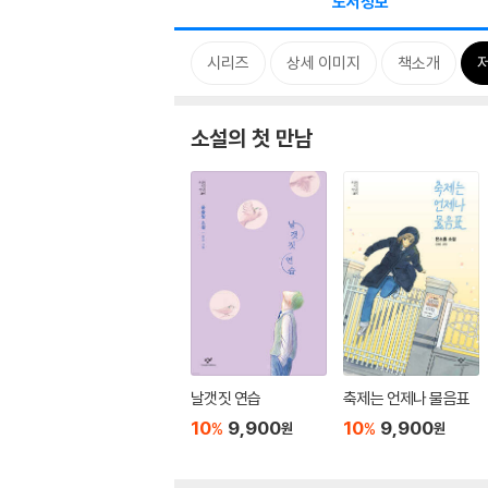
도서정보
시리즈
상세 이미지
책소개
소설의 첫 만남
날갯짓 연습
축제는 언제나 물음표
10
9,900
10
9,900
%
%
원
원