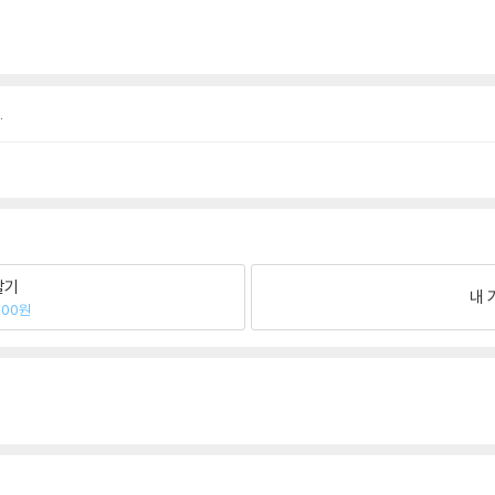
.
팔기
내 
200원