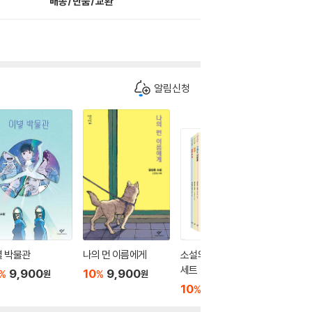
배송/반품/교환
알림신청
별 박물관
나의 먼 이름에게
소설의 첫 만남 : 첫사랑
쿠키 두 
세트
9,900
10
9,900
10
9
%
%
%
원
원
10
27,000
%
원