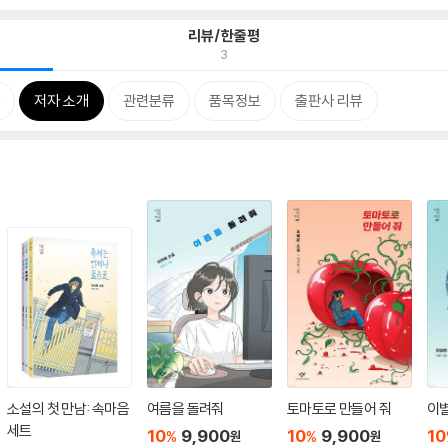
리뷰/한줄평
3
저자 소개
관련분류
품목정보
출판사 리뷰
소설의 첫 만남: 속마음
여름을 돌려줘
토마토로 만들어 줘
이
세트
10
9,900
10
9,900
10
%
%
원
원