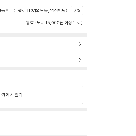
등포구 은행로 11(여의도동, 일신빌딩)
변경
유료
(도서 15,000원 이상 무료)
가게에서 팔기