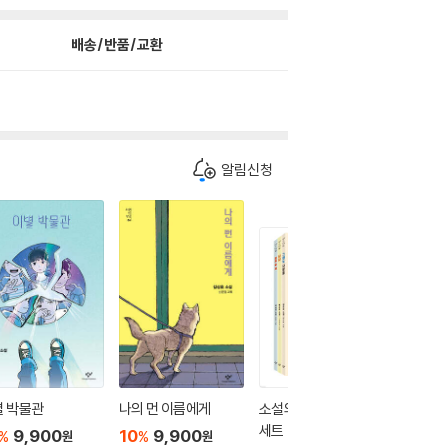
배송/반품/교환
알림신청
별 박물관
나의 먼 이름에게
소설의 첫 만남 : 첫사랑
쿠키 두 
세트
9,900
10
9,900
10
9
%
%
%
원
원