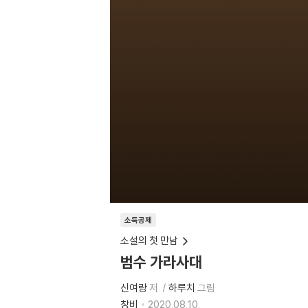
소득공제
소설의 첫 만남
범수 가라사대
신여랑
저
하루치
그림
창비
2020.08.10.