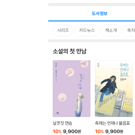
도서정보
시리즈
카드뉴스
책소개
목차
소설의 첫 만남
날갯짓 연습
축제는 언제나 물음표
10
9,900
10
9,900
%
%
원
원