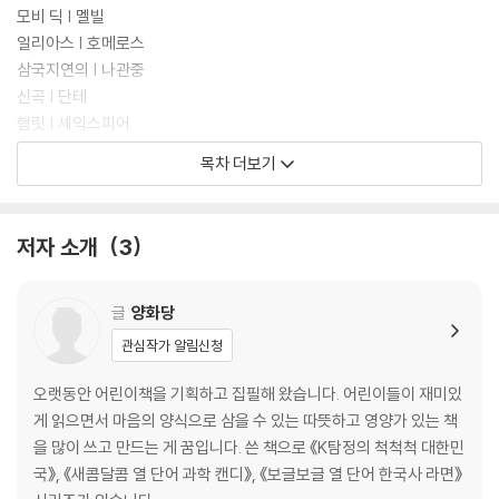
모비 딕 | 멜빌
일리아스 | 호메로스
삼국지연의 | 나관중
신곡 | 단테
햄릿 | 셰익스피어
파우스트 | 괴테
목차 더보기
카라마조프가의 형제들 | 도스토옙스키
고리오 영감 | 발자크
수상록 | 몽테뉴
저자 소개
3
월든 | 소로
시학 | 아리스토텔레스
글
양화당
『초등 상위 1%를 만드는 위대한 고전 맛보기 : 과학·철학·종교』
관심작가 알림신청
과학 고전
오랫동안 어린이책을 기획하고 집필해 왔습니다. 어린이들이 재미있
두 우주 체계에 대한 대화 | 갈릴레이
게 읽으면서 마음의 양식으로 삼을 수 있는 따뜻하고 영양가 있는 책
프린키피아 | 뉴턴
을 많이 쓰고 만드는 게 꿈입니다. 쓴 책으로 《K탐정의 척척척 대한민
종의 기원 | 다윈
국》, 《새콤달콤 열 단어 과학 캔디》, 《보글보글 열 단어 한국사 라면》
꿈의 해석 | 프로이트