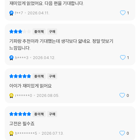
티브가 되기도 했지요. 이렇게 세계 문학 고전은 한 권의 책으로 그치는 것
재미있게 읽었어요. 다음 편을 기대합니다.
이 아니라 우리 생활 가까이에서 살아 숨 쉬고 있어요. 시대가 바뀌어도 변
f**7
2026.04.11.
1
하지 않는 가치를 간직하고 있기 때문이지요. 고전에서 비롯돼 오늘날과
맞닿아 있는 재미있는 이야깃거리로 고전 작품을 온전히 음미해 보세요.
종이책
구매
교과 연계
기파랑 추천이라 기대했는데 생각보다 얇네요. 정말 맛보기
국어 4-1-1 깊이 있게 읽어요
느낌입니다.
국어 5-1-6 작품을 즐겨요
h****3
2026.04.12.
1
사회 3-2-1 사회 변화와 다양한 문화
사회 5-1-3 법과 인권의 보장
종이책
구매
사회 6-1-2 민주주의와 시민 참여
도덕 3-2-8 더 나은 세상을 위한 탐구
아이가 재미있게 읽어요
r******0
2026.08.05.
0
종이책
구매
고전은 필수죠
h********5
2026.07.13.
0