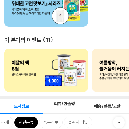
이 분야의 이벤트
11
리뷰/한줄평
도서정보
배송/반품/교환
61
 소개
관련분류
품목정보
출판사 리뷰