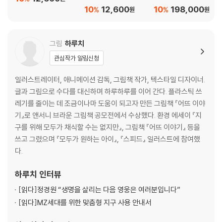
림찾기와 노랫말로 만
10
12,600
10
198,000
%
%
원
원
나는 한국사 이야기
그림
하루치
관심작가 알림신청
일러스트레이터, 애니메이션 감독, 그림책 작가, 텍스타일 디자이너.
글과 그림으로 수다를 대신하며 하루하루를 이어 간다. 플라스틱 쓰
레기를 줄이는 데 조금이나마 도움이 되고자 만든 그림책 『어뜨 이야
기』로 앤서니 브라운 그림책 공모전에서 수상했다. 환경 에세이 『지
구를 위해 모두가 채식할 수는 없지만』, 그림책 『어뜨 이야기』 등을
쓰고 그렸으며 『모두가 원하는 아이』, 『스피드』 일러스트에 참여했
다.
하루치
인터뷰
[읽다]
정경원 “생명을 살리는 다음 영웅은 여러분입니다”
[읽다]
MZ세대를 위한 맞춤형 지구 사용 안내서