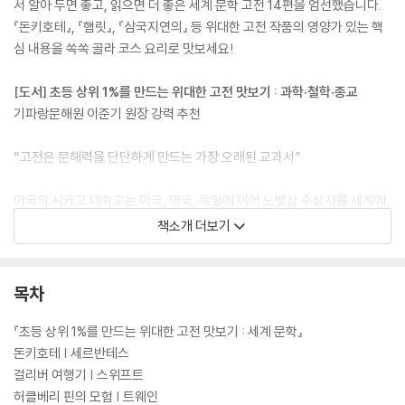
서 알아 두면 좋고, 읽으면 더 좋은 세계 문학 고전 14편을 엄선했습니다.
『돈키호테』, 『햄릿』, 『삼국지연의』 등 위대한 고전 작품의 영양가 있는 핵
심 내용을 쏙쏙 골라 코스 요리로 맛보세요!
[도서] 초등 상위 1%를 만드는 위대한 고전 맛보기 : 과학·철학·종교
기파랑문해원 이준기 원장 강력 추천
“고전은 문해력을 단단하게 만드는 가장 오래된 교과서”
미국의 시카고 대학교는 미국, 영국, 독일에 이어 노벨상 수상자를 세계에
서 네 번째로 많이 배출한 학교입니다. 무명의 삼류 대학이 세계적인 명문
책소개 더보기
대학으로 거듭날 수 있었던 까닭은 '시카고 플랜'이라고 불리는 '인문학 고
전 읽기 프로그램' 덕분이었지요. 시카고 플랜의 도서 목록 중 최소한의 교
양으로서 알아 두면 좋은 과학, 철학, 종교 고전 15편을 엄선했습니다.
목차
『초등 상위 1%를 만드는 위대한 고전 맛보기 : 세계 문학』
돈키호테 | 세르반테스
걸리버 여행기 | 스위프트
허클베리 핀의 모험 | 트웨인