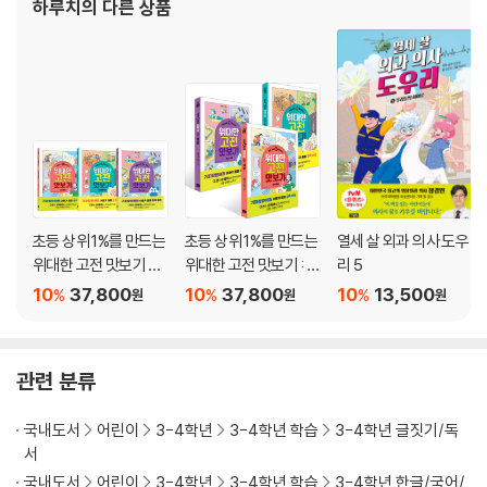
하루치
의 다른 상품
초등 상위 1%를 만드는
초등 상위 1%를 만드는
열세 살 외과 의사 도우
위대한 고전 맛보기 세
위대한 고전 맛보기 : 세
리 5
트
계문학/과학,철학,종
10
37,800
10
37,800
10
13,500
%
%
%
원
원
원
교/역사,사회
관련 분류
국내도서
어린이
3-4학년
3-4학년 학습
3-4학년 글짓기/독
서
국내도서
어린이
3-4학년
3-4학년 학습
3-4학년 한글/국어/