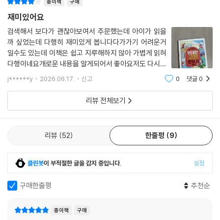
종이책
구매
상도 내용을 파악하는 데 어려움을 주기도 하지요. 그래서 용기 내서 도전
재미있어요
했다가 중도에 포기하는 경우가 많아요.
검색해서 보다가 괜찮아보여서 주문했는데 아이가 읽을
『초등 상위 1%를 만드는 위대한 고전 맛보기』는 고전에 막 첫걸음을 내디
까 싶었는데 다행히 재미있게 봅니다다가가기 어려운거
딘 독자를 위한 책이에요. 만화로 핵심 줄거리를 간단히 요약해서 고전 작
일수도 있는데 이책은 쉽고 지루해하지 않아 가볍게 읽혀
품의 핵심 메시지를 전하고, 전체 모습을 미리 짐작해 볼 수 있게 했답니다.
다행이네요개로운 내용을 알게되어서 좋아요저도 다시한
‘맛보기’만 읽어도 『걸리버 여행기』에서 걸리버가 여행한 네 나라의 모습
번 읽게 되어서 좋네요
j******y
2026.06.17.
신고
0
댓글
0
을 알 수 있고, 『일리아스』가 아킬레우스와 헥토르라는 두 영웅의 대결 이
야기란 걸 알 수 있지요. 재미있게 읽고 나면 더 많은 이야기가 궁금해지고,
리뷰 전체보기
조금 쉽게 나온 고전 작품을 찾아 읽어 볼 자신감이 생길 거예요.
디저트 - 고전을 둘러싼 한입 이야깃거리
리뷰
52
한줄평
9
고전은 책 자체로도 훌륭하지만, 세상에도 두루 영향을 미쳐요. 『햄릿』에
서 복수를 주저하는 햄릿의 모습은 쉽게 결단을 내리기 어려워하는 마음을
클린봇
이 부적절한 글을 감지 중입니다.
설정
잘 보여주고 있기에 ‘햄릿 증후군’이란 말을 탄생시켰어요. 『모비 딕』에서
무시무시한 흰 고래 모비 딕을 잡기 위해 선원들을 위험에 빠뜨리는 선장
구매한줄평
추천순
에 맞서 신중하게 배를 지키는 일등 항해사 ‘스타벅’의 이름을 딴 커피 체인
점이 만들어지기도 했고요. 『걸리버 여행기』의 걸리버가 세 번째로 도착한
종이책
구매
나라 라퓨타의 하늘을 나는 섬은 ‘천공의 성 라퓨타’라는 애니메이션의 모