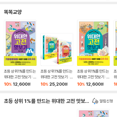
똑똑교양
초등 상위 1%를 만드는
초등 상위 1%를 만드는
초등 상위 1%를 만드는
초
위대한 고전 맛보기 : 역
위대한 고전 맛보기 : 세
위대한 고전 맛보기 : 과
위
사·사회
계 문학 + 과학,철학,종
학·철학·종교
계
10
12,600
10
25,200
10
12,600
1
%
%
%
원
원
원
교 세트
초등 상위 1%를 만드는 위대한 고전 맛보기 시리즈
알림신청