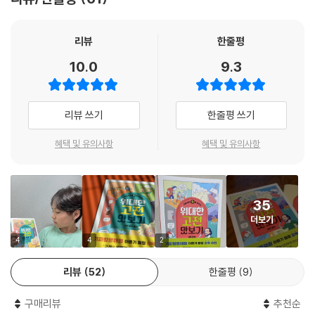
고전은 오랜 세월이 지나도 시간의 파도에 부서지거나 꺼지지 않고 살아남
은 생존력 끝판왕의 책이에요. 고전에는 특별한 점이 있어요.
첫째, 고전 속에는 내가 한 번도 경험하지 못한 세상이 담겨 있어요. 불사신
리뷰
한줄평
같은 영웅이 되었다가 거친 바다를 항해하는 선장이 되기도 해요. 때론 복
10.0
9.3
수를 앞에 두고 무엇이 옳은 행동인지 고뇌하는 주인공이 되기도 하지요.
이런 경험들이 쌓이고 쌓이면, 우리의 세상이 넓어지고 생각도 깊어져 더
큰 사람으로 자라게 돼요.
리뷰 쓰기
한줄평 쓰기
둘째, 고전을 통해 수백 년 전 사람들과 마음을 나눌 수 있어요. 시대가 달
라도, 나라가 달라도, 사람의 마음은 서로 통하거든요. 그래서 고전을 읽으
혜택 및 유의사항
혜택 및 유의사항
면 다른 사람의 마음을 느끼고 이해하는 ‘공감 능력’이 자라게 돼요.
셋째, 고전 속 주인공들은 우리에게 중요한 질문을 던져요. 현실을 똑바로
마주하는 것과 꿈을 포기하지 않고 계속 도전하는 것 중 진짜 용기 있는 행
35
동이 무엇인지, 옳은 일을 한다는 게 어떤 것인지 등등. 이런 질문들을 곰곰
더보기
이 생각하다 보면 어느새 우리의 생각도 깊어지거든요. 이게 바로 위대한
고전이 오랜 세월을 거슬러 사람들에게 끊임없이 읽히는 이유이고, 우리가
4
4
2
고전을 읽어야 하는 이유랍니다.
리뷰
52
한줄평
9
『초등 상위 1%를 만드는 위대한 고전 맛보기』는 만화와 코스 요리라는 형
식을 통해 고전을 즐겁게 만날 수 있도록 안내하는 책이에요. 선뜻 읽기는
구매리뷰
추천순
어렵지만 최소한의 교양으로서 꼭 알아 두어야 할 고전을 쏙쏙 담았답니