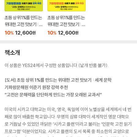
초등 상위 1%를 만드는
초등 상위 1%를 만드는
위대한 고전 맛보기 : 세
위대한 고전 맛보기 : 과
계 문학
학·철학·종교
10
12,600
10
12,600
%
%
원
원
책소개
이 상품은 YES24에서 구성한 상품입니다.(낱개 반품 불가).
[도서] 초등 상위 1%를 만드는 위대한 고전 맛보기 : 세계 문학
기파랑문해원 이준기 원장 강력 추천
“고전은 문해력을 단단하게 만드는 가장 오래된 교과서”
미국의 시카고 대학교는 미국, 영국, 독일에 이어 노벨상을 세계에서 네 번
째로 많이 배출한 학교입니다. 무명의 삼류 대학이 세계적인 명문 대학으
로 거듭날 수 있었던 까닭은 ‘시카고 플랜’이라고 불리는 ‘인문학 고전 읽기
프로그램’ 덕분이었지요. 시카고 플랜의 도서 목록 중 최소한의 교양으로