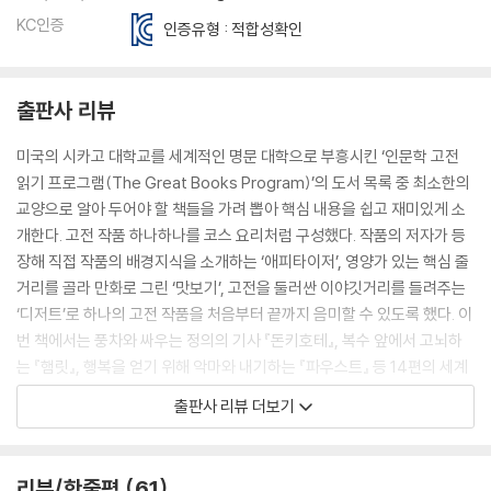
KC인증
인증유형 : 적합성확인
출판사 리뷰
미국의 시카고 대학교를 세계적인 명문 대학으로 부흥시킨 ‘인문학 고전
읽기 프로그램(The Great Books Program)’의 도서 목록 중 최소한의
교양으로 알아 두어야 할 책들을 가려 뽑아 핵심 내용을 쉽고 재미있게 소
개한다. 고전 작품 하나하나를 코스 요리처럼 구성했다. 작품의 저자가 등
장해 직접 작품의 배경지식을 소개하는 ‘애피타이저’, 영양가 있는 핵심 줄
거리를 골라 만화로 그린 ‘맛보기’, 고전을 둘러싼 이야깃거리를 들려주는
‘디저트’로 하나의 고전 작품을 처음부터 끝까지 음미할 수 있도록 했다. 이
번 책에서는 풍차와 싸우는 정의의 기사 『돈키호테』, 복수 앞에서 고뇌하
는 『햄릿』, 행복을 얻기 위해 악마와 내기하는 『파우스트』 등 14편의 세계
문학 고전을 다룬다.
출판사 리뷰 더보기
긴 세월에도 살아남은 생존력 끝판왕,
위대한 고전을 읽어야 하는 이유
리뷰/한줄평
61