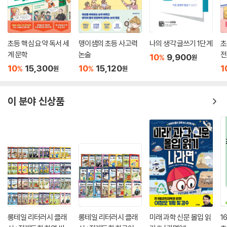
초등 핵심 요약 독서 세
맹이샘의 초등 사고력
나의 생각 글쓰기 1단계
초
계 문학
논술
전
10
9,900
%
원
10
15,300
10
15,120
1
%
%
원
원
이 분야 신상품
롱테일 리터러시 클래
롱테일 리터러시 클래
미래 과학 신문 몰입 읽
1