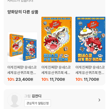
시리즈가 있습니다.
상대성 이론 | 아인슈타인
양화당
의 다른 상품
철학 고전
파이돈 | 플라톤
신기관 | 베이컨
방법 서설 | 데카르트
실천 이성 비판 | 칸트
공리주의 | 밀
종교 고전
이게 진짜장! 유네스코
이게 진짜장! 유네스코
이게 진짜장! 유네스코
세계 유산 퀴즈북 한국
세계 유산 퀴즈북 세계
세계 유산 퀴즈북 한국
바가바드기타
편 + 세계 편 세트
편
편
10
23,400
10
11,700
10
11,700
%
%
%
원
원
원
법화경
성경
쿠란
그림
김잔디
논어
관심작가 알림신청