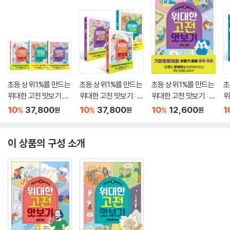
초등 상위 1%를 만드는
초등 상위 1%를 만드는
초등 상위 1%를 만드는
초
위대한 고전 맛보기 세
위대한 고전 맛보기 : 세
위대한 고전 맛보기 : 역
위
트
계문학/과학,철학,종
사·사회
계
10
37,800
10
37,800
10
12,600
1
%
%
%
원
원
원
교/역사,사회
교
이 상품의 구성 소개