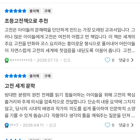
다. 이 책을 읽고 나면 “고전? 그렇게 어렵지 않은걸!” 하고 말할 수 있게
종이책
구매
될 거예요.
초등고전책으로 추천
애피타이저 - 작가가 들려주는 고전의 배경지식
고전은 아이들의 문해력을 단단하게 만드는 가장 오래된 교과서입니다. 그
조너선 스위프트는 유머러스한 사람이었어요. 어느 날 하인이 구두를 닦지
러나 많은 아이들에게 고전은 여전히 어렵고 먼 책입니다. 이 책은 세계의
않고는 뻔뻔하게 “어차피 더러워질 텐데 닦으면 뭐 합니까?”라고 말하자,
주요 고전을 만화와 코스 요리라는 흥미로운 형식으로 풀어내어 어린이들
“어차피 배고파질 텐데 아침을 먹으면 뭐 하나?”라고 대답했다고 하지요.
이 자연스럽게 고전의 세계에 첫걸음을 내딛도록 이끌어 줍니다. 고전을
이런 재기 발랄함이 『걸리버 여행기』라는 재미있는 풍자 소설을 쓰도록 이
처음 만나는 아이들에게 든든한 출발점이 되어 줄 책입니다.
h********5
2026.07.13.
신고
0
댓글
0
끌었을 거예요. 마크 트웨인은 젊은 시절 미국의 미시시피강에서 증기선을
몰고 수로 안내인으로 일하며 지냈어요. 그 경험을 살려 미시시피강에서
종이책
구매
벌어지는 『허클베리 핀의 모험』을 썼어요. 볼프강 폰 괴테는 60년이라는
고전 세계 문학
긴 시간을 바쳐 『파우스트』를 쓰기도 했고요. 위대한 고전을 쓴 저자가 어
떤 사람이었는지, 어떤 이유로 해당 작품을 쓰게 되었는지 저자들이 들려
방대한 분량의 원전 전체를 읽기 힘들어하는 아이들을 위해 고전의 핵심
줄거리와 주제 의식을 압축적으로 전달합니다. 단순히 내용 요약에 그치지
주는 배경지식을 먼저 가볍게 들어 보세요. 고전의 탄생 과정을 알고 나면,
않고, 당시의 시대적 배경과 작가의 의도를 쉽게 풀이하여 인문학적 소양
고전이 훨씬 더 친근하게 느껴진답니다. 어때요? 식욕이 당기나요?
을 기를 수 있게 돕습니다. 작품마다 생각의 틀을 깨워주는 질문을 던져 아
이들이 스스로 비판적 사고를 하도록 유도합니다. 이를 통해 어휘력 향상
메인 요리 맛보기 - 고전의 핵심 부분만 쏙쏙 뽑아 그려낸 만화
f**7
2026.04.11.
신고
0
댓글
0
은 물론, 교과 과
고전 한 권을 처음부터 끝까지 완독하기는 쉽지 않아요. 등장하는 인물이
많고 사건이 복잡하며, 무엇보다 내용이 길어요. 어려운 단어나 낯선 시대