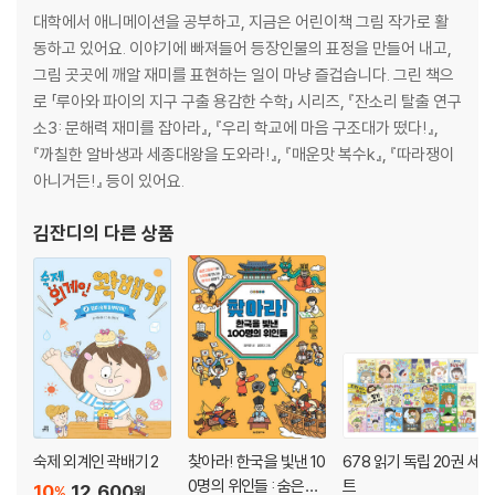
대학에서 애니메이션을 공부하고, 지금은 어린이책 그림 작가로 활
동하고 있어요. 이야기에 빠져들어 등장인물의 표정을 만들어 내고,
그림 곳곳에 깨알 재미를 표현하는 일이 마냥 즐겁습니다. 그린 책으
로 「루아와 파이의 지구 구출 용감한 수학」 시리즈, 『잔소리 탈출 연구
소3: 문해력 재미를 잡아라』, 『우리 학교에 마음 구조대가 떴다!』,
『까칠한 알바생과 세종대왕을 도와라!』, 『매운맛 복수k』, 『따라쟁이
아니거든!』 등이 있어요.
김잔디
의 다른 상품
숙제 외계인 곽배기 2
찾아라! 한국을 빛낸 10
678 읽기 독립 20권 세
0명의 위인들 : 숨은그
트
10
12,600
%
원