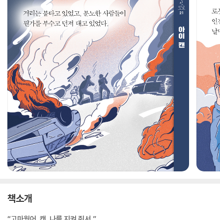
책소개
“고마웠어, 캔. 나를 지켜 줘서.”