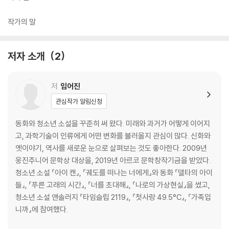
작가의 말
저자 소개
2
저
임어진
관심작가 알림신청
동화와 청소년 소설을 꾸준히 써 왔다. 미래와 과거가 어떻게 이어지
고, 과학기술이 인류에게 어떤 변화를 불러올지 관심이 많다. 신화와
옛이야기, 역사를 새로운 눈으로 살펴보는 것도 좋아한다. 2009년
웅진주니어 문학상 대상을, 2019년 아르코 문학창작기금을 받았다.
청소년 소설 『아이 캔』, 『궤도를 떠나는 너에게』와 동화 『델타의 아이
들』, 『푸른 고래의 시간』, 『너를 초대해』, 『나로의 가상현실』을 썼고,
청소년 소설 앤솔러지 『타임슬립 2119』, 『첫사랑 49.5°C』, 『가족입
니까』에 참여했다.