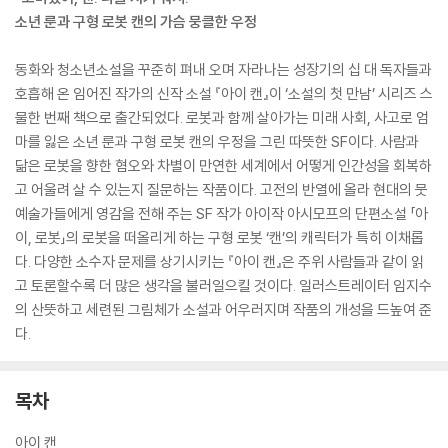
소년 룬과 구형 로봇 캔의 가슴 뭉클한 우정
동화와 청소년소설을 꾸준히 펴내 오며 자라나는 성장기의 십 대 독자들과
호흡해 온 임어진 작가의 신작 소설 『아이 캔』이 ‘소설의 첫 만남’ 시리즈 스
물한 번째 책으로 출간되었다. 로봇과 함께 살아가는 미래 사회, 사고로 엄
마를 잃은 소년 룬과 구형 로봇 캔의 우정을 그린 따뜻한 SF이다. 사람과
닮은 로봇을 향한 혐오와 차별이 만연한 세계에서 어떻게 인간성을 회복하
고 어울려 살 수 있는지 질문하는 작품이다. 고전의 반열에 올라 현대의 뭇
예술가들에게 영감을 전해 주는 SF 작가 아이작 아시모프의 단편소설 「아
이, 로봇」의 로봇을 떠올리게 하는 구형 로봇 ‘캔’의 캐릭터가 특히 이채롭
다. 다양한 소수자 문제를 상기시키는 『아이 캔』은 주위 사람들과 같이 읽
고 토론할수록 더 많은 생각을 불러일으킬 것이다. 일러스트레이터 임지수
의 산뜻하고 세련된 그림체가 소설과 어우러지며 작품의 개성을 드높여 준
다.
목차
아이 캔