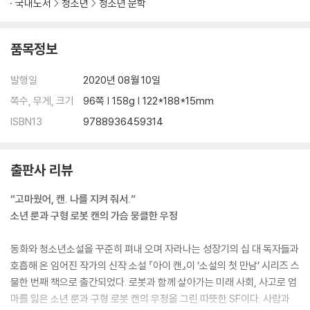
국내도서
청소년
청소년 문학
품목정보
발행일
2020년 08월 10일
쪽수, 무게, 크기
96쪽 | 158g | 122*188*15mm
ISBN13
9788936459314
출판사 리뷰
“고마웠어, 캔. 나를 지켜 줘서.”
소년 룬과 구형 로봇 캔의 가슴 뭉클한 우정
동화와 청소년소설을 꾸준히 펴내 오며 자라나는 성장기의 십 대 독자들과
호흡해 온 임어진 작가의 신작 소설 『아이 캔』이 ‘소설의 첫 만남’ 시리즈 스
물한 번째 책으로 출간되었다. 로봇과 함께 살아가는 미래 사회, 사고로 엄
마를 잃은 소년 룬과 구형 로봇 캔의 우정을 그린 따뜻한 SF이다. 사람과