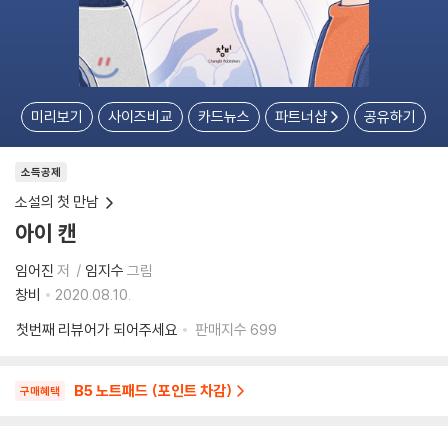
미리보기
사이즈비교
카드뉴스
파트너샵
공유하기
소득공제
소설의 첫 만남
아이 캔
임어진
저
임지수
그림
창비
2020.08.10.
첫번째 리뷰어가 되어주세요
판매지수
699
B5 노트패드 (포인트 차감)
구매혜택