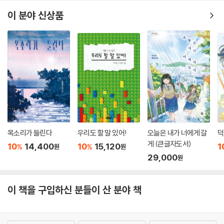
이 분야 신상품
그러나 모든 사람들이 룬과 소이처럼 로봇을 존중하는 것은 아니다. 빈부
격차가 심화된 사회에서 로봇이 인간을 대체해 일선에서 활동하면서, 그에
따라 로봇을 향한 사람들의 혐오와 폭력도 넘쳐 나기 시작한다. 소이는 소
녀 안드로이드로 오인받아 로봇 혐오주의자들에게 하마터면 큰 봉변을 당
할 뻔하기도 한다.
“사람들 참 이상하지? 자기 닮은 인형을 만들려고 오만 애를 쓰다가 막상
비슷해지면 더럭 겁을 먹고 망가뜨리려고 한다니까. 안드로이드 로봇이 그
런 인형과 뭐가 달라.” (27면)
목소리가 들린다
우리도 할 말 있어!
오늘은 내가 너에게 갈
덕
충격적인 소식을 듣게 된 것은 어느 날 민수철 씨가 찾아오면서이다. 민수
게 (큰글자도서)
10
14,400
10
15,120
1
%
%
원
원
철 씨는 대학 시절 엄마와 로봇 공학을 공부한 친구로, 룬이 자동차 사고를
29,000
원
당한 것은 우연이 아니라 로봇 혐오주의자들의 표적이 되었기 때문이라는
사실을 알려 준다. 오랜 시간 로봇을 위한 보호법을 제정해야 한다고 주장
이 책을 구입하신 분들이 산 분야 책
해 온 룬의 엄마를 향한 증오 범죄였다는 것이다.
믿기 어려운 비밀에 놀란 것도 잠시, 민수철 씨는 캔 또한 위험에 처해 있으