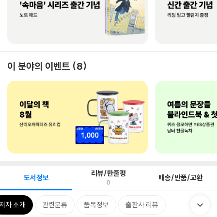
이 분야의 이벤트
8
리뷰/한줄평
도서정보
배송/반품/교환
0
저자 소개
관련분류
품목정보
출판사 리뷰