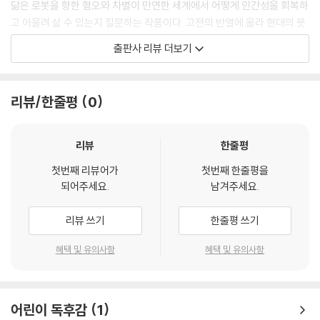
닮은 로봇을 향한 혐오와 차별이 만연한 세계에서 어떻게 인간성을 회복하
고 어울려 살 수 있는지 질문하는 작품이다. 고전의 반열에 올라 현대의 뭇
예술가들에게 영감을 전해 주는 SF 작가 아이작 아시모프의 단편소설 「아
출판사 리뷰 더보기
이, 로봇」의 로봇을 떠올리게 하는 구형 로봇 ‘캔’의 캐릭터가 특히 이채롭
다. 다양한 소수자 문제를 상기시키는 『아이 캔』은 주위 사람들과 같이 읽
고 토론할수록 더 많은 생각을 불러일으킬 것이다. 일러스트레이터 임지수
리뷰/한줄평
0
의 산뜻하고 세련된 그림체가 소설과 어우러지며 작품의 개성을 드높여 준
다.
리뷰
한줄평
로봇과 함께 살아가는 사회,
첫번째 리뷰어가
첫번째 한줄평을
피부로 와닿는 미래의 모습
되어주세요.
남겨주세요.
소년 ‘룬’은 병원 수술실에서 눈을 뜬다. 아무도, 아무 말도 해 주지 않았지
리뷰 쓰기
한줄평 쓰기
만 엄마가 세상을 떠났다는 걸 눈치챈다. 어떻게 된 일일까? 자동차에는 룬
과 엄마, 그리고 로봇 캔이 함께 타고 있었다. 비록 제작된 지 17년이나 된
혜택 및 유의사항
혜택 및 유의사항
구형이지만 인공 지능 로봇 캔이 엄마와 자신을 구해 내지 못했다는 게 원
망스럽기만 하다.
어린이 독후감
1
로봇 캔에게 인간적인 감정을 느낀다는 것은, 그만큼 함께 지낸 시간의 층