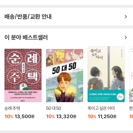
이 두텁기 때문이다. 캔은 로봇 공학자인 엄마가 데려온 로봇으로 룬과 한
집에서 십여 년을 산 가족이자 둘도 없는 친구이다. 거의 모든 사람들이 종
배송/반품/교환 안내
류에 상관없이 로봇과 살아가는 시대에 로봇과 친구처럼 지내는 것은 특별
한 일이 아니다. 더군다나 사람이 성치 않은 몸의 한두 부분을 기계의 도움
으로 고치는 광경은 자연스럽기만 하다. 룬의 옆집에 사는 아이 ‘소이’는 말
이 분야 베스트셀러
한다.
“우리 가족도 알고 보면 거의 사이보그다 뭐. 내 눈 완전 약시였어. 원래대
로 두었으면 지금 너희 얼굴 하나도 안 보였을 거야. 아빠는 허리 디스크로
척추뼈를 절반이나 교체했잖아. 지방에 계신 할머니는 이도 다 갈고. (…)
태어날 때 몸 그대로인 사람, 별로 없어.” (38면)
“인간의 감정을 읽고 반응하며 스스로 생각하고 대화를 나”눌(25면) 수
있는 로봇은 인류에게 없어서는 안 될 소중한 협력자이자 동반자가 되었
다. 엄마를 잃고 다리까지 망가진 룬은 캔에게 의지해 슬픔을 가누며 몸을
순례 주택
50 대 50
죽이고 싶은 아이
한
회복해 간다.
10
13,500
10
13,320
10
11,250
1
%
%
%
원
원
원
차별과 혐오에 대한
아름답고도 섬뜩한 우화