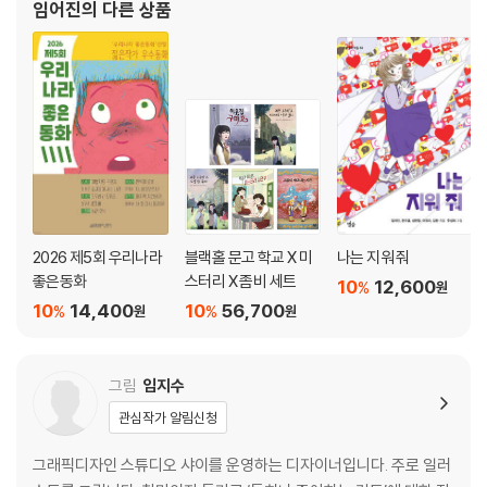
임어진
의 다른 상품
2026 제5회 우리나라
블랙홀 문고 학교 X 미
나는 지워 줘
좋은동화
스터리 X 좀비 세트
10
12,600
%
원
10
14,400
10
56,700
%
%
원
원
그림
임지수
관심작가 알림신청
그래픽디자인 스튜디오 샤이를 운영하는 디자이너입니다. 주로 일러