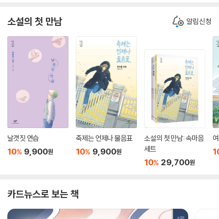
소설의 첫 만남
알림신청
날갯짓 연습
축제는 언제나 물음표
소설의 첫 만남: 속마음
여
세트
10
9,900
10
9,900
1
%
%
원
원
10
29,700
%
원
카드뉴스로 보는 책