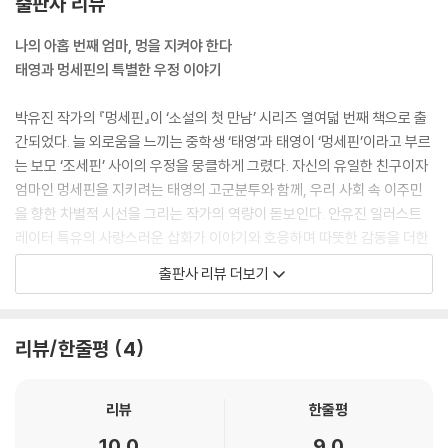
출판사 리뷰
나의 아홉 번째 엄마, 멍을 지켜야 한다
태영과 멍세핀의 특별한 우정 이야기
박유진 작가의 『멍세핀』이 ‘소설의 첫 만남’ 시리즈 열여덟 번째 책으로 출
간되었다. 늘 외로움을 느끼는 중학생 ‘태영’과 태영이 ‘멍세핀’이라고 부르
는 보모 ‘조세핀’ 사이의 우정을 뭉클하게 그렸다. 자신의 유일한 친구이자
엄마인 멍세핀을 지키려는 태영의 고군분투와 함께, 우리 사회 속 이주민
을 향한 차별적 시선을 그리는 작가의 역량이 돋보인다. 안유진 일러스트
레이터 특유의 사랑스러운 삽화가 이야기와 호응하며 따뜻한 감동을 더한
다.
출판사 리뷰 더보기
이토록 다른 우리,
서로에게 하나뿐인 친구가 되다
리뷰/한줄평
4
중학생 ‘태영’은 엄마와 단둘이 살고 있다. 태영은 늘 바쁜 엄마와 자신을
신경 쓰지 않는 보모들로 인해 항상 외롭다. 그러던 태영에게 진심을 다하
리뷰
한줄평
는 사람이 나타난다. 바로 아홉 번째 보모 ‘조세핀’. 조세핀은 피부색이 진
10.0
9.0