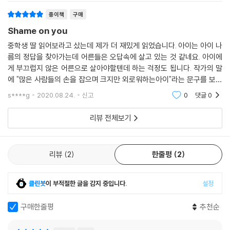
차별의 시선을 깨달은 뒤,
종이책
구매
외롭던 손을 잡아 준 단 한 사람을 위해
Shame on you
걸음을 내딛다
중학생 딸 읽어보라고 샀는데 제가 더 재밌게 읽었습니다. 아이는 아이 나
외로움은 어른들에게 나를 이해시키는 키워드다. 일단 꺼냈으면 가치 있게
름의 정답을 찾아가는데 어른들은 오답속에 살고 있는 것 같네요. 아이에
게 부끄럽지 않은 어른으로 살아야할텐데 하는 걱정도 됩니다. 작가의 말
써야 한다. 조세핀을 위해서. ―본문 11면
에 "많은 사람들의 손을 잡으며 크지만 외로워하는아이"라는 문구를 보는
데 마음에 울림이 있었습니다. 청소년소설이지만 어른이 읽어도 강렬함이
피부색이 다르다는 이유로 조롱거리가 되는 멍세핀의 모습은 우리 사회의
s****g
2020.08.24.
신고
0
댓글
0
느껴지는 이야기입
부끄러운 단면을 떠올리게 한다. 어디에도 속하지 못하는 태영 역시 자신
을 외톨이라고 여긴다. 『멍세핀』은 사회적 약자이자 외톨이인 두 사람이
리뷰 전체보기
서로를 끌어안고 변화하는 이야기다. 멍세핀을 지키기 위해 태영은 외면하
던 현실과 마주하는 법을 배우고, 예전에는 그저 모른 척했던 부조리에 최
리뷰
2
한줄평
2
선을 다해 맞선다. 자신의 상처를 말하는 것도 서슴지 않는다. 늘 나중에 하
자고, 그 이야기는 다음에 하자고 말하는 어른들에게 대답하기 위해. 태영
의 도전이 성공하든 그렇지 않든, 태영은 이제 ‘말할 수 있는’ 어른으로 성
클린봇
이 부적절한 글을 감지 중입니다.
설정
장할 것이다. 낯선 피부색을 가졌다고 이방인을 무시하는 동네 사람들에
게, “하나같이 비겁한 어른들”(70면)에게, “셰임 온 유(Shame on yo
구매한줄평
추천순
u)”(69면), 부끄러운 줄 알라고.