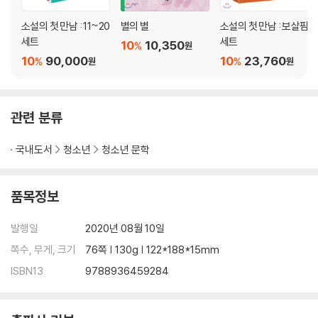
소설의 첫 만남 : 11~20
별의 별
소설의 첫 만남 : 보살핌
세트
세트
10
10,350
%
원
10
90,000
10
23,760
%
%
원
원
관련 분류
국내도서
청소년
청소년 문학
품목정보
발행일
2020년 08월 10일
쪽수, 무게, 크기
76쪽 | 130g | 122*188*15mm
ISBN13
9788936459284