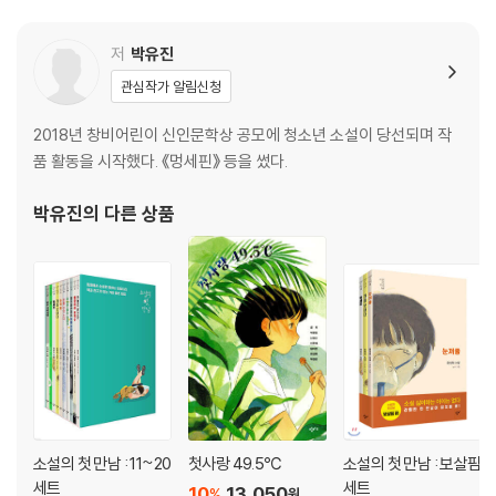
저
박유진
관심작가 알림신청
2018년 창비어린이 신인문학상 공모에 청소년 소설이 당선되며 작
품 활동을 시작했다. 《멍세핀》 등을 썼다.
박유진
의 다른 상품
소설의 첫 만남 : 11~20
첫사랑 49.5℃
소설의 첫 만남 : 보살핌
세트
세트
10
13,050
%
원