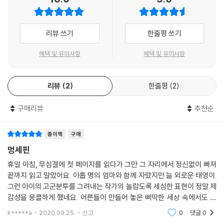
하다는 이유로 동네 학생들에게 괴롭힘을 당할 때도 웃고 말지만, 태영이
휴대폰을 빼앗기자 곧장 달려가 되찾아 올 정도로 태영을 챙긴다. 태영은
이런 조세핀에게 마음을 열기 시작하고, 바보 같다는 의미를 가진 별명 ‘멍
리뷰 쓰기
한줄평 쓰기
세핀’은 점차 애정을 담은 호칭이 되어 간다.
혜택 및 유의사항
혜택 및 유의사항
나는 조세핀을 멍세핀이라고 불렀다. 줄여서 멍. 늘 배시시 웃어서 바보 같
아 보였고, 영어 발음도 후졌다. 내 장난에도 매번 속아 주는 건지, 진짜 속
리뷰
2
한줄평
2
는 건지 하여간 너무 멍청해 보였다. ―본문 16면
구매리뷰
추천순
그런데 제길, 멍세핀은 착했다. 날 믿어 주었고, 기다려 주었다. (…) 내가
무슨 잘못을 저질러도 내 편이 되어 줄 사람은 엄마가 아니라 멍세핀이라
는 생각까지 들 정도였다. ―본문 16~17면
종이책
구매
멍세핀
그러던 어느 날 멍세핀은 필리핀에 있는 아들 ‘훈’의 아버지가 한국에서 영
휴일 아침, 무심결에 첫 페이지를 읽다가 그만 그 자리에서 정신없이 빠져
어 강사로 일하고 있다는 사실을 알게 된다. 어떻게든 훈을 아빠와 만나게
끝까지 읽고 말았어요. 아홉 명의 엄마와 함께 자랐지만 늘 외로운 태영이.
해 주고 싶었던 태영. 멍세핀과 합심하여 모종의 계획을 꾸미지만 금세 들
그런 아이의 고군분투를 그려내는 작가의 놀랍도록 세심한 표현이 정말 제
통 나고, 엄마는 멍세핀이 거짓말을 했다며 멍세핀을 쫓아내려 한다. 태영
감성을 뭉클하게 했네요. 어른들이 만들어 놓은 삐딱한 세상 속에서도 스
은 과연 멍세핀을 지킬 수 있을까?
스로 길을 찾아보려 노력하는 아이에게 부끄럽지 않은 어른이 되어야 겠다
k*****a
2020.09.25.
신고
0
댓글
0
다짐해 봅니