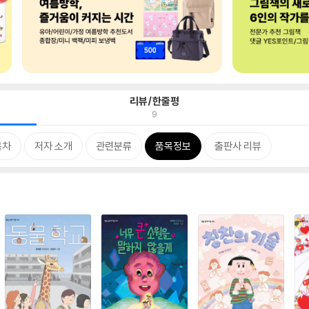
리뷰/한줄평
9
목차
저자 소개
관련분류
품목정보
출판사 리뷰