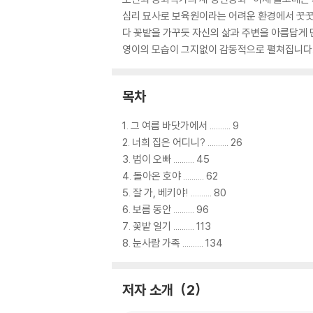
심리 묘사로 보육원이라는 어려운 환경에서 꿋꿋
다 꽃밭을 가꾸듯 자신의 삶과 주변을 아름답게
영이의 모습이 그지없이 감동적으로 펼쳐집니다
목차
1. 그 여름 바닷가에서 .......... 9
2. 너희 집은 어디니? .......... 26
3. 범이 오빠 .......... 45
4. 돌아온 호야 .......... 62
5. 잘 가, 베키야! .......... 80
6. 보름 동안 .......... 96
7. 꽃밭 일기 .......... 113
8. 눈사람 가족 .......... 134
저자 소개
2