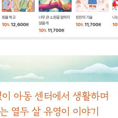
동물 학교
너무 큰 소원을 말하지
칭찬의 기술
나는
않을게
10
12,600
10
11,700
10
%
%
원
원
10
11,700
%
원