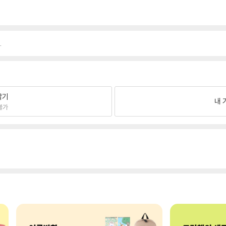
.
팔기
내 
불가