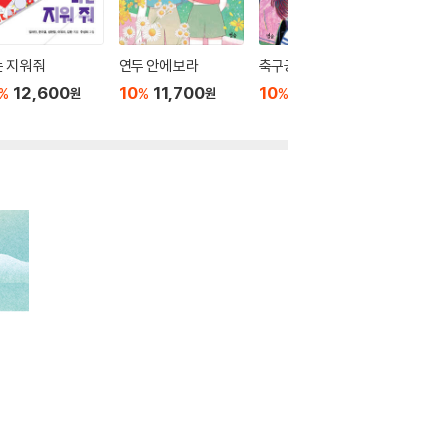
 지워 줘
연두 안에 보라
축구공을 누가 찼을까
벽을 타는
12,600
10
11,700
10
12,600
10
1
%
%
%
%
원
원
원