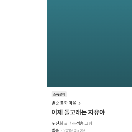
소득공제
별숲 동화 마을
이제 돌고래는 자유야
노진희
글
조성흠
그림
별숲
2019.05.29.