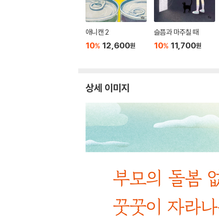
애니캔 2
슬픔과 마주칠 때
10
12,600
10
11,700
%
%
원
원
상세 이미지