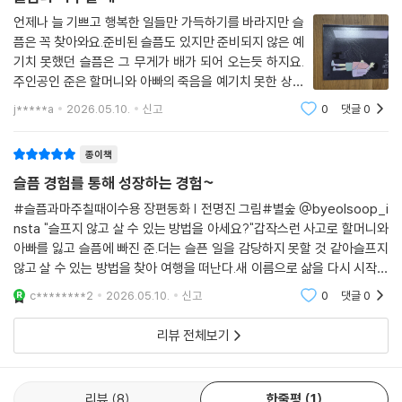
언제나 늘 기쁘고 행복한 일들만 가득하기를 바라지만 슬
픔은 꼭 찾아와요.준비된 슬픔도 있지만 준비되지 않은 예
기치 못했던 슬픔은 그 무게가 배가 되어 오는듯 하지요.
주인공인 준은 할머니와 아빠의 죽음을 예기치 못한 상황
에.. 그것도 슬픔이 채 가시기도 전에 또 찾아왔어요.엄마
j*****a
2026.05.10.
신고
0
댓글
0
는 장례식이 끝나고 나서도 매일 울었지만 준은 눈물이 나
오지 않았어요. 억지로 참은게 아니라 그
종이책
슬픔 경험를 통해 성장하는 경험~
#슬픔과마주칠때이수용 장편동화 | 전명진 그림#별숲 @byeolsoop_i
nsta "슬프지 않고 살 수 있는 방법을 아세요?"갑작스런 사고로 할머니와
아빠를 잃고 슬픔에 빠진 준.더는 슬픈 일을 감당하지 못할 것 같아슬프지
않고 살 수 있는 방법을 찾아 여행을 떠난다.새 이름으로 삶을 다시 시작하
고 싶은 아저씨,사람들이 다 함께 붙어 있을 커다란 껌을 만드는 아주머니,
c********2
2026.05.10.
신고
0
댓글
0
행복을 느끼게 해 주
리뷰 전체보기
리뷰
8
한줄평
1