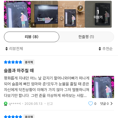
느끼기로 마음먹습니다.
1
준이 경험한 것처럼 우리들도 살다 보면 예기치 못한 기쁨과 슬픔이 반복
더보기
해서 찾아옵니다. 우리 힘으로 슬픔을 피해 갈 수는 없지만, 슬픔을 대하는
자세는 스스로 정할 수 있습니다. 감정을 참거나 회피하는 대신 그것과 대
4
면하여 충분히 감정을 느끼고 표현하다 보면 묵은 감정을 보내 주고 새로
리뷰
8
한줄평
1
운 감정을 맞이할 힘이 생겨날 것입니다.
리뷰전체
추천순
슬픔이 지나가고 한참 시간이 흐른 뒤에는 어렴풋이 깨닫게 될지도 모릅니
다. 그 일이 왜 나에게 왔는지를요. 슬픔도 내 인생을 완성하는 중요한 부분
종이책
이었다는 걸 깨닫게 될 그날이 오길 바라며, 『슬픔과 마주칠 때』가 지금 슬
픔을 겪는 이들에게 작은 위로가 되길 바랍니다.
슬픔과 마주칠 때
평화롭게 지내던 어느 날 갑자기 할머니와아빠가 떠나게
되어 슬픔에 빠진 엄마와 준!모두가 눈물을 흘릴 때 준은
자신에게 닥친상황이 이해가 가지 않아 그저 멀뚱하니쳐
다보기만 합니다. 그런 준을 이상하게 바라보는 사람들...
불안과 슬픔으로 어둠 속에 갇혀 있던준은 '슬프지 않고
q*****l
2026.05.13.
신고
0
댓글
0
살 수 있는 방법'을찾아 길을 떠납니다.떠돌이 고양이와
세 번째 인생으로 도망을치고 싶은 아저씨,
종이책