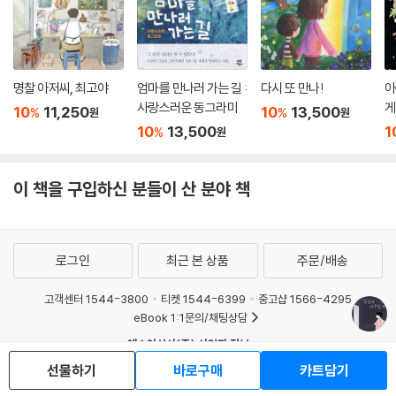
명찰 아저씨, 최고야
엄마를 만나러 가는 길 :
다시 또 만나!
아
사랑스러운 동그라미
게
10
11,250
10
13,500
%
%
원
원
10
13,500
1
%
원
이 책을 구입하신 분들이 산 분야 책
로그인
최근 본 상품
주문/배송
고객센터 1544-3800
티켓 1544-6399
중고샵 1566-4295
eBook 1:1문의/채팅상담
예스이십사(주) 사업자 정보
선물하기
바로구매
카트담기
이용약관
개인정보처리방침
청소년보호정책
PC버전
회사소개
거래처관계자께