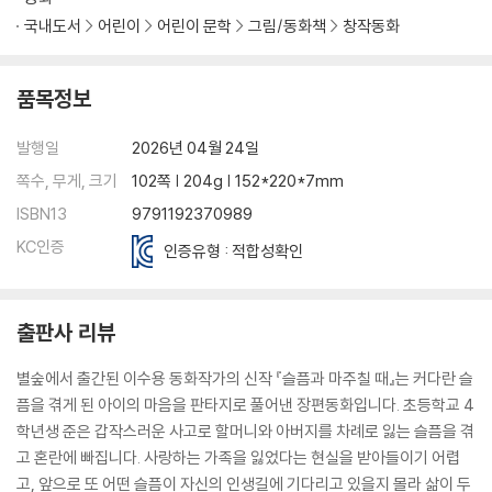
국내도서
어린이
어린이 문학
그림/동화책
창작동화
품목정보
발행일
2026년 04월 24일
쪽수, 무게, 크기
102쪽 | 204g | 152*220*7mm
ISBN13
9791192370989
KC인증
인증유형 : 적합성확인
출판사 리뷰
별숲에서 출간된 이수용 동화작가의 신작 『슬픔과 마주칠 때』는 커다란 슬
픔을 겪게 된 아이의 마음을 판타지로 풀어낸 장편동화입니다. 초등학교 4
학년생 준은 갑작스러운 사고로 할머니와 아버지를 차례로 잃는 슬픔을 겪
고 혼란에 빠집니다. 사랑하는 가족을 잃었다는 현실을 받아들이기 어렵
고, 앞으로 또 어떤 슬픔이 자신의 인생길에 기다리고 있을지 몰라 삶이 두