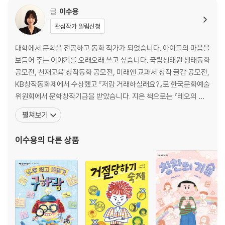
글
이수용
관심작가 알림신청
대학에서 문학을 전공하고 동화 작가가 되었습니다. 아이들의 마음을
보듬어 주는 이야기를 오래오래 쓰고 싶습니다. 국립생태원 생태동화
공모전, 천재교육 창작동화 공모전, 미래엔 교과서 창작 글감 공모전,
KB창작동화제에서 수상했고 『저랑 거래하실래요?』로 한국문화예술
위원회에서 문학창작기금을 받았습니다. 지은 책으로는 『레오의 완
벽한 초등 생활』 시리즈, 『거절당하기 숙제』, 『칭찬의 기술』, 『회장도
펼쳐보기
월급이 필요해』, 『지금, 우리는 지금이가 필요해』, 『나 대신 아파해 줄
사람』, 『저랑 거래하실래요?』, 『고민 해결 호두과자』, 『열 살 달인 최
이수용
의 다른 상품
건우』, 『똥찐빵 대 똥 일