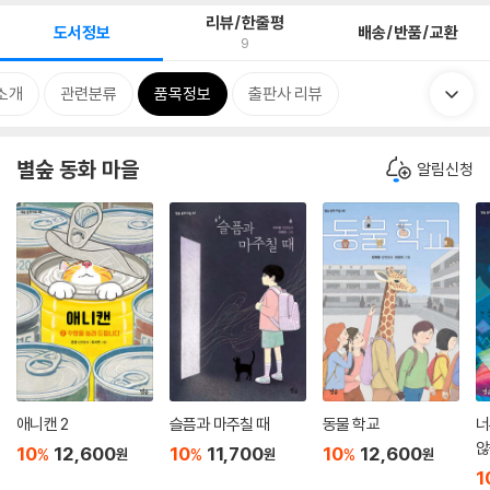
리뷰/한줄평
도서정보
배송/반품/교환
9
소개
관련분류
품목정보
출판사 리뷰
별숲 동화 마을
알림신청
애니캔 2
슬픔과 마주칠 때
동물 학교
너
않
10
12,600
10
11,700
10
12,600
%
%
%
원
원
원
1