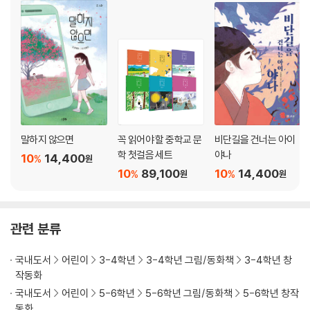
말하지 않으면
꼭 읽어야 할 중학교 문
비단길을 건너는 아이
학 첫걸음 세트
야나
10
14,400
%
원
10
89,100
10
14,400
%
%
원
원
관련 분류
국내도서
어린이
3-4학년
3-4학년 그림/동화책
3-4학년 창
작동화
국내도서
어린이
5-6학년
5-6학년 그림/동화책
5-6학년 창작
동화