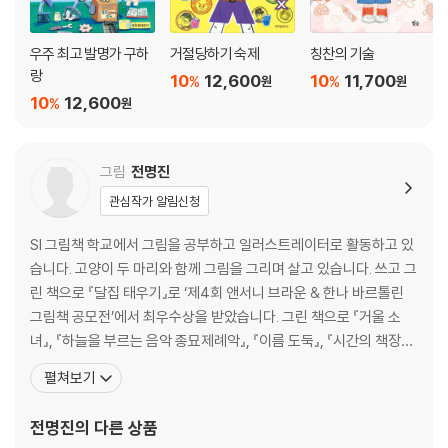
우주 최고 발명가 구하
거절당하기 숙제
칭찬의 기술
랑
10
12,600
10
11,700
%
%
원
원
10
12,600
%
원
그림
전명진
관심작가 알림신청
SI 그림책 학교에서 그림을 공부하고 일러스트레이터로 활동하고 있
습니다. 고양이 두 마리와 함께 그림을 그리며 살고 있습니다. 쓰고 그
린 책으로 『달집 태우기』로 ‘제4회 앤서니 브라운 & 한나 바르톨린
그림책 공모전’에서 최우수상을 받았습니다. 그린 책으로 『거울 소
녀』, 『하늘을 부르는 음악 종묘제례악』, 『이름 도둑』, 『시간의 책장』,
『비빔밥 꽃 피었다』, 『우리 동네에 혹등고래가 산다』,『8021 괴담클
펼쳐보기
럽』, 『기억해 줘』, 『인어 소녀』, 『마지막 은빛여우』, 『그날의 기억』,
『미스터리 게시판』, 『비밀 사이트 네버랜드』, 『따뜻하고 신비로운 역
전명진
의 다른 상품
사 속 꽃 이야기』