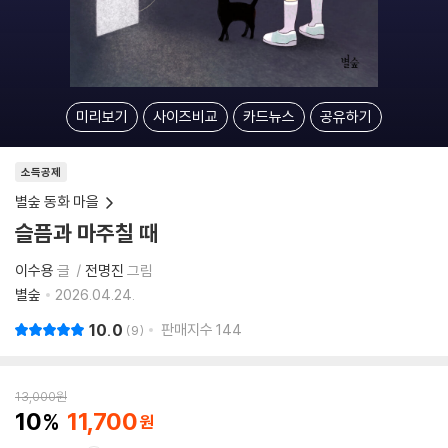
미리보기
사이즈비교
카드뉴스
공유하기
소득공제
별숲 동화 마을
슬픔과 마주칠 때
이수용
글
전명진
그림
별숲
2026.04.24.
10.0
판매지수
144
9
13,000
원
10
11,700