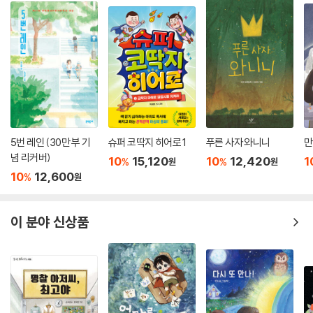
5번 레인 (30만 부 기
슈퍼 코딱지 히어로 1
푸른 사자 와니니
만
념 리커버)
10
15,120
10
12,420
1
%
%
원
원
10
12,600
%
원
이 분야 신상품