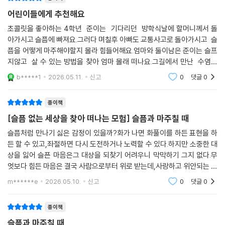
어린이들에게 추천해요
초콜릿을 좋아하는 4학년 준이는 기다리던 방학식날에 할머니께서 돌
아가시고 슬픔에 빠져요.그러다 며칠후 아빠도 교통사고로 돌아가시고 슬
픔을 어떻게 마주해야할지 몰라 힘들어해요.엄마와 둘이남은 준이는 슬프
지않고 살 수 있는 방법을 찾아 엄마 몰래 떠나요.그길에서 만난 수염난
아저씨와 껌을 연구하는 아주머니. 과자를 파는 아저씨. 길냥이..그들에게
b*****1
2026.05.11.
신고
0
댓글
0
서 찾아낸 방법은
종이책
[슬픔 없는 세상을 찾아 떠나는 모험] 슬픔과 마주칠 때
슬픔처럼 만나기 싫은 감정이 있을까?화가 나면 화풀이를 하든 표현을 하
든 할 수 있고,좌절하면 다시 도전하거나 노력할 수 있다.하지만 소중한 대
상을 잃어 슬픈 마음은그 대상을 되찾기 어려우니 막막하기 그지 없다.무
엇보다 힘든 마음은 결국 사람으로부터 위로 받는데,사랑하고 위안되는 사
람이 있다는 건모든 삶과 인연이 영원할 수 없기에먼 미래일지나 언젠가슬
m******e
2026.05.10.
신고
0
댓글
0
픔이 따를 일 같
종이책
슬픔과 마주칠 때