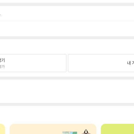
.
팔기
내 
불가