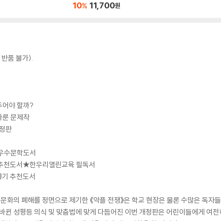
10
11,700
%
원
반품 불가).
주어야 할까?
다룬 문제작
개정판
 우수문학도서
추천도서★한우리열린교육 필독서
기 추천도서
 문화의 폐해를 정면으로 제기한 《악플 전쟁》은 학교 현장은 물론 수많은 독자들
 바뀐 성평등 의식 및 맞춤법에 맞게 다듬어진 이번 개정판은 어린이들에게 여전