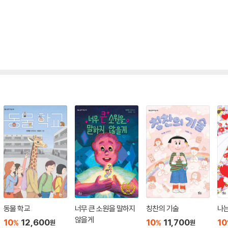
동물 학교
너무 큰 소원을 말하지
칭찬의 기술
나는
않을게
10
12,600
10
11,700
10
%
%
원
원