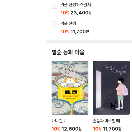
악플 전쟁 1~2권 세트
10
23,400
%
원
악플 전쟁
10
11,700
%
원
별숲 동화 마을
애니캔 2
슬픔과 마주칠 때
10
12,600
10
11,700
%
%
원
원