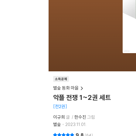
소득공제
별숲 동화 마을
악플 전쟁 1~2권 세트
전2권
이규희
글
한수진
그림
별숲
2023.11.01.
9.8
64