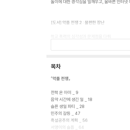
놀이에 대한 경각심을 일깨우고, 올바른 인터넷 
[도서] 악플 전쟁 2 : 불편한 장난
학교 폭력의 심각성과 문제점을 다뤄
사람에 대한 예의와 존중을 알려 주는 동화
오랜 시간 동안 15만 부가 판매되며 국내와 세계
『악플 전쟁』에서는 사이버 공간에서 벌어지는 
목차
전쟁 2 : 불편한 장난』은 갈수록 심해지고 있
을 이야기합니다. 『악플 전쟁』에서 느낄 수 있는
『악플 전쟁』
많은 어린이들에게 즐거움 가득한 선물이 될 것
전학 온 아이 _ 9
음악 시간에 생긴 일 _ 18
슬픈 생일 파티 _ 28
민주의 갈등 _ 47
흑설공주의 계획 _ 56
서영이의 슬픔 _ 64