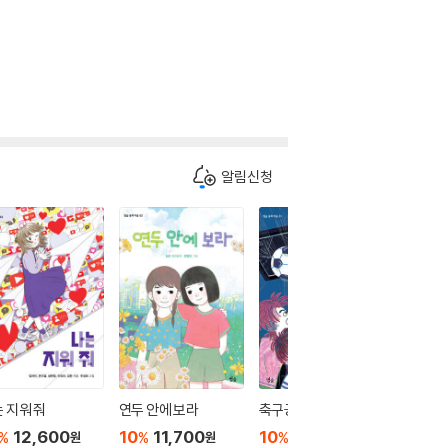
알림신청
 지워 줘
연두 안에 보라
축구공을 누가 찼을까
벽을 타는
12,600
10
11,700
10
12,600
10
1
%
%
%
%
원
원
원