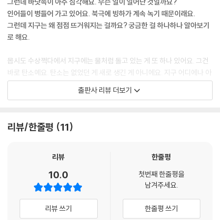
그런데 바닷속이 아주 심각해요. 무슨 일이 일어난 것일까요?
될 수도 있다고 합니다. 아이들은 지구상에서 앞으로 지구에 일어날 큰 충
인어들이 병들어 가고 있어요. 북극에 빙하가 계속 녹기 때문이래요.
격적인 사실을 알게 됩니다. 무슨 일을 감당하게 될지 따라가 볼까요? 아이
그런데 지구는 왜 점점 뜨거워지는 걸까요? 궁금한 걸 하나하나 알아보기
들의 엉뚱한 생각은 호기심과 흥미를 느낄 수 있습니다.
로 해요.
중립과 기후 위기 알아보기 단원에서는 바다에 무분별하게 버린 쓰레기로
몹시도 수상쩍다에서 지구에는 물처럼 돌고 있는 게 또 하나 있어요. 그건
인해 바닷속을 급속도로 오염시킨 주범은 누구일까요? 바다와 지구 환경
바로 탄소예요. 탄소는 없었던 게 새로 생긴 게 아니에요. 지구 어디에나 아
을 지키려는 인어 아저씨가 거센 바람에 욕조와 함께 날아간 인어 아저씨
주 많아요. 그렇다고 탄소가 무조건 나쁜 건 아니에요. 그동안 사람들이 너
출판사 리뷰 더보기
를 찾을 길 없는 아로와 건우, 혜리, 공부균 선생님, 에디슨은 변신 쿠키를
무 많이 캐내어 사용했기 때문에 문제가 생긴거예요. 탄소는 지구를 뜨겁
먹고 연이 되어 바람이 불어오자 하늘을 나는 가오리연이 되어 인어 아저
게 만들어 온난화와 기후변화의 원인이 되고 있어요. 뜨거워지는 지구에서
씨를 찾아 나서지요.
탄소를 줄이고 예전의 지구로 돌아갈 수 있도록 하기 위해서 우리는 어떻
리뷰/한줄평
11
게 해야 할까요? 이번에는 공부균 선생님과 과학교실 밖, 바닷속 인어 아
독특한 설정이 아이들의 상상력을 자극하여 호기심을 채워줄 뿐만 아니라
저씨와 미래에서 온 사과 도둑의 사연과 플라스틱 섬을 통해 미래의 우리
과학 교과서가 연계되어 문학적으로도 완성도 높은 과학 동화책입니다.
후손들에게 깨끗한 환경의 지구를 물려주기 위한 과학적인 방법을 『몹시
리뷰
한줄평
도 수상쩍다 - 탄소를 싫어하는 인어 아저씨』에서 찾아볼까요?
10.0
첫번째 한줄평을
남겨주세요.
탐구하는 즐거움, 발견하는 기쁨이 있는, ‘과학동화’ 시리즈
리뷰 쓰기
한줄평 쓰기
우리의 머릿속에 과학적 개념이 형성되려면 자연현상에 대한 관심과 호기