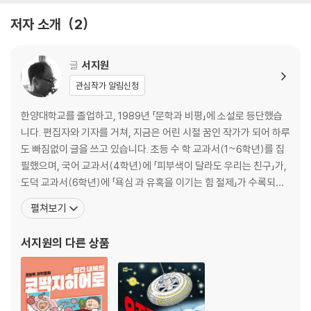
바람아, 쌩쌩 불어라! · 74
저자 소개
2
가오리연이 된 아로와 아이들 · 80
〈세 번째 실험 - 플라스틱과 쓰레기 알아내기〉 거대한 플라스틱 섬
글
서지원
관심작가 알림신청
사과 도둑이 보낸 메시지 · 89
플라스틱 섬이 나타났다 · 97
한양대학교를 졸업하고, 1989년 「문학과 비평」에 소설로 등단했습
슈퍼 거북의 배 속 · 107
니다. 편집자와 기자를 거쳐, 지금은 어린 시절 꿈인 작가가 되어 하루
수상한 쪽지 · 115
도 빠짐없이 글을 쓰고 있습니다. 초등 수 학 교과서(1~6학년)를 집
필했으며, 국어 교과서(4학년)에 「피부색이 달라도 우리는 친구」가,
〈네 번째 실험 - 숲과 생태계 보호 알아보기〉 미래로 가는 엘리베이터
도덕 교과서(6학년)에 「욕심 과 유혹을 이기는 힘 절제」가 수록되어
있습니다. 지은 책으로 『어느 날 우리 반에 공룡이 전학 왔다』, 『빨간
펼쳐보기
출발, 미래로! · 127
내복의 초능력자』, 『훈민정음 구출 작전』, 『신통방통 수학 시리즈』,
미래의 하늘 · 136
『한 권으로 끝내는 초등 수학사전』, 『우리에게 희망을 보여 주세요』,
서지원
의 다른 상품
미래 엘리베이터의 비밀 · 144
『우리 한옥에 숨
마지막 소풍 · 151