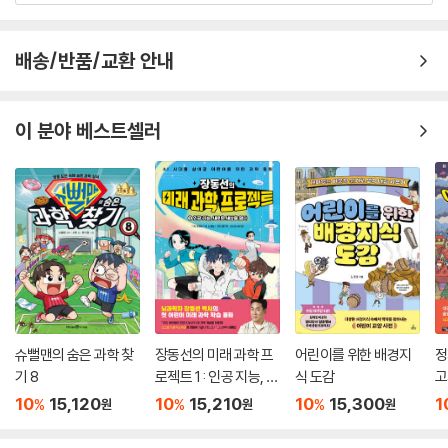
배송/반품/교환 안내
이 분야 베스트셀러
슈뻘맨의 숨은 과학 찾
장동선의 미래 과학 프
어린이를 위한 배경지
정
기 8
로젝트 1 : 인공 지능, 새
식 도감
고
로운 세상을 열다
10
15,120
10
15,210
10
15,300
1
%
%
%
원
원
원