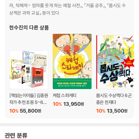
라, 착해져~ 엄마를 웃게 하는 예절 사전』, 『거울 공주』, 『몹시도 수
상쩍은 과학 교실』 등이 있다.
한수진
의 다른 상품
[책읽는아이들] 김종원
케첩 스파게티
몹시도 수상쩍다 6 곤
작가 추천 초등 5~6학
충은 천재다
10
13,950
%
원
년 세트
10
55,800
10
13,500
%
%
원
원
관련 분류