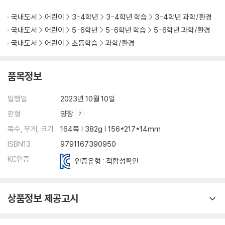
국내도서
어린이
3-4학년
3-4학년 학습
3-4학년 과학/환경
국내도서
어린이
5-6학년
5-6학년 학습
5-6학년 과학/환경
국내도서
어린이
초등학습
과학/환경
품목정보
발행일
2023년 10월 10일
판형
양장
쪽수, 무게, 크기
164쪽 | 382g | 156*217*14mm
ISBN13
9791167390950
KC인증
인증유형 : 적합성확인
상품정보 제공고시