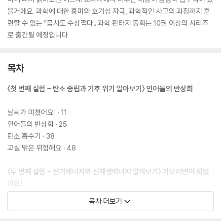
을거에요. 과학에 대한 흥미와 호기심 자극, 과학적인 사고의 과정까지 훈
련할 수 있는 『몹시도 수상쩍다』 과학 판타지 동화는 10권 이상의 시리즈
로 출간될 예정입니다.
목차
〈첫 번째 실험 - 탄소 중립과 기후 위기 알아보기〉 인어들의 반상회
날씨가 미쳤어요! · 11
인어들의 반상회 · 25
탄소 흡수기 · 38
교실 밖은 위험해요 · 48
〈두 번째 실험 - 전기에너지와 신재생에너지 알아보기〉 가오리연이 되었
어요!
목차 더보기
이대로는 못 살아! · 57
사과 도둑의 지령 · 67