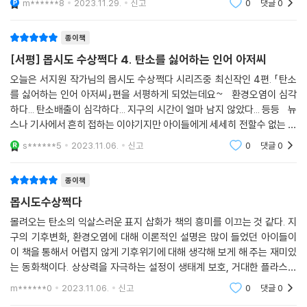
m******8
2023.11.29.
신고
0
댓글
0
요. 몹시도 수상쩍다 1 골때리게 재미있는 과학교실2 날씨
를 일으키는 삼총사3 우주에서 온 택배과학이
우리가 사는 세상은 주변의 모든 것이 과학이에요!
종이책
[서평] 몹시도 수상쩍다 4. 탄소를 싫어하는 인어 아저씨
과학을 공부하는 이유는 단지 시험을 잘 보기 위한 것이 아니에요. 생각하
는 힘을 키우고 우리가 사는 세상을 이해하는 능력을 키우기 위해서지요.
오늘은 서지원 작가님의 몹시도 수상쩍다 시리즈중 최신작인 4편. 「탄소
를 싫어하는 인어 아저씨」편을 서평하게 되었는데요~ 환경오염이 심각
과학은 멀리 있는 것이 아니에요. 우리 주변을 살펴보면 하나하나 모든 것
하다... 탄소배출이 심각하다... 지구의 시간이 얼마 남지 않았다... 등등 뉴
이 교과서에 나오는 과학이라는 것을 느끼게 되지요. 그래서 과학은 우리
스나 기사에서 흔히 접하는 이야기지만 아이들에게 세세히 전할수 없는 부
의 삶과는 떨어지려야 떨어질 수 없는 관계이지요. 우리가 편리한 세상을
분에 대한 이야기라 꼭 저부터 읽어보고 아이들과 이야기 나누고 싶었던
살아가고 있는 것은 과학의 힘이라는 것을 깨닫게 되고 세상을 이해하는
s******5
2023.11.06.
신고
0
댓글
0
능력을 키우기 위해서 과학을 배우고 즐겨야 해요.
종이책
『몹시도 수상쩍다④-탄소를 싫어하는 인어 아저씨』는 다른 과학 동화와
몹시도수상쩍다
차별화되어 호기심, 궁금증을 풀어나갈 때 궁금한 건 직접 그것이 되어 몸
몰려오는 탄소의 익살스러운 표지 삽화가 책의 흥미를 이끄는 것 같다. 지
으로 체험하고 실험해보며 실제 느끼는 과정을 통해 과학적 사실뿐 아니라
구의 기후변화, 환경오염에 대해 이론적인 설명은 많이 들었던 아이들이
과학적 개념까지 쉽게 배우게 되고 놀라운 건 과학을 지루하고 어렵게만
이 책을 통해서 어렵지 않게 기후위기에 대해 생각해 보게 해 주는 재미있
느껴오던 어린이도 이 책을 읽는 재미에 빠져 있는 사이에 교과서에서 다
는 동화책이다. 상상력을 자극하는 설정이 생태계 보호, 거대한 플라스틱
루는 내용이 촘촘히 흡수되어 나도 모르게 과학을 좋아하게 된다는 거지
섬에 대해서도 자연스레 받아들이고 탄소중립, 기후위기, 전기에너지 , 신
m******0
2023.11.06.
신고
0
댓글
0
요.게 배우며 탐구력과 문제해결 능력을 키워 가는 실험실 밖 진짜 과학 이
재생에너지 등 과