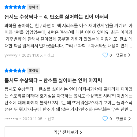
야기가 흥미진진하게 펼쳐집니다!
종이책
교과연계
몹시도 수상쩍다 - 4. 탄소를 싫어하는 인어 아저씨
과학을 좋아하는 친구라면 이 책 시리즈를 아주 재미있게 읽을 거예요. 아
3학년 1학기 5단원. 지구의 모습
이와 1편을 읽었었는데, 4편은 '탄소'에 대한 이야기였어요. 최근 아이와
3학년 2학기 3단원. 지표의 변화
'기후변화'에 관해서 깊이있게 공부할 기회가 있었는데 이렇게 또 '탄소'에
4학년 1학기 2단원. 지층과 화석
대한 책을 읽게되서 반가웠습니다. 그리고 과학 교과서와도 내용이 연계되
4학년 2학기 5단원. 물의 여행
어 있어서 필독서로 추천드려요. 목차를 살펴볼게요. 탄소 중립, 기후 위기,
y****y
2023.11.05.
신고
0
댓글
0
전기
5학년 2학기 2단원. 생물과 환경
5학년 2학기 3단원. 날씨와 우리 생활
종이책
6학년 1학기 3단원. 여러 가지 기체
몹시도 수상쩍다 - 탄소를 싫어하는 인어 아저씨
6학년 2학기 2단원. 계절의 변화
6학년 2학기 5단원. 에너지와 생활
몹시도 수상쩍다 - 탄소를 싫어하는 인어 아저씨과학에 골때리게 재미있
는 스토리를 더하다!호기심을 자극하는 몹시도 수상쩍은 시리즈!이번에는
탄소에 대해 파헤쳐 볼까요?지구는 왜 뜨거워질까?저기 보이는 플라스틱
섬은 또 뭐지?지구에 탄소가 왜 많은 거지?탄소와 온난화는 무슨 관련이
있는 걸까?지구의 대기 중, 열을 가두고 지구의 온도를 높이는 가스를 말
r****m
2023.11.05.
신고
0
댓글
0
합니다. 이러한 가스
리뷰 전체보기