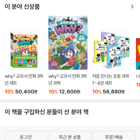
이 분야 신상품
why? 교과서 만화 3학
why? 교과서 만화 3학
처음 만나는 초등 과학
나
년 세트
년 과학
1~4권 세트
1
10
50,400
10
12,600
10
56,880
%
%
%
원
원
원
이 책을 구입하신 분들이 산 분야 책
로그인
최근 본 상품
주문/배송