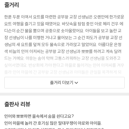
줄거리
한푼 두푼 아껴서 요트를 마련한 공부왕 교장 선생님은 오랜만에 한가로운
요트 여행을 즐기고 있을 때였어요. 바닷속을 탐험 중인 아로 혜리 건우 에
디슨이 순간 물을 뿜으며 공중으로 솟아올랐어요. 아이들을 보고 놀란 교
장 선생님이 나를 미행한 거냐고 물어보는 그 순간 파도가 공부왕 교장 선
생님의 새 요트를 덮쳐 모두 물속으로 가라앉고 말았어요. 아름다운 은청
색 비늘의 인어 아저씨는 공부왕 교장 선생님과 뽀뽀를 하려고 계속 달려
드는 거예요. 이유는 숨이 막혀 고통스러워하는 교장 선생님을 도와주고
싶어서였대요. 반상회에 가야 한다고 마을로 돌아가는 인어 아저씨를 겨우
졸라 인어 마을에 간 공부왕 교장 선생님과 아이들은 큰일을 목격하게 되
지요.
줄거리 더보기
돼지 기상예보관이 아주 심각한 표정으로 속보를 알리는 두 번째 이야기는
물속에서와 반대로 땅에서는 누구든 인어 아저씨에게 뽀뽀를 해줘야 숨을
출판사 리뷰
쉴 수가 있어요. 마지막 초콜릿을 입에 털어 넣는 인어 아저씨와 아이들의
대화에 어딘가에서 나타난 공부균 선생님은 병에 걸린 카카오나무와 지구
인어와 뽀뽀하면 물속에서 숨을 쉰다고요?
온난화와 기후 변화로 앞으로 사라지게 되는 음식과 앞으로 100년쯤 뒤에
인어 마을에 놀러 간 호기심 많은 말대꾸쟁이 아로와 아이들.
는 타이머신을 개발해서 타고 과거로 날아가 사과를 가져와야 하는 상황이