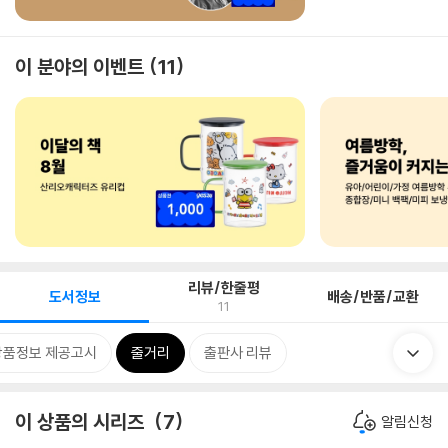
이 분야의 이벤트
11
리뷰/한줄평
도서정보
배송/반품/교환
11
상품정보 제공고시
줄거리
출판사 리뷰
이 상품의 시리즈
7
알림신청