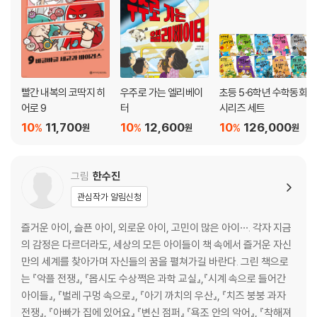
빨간 내복의 코딱지 히
우주로 가는 엘리베이
초등 5·6학년 수학동화
어로 9
터
시리즈 세트
10
11,700
10
12,600
10
126,000
%
%
%
원
원
원
그림
한수진
관심작가 알림신청
즐거운 아이, 슬픈 아이, 외로운 아이, 고민이 많은 아이···. 각자 지금
의 감정은 다르더라도, 세상의 모든 아이들이 책 속에서 즐거운 자신
만의 세계를 찾아가며 자신들의 꿈을 펼쳐가길 바란다. 그린 책으로
는 『악플 전쟁』, 『몹시도 수상쩍은 과학 교실』,『시계 속으로 들어간
아이들』, 『벌레 구멍 속으로』, 『아기 까치의 우산』, 『치즈 붕붕 과자
전쟁』, 『아빠가 집에 있어요』 『변신 점퍼』 『욕조 안의 악어』, 『착해져