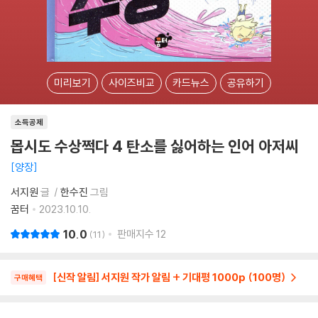
미리보기
사이즈비교
카드뉴스
공유하기
소득공제
몹시도 수상쩍다 4 탄소를 싫어하는 인어 아저씨
양장
서지원
글
한수진
그림
꿈터
2023.10.10.
10.0
판매지수
12
11
[신작 알림] 서지원 작가 알림 + 기대평 1000p (100명)
구매혜택