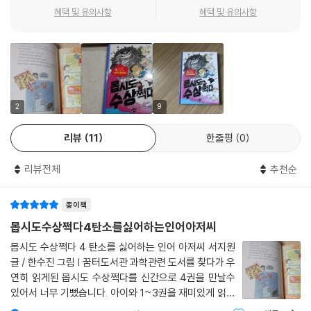
심을 바탕으로 관찰, 분류, 측정, 예상, 추리, 가설, 실험, 해석 등 과학적 탐
혜택 및 유의사항
혜택 및 유의사항
구 과정을 거쳐야 합니다. 이러한 과학 탐구 과정은 직접적인 관찰이나 실
험을 통해서, 그리고 자료 해석과 다양한 책읽기를 통해 이루어집니다.‘몹
시도 수상쩍다’ 시리즈는 초등학교 과학 교과서와 연계된 개념과 원리를
저학년(1, 2학년), 중학년(3, 4학년), 고학년(5, 6학년)별로 알차게 이야
기 속에 담아내 초등학생들의 탐구 능력과 창의적 문제해결력에 날개를 달
아 주기 위에 충분합니다. 어린이들은 과학 동화를 읽으면서 등장인물에
2
9
자신의 생각과 경험을 일치시키고, 등장인물이 최종적으로 알아내는 개념
리뷰
11
한줄평
0
과 원리를 동시에 깨닫게 됩니다. 쉽고 재미있는 생활 속 주제로 과학이 재
미있어집니다.
리뷰전체
추천순
쉽고 재미있는 생활 속 주제로 과학이 재미있어집니다!
종이책
공부균 선생님의 과학교실은 엉뚱하고 발랄한 상상력으로 이루어져 있습
몹시도수상쩍다4탄소를싫어하는인어아저씨
니다. 날아다니는 과학교실과 독특한 성격의 세 아이 아로, 건우, 혜리, 덩
몹시도 수상쩍다 4 탄소를 싫어하는 인어 아저씨 서지원
치 큰 고양이 에디슨, 4권 날씨에 등장하는 비밀스러운 공부왕 교장 선생
글 / 한수진 그림 | 꿈터도서관 과학관련 도서를 찾다가 우
님, 탐구하는 즐거움, 발견하는 기쁨! 몹시도 수상쩍은 과학교실에서 공부
연히 읽게된 몹시도 수상쩍다를 신간으로 4권을 만날수
균 선생님과 아이들이 놀면서 탐구 능력과 문제해결 능력을 키워 가는 미
있어서 너무 기뻤습니다. 아이와 1~3권을 재미있게 읽었
스터리한 과학 이야기가 참 재미있습니다!
던 터라 4권이 언제나오나 하고 계속 기다리고 있었거든