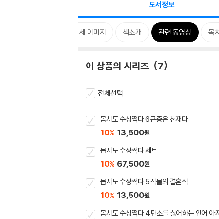
도서정보
시리즈
카드뉴스
상세 이미지
책소개
관련 동영상
목
이 상품의 시리즈
7
전체선택
몹시도 수상쩍다 6 곤충은 천재다
10
13,500
%
원
몹시도 수상쩍다 세트
10
67,500
%
원
몹시도 수상쩍다 5 식물의 결혼식
10
13,500
%
원
몹시도 수상쩍다 4 탄소를 싫어하는 인어 아