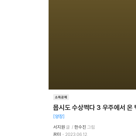
소득공제
몹시도 수상쩍다 3 우주에서 온
양장
서지원
글
한수진
그림
꿈터
2023.06.12.