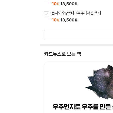
10
13,500
%
원
몹시도 수상쩍다 3 우주에서 온 택배
10
13,500
%
원
카드뉴스로 보는 책