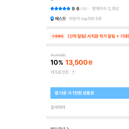
9.6
판매지수
2,352
10
베스트
어린이 top100 5주
[신작 알림] 서지원 작가 알림 + 기대평
구매혜택
15,000
원
10
13,500
YES포인트
앱 다운 시 1천원 상품권
결제혜택
배송안내