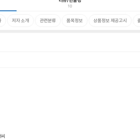
리뷰/한줄평
10
차
저자 소개
관련분류
품목정보
상품정보 제공고시
저씨