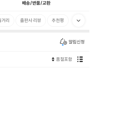
배송/반품/교환
줄거리
출판사 리뷰
추천평
알림신청
품절포함